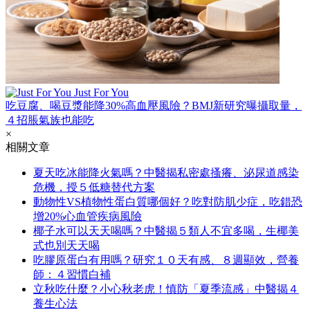
Just For You
吃豆腐、喝豆漿能降30%高血壓風險？BMJ新研究曝攝取量，
４招脹氣族也能吃
×
相關文章
夏天吃冰能降火氣嗎？中醫揭私密處搔癢、泌尿道感染
危機，授５低糖替代方案
動物性VS植物性蛋白質哪個好？吃對防肌少症，吃錯恐
增20%心血管疾病風險
椰子水可以天天喝嗎？中醫揭５類人不宜多喝，生椰美
式也別天天喝
吃膠原蛋白有用嗎？研究１０天有感、８週顯效，營養
師：４習慣白補
立秋吃什麼？小心秋老虎！慎防「夏季流感」中醫揭４
養生心法