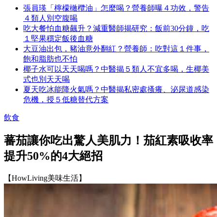
張員瑛「檸檬橄欖油」怎麼喝？營養師曝４功效，警告
４類人別空腹喝
吃大餐怕血糖飆升？減重醫師揭研究：飯前30分鐘，吃
１堅果穩定飯後血糖
大豆油出包，豬油意外翻紅？營養師：吃對這１件事，
飽和脂肪也不怕
椰子水可以天天喝嗎？中醫揭５類人不宜多喝，生椰美
式也別天天喝
夏天吃冰能降火氣嗎？中醫揭私密處搔癢、泌尿道感染
危機，授５低糖替代方案
飲食
蕃茄讓你吃出驚人美肌力！茄紅素吸收率
提升50%的4大絕招
【HowLiving美味生活】