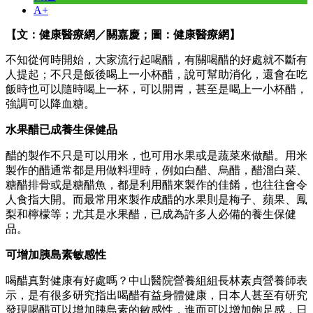
A+
【文：健康醫療網／關嘉慶；圖：健康醫療網】
不知從何時開始，大家流行起喝醋，有關喝醋的好處就不斷有
人提起；不只是飯後喝上一小杯醋，說可幫助消化，還會在吃
飯時也可以隨時喝上一杯，可以開胃，甚至是喝上一小杯醋，
強調可以降血糖。
水果醋已成養生保健品
醋的製作不只是可以用米，也可用水果或是蔬菜來做醋。用米
製作的醋通常都是用做料理時，例如白醋、烏醋，醋溜白菜、
糖醋排骨或是糖醋魚，都是利用醋來製作的佳餚，也往往會令
人食指大開。而最常用來製作成醋的水果則是梅子、蘋果、鳳
梨和檸檬等；尤其是水果醋，已成為許多人必備的養生保健
品。
可增加胰島素敏感性
喝醋真對健康有好處嗎？中山醫院營養組組長林素貞營養師表
示，是有很多研究指出喝醋有益身體健康，日本人甚至有研究
發現喝醋可以增加胰島素的敏感性，進而可以增加飽足感，日