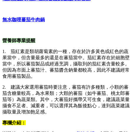
無水咖哩
蕃茄
牛肉鍋
營養師專業提醒
1. 茄紅素是類胡蘿蔔素的一種，存在於許多黃色或紅色的蔬
果當中，但含量最多的還是在蕃茄當中。茄紅素存在於細胞壁
當中，所以蕃茄製品或經過烹調，攝取到的茄紅素含量較多。
但因為市面上蕃茄汁、蕃茄醬含鈉量都較高，因此不建議經常
食用蕃茄製品。
2. 建議大家選用蕃茄時要注意，蕃茄有許多種類，小顆的蕃
茄含糖量較高，為水果類；大顆的蕃茄（如牛蕃茄、桃太郎蕃
茄等）為蔬菜類。其中，大蕃茄好攜帶又可生食，建議蔬菜量
攝食不足者、減重者，可以選擇其為飯後點心，達到蔬菜建議
攝取量及增加飽足感。
專欄介紹：