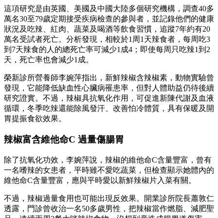
這項研究是由英國、美國及中國大陸多個研究機構，調查40多
萬名30至79歲定期接受疾病檢查的參與者，並記錄他們的健康
狀況及吃辣、紅肉、蔬菜及喝酒等飲食習慣，追蹤7年約有20
萬名受試者死亡。分析發現，相較於1周1天辣食者，每周吃3
到7天辣食的人的總死亡率可減少1成4；即使每周只吃辣1到2
天，死亡率也會減少1成。
榮新診所營養師李婉萍指出，新鮮辣椒含辣椒素，動物實驗曾
發現，它能降低缺血性心臟病罹患率，但對人體助益仍待後續
研究證實。不過，辣椒具抗氧化作用，可促進新陳代謝及血液
循環，冬季吃辣還能除風發汗、改善怕冷體質，具有保暖及開
胃提振食欲效果。
辣椒富含維他命C 過量傷腸胃
除了抗氧化功效，李婉萍說，辣椒的維他命C含量豐富，曾有
一名嗜辣的女患者，平時雖不愛吃蔬菜，但檢查顯示她體內的
維他命C含量豐富，應與平時愛以新鮮辣椒片入菜有關。
不過，辣椒過量食用也可能出現反效果。開業診所院長蕭敦仁
透露，門診曾收治一名50多歲男性，把辣椒當作燃脂、減肥聖