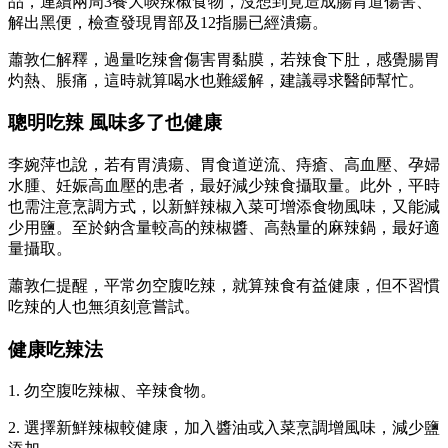
品，連續兩周3餐大啖辣椒食物，沒想到竟造成腸胃道傷害、
解出黑便，檢查發現胃部及12指腸已經潰瘍。
蕭敦仁解釋，過量吃辣會傷害胃黏膜，若辣食下肚，感覺腸胃
灼熱、脹痛，這時就算喝水也難緩解，建議尋求醫師幫忙。
聰明吃辣 風味多了也健康
李婉萍也說，若有胃潰瘍、胃食道逆流、痔瘡、高血壓、孕婦
水腫、妊娠高血壓的患者，最好減少辣食攝取量。此外，平時
也需注意烹調方式，以新鮮辣椒入菜可增添食物風味，又能減
少用鹽。至於鈉含量較高的辣椒醬、高熱量的麻辣鍋，最好適
量攝取。
蕭敦仁提醒，平常勿空腹吃辣，就算辣食有益健康，但不習慣
吃辣的人也無須刻意嘗試。
健康吃辣法
1. 勿空腹吃辣椒、辛辣食物。
2. 選擇新鮮辣椒較健康，加入醬油或入菜烹調增風味，減少鹽