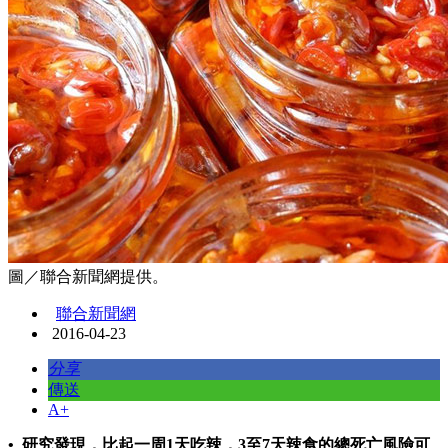
圖／聯合新聞網提供。
聯合新聞網
2016-04-23
分享
傳送
A+
• 研究發現，比起一周1天吃辣，3至7天辣食的總死亡風險可