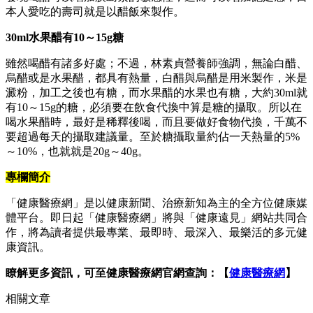
本人愛吃的壽司就是以醋飯來製作。
30ml水果醋有10～15g糖
雖然喝醋有諸多好處；不過，林素貞營養師強調，無論白醋、
烏醋或是水果醋，都具有熱量，白醋與烏醋是用米製作，米是
澱粉，加工之後也有糖，而水果醋的水果也有糖，大約30ml就
有10～15g的糖，必須要在飲食代換中算是糖的攝取。所以在
喝水果醋時，最好是稀釋後喝，而且要做好食物代換，千萬不
要超過每天的攝取建議量。至於糖攝取量約佔一天熱量的5%
～10%，也就就是20g～40g。
專欄簡介
「健康醫療網」是以健康新聞、治療新知為主的全方位健康媒
體平台。即日起「健康醫療網」將與「健康遠見」網站共同合
作，將為讀者提供最專業、最即時、最深入、最樂活的多元健
康資訊。
瞭解更多資訊，可至健康醫療網官網查詢：【
健康醫療網
】
相關文章