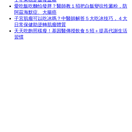
愛吃飯吃麵怕發胖？醫師教１招把白飯變抗性澱粉，防
阿茲海默症、大腸癌
子宮肌瘤可以吃冰嗎？中醫師解答５大吃冰技巧，４大
日常保健助逆轉肌瘤體質
天天吃飽照樣瘦！基因醫傳授飲食５招＋提高代謝生活
習慣