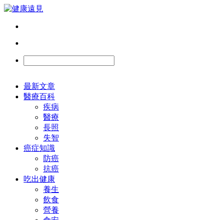
最新文章
醫療百科
疾病
醫療
長照
失智
癌症知識
防癌
抗癌
吃出健康
養生
飲食
營養