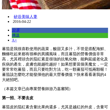
矽谷美味人妻
2016-04-22
分享
傳送
A+
蕃茄是我很喜歡使用的蔬菜，酸甜又多汁，不管是搭配海鮮、
麵條吃起來都有很棒的異國風味，而且蕃茄的營養價值非常
高，尤其裡頭含的茄紅素是很強的抗氧化物，能夠延緩老化及
疾病的產生，皮膚也能越吃越好！如果想要當個美魔女，一定
要常常吃蕃茄，而且只要吃對方法，吃一顆蕃茄可抵兩顆喔！
蕃茄該怎麼吃才能發揮他的最大營養價值？快來看看著我的4
大絕招吧。
（本篇文章已由專業營養師游乃嘉審閱）
第一招、不要去皮
蕃茄皮的茄紅素含量比果肉還多，尤其是越紅的外皮，含量可