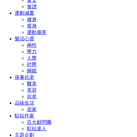
食安
食譜
運動減重
健身
瘦身
運動傷害
樂活心靈
兩性
壓力
人際
紓壓
睡眠
保養抗老
醫美
美容
抗老
品味生活
居家
駐站作家
百大顧問團
駐站達人
主題企劃