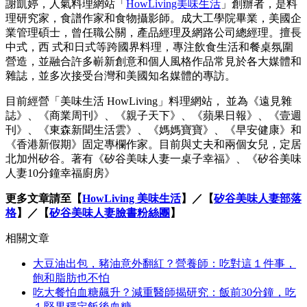
謝凱婷，人氣料理網站「
HowLiving美味生活
」創辦者，是料
理研究家，食譜作家和食物攝影師。成大工學院畢業，美國企
業管理碩士，曾任職公關，產品經理及網路公司總經理。擅長
中式，西 式和日式等跨國界料理，專注飲食生活和餐桌氛圍
營造，並融合許多嶄新創意和個人風格作品常見於各大媒體和
雜誌，並多次接受台灣和美國知名媒體的專訪。
目前經營「美味生活 HowLiving」料理網站， 並為《遠見雜
誌》、《商業周刊》、《親子天下》、《蘋果日報》、《壹週
刊》、《東森新聞生活雲》、《媽媽寶寶》、《早安健康》和
《香港新假期》固定專欄作家。目前與丈夫和兩個女兒，定居
北加州矽谷。著有《矽谷美味人妻一桌子幸福》、《矽谷美味
人妻10分鐘幸福廚房》
更多文章請至【
HowLiving 美味生活
】／【
矽谷美味人妻部落
格
】／【
矽谷美味人妻臉書粉絲團
】
相關文章
大豆油出包，豬油意外翻紅？營養師：吃對這１件事，
飽和脂肪也不怕
吃大餐怕血糖飆升？減重醫師揭研究：飯前30分鐘，吃
１堅果穩定飯後血糖