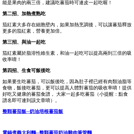
能是果肉的兩三倍，建議吃蕃茄時可連皮一起吃喔！
第二招、加熱煮熟吃
茄紅素大多存在細胞壁內，如果加熱烹調後，可以讓蕃茄釋放
更多的茄紅素，營養更加倍。
第三招、與油一起吃
茄紅素屬於脂溶性維生素，和油一起吃可以提高兩到三倍的吸
收率唷！
第四招、生食可飯後吃
如果要生吃蕃茄，可以飯後吃，因為肚子裡已經有肉類油脂等
食物，飯後吃蕃茄，更可以提高人體對蕃茄的吸收率唷！提供
好吃又健康的蕃茄食譜， 大家一起多吃蕃茄（小提醒：點食
譜名即可連到該文章唷）。
整顆
蕃茄
飯
─
奶油培根
蕃茄
飯
電鍋煮義大利麵
─
整顆
蕃茄
奶油雞肉筆管麵