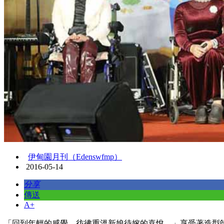
伊甸園月刊（Edenswfmp）
2016-05-14
分享
傳送
A+
「回到年輕的感覺，彷彿重溫新娘待嫁的喜悅。」享受著造型師