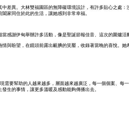
其中差異。大林雙福園區的無障礙環境設計，有許多貼心之處：
前闔家同住於此的生活，讓她感到非常幸福。
相當感謝伊甸舉辦許多活動，像是聖誕節報佳音、這次的圍爐活
熱情與盼望，在鏡頭前露出靦腆的笑靨，收錄著當晚的喜悅。她
們發現需要幫助的人越來越多，層面越來越廣泛，每一個個案、每
上發生的事情，讓更多溫暖及感動能夠傳播出去。