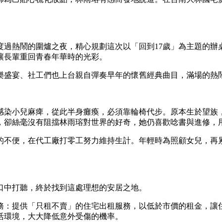
過熱鬧的圍爐之夜，精心規劃這次以「回到17歲」為主題的辦
讓長輩重回青春年華時的光彩。
樂盛宴、社工們也上台親自彈奏早年的懷舊經典曲目，滿場的熱
燒感染小兒麻痺，從此半身癱瘓，必須靠輪椅代步。原本生於望族
，卻絲毫沒有阻擋林雨瑢對世界的好奇，她仍喜歡唸書與進修，
的不便，在代工廠打零工努力維持生計。年輕時為照顧女兒，再
口中打聽，終於找到這處理想的安居之地。
務：提供「只租不賣」的住宅出租服務，以低於市價的租金，讓
活環境，大大降低意外受傷的機率。