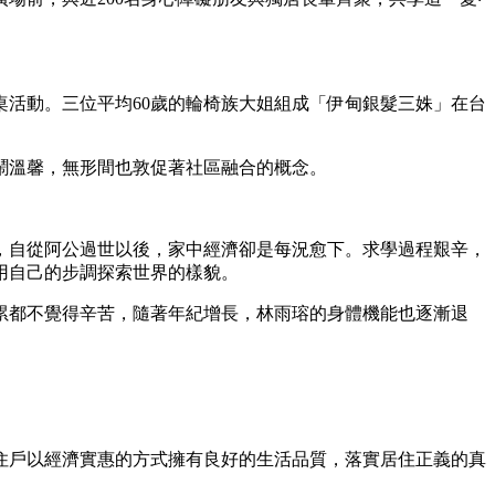
桌活動。三位平均60歲的輪椅族大姐組成「伊甸銀髮三姝」在台
鬧溫馨，無形間也敦促著社區融合的概念。
，自從阿公過世以後，家中經濟卻是每況愈下。求學過程艱辛，
用自己的步調探索世界的樣貌。
累都不覺得辛苦，隨著年紀增長，林雨瑢的身體機能也逐漸退
住戶以經濟實惠的方式擁有良好的生活品質，落實居住正義的真