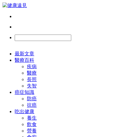
最新文章
醫療百科
疾病
醫療
長照
失智
癌症知識
防癌
抗癌
吃出健康
養生
飲食
營養