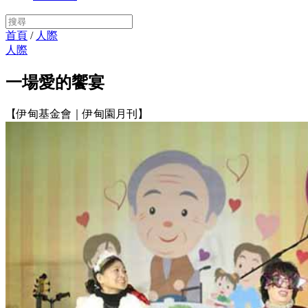
首頁
/
人際
人際
一場愛的饗宴
【伊甸基金會｜伊甸園月刊】