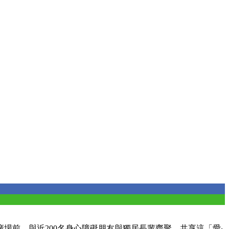
前，與近200名身心障礙朋友與獨居長輩齊聚，共享這「愛‧