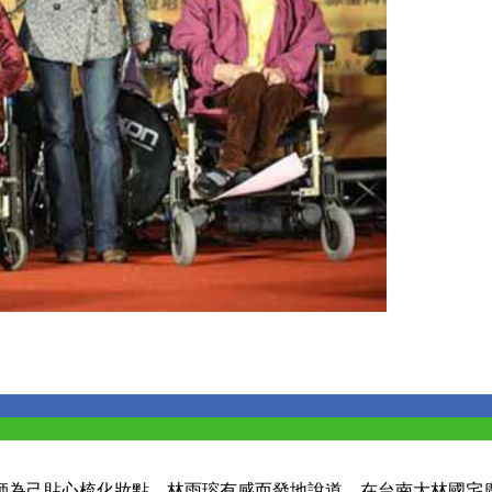
為己貼心梳化妝點，林雨瑢有感而發地說道。在台南大林國宅廣場