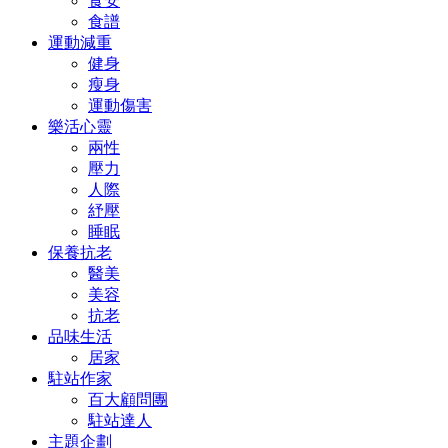
食安
食譜
運動減重
健身
瘦身
運動傷害
樂活心靈
兩性
壓力
人際
紓壓
睡眠
保養抗老
醫美
美容
抗老
品味生活
居家
駐站作家
百大顧問團
駐站達人
主題企劃