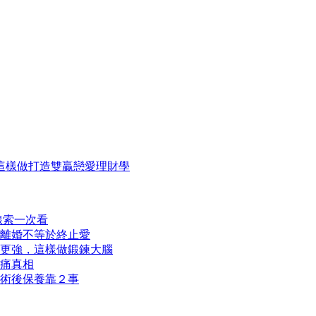
這樣做打造雙贏戀愛理財學
線索一次看
離婚不等於終止愛
更強，這樣做鍛鍊大腦
痛真相
術後保養靠２事