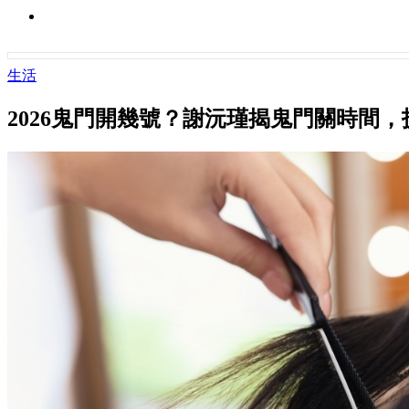
生活
2026鬼門開幾號？謝沅瑾揭鬼門關時間，