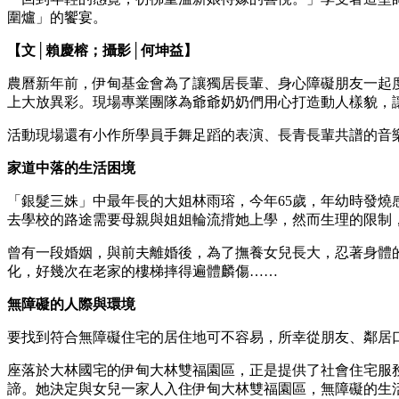
圍爐」的饗宴。
【文│賴慶榕；攝影│何坤益】
農曆新年前，伊甸基金會為了讓獨居長輩、身心障礙朋友一起度
上大放異彩。現場專業團隊為爺爺奶奶們用心打造動人樣貌，
活動現場還有小作所學員手舞足蹈的表演、長青長輩共譜的音
家道中落的生活困境
「銀髮三姝」中最年長的大姐林雨瑢，今年65歲，年幼時發
去學校的路途需要母親與姐姐輪流揹她上學，然而生理的限制
曾有一段婚姻，與前夫離婚後，為了撫養女兒長大，忍著身體
化，好幾次在老家的樓梯摔得遍體麟傷……
無障礙的人際與環境
要找到符合無障礙住宅的居住地可不容易，所幸從朋友、鄰居
座落於大林國宅的伊甸大林雙福園區，正是提供了社會住宅服
諦。她決定與女兒一家人入住伊甸大林雙福園區，無障礙的生