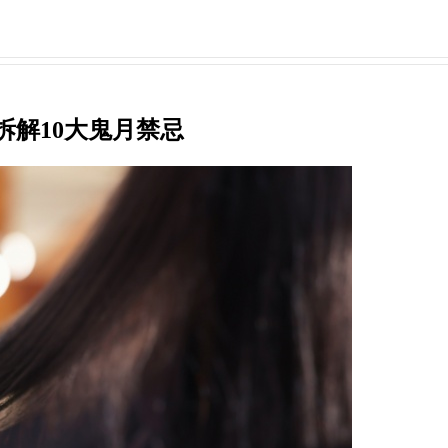
拆解10大鬼月禁忌