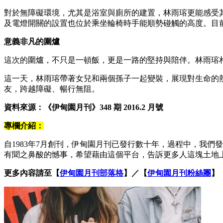
對於無障礙環境，尤其是浴室與廁所的建置，林雨瑢更能感受
及電燈開關的設置也位於乘坐輪椅時手能順勢碰觸的高度。目
意義非凡的圍爐
這次的圍爐，不只是一頓飯，更是一路的堅持與陪伴。林雨瑢
這一天，林雨瑢帶著女兒和兩個孫子一起變裝，展現對生命的
友，跨越障礙、暢行無阻。
資料來源：《伊甸園月刊》348 期 2016.2 月號
專欄介紹：
自1983年7月創刊，伊甸園月刊已發行數十年，過程中，我
有聞之鼻酸的憾事，希望藉由這個平台，告訴更多人這塊土地
更多內容請至【
伊甸園月刊部落格
】／【
伊甸園月刊粉絲團
】