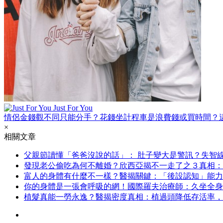
Just For You
情侶金錢觀不同只能分手？花錢坐計程車是浪費錢或買時間？
×
相關文章
父親節讀懂「爸爸沒說的話」： 肚子變大是警訊？失智
發現老公偷吃為何不離婚？欣西亞揭不一走了之３真相：
富人的身體有什麼不一樣？醫揭關鍵：「後設認知」能力
你的身體是一張會呼吸的網！國際羅夫治療師：久坐全身
植髮真能一勞永逸？醫揭密度真相：植過頭降低存活率，