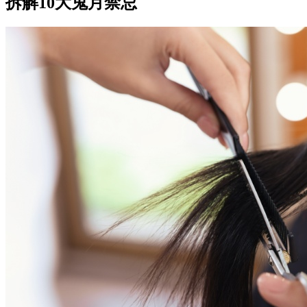
拆解10大鬼月禁忌