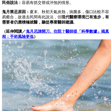
民俗說法：
容易有抓交替或沖煞的情形。
鬼月禁忌原因：
夏末、秋初天氣炎熱，病菌多，傷口比較不容
易癒合，故過去民間有此說法，但
現代醫療環境已有進步，有
需要者仍應積極就醫，聽從專業醫師建議
。
（延伸閱讀／
鬼月忌諱開刀、住院？醫師提「科學數據」揭真
相：手術風險更低
）