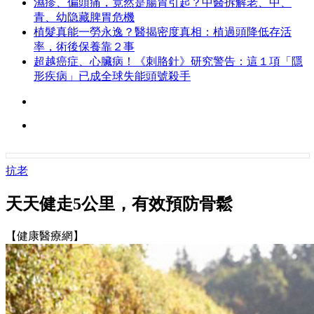
濕疹、偏頭痛，竟然是腸胃引起？中醫拆解老、中、
青、幼隐藏脾胃危機
植髮真能一勞永逸？醫揭密度真相：植過頭降低存活
率，術後保養靠２事
超越癌症、心臟病！《刺胳針》研究警告：這１項「隱
形疾病」已成全球失能頭號殺手
抗老
天天健走5公里，有效預防骨鬆
【健康醫療網】