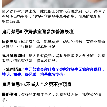
圖／從科學角度出來，此民俗因與古代夜晚光線不足、過往沒
有發明出指甲剪，剪指甲容易發生意外而生。僅為情境配圖，
取自freepik
鬼月禁忌9.孕婦孩童避參加普渡祭壇
民俗說法：
容易有沖煞，影響孕婦、幼兒的情形。有時小孩偷
吃供品，也很麻煩，容易出狀況。
鬼月禁忌原因：
夏天氣候炎熱，普渡祭壇環境人多吵雜、容易
悶熱，怕影響孕婦、胎兒及幼兒。
（延伸閱讀／
中元普渡要拜什麼？專家詳解中元節拜拜供品，
神明、祖先、好兄弟、地基主怎準備
）
鬼月禁忌10.不喊人全名更不拍頭肩
民俗說法：
讓好兄弟知道全名，容易有被叫喚、抓交替的情
形。