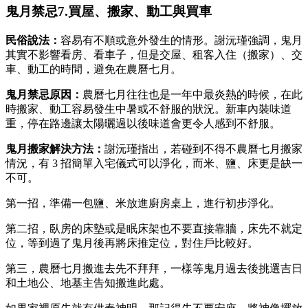
鬼月禁忌7.買屋、搬家、動工與買車
民俗說法：
容易有不順或意外發生的情形。謝沅瑾強調，鬼月
其實不影響看房、看車子，但是交屋、租客入住（搬家）、交
車、動工的時間，避免在農曆七月。
鬼月禁忌原因：
農曆七月往往也是一年中最炎熱的時候，在此
時搬家、動工容易發生中暑或不舒服的狀況。新車內裝味道
重，停在路邊讓太陽曬過以後味道會更令人感到不舒服。
鬼月搬家
解決方法：
謝沅瑾指出，若碰到不得不農曆七月搬家
情況，有 3 招簡單入宅儀式可以淨化，而米、鹽、床更是缺一
不可。
第一招，準備一包鹽、米放進廚房桌上，進行初步淨化。
第二招，臥房的床墊或是眠床架也不要直接靠牆，床先不就定
位，等到過了鬼月後再將床推定位，對住戶比較好。
第三，農曆七月搬進去先不拜拜，一樣等鬼月過去後挑選吉日
和土地公、地基主告知搬進此處。