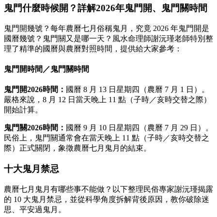
鬼門什麼時候開？詳解2026年鬼門開、鬼門關時間
鬼門開幾號？每年農曆七月俗稱鬼月，究竟 2026 年鬼門開是
國曆幾號？鬼門關又是哪一天？風水命理師謝沅瑾老師特別整
理了精準的國曆與農曆對照時間，提供給大家參考：
鬼門開時間／鬼門關時間
鬼門開2026時間：
國曆 8 月 13 日星期四（農曆 7 月 1 日）。
嚴格來說，8 月 12 日當天晚上 11 點（子時／亥時交替之際）
開始計算。
鬼門關2026時間：
國曆 9 月 10 日星期四（農曆 7 月 29 日）。
民俗上，鬼門關通常會在當天晚上 11 點（子時／亥時交替之
際）正式關閉，象徵農曆七月鬼月的結束。
十大鬼月禁忌
農曆七月鬼月有哪些事不能做？以下整理民俗專家謝沅瑾揭露
的 10 大鬼月禁忌，並從科學角度拆解背後原因，教你破除迷
思、平安過鬼月。