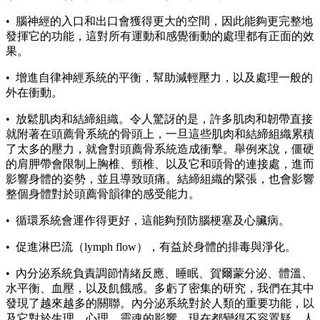
• 腦神經的入口和出口會獲得更大的空間，因此能夠更完整地
發揮它的功能，這對所有運動和感覺衝動的處理都有正面的效
果。
• 增進自律神經系統的平衡，幫助減輕壓力，以及處理一般的
外在衝動。
• 放鬆肌肉和結締組織。令人驚訝的是，許多肌肉和韌帶直接
就附著在頭薦骨系統的骨頭上，一旦這些肌肉和結締組織累積
了太多的壓力，就會對頭薦骨系統造成衝擊。舉例來說，僵硬
的肩胛帶會限制上胸椎、頸椎、以及它和頭骨的連接處，進而
影響身體的姿勢，並且導致頭痛。結締組織的緊張，也會影響
整個身體對於頭薦骨韻律的感受能力。
• 循環系統會運作得更好，這能夠預防腦梗塞及心臟病。
• 促進淋巴流（lymph flow），有益於身體的排毒與淨化。
• 內分泌系統負責調節情緒反應、睡眠、賀爾蒙分泌、體溫、
水平衡、血壓，以及飢餓感。多虧了密集的研究，我們在其中
發現了越來越多的關聯。內分泌系統對於人類的重要功能，以
及它對於生理、心理、靈魂的影響，現在都變得不容置疑。人