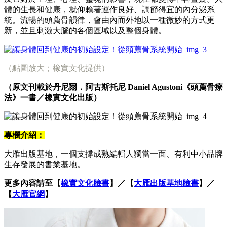
體的生長和健康，就仰賴著運作良好、調節得宜的內分泌系
統。流暢的頭薦骨韻律，會由內而外地以一種微妙的方式更
新，並且刺激大腦的各個區域以及整個身體。
（點圖放大；橡實文化提供）
（原文刊載於丹尼爾．阿古斯托尼 Daniel Agustoni《頭薦骨療
法》一書／橡實文化出版）
專欄介紹：
大雁出版基地，一個支撐成熟編輯人獨當一面、有利中小品牌
生存發展的書業基地。
更多內容請至【
橡實文化臉書
】​／【
大雁出版基地臉書
】／
【
大雁官網
】