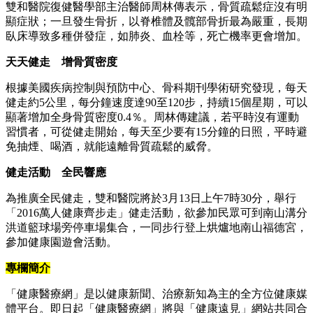
雙和醫院復健醫學部主治醫師周林傳表示，骨質疏鬆症沒有明
顯症狀；一旦發生骨折，以脊椎體及髖部骨折最為嚴重，長期
臥床導致多種併發症，如肺炎、血栓等，死亡機率更會增加。
天天健走 增骨質密度
根據美國疾病控制與預防中心、骨科期刊學術研究發現，每天
健走約5公里，每分鐘速度達90至120步，持續15個星期，可以
顯著增加全身骨質密度0.4％。周林傳建議，若平時沒有運動
習慣者，可從健走開始，每天至少要有15分鐘的日照，平時避
免抽煙、喝酒，就能遠離骨質疏鬆的威脅。
健走活動 全民響應
為推廣全民健走，雙和醫院將於3月13日上午7時30分，舉行
「2016萬人健康齊步走」健走活動，欲參加民眾可到南山溝分
洪道籃球場旁停車場集合，一同步行登上烘爐地南山福德宮，
參加健康園遊會活動。
專欄簡介
「健康醫療網」是以健康新聞、治療新知為主的全方位健康媒
體平台。即日起「健康醫療網」將與「健康遠見」網站共同合