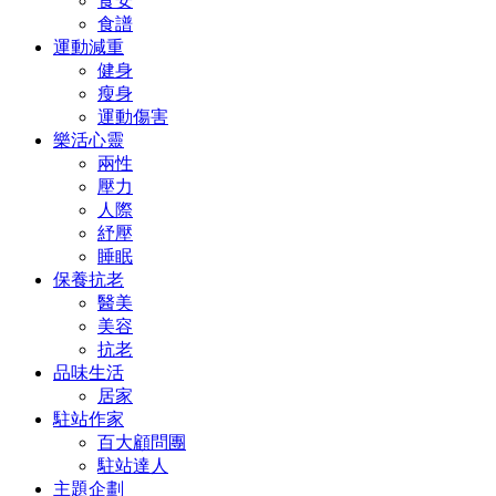
食安
食譜
運動減重
健身
瘦身
運動傷害
樂活心靈
兩性
壓力
人際
紓壓
睡眠
保養抗老
醫美
美容
抗老
品味生活
居家
駐站作家
百大顧問團
駐站達人
主題企劃