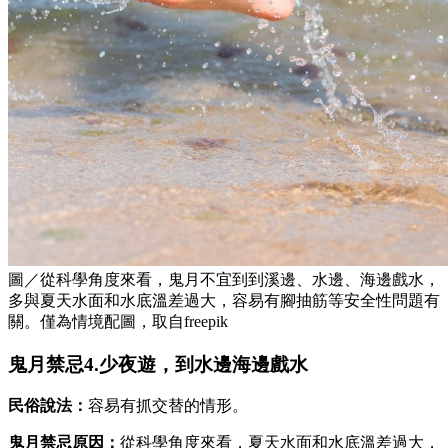
圖／從科學角度來看，鬼月不宜到到溪邊、水邊、海邊戲水，
多與夏天水面和水底溫差過大，容易有腳抽筋等安全性問題有
關。僅為情境配圖，取自freepik
鬼月禁忌4.少夜遊，到水邊海邊戲水
民俗說法：
容易有抓交替的情形。
鬼月禁忌原因：
從科學角度來看，夏天水面和水底溫差過大，