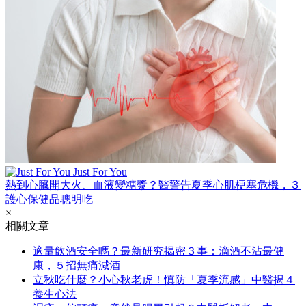
Just For You
熱到心臟開大火、血液變糖漿？醫警告夏季心肌梗塞危機，３
護心保健品聰明吃
×
相關文章
適量飲酒安全嗎？最新研究揭密３事：滴酒不沾最健
康，５招無痛減酒
立秋吃什麼？小心秋老虎！慎防「夏季流感」中醫揭４
養生心法