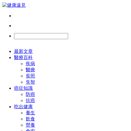
最新文章
醫療百科
疾病
醫療
長照
失智
癌症知識
防癌
抗癌
吃出健康
養生
飲食
營養