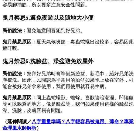
容易腳抽筋，所以要多注意安全性問題。
鬼月禁忌5.避免夜遊以及隨地大小便
民俗說法：
避免無意間冒犯到好兄弟。
鬼月禁忌原因：
夏天氣候炎熱，毒蟲蛇蟻出沒較多，容易因此
遭叮咬。
鬼月禁忌6.洗臉盆、澡盆避免放屋外
民俗說法：
祭拜好兄弟時會準備新臉盆、新毛巾，給好兄弟洗
塵梳洗。因此，民間認為平常用的臉盆如果晚上放在室外，可
能會被好兄弟拿來使用，我們再使用就容易生病。
鬼月禁忌原因：
同上蟲蛇蟻獸、蟾蜍。喜歡陰暗潮溼、凹陷處
等可以躲避的地方，像是臉盆等，我們如果使用這樣的臉盆洗
澡、洗臉，皮膚容易有問題。
（延伸閱讀／
八字重量準嗎？八字輕容易被鬼跟、薄命？專業
命理風水師解析
）