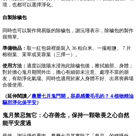
境，也都可以選擇淨化。
自製除穢包
同時也可以製作簡易版的除穢包，謝沅瑾表示，除穢包的製作
很簡單。
準備物品：
取一紅包袋裡面裝入 36 粒白米、一撮粗鹽、 7 片
榕樹葉、茉草或芙蓉葉（三擇一）。
使用方法：
適度以陰陽水浸泡此除穢包後，擦拭臉部、身體；
對於擔心鬼月期間外出，擔心有細節未注意、處理不當的朋
友，有助淨化氣場。同時也適用於家人身體不好、出席喪葬場
合後使用。
（延伸閱讀／
農曆七月鬼門開，容易感覺毛毛的？４植物精油
驅邪淨化保平安
）
鬼月禁忌無它：心存善念，保持一顆敬畏之心自然
能平安度過
最後，謝沅瑾也重申，農曆七月其實除了「鬼月」的稱呼外，