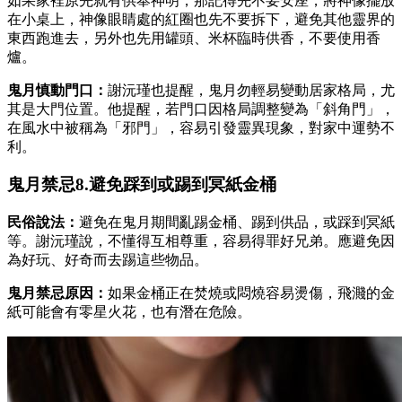
如果家裡原先就有供奉神明，那記得先不要安座，將神像擺放
在小桌上，神像眼睛處的紅圈也先不要拆下，避免其他靈界的
東西跑進去，另外也先用罐頭、米杯臨時供香，不要使用香
爐。
鬼月慎動門口：
謝沅瑾也提醒，鬼月勿輕易變動居家格局，尤
其是大門位置。他提醒，若門口因格局調整變為「斜角門」，
在風水中被稱為「邪門」，容易引發靈異現象，對家中運勢不
利。
鬼月禁忌8.避免踩到或踢到冥紙金桶
民俗說法：
避免在鬼月期間亂踢金桶、踢到供品，或踩到冥紙
等。謝沅瑾說，不懂得互相尊重，容易得罪好兄弟。應避免因
為好玩、好奇而去踢這些物品。
鬼月禁忌原因：
如果金桶正在焚燒或悶燒容易燙傷，飛濺的金
紙可能會有零星火花，也有潛在危險。