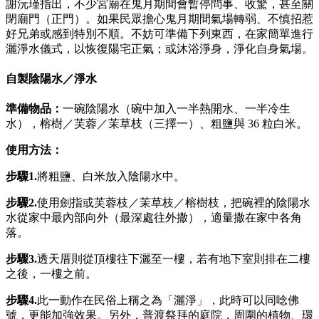
謝沅瑾指出，不少宮廟在鬼月期間會暫停問事、收驚，甚至關
閉廟門（正門）。如果民眾擔心鬼月期間氣場轉弱、不慎招惹
好兄弟或感到特別不順。不妨可準備下列東西，在家簡單進行
灑淨水儀式，以恢復陽宅正氣；或沐浴淨身，淨化自身氣場。
自製陰陽水／淨水
準備物品：
一碗陰陽水（碗中加入一半熱開水、一半冷生
水），榕樹／芙蓉／茉草枝（三擇一）、粗鹽與 36 粒白米。
使用方法：
步驟1.
將粗鹽、白米放入陰陽水中。
步驟2.
使用劍指或芙蓉枝／茉草枝／榕樹枝，把碗裡的陰陽水
水從家中最內部向外（最深處往外撒），適量撒在家中各角
落。
步驟3.
透天厝則從頂樓往下灑至一樓，若有地下室則排在二樓
之後，一樓之前。
步驟
4.
此一動作在民俗上稱之為「灑淨」，此時可以同唸佛
號，更能加強效果。另外，普渡祭拜的庭院，周圍的植物、環