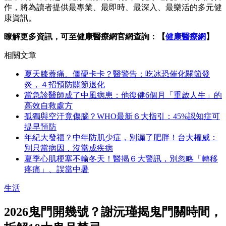
作，將為讀者提供最專業、最即時、最深入、最樂活的多元健
康資訊。
瞭解更多資訊，可至健康醫療網官網查詢：【
健康醫療網
】
相關文章
夏天膝蓋痛、僵硬卡卡？醫警告：吃冰恐催化關節發
炎，４招預防關節退化
當急診醫師成了中風病患：他復健6個月「重啟人生」的
高效自救處方
孤獨與空汙竟傷腦？WHO最新６大指引：45%認知症可
提早預防
年紀大發福？中年防肌少症，別漏了肥胖！台大權威：
別只當病因，沒當成疾病
夏季心肌梗塞不輸冬天！醫揭６大警訊，別忽略「轉移
疼痛」、誤當中暑
生活
2026鬼門開幾號？謝沅瑾揭鬼門關時間，