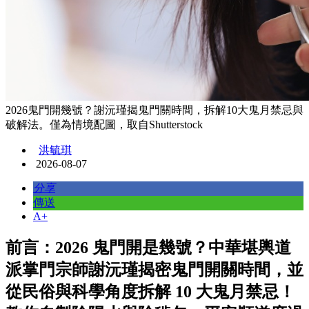
2026鬼門開幾號？謝沅瑾揭鬼門關時間，拆解10大鬼月禁忌與
破解法。僅為情境配圖，取自Shutterstock
洪毓琪
2026-08-07
分享
傳送
A+
前言：2026 鬼門開是幾號？中華堪輿道
派掌門宗師謝沅瑾揭密鬼門開關時間，並
從民俗與科學角度拆解 10 大鬼月禁忌！