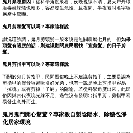
鬼月禁忌原因：
從科學角度來看，夜晚視線不清，夏天戶外環
境毒蟲蛇蟻也較多，容易發生危險。且夜間、半夜被叫名字容
易產生驚嚇。
鬼月剪頭髮可以嗎？專家這樣說
謝沅瑾強調，鬼月剪頭髮一般來說是無關農曆七月的，但
如果
頭髮有過腰的話，則建議翻閱農民曆找「宜剪髮」的日子剪
髮。
鬼月剪指甲可以嗎？專家這樣說
而關於鬼月剪指甲，民間習俗晚上不建議剪指甲，主要是認為
剪指甲的聲音容易吸引好兄弟，也有一說是晚上剪指甲容易
「掉魂」或有剪掉「子嗣」的隱喻。若從科學角度出來，此民
俗因與古代夜晚光線不足、過往沒有發明出指甲剪，剪指甲容
易發生意外而生。
鬼月鬼門開心驚驚？專家教自製陰陽水、除穢包淨
化居家環境