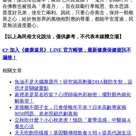
在佛教也被視為「孝道月」，旨在鼓勵行孝報恩、飲水思源、
普度好兄弟，使生亡兩利。因此，只要心存善念，保持一顆敬
畏之心，給於無形界的萬物相對應的尊重，都能平安度過，民
眾無須過度憂心。
【以上為民俗文化說法，僅供參考，不代表本媒體立場】
👉 加入《健康遠見》 LINE 官方帳號，最新健康保健資訊不
漏接！
相關文章
魚油不是大腦萬靈丹！研究揭高劑量DHA難防失智，這
些才是關鍵重點
家裡老是莫名吵架？心理師揭色彩秘密：擺對顏色能化
解衝突！
老後離不開子女，只會使晚年不幸？日本高齡專家揭
8050問題、老老照顧悲劇真相
立秋吃什麼？小心秋老虎！慎防「夏季流感」中醫揭４
養生心法
天天吃飽照樣瘦！基因醫傳授飲食５招＋提高代謝生活