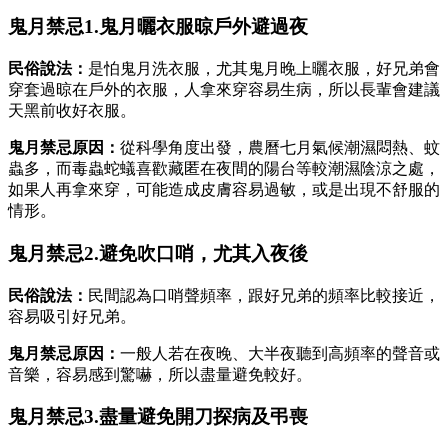
鬼月禁忌1.鬼月曬衣服晾戶外避過夜
民俗說法：
是怕鬼月洗衣服，尤其鬼月晚上曬衣服，好兄弟會
穿套過晾在戶外的衣服，人拿來穿容易生病，所以長輩會建議
天黑前收好衣服。
鬼月禁忌原因：
從科學角度出發，農曆七月氣候潮濕悶熱、蚊
蟲多，而毒蟲蛇蟻喜歡藏匿在夜間的陽台等較潮濕陰涼之處，
如果人再拿來穿，可能造成皮膚容易過敏，或是出現不舒服的
情形。
鬼月禁忌2.避免吹口哨，尤其入夜後
民俗說法：
民間認為口哨聲頻率，跟好兄弟的頻率比較接近，
容易吸引好兄弟。
鬼月禁忌原因：
一般人若在夜晚、大半夜聽到高頻率的聲音或
音樂，容易感到驚嚇，所以盡量避免較好。
鬼月禁忌3.盡量避免開刀探病及弔喪