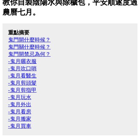
教你自製陰陽水與除穢包，平安順遂度過
農曆七月。
重點摘要
鬼門開什麼時候？
鬼門關什麼時候？
鬼門開禁忌為何？
-鬼月曬衣服
-鬼月吹口哨
-鬼月看醫生
-鬼月剪頭髮
-鬼月剪指甲
-鬼月玩水
-鬼月外出
-鬼月看房
-鬼月搬家
-鬼月買車