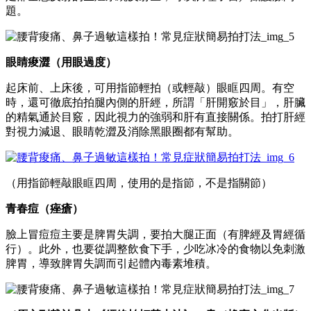
題。
眼睛痠澀（用眼過度）
起床前、上床後，可用指節輕拍（或輕敲）眼眶四周。有空
時，還可徹底拍拍腿內側的肝經，所謂「肝開竅於目」，肝臟
的精氣通於目竅，因此視力的強弱和肝有直接關係。拍打肝經
對視力減退、眼睛乾澀及消除黑眼圈都有幫助。
（用指節輕敲眼眶四周，使用的是指節，不是指關節）
青春痘（痤瘡）
臉上冒痘痘主要是脾胃失調，要拍大腿正面（有脾經及胃經循
行）。此外，也要從調整飲食下手，少吃冰冷的食物以免刺激
脾胃，導致脾胃失調而引起體內毒素堆積。