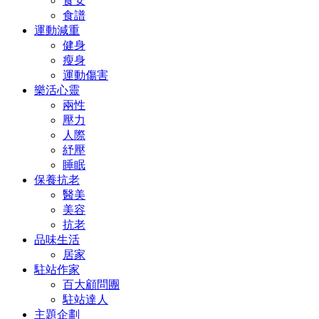
食安
食譜
運動減重
健身
瘦身
運動傷害
樂活心靈
兩性
壓力
人際
紓壓
睡眠
保養抗老
醫美
美容
抗老
品味生活
居家
駐站作家
百大顧問團
駐站達人
主題企劃