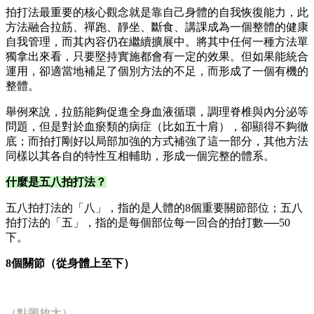
拍打法最重要的核心觀念就是靠自己身體的自我恢復能力，此
方法融合拉筋、禪跑、靜坐、斷食、講課成為一個整體的健康
自我管理，而其內容仍在繼續擴展中。將其中任何一種方法單
獨拿出來看，只要堅持實施都會有一定的效果。但如果能統合
運用，卻適當地補足了個別方法的不足，而形成了一個有機的
整體。
舉例來說，拉筋能夠促進全身血液循環，調理脊椎與內分泌等
問題，但是對於血瘀類的病症（比如五十肩），卻顯得不夠徹
底；而拍打剛好以局部加強的方式補強了這一部分，其他方法
同樣以其各自的特性互相輔助，形成一個完整的體系。
什麼是五八拍打法？
五八拍打法的「八」，指的是人體的8個重要關節部位；五八
拍打法的「五」，指的是每個部位每一回合的拍打數──50
下。
8
個關節（從身體上至下）
（點圖放大）