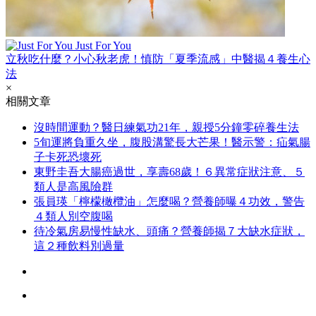
Just For You
立秋吃什麼？小心秋老虎！慎防「夏季流感」中醫揭４養生心
法
×
相關文章
沒時間運動？醫日練氣功21年，親授5分鐘零碎養生法
5旬運將負重久坐，腹股溝驚長大芒果！醫示警：疝氣腸
子卡死恐壞死
東野圭吾大腸癌過世，享壽68歲！６異常症狀注意、５
類人是高風險群
張員瑛「檸檬橄欖油」怎麼喝？營養師曝４功效，警告
４類人別空腹喝
待冷氣房易慢性缺水、頭痛？營養師揭７大缺水症狀，
這２種飲料別過量