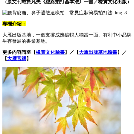
（原文刊載於凡夫《經絡拍打基本法》一書／橡實文化出版）
專欄介紹：
大雁出版基地，一個支撐成熟編輯人獨當一面、有利中小品牌
生存發展的書業基地。
更多內容請至【
橡實文化臉書
】​／【
大雁出版基地臉書
】／
【
大雁官網
】