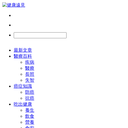
最新文章
醫療百科
疾病
醫療
長照
失智
癌症知識
防癌
抗癌
吃出健康
養生
飲食
營養