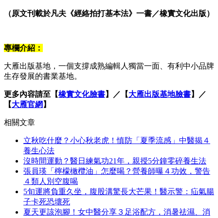
（原文刊載於凡夫《經絡拍打基本法》一書／橡實文化出版）
專欄介紹：
大雁出版基地，一個支撐成熟編輯人獨當一面、有利中小品牌
生存發展的書業基地。
更多內容請至【
橡實文化臉書
】​／【
大雁出版基地臉書
】／
【
大雁官網
】
相關文章
立秋吃什麼？小心秋老虎！慎防「夏季流感」中醫揭４
養生心法
沒時間運動？醫日練氣功21年，親授5分鐘零碎養生法
張員瑛「檸檬橄欖油」怎麼喝？營養師曝４功效，警告
４類人別空腹喝
5旬運將負重久坐，腹股溝驚長大芒果！醫示警：疝氣腸
子卡死恐壞死
夏天更該泡腳！女中醫分享３足浴配方，消暑祛濕、消