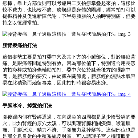
痧棒，靠上方部位則可以考慮用二支拍痧掌疊起來拍，這樣比
較不費力，也比較不痛。膀胱經是身體的陽經，經常拍打可以
提振精神及促進新陳代謝，下半身腫脹的人拍時特別痛，但要
持之以恆經常拍。
腰背痠痛拍打法
這個姿勢主要是拍打委中穴及其下方的小腿部位，對於腰痠背
痛、足跟痛等問題特別有效。因為部位偏下，特別適合用長形
的拍痧棒或拍痧條輔助拍打。委中穴位於膝蓋後方的膕窩中
間，是膀胱經的要穴，由於藏在關節處，膀胱經的濕熱水氣容
易在此積聚而殘留毒素，因此拍打時很容易出痧。
手腳冰冷、掉髮拍打法
腳後跟內側有腎經通過，在內踝尖的四周都是足少陰腎經的要
穴，比如腎經的原穴太溪，可以調理腎臟相關疾病、喉嚨腫
痛、手腳冰涼、精力不濟、手腳無力及掉髮等。這個部位也是
足部全息反射的生殖系統反射區，可以調理子宮／攝護腺問