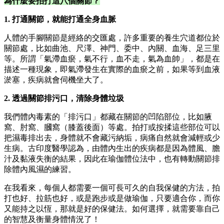
為什麼要拍打這八個關節？
1.
打通關節，就能打通全身血脈
人體的手腳關節是經絡的交匯處，許多重要的養生穴道都位於
關節處，比如曲池、尺澤、神門、委中、內關、血海、足三里
等。所謂「氣滯血瘀，氣不行，血不走，氣為血帥」，都是在
描述一種現象，即氣滯發生在實際的血瘀之前，如果等到血液
淤塞，疾病就會伺機坐大了。
2.
透過關節排污口，清除身體垃圾
我們體內毒素的「排污口」都藏在關節的凹陷部位，比如腋
窩、肘窩、膕窩（膝蓋後面）等處。拍打或按揉這些部位可以
把濕毒排出去，身體就不會藏污納垢，病痛自然就會減輕或少
生病。古印度醫學認為，由體內生出的疾病都是因為體風、膽
汁及黏液失衡的結果，因此在瑜伽體位法中，也有轉動關節排
除體內風濕的練習。
在我看來，每個人都需要一個可長可久的自我保健的方法，拍
打也好、拉筋也好，或是跑步或是做瑜伽，只要適合你，而你
又能持之以恆，那就是好的保健法。如何選擇，就需要靠自己
的智慧及衡量身體情況了！