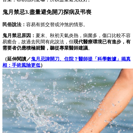
鬼月禁忌3.盡量避免開刀探病及弔喪
民俗說法：
容易有抓交替或沖煞的情形。
鬼月禁忌原因：
夏末、秋初天氣炎熱，病菌多，傷口比較不容
易癒合，故過去民間有此說法，但
現代醫療環境已有進步，有
需要者仍應積極就醫，聽從專業醫師建議
。
（延伸閱讀／
鬼月忌諱開刀、住院？醫師提「科學數據」揭真
相：手術風險更低
）