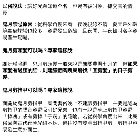
民俗說法：
讓好兄弟知道全名，容易有被叫喚、抓交替的情
形。
鬼月禁忌原因：
從科學角度來看，夜晚視線不清，夏天戶外環
境毒蟲蛇蟻也較多，容易發生危險。且夜間、半夜被叫名字容
易產生驚嚇。
鬼月剪頭髮可以嗎？專家這樣說
謝沅瑾強調，鬼月剪頭髮一般來說是無關農曆七月的，但
如果
頭髮有過腰的話，則建議翻閱農民曆找「宜剪髮」的日子剪
髮。
鬼月剪指甲可以嗎？專家這樣說
而關於鬼月剪指甲，民間習俗晚上不建議剪指甲，主要是認為
剪指甲的聲音容易吸引好兄弟，也有一說是晚上剪指甲容易
「掉魂」或有剪掉「子嗣」的隱喻。若從科學角度出來，此民
俗因與古代夜晚光線不足、過往沒有發明出指甲剪，剪指甲容
易發生意外而生。