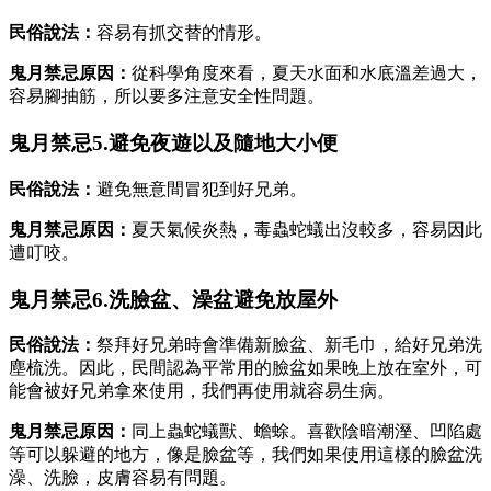
民俗說法：
容易有抓交替的情形。
鬼月禁忌原因：
從科學角度來看，夏天水面和水底溫差過大，
容易腳抽筋，所以要多注意安全性問題。
鬼月禁忌5.避免夜遊以及隨地大小便
民俗說法：
避免無意間冒犯到好兄弟。
鬼月禁忌原因：
夏天氣候炎熱，毒蟲蛇蟻出沒較多，容易因此
遭叮咬。
鬼月禁忌6.洗臉盆、澡盆避免放屋外
民俗說法：
祭拜好兄弟時會準備新臉盆、新毛巾，給好兄弟洗
塵梳洗。因此，民間認為平常用的臉盆如果晚上放在室外，可
能會被好兄弟拿來使用，我們再使用就容易生病。
鬼月禁忌原因：
同上蟲蛇蟻獸、蟾蜍。喜歡陰暗潮溼、凹陷處
等可以躲避的地方，像是臉盆等，我們如果使用這樣的臉盆洗
澡、洗臉，皮膚容易有問題。