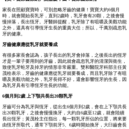
家長在照顧寶寶時，可別忽略牙齒的健康！寶寶大約6個月
時，就會開始長乳牙，直到2歲時，乳牙會有20顆，之後會慢
慢掉落，長出恆牙。牙醫師提醒，乳牙除了有咀嚼及美觀功能
之外，還具有引導恆牙生長的重責大任；所以，千萬別疏忽乳
牙的健康。
牙齒健康應從乳牙就要養成
有很多家長會認為，孩子長出的乳牙會掉落，之後長出的恆牙
才是一輩子要用到的牙齒，因此就會疏忽乳牙的清潔與衛生，
致使乳牙蛀牙及掉牙的情形非常嚴重。雙和醫院牙科部主任黃
茂栓表示，牙齒的健康應從乳牙就要養成，而且乳牙除了有咀
嚼及美觀功能之外，乳牙長得不好，還會影響恆牙的生長，因
為乳牙具有引導恆牙生長的功能。
6個月到2歲 上下顎共長出20顆乳牙
牙齒可分為乳牙與恆牙，從出生6個月到2歲，會在上下顎共長
出20顆乳牙，之後會慢慢換牙，大約自6歲至12歲，就會陸續
長出恆牙；黃茂栓主任指出，每一顆乳牙所佔的位置，將來要
由恆牙所取代，通常下顎前牙5、6歲時開始換牙，大臼齒會長