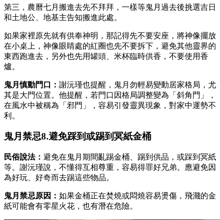
第三，農曆七月搬進去先不拜拜，一樣等鬼月過去後挑選吉日
和土地公、地基主告知搬進此處。
如果家裡原先就有供奉神明，那記得先不要安座，將神像擺放
在小桌上，神像眼睛處的紅圈也先不要拆下，避免其他靈界的
東西跑進去，另外也先用罐頭、米杯臨時供香，不要使用香
爐。
鬼月慎動門口：
謝沅瑾也提醒，鬼月勿輕易變動居家格局，尤
其是大門位置。他提醒，若門口因格局調整變為「斜角門」，
在風水中被稱為「邪門」，容易引發靈異現象，對家中運勢不
利。
鬼月禁忌8.避免踩到或踢到冥紙金桶
民俗說法：
避免在鬼月期間亂踢金桶、踢到供品，或踩到冥紙
等。謝沅瑾說，不懂得互相尊重，容易得罪好兄弟。應避免因
為好玩、好奇而去踢這些物品。
鬼月禁忌原因：
如果金桶正在焚燒或悶燒容易燙傷，飛濺的金
紙可能會有零星火花，也有潛在危險。