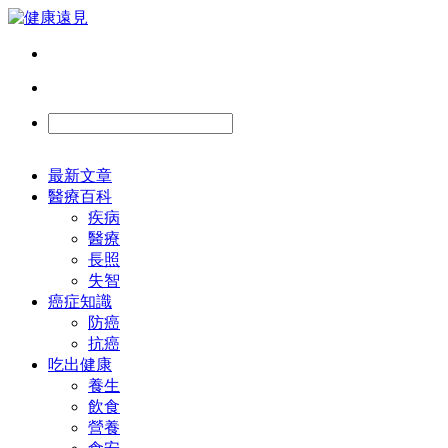
最新文章
醫療百科
疾病
醫療
長照
失智
癌症知識
防癌
抗癌
吃出健康
養生
飲食
營養