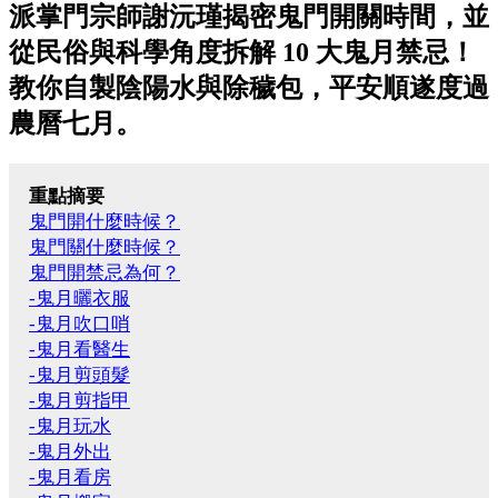
派掌門宗師謝沅瑾揭密鬼門開關時間，並
從民俗與科學角度拆解 10 大鬼月禁忌！
教你自製陰陽水與除穢包，平安順遂度過
農曆七月。
重點摘要
鬼門開什麼時候？
鬼門關什麼時候？
鬼門開禁忌為何？
-鬼月曬衣服
-鬼月吹口哨
-鬼月看醫生
-鬼月剪頭髮
-鬼月剪指甲
-鬼月玩水
-鬼月外出
-鬼月看房