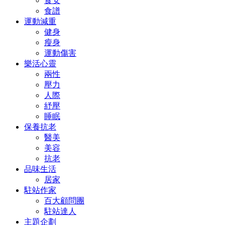
食安
食譜
運動減重
健身
瘦身
運動傷害
樂活心靈
兩性
壓力
人際
紓壓
睡眠
保養抗老
醫美
美容
抗老
品味生活
居家
駐站作家
百大顧問團
駐站達人
主題企劃