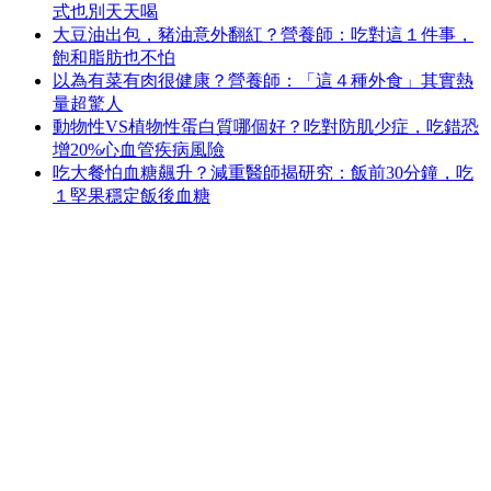
式也別天天喝
大豆油出包，豬油意外翻紅？營養師：吃對這１件事，
飽和脂肪也不怕
以為有菜有肉很健康？營養師：「這４種外食」其實熱
量超驚人
動物性VS植物性蛋白質哪個好？吃對防肌少症，吃錯恐
增20%心血管疾病風險
吃大餐怕血糖飆升？減重醫師揭研究：飯前30分鐘，吃
１堅果穩定飯後血糖