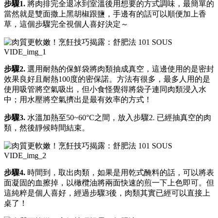
步驟1.
將肉排完全退冰到室溫後用想要的方式調味，最簡單的
當然就是雙面撒上黑胡椒跟鹽，手邊有的話可以順便加上香
草，這個步驟完全視個人喜好決定～
步驟2.
選用耐熱的保鮮袋將肉類抽成真空，這邊使用的是密封
效果良好且耐熱100度的密保諾。方法有很多，最多人用的是
使用吸管將空氣吸出，但小食怪覺得將袋子連同肉類浸入水
中；用水壓將空氣擠出是最有效率的方式！
步驟3.
水溫加熱至50~60°C之間，放入步驟2. 已經抽真空的肉
類，然後靜候時間結束。
步驟4.
時間到，取出肉類，如果是用乾式醃料的話，可以將表
面凝固的血擦掉，以橄欖油將兩面快速的煎一下上色即可。但
這純粹是個人喜好，經過步驟3後，肉類其實已經可以直接上
桌了！