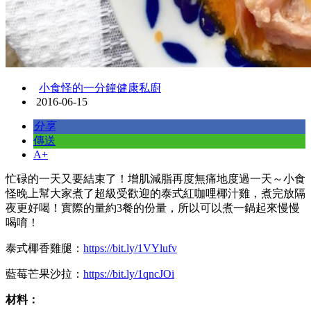
小食怪的一分鐘健康私廚
2016-06-15
分享
傳送
A+
忙碌的一天又要結束了！增肌減脂再度無痛地度過一天～小食
怪晚上幫大家煮了超級受歡迎的泰式紅咖哩椰汁雞，煮完放隔
夜更好喝！實際的量約3餐的份量，所以可以煮一鍋起來慢慢
喝唷！
泰式椰香雞腿：
https://bit.ly/1VYlufv
藍莓芒果沙拉：
https://bit.ly/1qncJOi
材料：