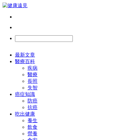
最新文章
醫療百科
疾病
醫療
長照
失智
癌症知識
防癌
抗癌
吃出健康
養生
飲食
營養