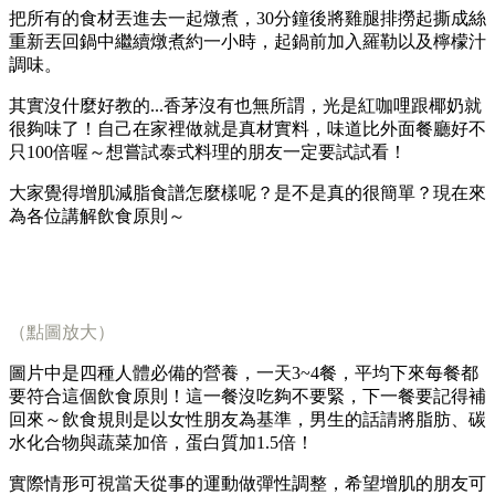
把所有的食材丟進去一起燉煮，30分鐘後將雞腿排撈起撕成絲
重新丟回鍋中繼續燉煮約一小時，起鍋前加入羅勒以及檸檬汁
調味。
其實沒什麼好教的...香茅沒有也無所謂，光是紅咖哩跟椰奶就
很夠味了！自己在家裡做就是真材實料，味道比外面餐廳好不
只100倍喔～想嘗試泰式料理的朋友一定要試試看！
大家覺得增肌減脂食譜怎麼樣呢？是不是真的很簡單？現在來
為各位講解飲食原則～
（點圖放大）
圖片中是四種人體必備的營養，一天3~4餐，平均下來每餐都
要符合這個飲食原則！這一餐沒吃夠不要緊，下一餐要記得補
回來～飲食規則是以女性朋友為基準，男生的話請將脂肪、碳
水化合物與蔬菜加倍，蛋白質加1.5倍！
實際情形可視當天從事的運動做彈性調整，希望增肌的朋友可