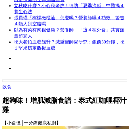
立秋吃什麼？小心秋老虎！慎防「夏季流感」中醫揭４
養生心法
張員瑛「檸檬橄欖油」怎麼喝？營養師曝４功效，警告
４類人別空腹喝
以為有菜有肉很健康？營養師：「這４種外食」其實熱
量超驚人
吃大餐怕血糖飆升？減重醫師揭研究：飯前30分鐘，吃
１堅果穩定飯後血糖
飲食
超夠味！增肌減脂食譜：泰式紅咖哩椰汁
雞
【小食怪│一分鐘健康私廚】