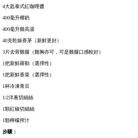
4大匙泰式紅咖哩醬
400毫升椰奶
400毫升雞高湯
40克乾燥香茅（新鮮更好）
3片去骨雞腿（雞胸亦可，可是雞腿口感較好）
1把新鮮羅勒（選擇性）
1把新鮮香菜（選擇性）
1杯冷凍青豆
1/2洋蔥切細絲
1顆紅椒切細絲
1顆檸檬搾汁
步驟：