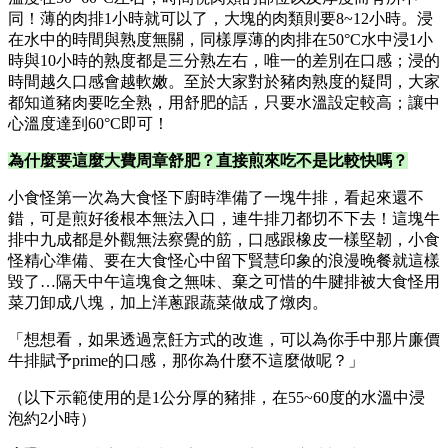
同！薄的肉排1小時就可以了，大塊的肉類則要8~12小時。浸
在水中的時間與熟度無關，同樣厚薄的肉排在50°C水中浸1小
時與10小時的熟度都是三分熟左右，唯一的差別在口感；浸的
時間越久口感會越軟嫩。至於大家對於豬肉熟度的疑問，大家
都知道豬肉要吃全熟，用舒肥的話，只要水溫設定較高；讓中
心溫度達到60°C即可！
為什麼要這麼大費周章舒肥？直接煎來吃不是比較快嗎？
小食怪第一次為大食怪下廚時準備了一塊牛排，看起來還不
錯，可是煎好後根本無法入口，連牛排刀都切不下去！這塊牛
排中九成都是外觀無法察覺的筋，口感跟橡皮一樣堅韌，小食
怪精心準備、要在大食怪心中留下賢慧印象的浪漫晚餐就這樣
毀了…隔天中午這塊食之無味、棄之可惜的牛腱排被大食怪用
菜刀卸成八塊，加上洋蔥跟蔬菜做成了燉肉。
「想想看，如果透過烹飪方式的改進，可以為你手中那片廉價
牛排賦予prime的口感，那你為什麼不這麼做呢？」
（以下示範使用的是1公分厚的豬排，在55~60度的水溫中浸
泡約2小時）