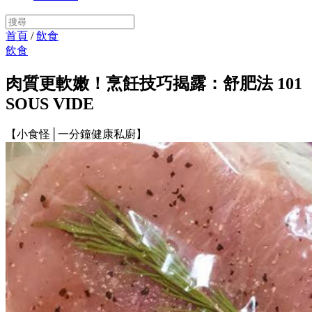
首頁
/
飲食
飲食
肉質更軟嫩！烹飪技巧揭露：舒肥法 101
SOUS VIDE
【小食怪│一分鐘健康私廚】