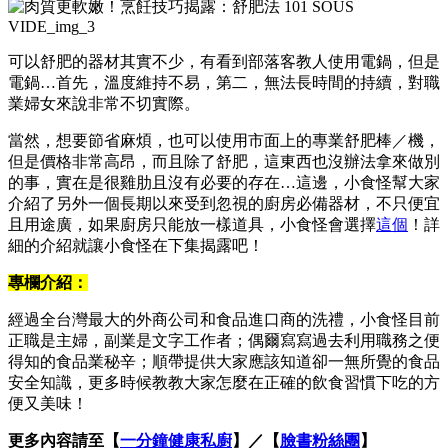
可以舒肥的器材其實不少，有看到部落客教人使用電鍋，但是
電鍋…首先，溫度維持不易，第二，無法長時間的持續，對職
業婦女來說非常不切實際。
當然，想要節省麻煩，也可以使用市面上的專業舒肥棒／機，
但是價格非常高昂，而且除了舒肥，這東西也沒辦法拿來做別
的事，實在是很雞肋且沒有必要的存在…這邊，小食怪幫大家
介紹了另外一個長期以來受到忽視的廚房必備器材，不只便宜
且用途廣，如果廚房只能放一樣道具，小食怪會選擇
這個
！詳
細的介紹就讓小食怪在下集揭露吧！
專欄介紹：
經過全台灣最大的外商公司和食品進口商的洗禮，小食怪目前
正職是主婦，副業是文字工作者；偶爾寫寫過去利用職務之便
得知的食品業秘辛；順帶提供大家應該知道卻一無所覺的食品
安全知識，更多時候教教大家怎麼在正確的飲食習慣下吃的方
便又美味！
更多內容請至【
一分鐘健康私廚
】／【
臉書粉絲團
】