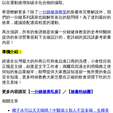
以在運動後增加碳水化合物的攝取。
希望瞭解更多？除了
一分鐘健身教室
的新書有完整解說外，我
們的一分鐘系列講座也能解答各位的疑問唷！為了達到最好的
效果，建議搭配適當程度的運動。
再次強調，所有的食譜都是依據一分鐘健身教室的史考特醫師
提供的各項營養規範下去做設計的，更詳細的資訊請參考新書
內容！
專欄介紹：
經過全台灣最大的外商公司和食品進口商的洗禮，小食怪目前
正職是主婦，副業是文字工作者；偶爾寫寫過去利用職務之便
得知的食品業秘辛；順帶提供大家應該知道卻一無所覺的食品
安全知識，更多時候教教大家怎麼在正確的飲食習慣下吃的方
便又美味！
更多內容請至【
一分鐘健康私廚
】／【
臉書粉絲團
】
相關文章
椰子水可以天天喝嗎？中醫揭５類人不宜多喝，生椰美