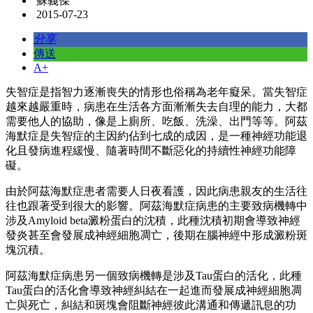
蘇義傑
2015-07-23
分享
傳送
A+
失智症是指智力逐漸喪失的情形也俗稱為老年癡呆。當失智症
越來越嚴重時，病患在生活各方面漸漸失去自理的能力，大都
需要他人的協助，像是上廁所、吃飯、洗澡、出門等等。阿茲
海默症是失智症的主因約佔到七成的成因，是一種神經功能退
化且發病進程緩慢、隨著時間不斷惡化的持續性神經功能障
礙。
由於阿茲海默症患者需要人日夜看護，因此病患親友的生活往
往也跟著受到很大的影響。阿茲海默症病患的主要致病機轉中
涉及Amyloid beta澱粉蛋白的沈積，此種沈積初期會導致神經
發炎甚至會發展成神經細胞凋亡，後期在腦神經中形成澱粉斑
塊沉積。
阿茲海默症病患另一個致病機轉是涉及Tau蛋白的活化，此種
Tau蛋白的活化會導致神經糾結在一起進而發展成神經細胞凋
亡與死亡，糾結和斑塊會阻斷神經彼此溝通和傳遞訊息的功