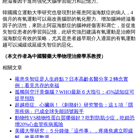
經滋養因子進而強化大腦學習能力和記憶力。
韓國國立運動大學研究也發現對於罹患阿滋海默症的病人，4
個月的有氧運動可以藉改善腦部的氧化壓力、增加腦神經滋養
因子的活性，來防止阿
茲
海默症的腦神經傷害和凋亡，並促進
失智症患者的學習與記憶，此研究強烈建議有氧運動是治療阿
滋海默症有效的策略，尤其是患者越早期介入適當的有氧運動
越可以減緩或延緩失智症的惡化。
（本文作者為中國醫藥大學物理治療學系教授）
相關文章
罹患失智症是人生終點？日本高齡名醫分享２轉念實
例：看見共存的幸福
孤獨與空汙竟傷腦？WHO最新６大指引：45%認知症可
提早預防
超越癌症、心臟病！《刺胳針》研究警告：這１項「隱
形疾病」已成全球失能頭號殺手
動物性VS植物性蛋白質哪個好？吃對防肌少症，吃錯恐
增20%心血管疾病風險
美國大學研究：５分鐘做「這件事」，疼痛焦慮立即緩
解，效果撐數週