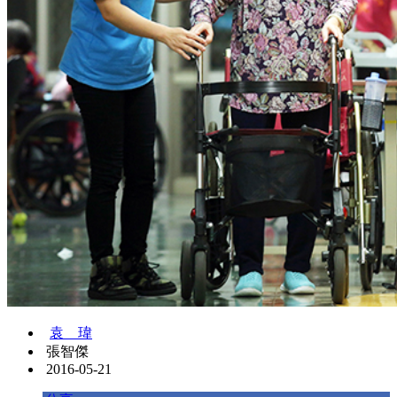
袁 瑋
張智傑
2016-05-21