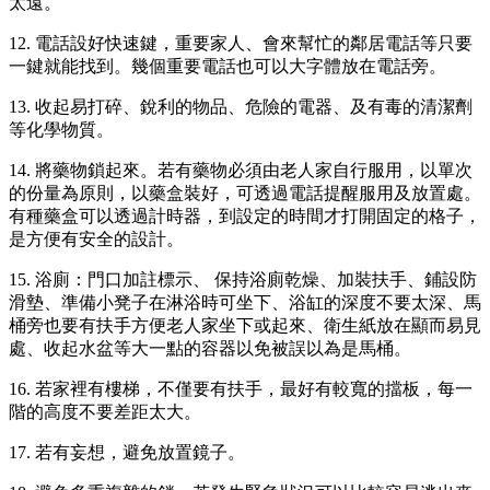
太遠。
12. 電話設好快速鍵，重要家人、會來幫忙的鄰居電話等只要
一鍵就能找到。幾個重要電話也可以大字體放在電話旁。
13. 收起易打碎、銳利的物品、危險的電器、及有毒的清潔劑
等化學物質。
14. 將藥物鎖起來。若有藥物必須由老人家自行服用，以單次
的份量為原則，以藥盒裝好，可透過電話提醒服用及放置處。
有種藥盒可以透過計時器，到設定的時間才打開固定的格子，
是方便有安全的設計。
15. 浴廁：門口加註標示、 保持浴廁乾燥、加裝扶手、鋪設防
滑墊、準備小凳子在淋浴時可坐下、浴缸的深度不要太深、馬
桶旁也要有扶手方便老人家坐下或起來、衛生紙放在顯而易見
處、收起水盆等大一點的容器以免被誤以為是馬桶。
16. 若家裡有樓梯，不僅要有扶手，最好有較寬的擋板，每一
階的高度不要差距太大。
17. 若有妄想，避免放置鏡子。