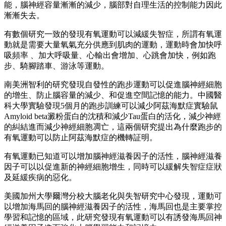
能，腦神經容量漸漸的減少，腦部對自理生活的控制能力因此
漸漸失去。
有數個研究一致的發現有氧運動可以減緩失智症，所謂有氧運
動就是需要大量氧氣充分供應到肌肉的運動，運動時會加快呼
吸頻率 、加大呼吸量、心輸出會增加、心跳會加快，例如跑
步、騎腳踏車、游泳等運動。
南美洲智利的研究發現自發性的跑步運動可以促進腦神經細胞
的增生、防止腦容量的減少、和促進空間記憶的能力。中國醫
科大學實驗發現5個月的跑步訓練可以減少阿茲海默症實驗鼠
Amyloid beta澱粉蛋白的沈積和減少Tau蛋白的活化，減少神經
的糾結進而減少神經細胞凋亡，這兩個研究提出為什麼跑步的
有氧運動可以防止阿茲海默症的機轉証明。
有氧運動已知道可以增加腦神經滋養因子的活性，腦神經滋養
因子可以以促進新的神經細胞增生，同時可以緩解失智症症狀
及延緩疾病的惡化。
美國加州大學爾灣分校大腦老化與失智研究中心發現，運動可
以增加海馬回的腦神經滋養因子的活性，海馬回也是主要掌控
學習和記憶的區域，此研究發現有氧運動可以有誘發海馬回神