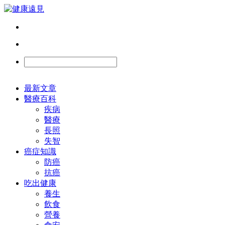
最新文章
醫療百科
疾病
醫療
長照
失智
癌症知識
防癌
抗癌
吃出健康
養生
飲食
營養