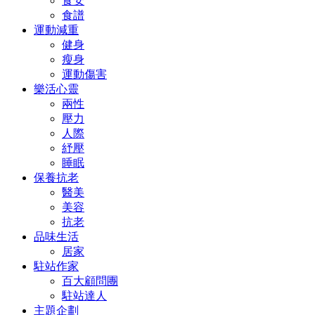
食安
食譜
運動減重
健身
瘦身
運動傷害
樂活心靈
兩性
壓力
人際
紓壓
睡眠
保養抗老
醫美
美容
抗老
品味生活
居家
駐站作家
百大顧問團
駐站達人
主題企劃