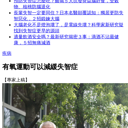
預防失智症怎麼吃？醫揭５大抗發炎益腦好食，全穀
物、核桃防腦退化
長輩失智一定要同住？日本名醫顛覆認知：獨居更防失
智惡化，２招鍛鍊大腦
大腦老化不是燈泡壞了，是電線先壞？科學家新研究疑
找到失智症更早的源頭
適量飲酒安全嗎？最新研究揭密３事：滴酒不沾最健
康，５招無痛減酒
疾病
有氧運動可以減緩失智症
【專家上稿】