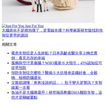
Just For You
大腦老化不是燈泡壞了，是電線先壞？科學家新研究疑找到失
智症更早的源頭
×
相關文章
罹患失智症是人生終點？日本高齡名醫分享２轉念實
例：看見共存的幸福
孤獨與空汙竟傷腦？WHO最新６大指引：45%認知症可
提早預防
預防失智症怎麼吃？醫揭５大抗發炎益腦好食，全穀
物、核桃防腦退化
父親節讀懂「爸爸沒說的話」： 肚子變大是警訊？失智
線索一次看
魚油不是大腦萬靈丹！研究揭高劑量DHA難防失智，這
些才是關鍵重點