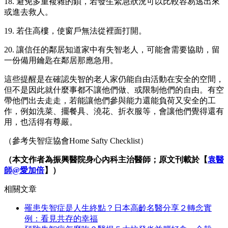
18. 避免多重複雜的鎖，若發生緊急狀況可以比較容易逃出來
或進去救人。
19. 若住高樓，使窗戶無法從裡面打開。
20. 讓信任的鄰居知道家中有失智老人，可能會需要協助，留
一份備用鑰匙在鄰居那應急用。
這些提醒是在確認失智的老人家仍能自由活動在安全的空間，
但不是因此就什麼事都不讓他們做、或限制他們的自由。有空
帶他們出去走走，若能讓他們參與能力還能負荷又安全的工
作，例如洗菜、擺餐具、澆花、折衣服等，會讓他們覺得還有
用，也活得有尊嚴。
（參考失智症協會Home Safty Checklist）
（本文作者為振興醫院身心內科主治醫師；原文刊載於【
袁醫
師@愛加倍
】）
相關文章
罹患失智症是人生終點？日本高齡名醫分享２轉念實
例：看見共存的幸福