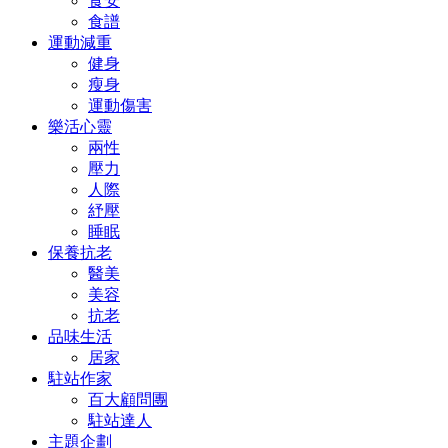
食安
食譜
運動減重
健身
瘦身
運動傷害
樂活心靈
兩性
壓力
人際
紓壓
睡眠
保養抗老
醫美
美容
抗老
品味生活
居家
駐站作家
百大顧問團
駐站達人
主題企劃