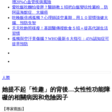
增20%心血管疾病風險
愛吃飯吃麵怕發胖？醫師教１招把白飯變抗性澱粉，防
阿茲海默症、大腸癌
吃晚飯倍感孤獨？心理師談空巢期，用１０習慣強健大
腦、預防失智
天天吃飽照樣瘦！基因醫傳授飲食５招＋提高代謝生活
習慣
孤獨與空汙竟傷腦？WHO最新６大指引：45%認知症可
提早預防
人際
她提不起「性趣」的背後…女性性功能障
礙的相關病因和危險因子
【專家觀點】