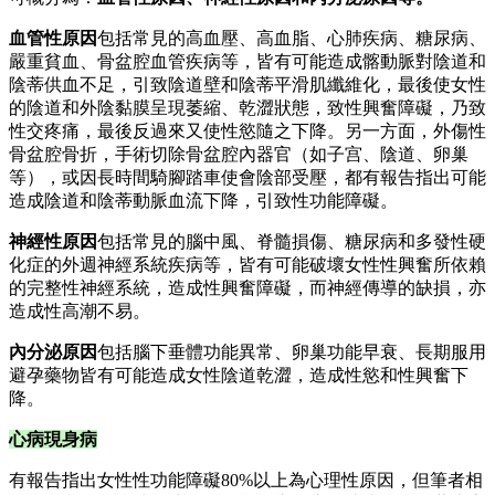
血管性原因
包括常見的高血壓、高血脂、心肺疾病、糖尿病、
嚴重貧血、骨盆腔血管疾病等，皆有可能造成髂動脈對陰道和
陰蒂供血不足，引致陰道壁和陰蒂平滑肌纖維化，最後使女性
的陰道和外陰黏膜呈現萎縮、乾澀狀態，致性興奮障礙，乃致
性交疼痛，最後反過來又使性慾隨之下降。另一方面，外傷性
骨盆腔骨折，手術切除骨盆腔內器官（如子宫、陰道、卵巢
等），或因長時間騎腳踏車使會陰部受壓，都有報告指出可能
造成陰道和陰蒂動脈血流下降，引致性功能障礙。
神經性原因
包括常見的腦中風、脊髓損傷、糖尿病和多發性硬
化症的外週神經系統疾病等，皆有可能破壞女性性興奮所依賴
的完整性神經系統，造成性興奮障礙，而神經傳導的缺損，亦
造成性高潮不易。
內分泌原因
包括腦下垂體功能異常、卵巢功能早衰、長期服用
避孕藥物皆有可能造成女性陰道乾澀，造成性慾和性興奮下
降。
心病現身病
有報告指出女性性功能障礙80%以上為心理性原因，但筆者相