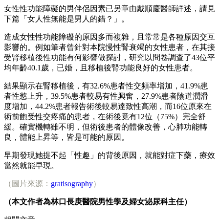
女性性功能障礙的男伴侶因素已另章由戴順慶醫師詳述，請見
下篇「女人性無能是男人的錯？」。
造成女性性功能障礙的原因多而複雜，且常常是各種原因交互
影響的。例如筆者曾針對本院慢性腎衰竭的女性患者，在其接
受腎移植後性功能有何影響做探討，研究以問卷調查了43位平
均年齡40.1歲，已婚，且移植後腎功能良好的女性患者。
結果顯示在腎移植後，有32.6%患者性交頻率增加，41.9%患
者性慾上升，39.5%患者較易有性興奮，27.9%患者陰道潤滑
度增加，44.2%患者報告術後較易達致性高潮，而16位原來在
術前飽受性交疼痛的患者，在術後竟有12位（75%）完全舒
緩。確實機轉雖不明，但術後患者的體像改善，心肺功能轉
良，體能上昇等，皆是可能的原因。
早期發現她提不起「性趣」的背後原因，就能對症下藥，療效
當然就能早現。
（圖片來源：
gratisography
）
（本文作者為林口長庚醫院男性學及婦女泌尿科主任）