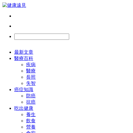
最新文章
醫療百科
疾病
醫療
長照
失智
癌症知識
防癌
抗癌
吃出健康
養生
飲食
營養