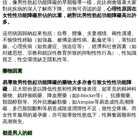
信，像男性勃起功能障礙的早期報導一樣，此比例會隨著大家
對此疾病的深入了解而下降。但無可否認的是，
心理性原因在
女性性功能障礙所佔的比重，絕對比男性勃起功能障礙高出許
多。
這些病因歸納起來包括：自尊、體像、夫妻感情、兩性溝通、
不愉快性經驗（如強姦、被傳染過性病、亂倫史等），害怕妊
娠、心理疾病（如焦慮症、強迫症等），經濟和社會因素（如
封建思想、宗教和錯誤性教育所致的抑制性性行為），性知識
貧乏，性交環境缺乏隱私性等。
藥物因素
易導致男性勃起功能障礙的藥物大多亦會引致女性性功能障
礙
，且大部份是以降低性慾和性興奮做表現，如常見的精神科
藥物、鎮靜催眠藥、降血壓藥（如β-blocker等）、抗腫瘤藥、
類固醇類等。另外抗膽鹼類藥，如Atropine等易造成性高潮障
礙，多巴胺阻斷劑等易造成陰道潤滑性不足，致性交疼痛。而
女性常服用的避孕藥，亦可能導致性慾低下，性興奮困難和性
高潮喪失。
都是男人的錯