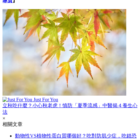
專頁
】
Just For You
立秋吃什麼？小心秋老虎！慎防「夏季流感」中醫揭４養生心
法
×
相關文章
動物性VS植物性蛋白質哪個好？吃對防肌少症，吃錯恐