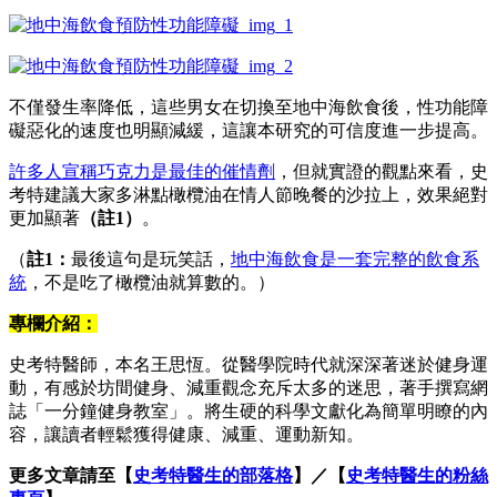
不僅發生率降低，這些男女在切換至地中海飲食後，性功能障
礙惡化的速度也明顯減緩，這讓本研究的可信度進一步提高。
許多人宣稱巧克力是最佳的催情劑
，但就實證的觀點來看，史
考特建議大家多淋點橄欖油在情人節晚餐的沙拉上，效果絕對
更加顯著
（註
1
）
。
（
註
1
：
最後這句是玩笑話，
地中海飲食是一套完整的飲食系
統
，不是吃了橄欖油就算數的。）
專欄介紹：
史考特醫師，本名王思恆。從醫學院時代就深深著迷於健身運
動，有感於坊間健身、減重觀念充斥太多的迷思，著手撰寫網
誌「一分鐘健身教室」。將生硬的科學文獻化為簡單明瞭的內
容，讓讀者輕鬆獲得健康、減重、運動新知。
更多文章請至【
史考特醫生的部落格
】／【
史考特醫生的粉絲