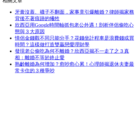
相關文章
牙膏沒蓋、襪子不翻面，家事竟引爆離婚？律師揭家務
背後不著痕跡的犧牲
欣西亞用Google時間軸抓包老公外遇！剖析伴侶偷吃心
態與３大原因
情侶金錢觀不同只能分手？花錢坐計程車是浪費錢或買
時間？這樣做打造雙贏戀愛理財學
發現老公偷吃為何不離婚？欣西亞揭不一走了之３真
相：離婚不等於終止愛
熟齡離婚為何增加？愈吵愈心累！心理師揭退休夫妻最
常卡住的３種爭吵