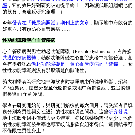
率
，它的效果好到研究被迫提早終止（因為讓低脂組繼續他們
的飲食，會違反研究倫理！）
今年
發表在「糖尿病照護」期刊上的文章
，顯示地中海飲食的
好處不只有預防心血管疾病……
性功能障礙與心血管疾病
心血管疾病與男性勃起功能障礙（Erectile dysfunction）有許多
共通的致病機轉
，勃起功能障礙在心血管患者中相當普遍，甚
至有學者認為
勃起功能障礙是一個心血管疾病的「警鐘」
。女
性性功能障礙則沒有那麼清楚的關連性。
義大利學者為研究地中海飲食對糖尿病患的健康影響，招募
215位男女，隨機分配至低脂飲食或地中海飲食組，並追蹤他
們長達8.1年的時間。
學者在研究開始前，與研究開始後的每六個月，請受試者們填
寫分別為男性與女性設計的性功能調查問卷。這篇
研究發現
，
地中海飲食組不僅減去更多體重、糖尿病藥物需求更少，他們
的性功能障礙發生率也顯著較低脂飲食組來得低，這個結果可
不僅限在男性身上！