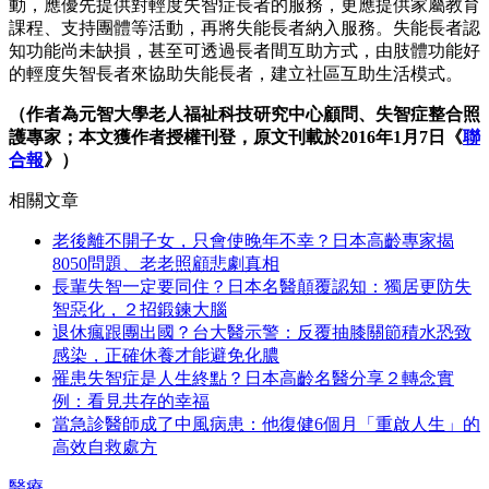
動，應優先提供對輕度失智症長者的服務，更應提供家屬教育
課程、支持團體等活動，再將失能長者納入服務。失能長者認
知功能尚未缺損，甚至可透過長者間互助方式，由肢體功能好
的輕度失智長者來協助失能長者，建立社區互助生活模式。
（作者為元智大學老人福祉科技研究中心顧問、失智症整合照
護專家；本文獲作者授權刊登，原文刊載於2016年1月7日《
聯
合報
》）
相關文章
老後離不開子女，只會使晚年不幸？日本高齡專家揭
8050問題、老老照顧悲劇真相
長輩失智一定要同住？日本名醫顛覆認知：獨居更防失
智惡化，２招鍛鍊大腦
退休瘋跟團出國？台大醫示警：反覆抽膝關節積水恐致
感染，正確休養才能避免化膿
罹患失智症是人生終點？日本高齡名醫分享２轉念實
例：看見共存的幸福
當急診醫師成了中風病患：他復健6個月「重啟人生」的
高效自救處方
醫療