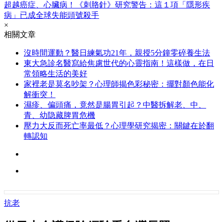
超越癌症、心臟病！《刺胳針》研究警告：這１項「隱形疾
病」已成全球失能頭號殺手
×
相關文章
沒時間運動？醫日練氣功21年，親授5分鐘零碎養生法
東大急診名醫寫給焦慮世代的心靈指南！這樣做，在日
常領略生活的美好
家裡老是莫名吵架？心理師揭色彩秘密：擺對顏色能化
解衝突！
濕疹、偏頭痛，竟然是腸胃引起？中醫拆解老、中、
青、幼隐藏脾胃危機
壓力大反而死亡率最低？心理學研究揭密：關鍵在於翻
轉認知
抗老