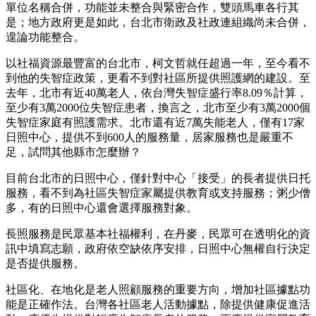
單位名稱合併，功能並未整合與緊密合作，雙頭馬車各行其
是；地方政府更是如此，台北市衛政及社政連組織尚未合併，
遑論功能整合。
以社福資源最豐富的台北市，柯文哲就任超過一年，至今看不
到他的失智症政策，更看不到對社區所提供照護網的建設。至
去年，北市有近40萬老人，依台灣失智症盛行率8.09％計算，
至少有3萬2000位失智症患者，換言之，北市至少有3萬2000個
失智症家庭有照護需求。北市還有近7萬失能老人，僅有17家
日照中心，提供不到600人的服務量，居家服務也是嚴重不
足，試問其他縣市怎麼辦？
目前台北市的日照中心，僅針對中心「接受」的長者提供日托
服務，看不到為社區失智症家屬提供教育或支持服務；粥少僧
多，有的日照中心還會選擇服務對象。
長照服務是民眾基本社福權利，在丹麥，民眾可在透明化的資
訊中填寫志願，政府依空缺依序安排，日照中心無權自行決定
是否提供服務。
社區化、在地化是老人照顧服務的重要方向，增加社區據點功
能是正確作法。台灣各社區老人活動據點，除提供健康促進活