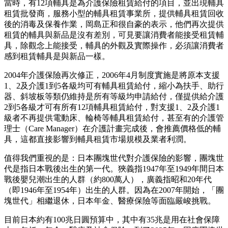
當時，有12項輔具是為介護保險租賃給付的項目，並出現輔具
租賃批發商，服務小型的輔具租賃事業所，提供輔具租賃回收
後的消毒及保養作業，岡島正和很自豪的表示，他們再次提供
租賃的輔具與新品是沒有差別，可見要讓消費者能接受租賃輔
具，除觀念上能接受，輔具的外觀及實際操作，必須讓消費者
感到租賃輔具是與新品一樣。
2004年介護保險再次修正，2006年4月制度實施是將原本支援
1、2及介護1到5各級均可有輔具租賃給付，縮小為扶手、助行
器、斜坡板等類仍維持是所有等級均申請給付，僅提供給介護
2到5各級才可有所有12項輔具租賃給付，對支援1、2及介護1
級者不再提供電動床、輪椅等輔具租賃給付，甚至有的介護管
理士（Care Manager）在介護計畫完成後，會推薦價格低的輔
具，這都直接影響到輔具租賃市場規模及業者利潤。
值得我們重視的是：日本團塊世代對介護保險的影響，團塊世
代是指日本戰後出生的第一代。狹義指1947年至1949年間日本
戰後嬰兒潮出生的人群（約800萬人），廣義指昭和20年代
（即1946年至1954年）出生的人群。因為在2007年開始，「團
塊世代」相繼退休，日本年金、醫療保險等面臨嚴峻挑戰。
目前日本約有100兆日圓預算中，其中有35兆是用在社會保障