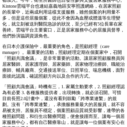
都加入。今年，衛生所醫師也自發性參與支援居家服務中心。
Kintone雲端平台也連結嘉義地區安寧照護網絡，在居家照顧
的長輩中，近兩成利用這樣支援服務，雖然個案的利用量不
多，但是這些居服個案，從此不會因為血壓或體溫等生理變
化，就立刻被送到醫院急診的狀況，至少已經有5位長輩在家
善終。雲端平台主要窗口，正是居家服務中心的居服員督導，
他們扮演協調資源角色。
在日本介護保險中，最重要的角色，是照顧經理（care
manager）。最重要的活動，照顧經理定期在個案家中，召開
「照顧共識會議」，是非常重要的活動。讓居家照顧服務員與
居家醫師、居家護理師、居家藥師、居家物理治療師、職能治
療師、輔具廠商、交通接送單位、日照單位、喘息機構，面對
面彼此認識，確認照顧方向以及合作的方式。
「照顧共識會議」時機有三，1. 家屬主動要求，2. 照顧經理認
為有必要 3. 各種服務提供者，出現轉換，就必須召開。可惜
目前長照2.0計畫中，還沒有看到鼓勵「跨專業連繫」的規
劃。沒有「跨專業連繫」，承擔服務量最大的居服員，就不容
易被支持。居服員不穩定，個案照顧品質就受影響，連帶的各
種照顧問題，和衍生出醫療問題，便會接踵而至。
讓每一個居
家服務中心，都有自己醫療靠山，就是讓每一位個案有安心在