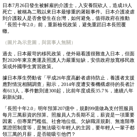
日本7月26日發生被解雇的介護士，入安養院砍人，造成19人
死亡，被稱為二戰以來日本最慘重的屠殺事件。日本介護凌虐
到介護殺人是否會發生在台灣，如何避免，值得政府在推動
「長照十年2.0」前，重新檢視政策，避免重蹈日本長照覆
轍。
（圖片為示意圖，與當事人無關）
過去，日本嚴苛的移民政策，使外籍看護很難進入日本，但面
對2020年東京奧運及照護人力嚴重短缺，安倍政府放寬移民政
策或外國學生實習政策。
據日本厚生勞動省「平成26年度高齡者虐待防止．養護者支援
應對情況相關調查」顯示，2014年度遭安養機構虐待的長者計
有613人，事件數則達300起，比前年度成長35.7％，連續八年
刷新紀錄。
「長照十年2.0」明年預算207億中，規劃99億做為支付照服員
每月三萬薪資的預算。照服員人力長期不足，薪資是一項重要
因素，但專業門檻低、社會地位低、欠缺職涯規劃、無進階專
業證照制度等，是無法吸引年輕人的主因，要年輕人一輩子都
領三萬的月薪，是否能吸引他們？