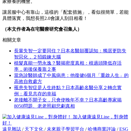
家療養的機會。
讓居服中心有靠山，這樣的「配套措施」，看似很簡單，若能
具體落實，我想長照2.0會讓人刮目相看！
（本文作者為在宅醫療研究會召集人）
相關文章
長輩失智一定要同住？日本名醫顛覆認知：獨居更防失
智惡化，２招鍛鍊大腦
植髮真能一勞永逸？醫揭密度真相：植過頭降低存活
率，術後保養靠２事
當急診醫師成了中風病患：他復健6個月「重啟人生」的
高效自救處方
罹患失智症是人生終點？日本高齡名醫分享２轉念實
例：看見共存的幸福
老後離不開子女，只會使晚年不幸？日本高齡專家揭
8050問題、老老照顧悲劇真相
加入健康遠見Line，對身體
好！
遠見雜誌
/
天下文化
/
未來親子學習平台
/
哈佛商業評論
/
ESG