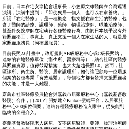
日前，日本在宅安寧協會理事長，小笠原文雄醫師在台灣巡迴
演講，演講中提到：「即使獨居一個人，也可以在家善終。」
所謂「在宅醫療」，是一種概念，指支援在家生活的醫療，包
含了醫師的診療、護理師、藥師、物理治療師、職能治療師、
甚至針灸按摩師在宅執行各種醫療行為。由於日本幾乎沒有外
籍照顧移工，事實上，真正支援一個人在家生活的人，就是居
家照顧服務員（簡稱居服員）。
目前長照2.0計畫中，政府規劃AB級服務中心或C級長照站，
連結的在地醫療單位（衛生所、醫療群等），結合社區內醫療
與照顧資源，值得鼓勵措施，也大大超越長照1.0。然而，社
區診所、衛生所、醫院、居家護理所，如何讓照顧每一位居服
個案的各種專業「有效連繫」，每個地方都有發揮支援照顧者
的功能，才是一大難題。
嘉義市社區醫療發展協會與嘉義市居家服務中心（嘉義基督教
醫院）合作，自2015年開始建立Kintone雲端平台，以居家服
務中心200多位個案，連結各種醫療服務進入家中，從失能到
臨終的全程介入。
嘉義基督教醫院老人病房、安寧病房醫師、藥師、物理治療師