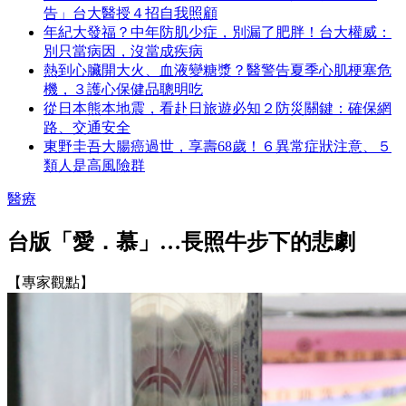
告」台大醫授４招自我照顧
年紀大發福？中年防肌少症，別漏了肥胖！台大權威：
別只當病因，沒當成疾病
熱到心臟開大火、血液變糖漿？醫警告夏季心肌梗塞危
機，３護心保健品聰明吃
從日本熊本地震，看赴日旅遊必知２防災關鍵：確保網
路、交通安全
東野圭吾大腸癌過世，享壽68歲！６異常症狀注意、５
類人是高風險群
醫療
台版「愛．慕」…長照牛步下的悲劇
【專家觀點】