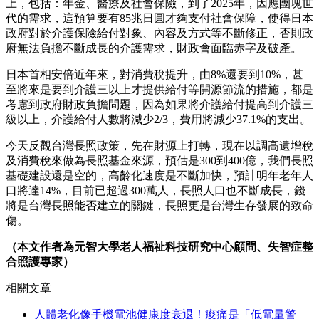
上，包括：年金、醫療及社會保險，到了2025年，因應團塊世
代的需求，這預算要有85兆日圓才夠支付社會保障，使得日本
政府對於介護保險給付對象、內容及方式等不斷修正，否則政
府無法負擔不斷成長的介護需求，財政會面臨赤字及破產。
日本首相安倍近年來，對消費稅提升，由8%還要到10%，甚
至將來是要到介護三以上才提供給付等開源節流的措施，都是
考慮到政府財政負擔問題，因為如果將介護給付提高到介護三
級以上，介護給付人數將減少2/3，費用將減少37.1%的支出。
今天反觀台灣長照政策，先在財源上打轉，現在以調高遺增稅
及消費稅來做為長照基金來源，預估是300到400億，我們長照
基礎建設還是空的，高齡化速度是不斷加快，預計明年老年人
口將達14%，目前已超過300萬人，長照人口也不斷成長，錢
將是台灣長照能否建立的關鍵，長照更是台灣生存發展的致命
傷。
（本文作者為元智大學老人福祉科技研究中心顧問、失智症整
合照護專家）
相關文章
人體老化像手機電池健康度衰退！痠痛是「低電量警