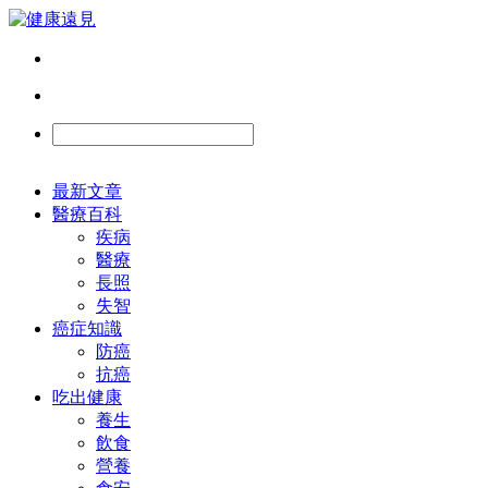
最新文章
醫療百科
疾病
醫療
長照
失智
癌症知識
防癌
抗癌
吃出健康
養生
飲食
營養