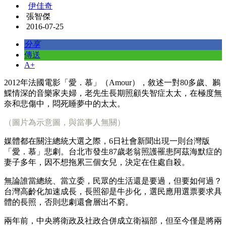
伊佳奇
張智傑
2016-07-25
分享
傳送
A+
2012年法國電影「愛．慕」（Amour），敘述一對80多歲、鶼
鰈情深的音樂家夫婦，老先生長期照顧失智症太太，在極度無
奈和悲傷中，悶死睡夢中的太太。
（圖片為示意圖，與當事人無關）
媒體都在關注總統大選之際，6日社會新聞出現一則台灣版
「愛．慕」悲劇。台北市發生87歲老翁照護罹患阿茲海默症的
妻子多年，因不想拖累三個女兒，決定在住處自殺。
無論誰當總統、當立委，民眾的生活還是要過，但要如何過？
台灣高齡化加速成長，長照卻是牛步化，選民應用選票要求具
體的長照，否則悲劇還會層出不窮。
兩年前，中央將衛政及社政合併成立衛福部，但至今僅是將兩