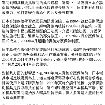
造商到輔具租賃批發商的成長過程，這當中，除說明日本介護
保險的變革，也說明高齡化快速成長壓力下，日本政府面對財
政壓力，如何改變介護給付內容及介護措施。
日本介護保險學習德國長期照護保險，在1996年啟動長期照護
社會保險制度之建立。經朝野協商後於1996年11月在第139回
臨時國會中提出照護相關的三法案（介護2保險法案、介護保
險法施行法案、醫療法的部分修正）。1997年12月介護保險法
正式成立，2000年4月起開始實施介護保險制度。
日本為使介護保險制度能順利且永續施實，每6年會作制度的
修正，每3年會對保費和給付作重新審議。介護保險制度已於
2005年及2011年進行兩度修正3，修正案的施行也分別於2006
年4月及2012年4月正式開始。
對輔具方面的影響是：在2000年尚未實施介護保險前，日本輔
具市場是以購買為主，過去都道府縣及市町村對長照需求者在
輔具使用上是採購買給付，2000年實施介護保險後，介護保險
對輔具是採取租賃的補助，這立即影響整個日本輔具市場，有
的輔具製造商開始投入輔具租賃行業，但大多還是大型商社投
入這新興市場。