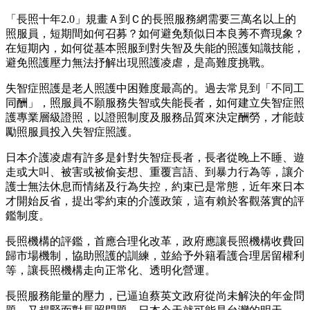
「長照十年2.0」規畫Ａ到Ｃ的長照服務網需要三萬名以上的
照服員，短期間如何召募？如何避免類似日本良莠不齊現象？
在短期內，如何從基本照服到對失智及失能的照護知識技能，
避免照護壓力無法抒解出現照護凌虐，是高難度挑戰。
失智症照護是老人照護中困難度最高的。過去常見到「不同工
同酬」，照服員不願服務失智或失能長者，如何建立失智症照
護專業層級證照，以證照制度及服務品質來決定酬勞，才能鼓
勵照服員投入失智症照護。
日本介護凌虐有許多是針對失智症長者，長者從晚上不睡、遊
走或大叫、被害或被偷妄想、重覆言語、到暴力行為等，讓介
護士無法休息而情緒及行為失控，約束已是常態，近年來日本
才開始反省，提出零約束的介護政策，這有賴於客觀落實的評
鑑制度。
長照機構的評鑑，首應合理化改革，政府應讓長照機構收費回
歸市場機制，協助照護的訓練，並給予外籍看護合理居留權利
等，讓長照機構走向正常化、透明化營運。
長照服務能量的壓力，已逼迫蔡英文政府從尚未解決的年金問