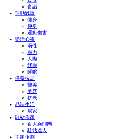
食安
食譜
運動減重
健身
瘦身
運動傷害
樂活心靈
兩性
壓力
人際
紓壓
睡眠
保養抗老
醫美
美容
抗老
品味生活
居家
駐站作家
百大顧問團
駐站達人
主題企劃