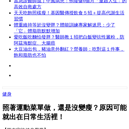
當急診醫師成了中風病患：他復健6個月「重啟人生」的
高效自救處方
天天吃飽照樣瘦！基因醫傳授飲食５招＋提高代謝生活
習慣
體重維持等於沒變胖？體能訓練專家解迷思：少了
「它」體脂肪默默增加
愛吃飯吃麵怕發胖？醫師教１招把白飯變抗性澱粉，防
阿茲海默症、大腸癌
大豆油出包，豬油意外翻紅？營養師：吃對這１件事，
飽和脂肪也不怕
健身
照著運動菜單做，還是沒變瘦？原因可能
就出在日常生活裡！