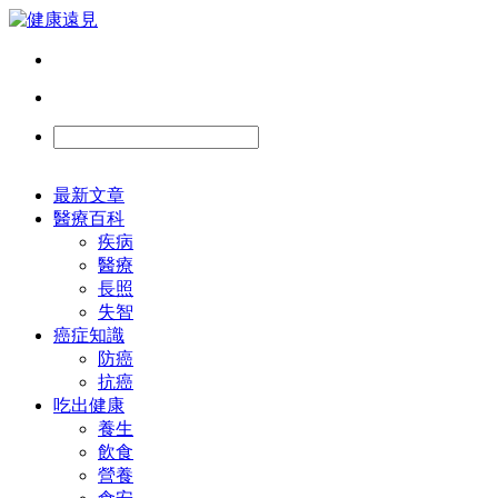
最新文章
醫療百科
疾病
醫療
長照
失智
癌症知識
防癌
抗癌
吃出健康
養生
飲食
營養