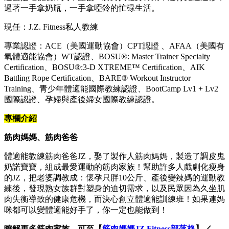
過著一手拿奶瓶，一手拿啞鈴的忙碌生活。
現任：J.Z. Fitness私人教練
專業認證：ACE（美國運動協會）CPT認證 、AFAA（美國有
氧體適能協會）WT認證、BOSU®: Master Trainer Specialty
Certification、BOSU®:3-D XTREME™ Certification、AIK
Battling Rope Certification、BARE® Workout Instructor
Training、青少年體適能國際教練認證、BootCamp Lv1 + Lv2
國際認證、孕婦與產後婦女國際教練認證。
專欄介紹
筋肉媽媽、筋肉爸爸
體適能教練筋肉爸爸JZ，娶了製作人筋肉媽媽，製造了調皮鬼
奶諾寶寶，組成最愛運動的筋肉家族！幫助許多人戲劇化瘦身
的JZ，把老婆調教成：懷孕只胖10公斤、產後變辣媽的運動教
練後，發現熟女族群對塑身的迫切需求，以及民眾因為久坐肌
肉失衡導致的健康危機，而決心創立體適能訓練班！如果連媽
咪都可以變體適能好手了，你一定也能做到！
瞭解更多筋肉家族，可至【
筋肉媽媽JZ Fitness部落格
】／