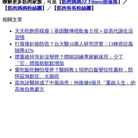
瞭解更多筋肉家族，可至【
筋肉媽媽JZ Fitness部落格
】／
【
筋肉媽媽粉絲團
】​
／
【
筋肉爸爸粉絲團
】​
相關文章
天天吃飽照樣瘦！基因醫傳授飲食５招＋提高代謝生活
習慣
打瘦瘦針能防癌？台大醫16萬人研究證實：13種癌症風
險降41%
體重維持等於沒變胖？體能訓練專家解迷思：少了
「它」體脂肪默默增加
愛吃飯吃麵怕發胖？醫師教１招把白飯變抗性澱粉，防
阿茲海默症、大腸癌
當急診醫師成了中風病患：他復健6個月「重啟人生」的
高效自救處方