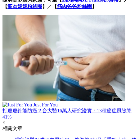
【
筋肉媽媽粉絲團
】​
／
【
筋肉爸爸粉絲團
】​
Just For You
打瘦瘦針能防癌？台大醫16萬人研究證實：13種癌症風險降
41%
×
相關文章