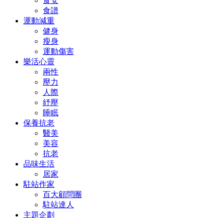
食安
食譜
運動減重
健身
瘦身
運動傷害
樂活心靈
兩性
壓力
人際
紓壓
睡眠
保養抗老
醫美
美容
抗老
品味生活
居家
駐站作家
百大顧問團
駐站達人
主題企劃