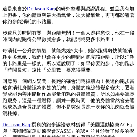
這是來自於
Dr. Jason Karp
的研究整理與認證課程。並且我有加
上但書，你的體重與最大攝氧量，次大攝氧量，再再都影響著
你跑步能消耗的卡路里。
步速只與時間有關，與距離無關！一個人跑得愈快，他在一段
時間內能跑得公里數就愈多，就能消耗更多卡路里！
每消耗一公升的氧氣，就能燃燒5大卡，雖然跑得愈快就能消
耗更多氧氣，我們也會在更少的時間內跑完該距離，所以消耗
的卡路里是一樣的。所以這說明了：如果你要跑步，你的跑步
「時間長短」遠比「公里數」要來得重要。
回應另一個網友疑問：長跑的確會消耗掉肌肉！長遠的跑步當
然會消耗身體認為多餘的肌肉，身體的粒線體變多變大，逐漸
變成能夠善用脂肪作為能量消耗的身體體質，所以如果要靠長
跑瘦身，這是一種選擇，訓練一段時間，他的身體當然會去適
應成為適合長跑的體質。但不是突然長跑一次你的肌肉就會被
消耗掉。
Dr. Jason Karp
撰寫的跑步認證教材獲得「美國運動協會ACE」
與「美國國家運動醫學會NASM」的認可並且頒發了極多的學