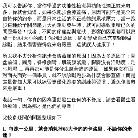
我可以告訴你，當你學過的功能性檢測與功能性矯正愈來愈
多，你就會知道，如果你跑步會膝蓋痛，原因可能不是完全來
自於你的跑步，而是日常生活的不正確體態累積壓力，當一跑
步這種給予關節壓力大的運動發生時，就可能導致累積已久的
問題爆發！或者，不同的疼痛點與症狀，影響的因素都可以寫
成一份A4大小的紙！你列出原因，網友變成自己充當醫師做
診斷，結果傷害變得愈來愈嚴重，這就誤人健康了！
所以我不去分析你跑步會膝蓋痛的原因！因為太多原因了：骨
盆前傾，圓肩，脊椎側彎，肌筋膜緊繃，腳踝沒有活動度，足
弓坍塌......再再都可能是你發生膝蓋痛的原因！如果你沒有面
對面去面對一個學員，就不該診斷跑步為什麼會膝蓋痛！而是
盡量告知大眾可以練習更優化跑姿的訓練與習慣，避免傷害愈
來愈嚴重！
老話一句，你真的因為運動發生任何的不舒服，請去看醫生看
治療師，因為那才是他們的專業！
比較多疑問的問題整理如下：
1. 每跑一公里，就會消耗掉68大卡的的卡路里，不論你的步
速？