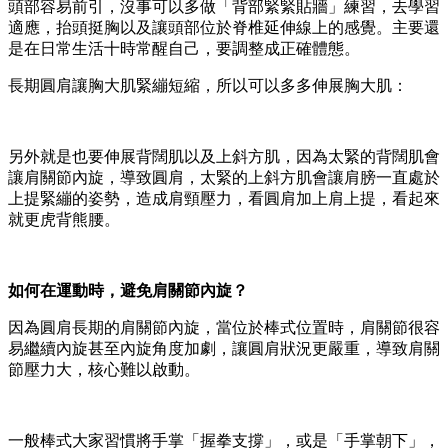
頭部容易前引，沒事可以多做「背部緊緊貼牆」練習，去學習
適應，抬頭挺胸以及讓頭部位於脊椎延伸線上的感覺。主要還
是在日常生活十時常醒自己，要調整成正確體態。
長期圓肩讓胸大肌緊繃短縮，所以可以多多伸展胸大肌：
另外就是也要伸展背闊肌以及上斜方肌，因為太緊的背闊肌會
讓肩關節內旋，導致圓肩，太緊的上斜方肌會讓肩膀一直處於
上提緊繃的姿勢，造成肩頸壓力，看圓肩加上肩上提，看起來
就更虎背熊腰。
如何在運動時，避免肩關節內旋？
因為圓肩長期的肩關節內旋，當位於棒式位置時，肩關節很容
易繼續內旋甚至內旋角度加劇，讓圓肩狀況更嚴重，導致肩關
節壓力大，核心難以啟動。
一般棒式大家習慣將手掌「握拳支撐」，或是「手掌朝下」，