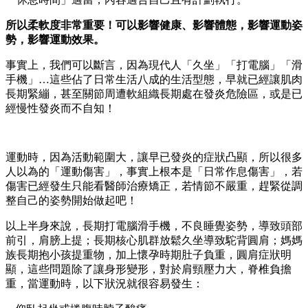
所以柔軟度非常重要！可以影響健康、影響體態，影響運動姿
勢，影響運動效果。
事實上，我們可以斷言，因為現代人「久坐」「打電腦」「滑
手機」…這些佔了日常生活八成的生活型態，早就已經讓肌肉
長期緊繃，甚至關節周遭軟組織長期處在發炎危險區，或是已
經慢性發炎而不自知！
運動時，因為活動範圍大，讓早已發炎的症狀凸顯，所以很多
人以為的「運動傷害」，事實上根本是「日常作息傷害」，若
傷害已經發生只能看醫師治療矯正，若情節不嚴重，趕緊從調
整自己的姿勢開始做起吧！
以上半身來說，長期打電腦滑手機，不良睡覺姿勢，導致頭部
前引，肩膀上提；長期核心肌群放鬆久坐導致駝背圓肩；媽媽
族長期抱小孩提重物，加上懷孕時期肚子負重，圓肩症狀明
顯，這些問題除了讓身形變形，對於肩頸壓力大，脊椎負擔
重，當運動時，以下狀況就很容易發生：