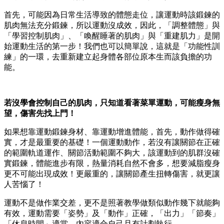
首先，可能因為日常生活導致的體態走位，讓運動時該鍛鍊的
肌肉無法充分鍛鍊，所以運動沒成效，因此，「調整體態」與
「學習控制肌肉」、「喚醒睡著的肌肉」與「重建肌力」是開
始運動生活的第一步！我們也可以簡單說，這就是「功能性訓
練」的一環，去重新建立起身體各部位原本生而該負擔的功
能。
若沒學會控制自己的肌肉，只知道看著菜單運動，可能瘦身無
望，傷害先找上門！
如果想靠運動鍛鍊身材、靠運動增進體能，首先，動作做得確
實，才是最重要的基礎！一個運動動作，若沒有讓關節在正確
的範圍軌道運作、關節活動範圍不夠大，該運動到的肌群沒確
實鍛鍊，體能進步有限，熱量消耗自然不會多，想要減脂瘦身
更不可能出現成效！更嚴重的，讓關節產生扭轉傷害，就更讓
人苦惱了！
運動不是做作業交差，更不是照著教學做類似動作幾下就能夠
有效，運動需要「姿勢」及「動作」正確，「出力」「節奏」
「休息時間」適當，內容適合自己且有計劃執行。