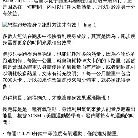
BootCamp……這些以徒手體重為基礎的運動愈來愈風行，正
是因為在「短時間」內可以消耗大量熱量，所以對於瘦身十分
有效益。
多數人無法在跑步中很快看到瘦身成效，其實是因為，跑步瘦
身需要更多的時間來累積出效果！
跑步只要跑得夠長夠遠，也能消耗許多的熱量，因為不論你的
跑速如何，每跑一公里，就會消耗掉68大卡的的卡路里（當然
還是會因為體重與身體使用的氧氣量而有差距，或者間歇跑可
以消耗較多熱量，文末有補充說明）！每一公斤體重中包含
7000大卡，所以如果你想靠跑步來減少體重，就必須跑得更
多！
跑得夠長，跑得夠久，才能讓瘦身效果逐漸顯現！
長跑算是是一種有氧運動，身體利用氧氣來參與能量反應產出
能量。根據ACSM（美國運動醫學會）發佈關於有氧運動的時
間：
• 每週150-250分鐘中等強度有氧運動，僅能維持體重。