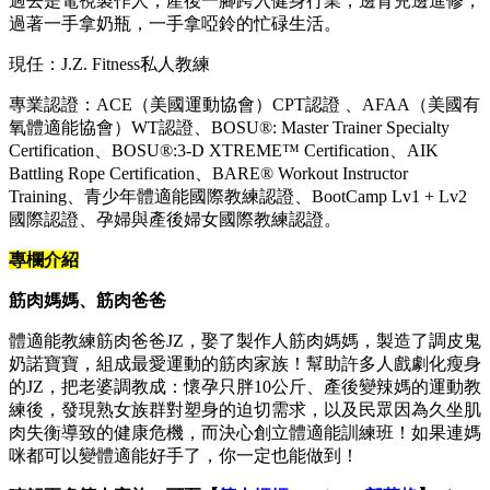
過去是電視製作人，產後一腳跨入健身行業，邊育兒邊進修，
過著一手拿奶瓶，一手拿啞鈴的忙碌生活。
現任：J.Z. Fitness私人教練
專業認證：ACE（美國運動協會）CPT認證 、AFAA（美國有
氧體適能協會）WT認證、BOSU®: Master Trainer Specialty
Certification、BOSU®:3-D XTREME™ Certification、AIK
Battling Rope Certification、BARE® Workout Instructor
Training、青少年體適能國際教練認證、BootCamp Lv1 + Lv2
國際認證、孕婦與產後婦女國際教練認證。
專欄介紹
筋肉媽媽、筋肉爸爸
體適能教練筋肉爸爸JZ，娶了製作人筋肉媽媽，製造了調皮鬼
奶諾寶寶，組成最愛運動的筋肉家族！幫助許多人戲劇化瘦身
的JZ，把老婆調教成：懷孕只胖10公斤、產後變辣媽的運動教
練後，發現熟女族群對塑身的迫切需求，以及民眾因為久坐肌
肉失衡導致的健康危機，而決心創立體適能訓練班！如果連媽
咪都可以變體適能好手了，你一定也能做到！