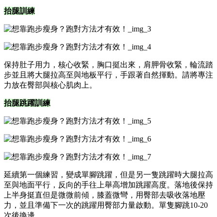
抬腿訓練
保持肚子用力，核心收緊，胸口挺出來，肩胛骨收緊，輪流踏
步並且將大腿拉高至與地板平行，手跟著自然揮動。請將專注
力放在臀部與核心肌肉上。
抬腿跳躍訓練
延續第一個練習，變成單腳跳躍，但是另一隻跳躍時大腿拉高
至與地面平行，反向的手往上舉高增加跳躍高度。落地後保持
上半身挺直但是微微前傾，膝蓋微彎，用臀部去吸收落地壓
力，並且準備下一次的跳躍用臀部力量啟動。單隻腳跳10-20
次後換邊。