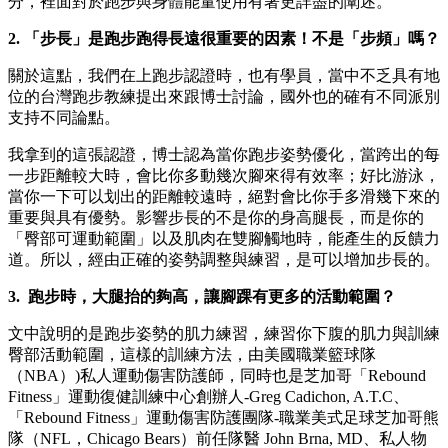
分，裡面對於跑步與身體能量使用有著更詳盡的闡述。
2. 「步長」是跑步跑得長遠很重要的因素！不是「步頻」嗎？
關於這點，我們在上跑步認證時，也有學員，當中不乏具有地
位的台灣跑步教練提出來跟博士討論，國外也的確有不同派別
支持不同論點。
我拿到的這張認證，博士認為當你跑步姿勢優化，當跨出的每
一步距離較大時，會比你多動幾次腳來得有效率；好比游泳，
當你一下可以划出的距離較遠時，絕對會比你手多滑幾下來的
重要與具有優勢。影響步長的不是你的身高腿長，而是你的
「臀部可運動範圍」以及肌肉在雙腳觸地時，能產生的反饋力
道。所以，經由正確的姿勢調整與練習，是可以增加步長的。
3. 跑步時，大腿抬的夠高，讓腳踝有更多的活動範圍？
文中說明的是跑步姿勢的肌力練習，練習你下腹的肌力與訓練
臀部活動範圍，這樣的訓練方法，由美國職業籃球隊
（NBA）)私人運動傷害防護師，同時也是芝加哥「Rebound
Fitness」運動復健訓練中心創辦人-Greg Cadichon, A.T.C、
「Rebound Fitness」運動傷害防護團隊-職業美式足球芝加哥熊
隊（NFL，Chicago Bears）前任隊醫 John Brna, MD、私人物