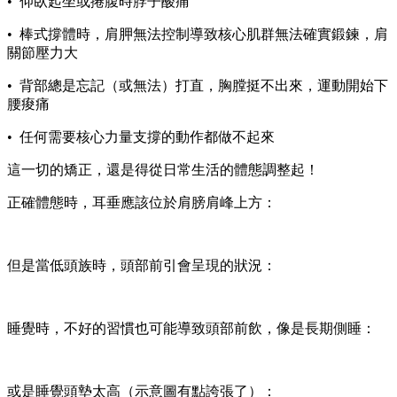
• 仰臥起坐或捲腹時脖子酸痛
• 棒式撐體時，肩胛無法控制導致核心肌群無法確實鍛鍊，肩
關節壓力大
• 背部總是忘記（或無法）打直，胸膛挺不出來，運動開始下
腰痠痛
• 任何需要核心力量支撐的動作都做不起來
這一切的矯正，還是得從日常生活的體態調整起！
正確體態時，耳垂應該位於肩膀肩峰上方：
但是當低頭族時，頭部前引會呈現的狀況：
睡覺時，不好的習慣也可能導致頭部前飲，像是長期側睡：
或是睡覺頭墊太高（示意圖有點誇張了）：