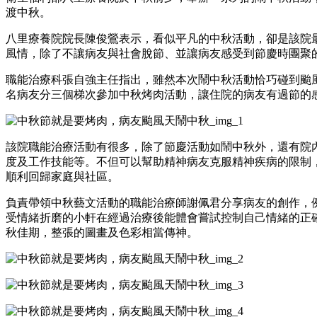
渡中秋。
八里療養院院長陳俊鶯表示，看似平凡的中秋活動，卻是該院
風情，除了不讓病友與社會脫節、並讓病友感受到節慶時團聚
職能治療科張自強主任指出，雖然本次鬧中秋活動恰巧碰到颱風
名病友分三個梯次參加中秋烤肉活動，讓住院的病友有過節的
該院職能治療活動有很多，除了節慶活動如鬧中秋外，還有院
度及工作技能等。不但可以幫助精神病友克服精神疾病的限制
順利回歸家庭與社區。
負責帶領中秋藝文活動的職能治療師謝佩君分享病友的創作，例
受情緒折磨的小軒在經過治療後能體會嘗試控制自己情緒的正
秋佳期，整張的圖畫及色彩相當傳神。