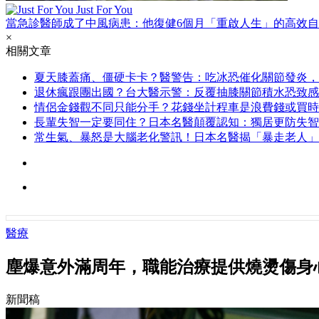
Just For You
當急診醫師成了中風病患：他復健6個月「重啟人生」的高效
×
相關文章
夏天膝蓋痛、僵硬卡卡？醫警告：吃冰恐催化關節發炎，
退休瘋跟團出國？台大醫示警：反覆抽膝關節積水恐致感
情侶金錢觀不同只能分手？花錢坐計程車是浪費錢或買時
長輩失智一定要同住？日本名醫顛覆認知：獨居更防失智
常生氣、暴怒是大腦老化警訊！日本名醫揭「暴走老人」
醫療
塵爆意外滿周年，職能治療提供燒燙傷身
新聞稿