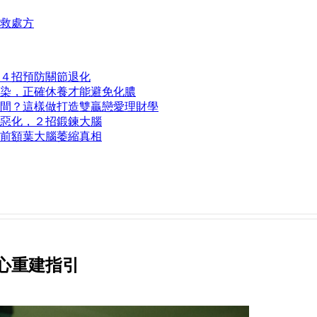
自救處方
４招預防關節退化
染，正確休養才能避免化膿
間？這樣做打造雙贏戀愛理財學
惡化，２招鍛鍊大腦
前額葉大腦萎縮真相
心重建指引