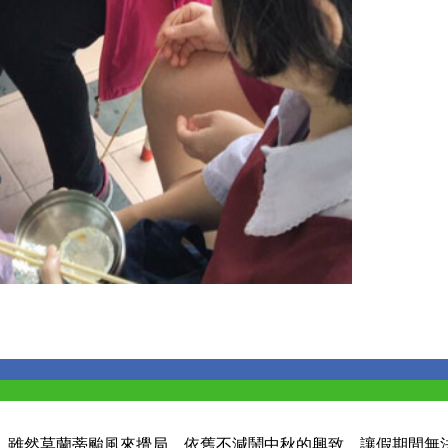
，雖然莫蘭蒂颱風來攪局，依舊不減鬧中秋的興致，讓假期間無