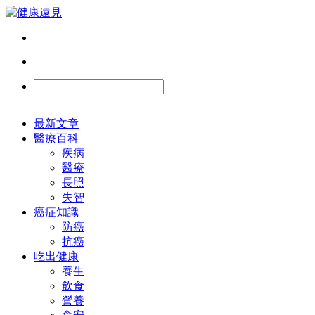
最新文章
醫療百科
疾病
醫療
長照
失智
癌症知識
防癌
抗癌
吃出健康
養生
飲食
營養