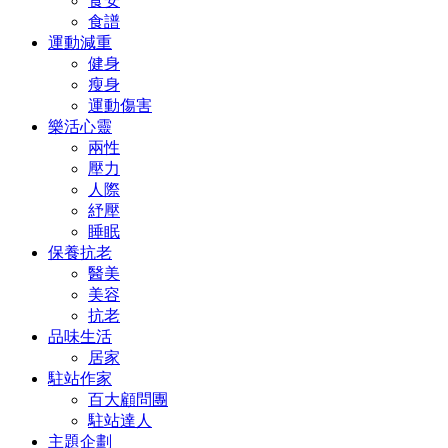
食安
食譜
運動減重
健身
瘦身
運動傷害
樂活心靈
兩性
壓力
人際
紓壓
睡眠
保養抗老
醫美
美容
抗老
品味生活
居家
駐站作家
百大顧問團
駐站達人
主題企劃