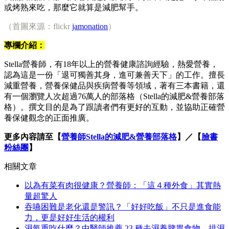
或烤熟來吃，那麼它就算是減肥幫手。
（首圖來源：flickr
jamonation
）
專欄介紹：
Stella營養師，有18年以上的營養健康諮詢經驗，熱愛營養，
認為這是一份「退可獨善其身，進可兼善天下」的工作。擅長
減重營養，營養保健品與疾病營養等領域，著有三本書籍，還
有一個瀏覽人次超過76萬人的部落格（Stella的減肥&營養部落
格）。撰文目的是為了跟讀者們有更好的互動，並協助正確營
養保健觀念的正面推廣。
更多內容請至【
營養師Stella的減肥&營養部落格
】／【
臉書
粉絲團
】
相關文章
以為有菜有肉很健康？營養師：「這４種外食」其實熱
量超驚人
吞嚥困難是老化還是警訊？「好好吃飯」不只是進食能
力，更是好好生活的權利
濕氣重吃什麼？中醫師推薦 23 種去濕養脾胃食物，排濕