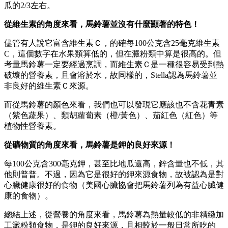
瓜的2/3左右。
從維生素的角度來看，馬鈴薯並沒有什麼顯著的特色！
儘管有人說它富含維生素Ｃ，的確每100公克含25毫克維生素
C，這個數字在水果類算低的，但在澱粉類中算是很高的。但
考量馬鈴薯一定要經過烹調，而維生素Ｃ是一種很容易受到熱
破壞的營養素，且會溶於水，故同樣的，Stella認為馬鈴薯並
非良好的維生素Ｃ來源。
而從馬鈴薯的顏色來看，我們也可以發現它應該也不含花青素
（紫色蔬果）、類胡蘿蔔素（橙/黃色）、茄紅色（紅色）等
植物性營養素。
從礦物質的角度來看，馬鈴薯是鉀的良好來源！
每100公克含300毫克鉀，甚至比地瓜還高，鋅含量也不低，其
他則普普。不過，因為它是很好的鉀來源食物，故被認為是對
心臟健康很好的食物（美國心臟協會把馬鈴薯列為有益心臟健
康的食物）。
總結上述，從營養的角度來看，馬鈴薯為熱量較低的非精緻加
工澱粉類食物，是鉀的良好來源，且相較於一般日常所吃的