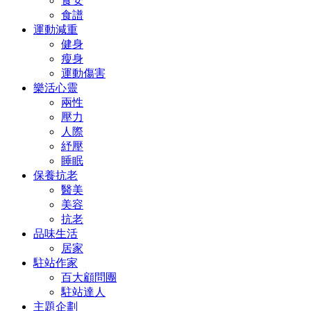
食安
食譜
運動減重
健身
瘦身
運動傷害
樂活心靈
兩性
壓力
人際
紓壓
睡眠
保養抗老
醫美
美容
抗老
品味生活
居家
駐站作家
百大顧問團
駐站達人
主題企劃