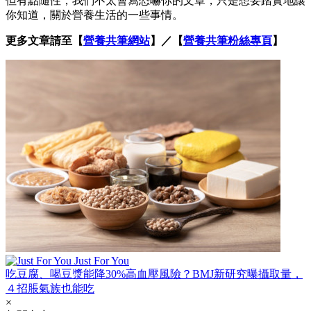
但有點隨性，我們不太會寫恐嚇你的文章，只是想要踏實地讓
你知道，關於營養生活的一些事情。
更多文章請至【
營養共筆網站
】／【
營養共筆粉絲專頁
】
Just For You
吃豆腐、喝豆漿能降30%高血壓風險？BMJ新研究曝攝取量，
４招脹氣族也能吃
×