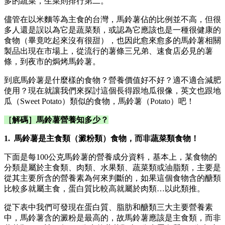
多的蔬菜，生菜則排行第二。
儘管在以米麵等為主食的台灣，馬鈴薯佔的比例並不高，但很
多人還是誤以為它是蔬菜類，或認為它應該也是一種很健康的
食物（畢竟吃起來沒有很甜），也因此愈來愈多的馬鈴薯相關
製品出現在市場上，從流行的薯條三兄弟、速食店必見的薯
條，到夜市的焗烤馬鈴薯。
到底馬鈴薯是什麼樣的食物？營養價值好不好？適不適合減肥
使用？現在就讓我們來探討這個長得跟地瓜很像，英文也跟地
瓜（Sweet Potato）類似的食物，馬鈴薯（Potato）吧！
［解碼］​馬鈴薯營養知多少？
1. 馬鈴薯是主食類（澱粉類）食物，而非蔬菜類食物！
下面是每100公克馬鈴薯的營養成分資料，基本上，某食物的
分類是屬於主食類、肉類、水果類、蔬菜類或油脂類，主要是
從其主要所含的營養素為何來判斷的，如果這個食物含的醣類
比較多就屬主食，蛋白質比較高就屬於肉類…以此類推。
從下表中我們可發現在蛋白質、脂肪和醣類三大主要營養素
中，馬鈴薯含的澱粉是最高的，故馬鈴薯應該是主食類，而非