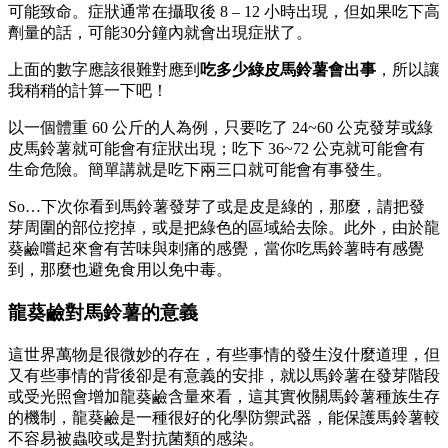
可能致命。症狀通常在攝取後 8 – 12 小時出現，但如果吃下高
劑量的話，可能30分鐘內就會出現症狀了。
上面的數字應該很難對應到
吃多少綠皮馬鈴薯會出事
，所以讓
我稍稍的計算一下吧！
以一個體重 60 公斤的人為例，只要吃了 24~60 公克發芽或綠
皮馬鈴薯就可能會有症狀出現；吃下 36~72 公克就可能會有
生命危險。簡單講就是吃下兩三口就可能會有事發生。
So…下次你看到馬鈴薯發芽了或是皮是綠的，那麼，請把發
芽周圍的部位挖掉，或是把綠色的區域給去除。此外，由於龍
葵鹼嚐起來會有苦味與刺痛的感覺，當你吃馬鈴薯時有感覺
到，那麼也避免食用以免中毒。
龍葵鹼對馬鈴薯的意義
這世界萬物是很微妙的存在，有些事情的發生沒什麼道理，但
又有些事情的背後卻是有意義的安排，就以馬鈴薯在發芽階段
或受光照會增加龍葵鹼含量來看，這其實攸關馬鈴薯種族生存
的機制，龍葵鹼是一種很好的化學防禦武器，能保護馬鈴薯較
不容易被蟲咬或是對抗菌類的感染。