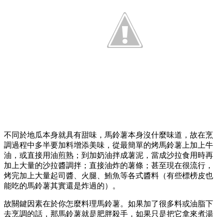
不同於地瓜本身就具有甜味，馬鈴薯本身沒什麼味道，故在烹
調過程中多半要加料增添美味，從最簡單的烤馬鈴薯上加上牛
油，或直接用油煎熟；到加奶油拌成薯泥，當成沙拉食用時再
加上大量的沙拉醬調拌；直接油炸的薯條；甚至現在很流行，
烤完加上大量起司醬、火腿、鮪魚等各式醬料（有些標榜皮也
能吃的馬鈴薯其實還是炸過的）。
故關鍵因素在於你怎麼料理馬鈴薯。如果加了很多料或油脂下
去烹調的話，那馬鈴薯就是肥胖殺手，如果只是把它拿來煮湯