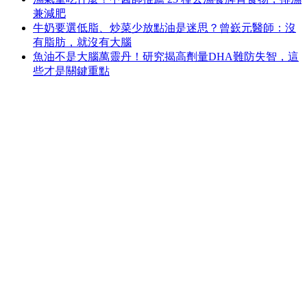
兼減肥
牛奶要選低脂、炒菜少放點油是迷思？曾嶔元醫師：沒
有脂肪，就沒有大腦
魚油不是大腦萬靈丹！研究揭高劑量DHA難防失智，這
些才是關鍵重點