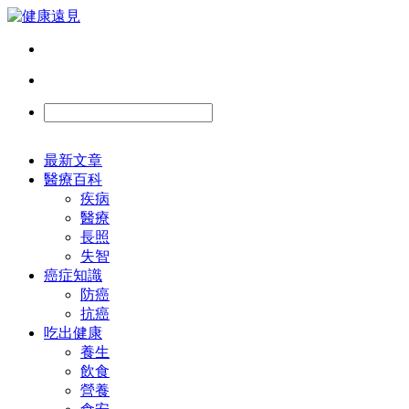
最新文章
醫療百科
疾病
醫療
長照
失智
癌症知識
防癌
抗癌
吃出健康
養生
飲食
營養