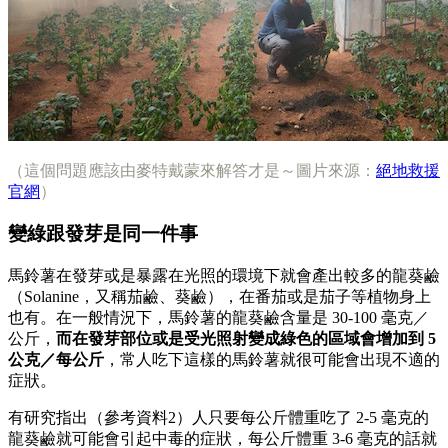
（這個問題應該由麥特戴蒙來解答才是～圖片來源：
絕地救援
官網
）
變綠跟發芽是同一件事
馬鈴薯在發芽或是暴露在光照的環境下就會產出較多的龍葵鹼
（Solanine，又稱茄鹼、葵鹼），在番茄或是茄子等植物身上
也有。在一般情況下，馬鈴薯的龍葵鹼含量是 30-100 毫克／
公斤，
而在發芽部位或是受光照射變成綠色的區域會增加到 5
公克／每公斤
，常人吃下這樣的馬鈴薯就很可能會出現不適的
症狀。
有研究指出（參考資料2）人只要每公斤體重吃了 2-5 毫克的
龍葵鹼就可能會引起中毒的症狀，每公斤體重 3-6 毫克的話就