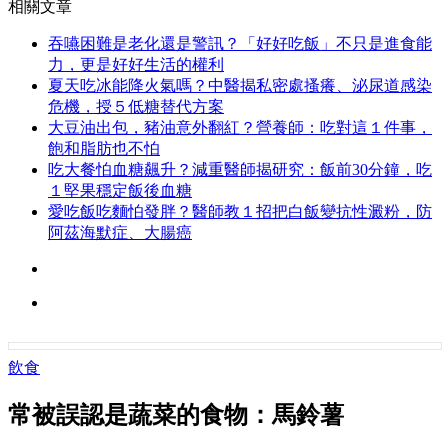
相關文章
吞嚥困難是老化還是警訊？「好好吃飯」不只是進食能
力，更是好好生活的權利
夏天吃冰能降火氣嗎？中醫揭私密處搔癢、泌尿道感染
危機，授５低糖替代方案
大豆油出包，豬油意外翻紅？營養師：吃對這１件事，
飽和脂肪也不怕
吃大餐怕血糖飆升？減重醫師揭研究：飯前30分鐘，吃
１堅果穩定飯後血糖
愛吃飯吃麵怕發胖？醫師教１招把白飯變抗性澱粉，防
阿茲海默症、大腸癌
飲食
常被誤認是蔬菜的食物：馬鈴薯