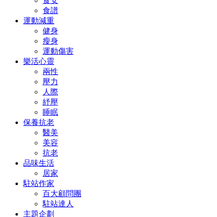
食安
食譜
運動減重
健身
瘦身
運動傷害
樂活心靈
兩性
壓力
人際
紓壓
睡眠
保養抗老
醫美
美容
抗老
品味生活
居家
駐站作家
百大顧問團
駐站達人
主題企劃