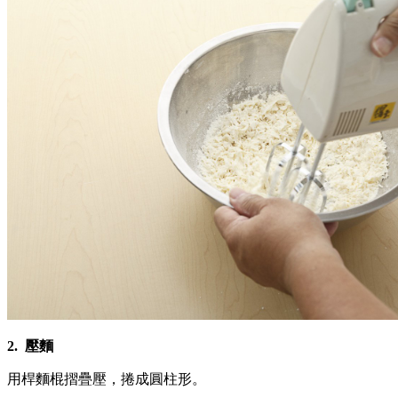
2. 壓麵
用桿麵棍摺疊壓，捲成圓柱形。