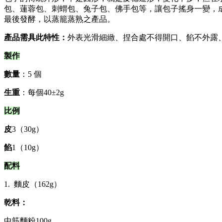
包、蓮蓉包、刺蝟包、兔子包、佛手包等，讓包子搖身一變，
最後發酵，以蒸籠蒸熟之產品。
產品需具此特性：
外表光滑細緻、捏合處不得開口、餡不外露
製作
數量
：5 個
生重
：每個40±2g
比例
皮
3（30g）
餡
1（10g）
配料
1. 麵皮（162g）
乾料：
中筋麵粉100g