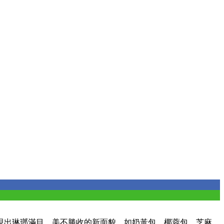
現出琳瑯滿目、美不勝收的新面貌，如奶黃包、椰蓉包、芝麻