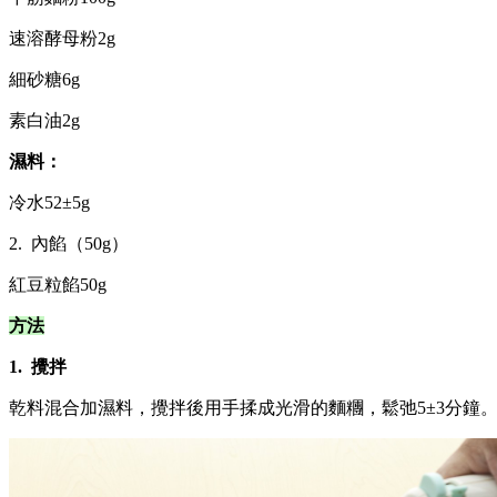
速溶酵母粉2g
細砂糖6g
素白油2g
濕料：
冷水52±5g
2. 內餡（50g）
紅豆粒餡50g
方法
1. 攪拌
乾料混合加濕料，攪拌後用手揉成光滑的麵糰，鬆弛5±3分鐘