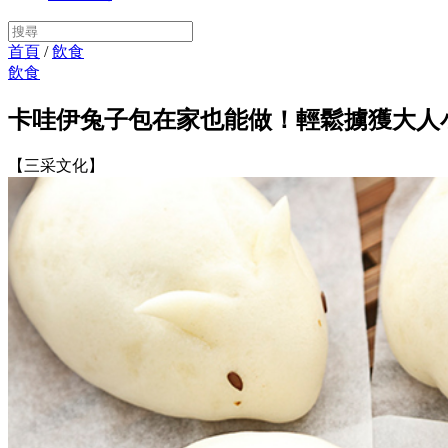
首頁
/
飲食
飲食
卡哇伊兔子包在家也能做！輕鬆擄獲大人
【三采文化】