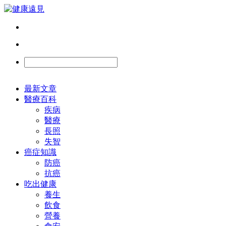
最新文章
醫療百科
疾病
醫療
長照
失智
癌症知識
防癌
抗癌
吃出健康
養生
飲食
營養