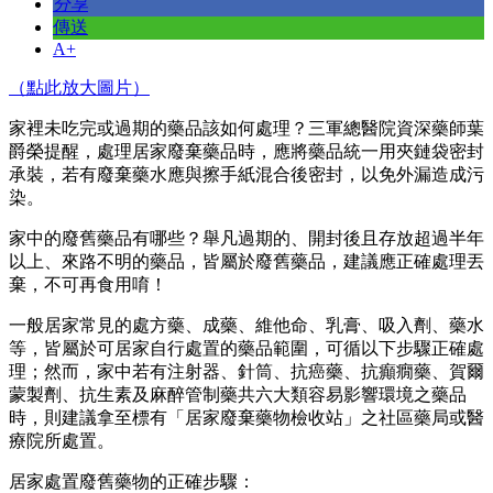
分享
傳送
A+
（點此放大圖片）
家裡未吃完或過期的藥品該如何處理？三軍總醫院資深藥師葉
爵榮提醒，處理居家廢棄藥品時，應將藥品統一用夾鏈袋密封
承裝，若有廢棄藥水應與擦手紙混合後密封，以免外漏造成污
染。
家中的廢舊藥品有哪些？舉凡過期的、開封後且存放超過半年
以上、來路不明的藥品，皆屬於廢舊藥品，建議應正確處理丟
棄，不可再食用唷！
一般居家常見的處方藥、成藥、維他命、乳膏、吸入劑、藥水
等，皆屬於可居家自行處置的藥品範圍，可循以下步驟正確處
理；然而，家中若有注射器、針筒、抗癌藥、抗癲癇藥、賀爾
蒙製劑、抗生素及麻醉管制藥共六大類容易影響環境之藥品
時，則建議拿至標有「居家廢棄藥物檢收站」之社區藥局或醫
療院所處置。
居家處置廢舊藥物的正確步驟：