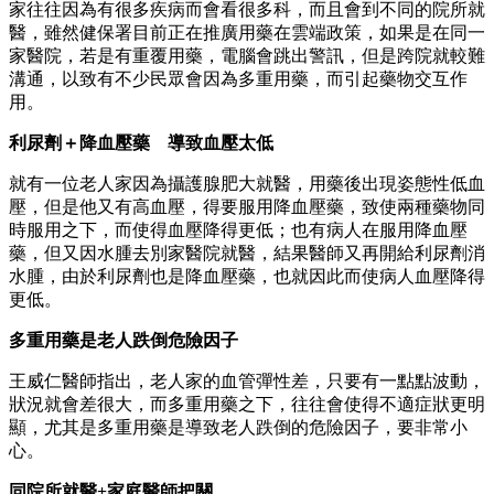
家往往因為有很多疾病而會看很多科，而且會到不同的院所就
醫，雖然健保署目前正在推廣用藥在雲端政策，如果是在同一
家醫院，若是有重覆用藥，電腦會跳出警訊，但是跨院就較難
溝通，以致有不少民眾會因為多重用藥，而引起藥物交互作
用。
利尿劑＋
降血壓藥 導致血壓太低
就有一位老人家因為攝護腺肥大就醫，用藥後出現姿態性低血
壓，但是他又有高血壓，得要服用降血壓藥，致使兩種藥物同
時服用之下，而使得血壓降得更低；也有病人在服用降血壓
藥，但又因水腫去別家醫院就醫，結果醫師又再開給利尿劑消
水腫，由於利尿劑也是降血壓藥，也就因此而使病人血壓降得
更低。
多重用藥是老人跌倒危險因子
王威仁醫師指出，老人家的血管彈性差，只要有一點點波動，
狀況就會差很大，而多重用藥之下，往往會使得不適症狀更明
顯，尤其是多重用藥是導致老人跌倒的危險因子，要非常小
心。
同院所就醫+
家庭醫師把關