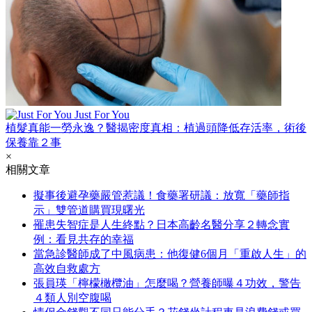
Just For You
植髮真能一勞永逸？醫揭密度真相：植過頭降低存活率，術後
保養靠２事
×
相關文章
擬事後避孕藥嚴管惹議！食藥署研議：放寬「藥師指
示」雙管道購買現曙光
罹患失智症是人生終點？日本高齡名醫分享２轉念實
例：看見共存的幸福
當急診醫師成了中風病患：他復健6個月「重啟人生」的
高效自救處方
張員瑛「檸檬橄欖油」怎麼喝？營養師曝４功效，警告
４類人別空腹喝