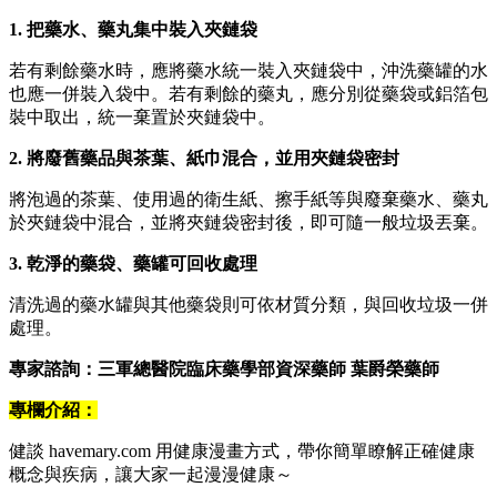
1. 把藥水、藥丸集中裝入夾鏈袋
若有剩餘藥水時，應將藥水統一裝入夾鏈袋中，沖洗藥罐的水
也應一併裝入袋中。若有剩餘的藥丸，應分別從藥袋或鋁箔包
裝中取出，統一棄置於夾鏈袋中。
2. 將廢舊藥品與茶葉、紙巾混合，並用夾鏈袋密封
將泡過的茶葉、使用過的衛生紙、擦手紙等與廢棄藥水、藥丸
於夾鏈袋中混合，並將夾鏈袋密封後，即可隨一般垃圾丟棄。
3. 乾淨的藥袋、藥罐可回收處理
清洗過的藥水罐與其他藥袋則可依材質分類，與回收垃圾一併
處理。
專家諮詢：三軍總醫院臨床藥學部資深藥師 葉爵榮藥師
專欄介紹：
健談 havemary.com 用健康漫畫方式，帶你簡單瞭解正確健康
概念與疾病，讓大家一起漫漫健康～