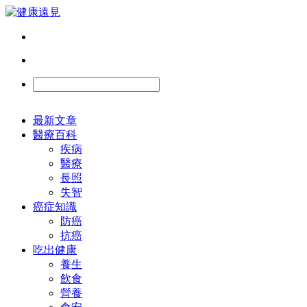
最新文章
醫療百科
疾病
醫療
長照
失智
癌症知識
防癌
抗癌
吃出健康
養生
飲食
營養