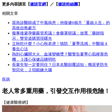
更多內容請至【
健談官網
】／【
健談粉絲團
】
相關文章
當急診醫師成了中風病患：他復健6個月「重啟人生」的
高效自救處方
擬事後避孕藥嚴管惹議！食藥署研議：放寬「藥師指
示」雙管道購買現曙光
立秋吃什麼？小心秋老虎！慎防「夏季流感」中醫揭４
養生心法
熱到心臟開大火、血液變糖漿？醫警告夏季心肌梗塞危
機，３護心保健品聰明吃
長輩失智一定要同住？日本名醫顛覆認知：獨居更防失
智惡化，２招鍛鍊大腦
疾病
老人常多重用藥，引發交互作用很危險！
【健康醫療網】