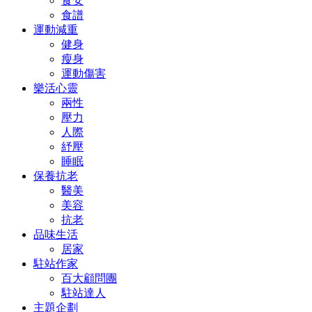
食安
食譜
運動減重
健身
瘦身
運動傷害
樂活心靈
兩性
壓力
人際
紓壓
睡眠
保養抗老
醫美
美容
抗老
品味生活
居家
駐站作家
百大顧問團
駐站達人
主題企劃