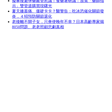
擬事後避孕藥嚴管惹議！食藥署研議：放寬「藥師指
示」雙管道購買現曙光
夏天膝蓋痛、僵硬卡卡？醫警告：吃冰恐催化關節發
炎，４招預防關節退化
老後離不開子女，只會使晚年不幸？日本高齡專家揭
8050問題、老老照顧悲劇真相