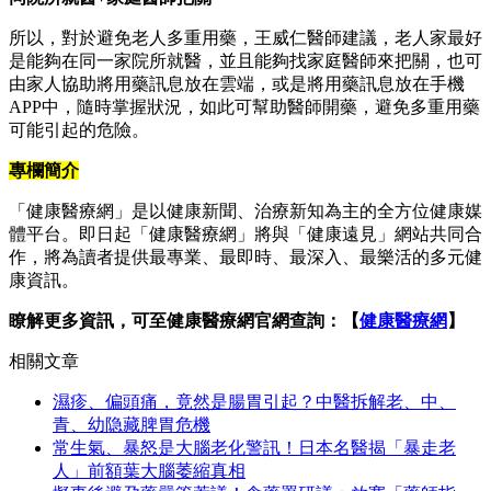
所以，對於避免老人多重用藥，王威仁醫師建議，老人家最好
是能夠在同一家院所就醫，並且能夠找家庭醫師來把關，也可
由家人協助將用藥訊息放在雲端，或是將用藥訊息放在手機
APP中，隨時掌握狀況，如此可幫助醫師開藥，避免多重用藥
可能引起的危險。
專欄簡介
「健康醫療網」是以健康新聞、治療新知為主的全方位健康媒
體平台。即日起「健康醫療網」將與「健康遠見」網站共同合
作，將為讀者提供最專業、最即時、最深入、最樂活的多元健
康資訊。
瞭解更多資訊，可至健康醫療網官網查詢：【
健康醫療網
】
相關文章
濕疹、偏頭痛，竟然是腸胃引起？中醫拆解老、中、
青、幼隐藏脾胃危機
常生氣、暴怒是大腦老化警訊！日本名醫揭「暴走老
人」前額葉大腦萎縮真相