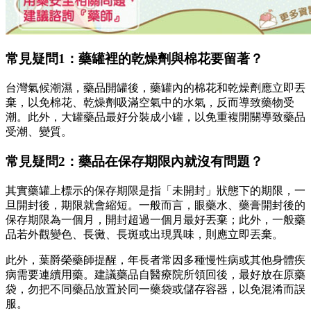
常見疑問1：藥罐裡的乾燥劑與棉花要留著？
台灣氣候潮濕，藥品開罐後，藥罐內的棉花和乾燥劑應立即丟
棄，以免棉花、乾燥劑吸滿空氣中的水氣，反而導致藥物受
潮。此外，大罐藥品最好分裝成小罐，以免重複開關導致藥品
受潮、變質。
常見疑問2：藥品在保存期限內就沒有問題？
其實藥罐上標示的保存期限是指「未開封」狀態下的期限，一
旦開封後，期限就會縮短。一般而言，眼藥水、藥膏開封後的
保存期限為一個月，開封超過一個月最好丟棄；此外，一般藥
品若外觀變色、長黴、長斑或出現異味，則應立即丟棄。
此外，葉爵榮藥師提醒，年長者常因多種慢性病或其他身體疾
病需要連續用藥。建議藥品自醫療院所領回後，最好放在原藥
袋，勿把不同藥品放置於同一藥袋或儲存容器，以免混淆而誤
服。