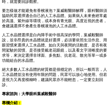
時，就需要回診觀察。
要怎樣做才能避免有香檳液泡？葉威毅醫師解釋，眼科醫師須
協助民眾選擇適合自己的人工水晶體。如果病人未來會經常處
於高溫、紫外線等環境，或本身有青光眼、高度近視的患者，
會建議選擇不會產生香檳液泡的人工水晶體。
人工水晶體選擇是白內障手術中很高深的學問，葉威毅醫師
說，並非昂貴的水晶體就是好選擇，必須要依照生活作息、用
眼習慣來選擇人工水晶體。如白天與夜間的活動度、是否有夜
間駕駛的習慣、是否接受戴老花眼鏡，以及看文字清晰度的要
求等，來決定選擇非球面、多焦點、抗老花、散光等單一或多
功能組合的水晶體。
絕大多數人工水晶體的材質都是很穩定的，所以一般而言，人
工水晶體並沒有使用年限的問題，民眾可以放心地使用。但若
是視力又再度模糊時，建議民眾亦不能輕忽，一定要立刻回
診。
專家諮詢：大學眼科葉威毅醫師
專欄介紹：