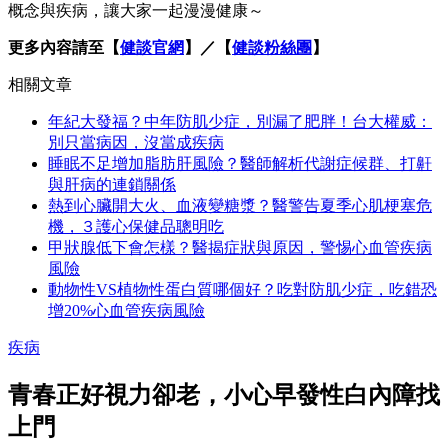
概念與疾病，讓大家一起漫漫健康～
更多內容請至【
健談官網
】／【
健談粉絲團
】
相關文章
年紀大發福？中年防肌少症，別漏了肥胖！台大權威：
別只當病因，沒當成疾病
睡眠不足增加脂肪肝風險？醫師解析代謝症候群、打鼾
與肝病的連鎖關係
熱到心臟開大火、血液變糖漿？醫警告夏季心肌梗塞危
機，３護心保健品聰明吃
甲狀腺低下會怎樣？醫揭症狀與原因，警惕心血管疾病
風險
動物性VS植物性蛋白質哪個好？吃對防肌少症，吃錯恐
增20%心血管疾病風險
疾病
青春正好視力卻老，小心早發性白內障找
上門