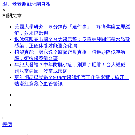
題、老老照顧悲劇真相
×
相關文章
美國大學研究：５分鐘做「這件事」，疼痛焦慮立即緩
解，效果撐數週
退休瘋跟團出國？台大醫示警：反覆抽膝關節積水恐致
感染，正確休養才能避免化膿
植髮真能一勞永逸？醫揭密度真相：植過頭降低存活
率，術後保養靠２事
年紀大發福？中年防肌少症，別漏了肥胖！台大權威：
別只當病因，沒當成疾病
更年期忍忍就過？90%女醫師坦言工作受影響，盜汗、
熱潮紅竟藏心血管警訊
疾病