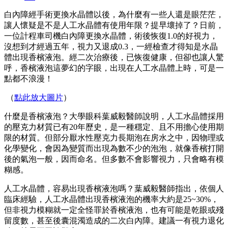
白內障經手術更換水晶體以後，為什麼有一些人還是眼茫茫，
讓人懷疑是不是人工水晶體有使用年限？提早壞掉了？日前，
一位計程車司機白內障更換水晶體，術後恢復1.0的好視力，
沒想到才經過五年，視力又退成0.3，一經檢查才得知是水晶
體出現香檳液泡。經二次治療後，已恢復健康，但卻也讓人驚
呼，香檳液泡這夢幻的字眼，出現在人工水晶體上時，可是一
點都不浪漫！
（
點此放大圖片
）
什麼是香檳液泡？大學眼科葉威毅醫師說明，人工水晶體採用
的壓克力材質已有20年歷史，是一種穩定、且不用擔心使用期
限的材質。但部分厭水性壓克力長期泡在房水之中，因物理或
化學變化，會因為變質而出現為數不少的泡泡，就像香檳打開
後的氣泡一般，因而命名。但多數不會影響視力，只會略有模
糊感。
人工水晶體，容易出現香檳液泡嗎？葉威毅醫師指出，依個人
臨床經驗，人工水晶體出現香檳液泡的機率大約是25~30%，
但非視力模糊就一定全怪罪於香檳液泡，也有可能是乾眼或殘
留度數，甚至後囊混濁造成的二次白內障。建議一有視力退化