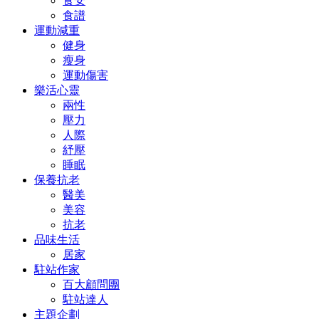
食安
食譜
運動減重
健身
瘦身
運動傷害
樂活心靈
兩性
壓力
人際
紓壓
睡眠
保養抗老
醫美
美容
抗老
品味生活
居家
駐站作家
百大顧問團
駐站達人
主題企劃