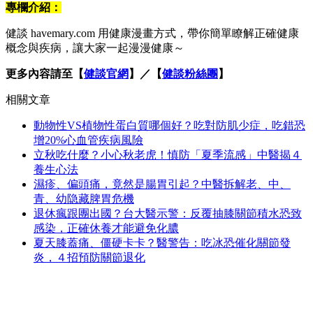
專欄介紹：
健談 havemary.com 用健康漫畫方式，帶你簡單瞭解正確健康
概念與疾病，讓大家一起漫漫健康～
更多內容請至【
健談官網
】／【
健談粉絲團
】
相關文章
動物性VS植物性蛋白質哪個好？吃對防肌少症，吃錯恐
增20%心血管疾病風險
立秋吃什麼？小心秋老虎！慎防「夏季流感」中醫揭４
養生心法
濕疹、偏頭痛，竟然是腸胃引起？中醫拆解老、中、
青、幼隐藏脾胃危機
退休瘋跟團出國？台大醫示警：反覆抽膝關節積水恐致
感染，正確休養才能避免化膿
夏天膝蓋痛、僵硬卡卡？醫警告：吃冰恐催化關節發
炎，４招預防關節退化