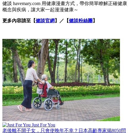
健談 havemary.com 用健康漫畫方式，帶你簡單瞭解正確健康
概念與疾病，讓大家一起漫漫健康～
更多內容請至【
健談官網
】／【
健談粉絲團
】
Just For You
老後離不開子女，只會使晚年不幸？日本高齡專家揭8050問