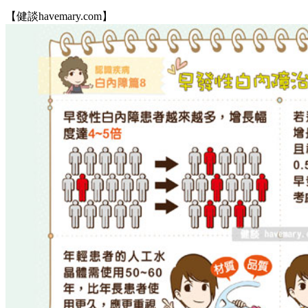
【健談havemary.com】