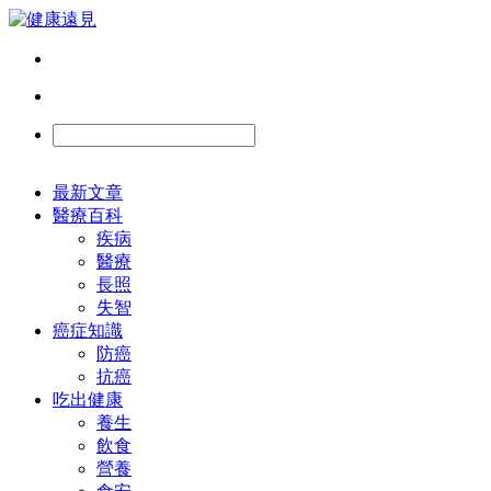
最新文章
醫療百科
疾病
醫療
長照
失智
癌症知識
防癌
抗癌
吃出健康
養生
飲食
營養