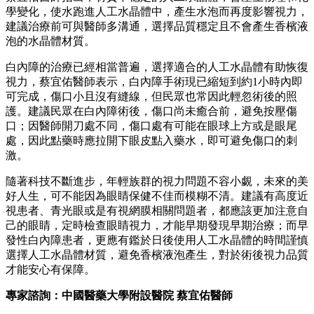
學變化，使水跑進人工水晶體中，產生水泡而再度影響視力，
建議治療前可與醫師多溝通，選擇品質穩定且不會產生香檳液
泡的水晶體材質。
白內障的治療已經相當普遍，選擇適合的人工水晶體有助恢復
視力，蔡宜佑醫師表示，白內障手術現已縮短到約1小時內即
可完成，傷口小且沒有縫線，但民眾也常因此輕忽術後的照
護。建議民眾在白內障術後，傷口尚未癒合前，避免按壓傷
口；因醫師開刀處不同，傷口處有可能在眼球上方或是眼尾
處，因此點藥時應拉開下眼皮點入藥水，即可避免傷口的刺
激。
隨著科技不斷進步，年輕族群的視力問題不容小覷，未來的美
好人生，可不能因為眼睛保健不佳而模糊不清。建議有高度近
視患者、青光眼或是有視網膜相關問題者，都應該更加注意自
己的眼睛，定時檢查眼睛視力，才能早期發現早期治療；而早
發性白內障患者，更應有鑑於日後使用人工水晶體的時間謹慎
選擇人工水晶體材質，避免香檳液泡產生，對於術後視力品質
才能安心有保障。
專家諮詢：中國醫藥大學附設醫院 蔡宜佑醫師