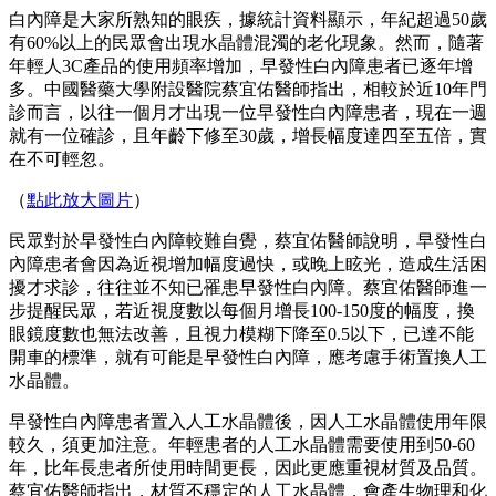
白內障是大家所熟知的眼疾，據統計資料顯示，年紀超過50歲
有60%以上的民眾會出現水晶體混濁的老化現象。然而，隨著
年輕人3C產品的使用頻率增加，早發性白內障患者已逐年增
多。中國醫藥大學附設醫院蔡宜佑醫師指出，相較於近10年門
診而言，以往一個月才出現一位早發性白內障患者，現在一週
就有一位確診，且年齡下修至30歲，增長幅度達四至五倍，實
在不可輕忽。
（
點此放大圖片
）
民眾對於早發性白內障較難自覺，蔡宜佑醫師說明，早發性白
內障患者會因為近視增加幅度過快，或晚上眩光，造成生活困
擾才求診，往往並不知已罹患早發性白內障。蔡宜佑醫師進一
步提醒民眾，若近視度數以每個月增長100-150度的幅度，換
眼鏡度數也無法改善，且視力模糊下降至0.5以下，已達不能
開車的標準，就有可能是早發性白內障，應考慮手術置換人工
水晶體。
早發性白內障患者置入人工水晶體後，因人工水晶體使用年限
較久，須更加注意。年輕患者的人工水晶體需要使用到50-60
年，比年長患者所使用時間更長，因此更應重視材質及品質。
蔡宜佑醫師指出，材質不穩定的人工水晶體，會產生物理和化