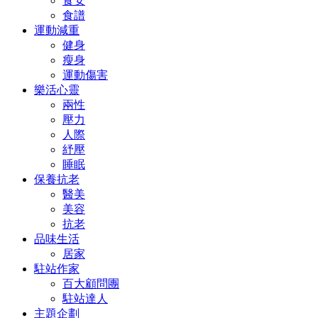
食安
食譜
運動減重
健身
瘦身
運動傷害
樂活心靈
兩性
壓力
人際
紓壓
睡眠
保養抗老
醫美
美容
抗老
品味生活
居家
駐站作家
百大顧問團
駐站達人
主題企劃