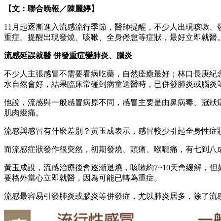
【文：聯合晚報／陳麗婷】
11月起逐漸進入流感流行季節，醫師提醒，不少人出現咳嗽
重症。提醒出現發燒、咳嗽、全身倦怠等症狀，最好立即就醫
流感延誤就醫
併發重症變肺炎、腦炎
不少人主張感冒不需要看病吃藥，自然痊癒最好；林口長庚紀
水自然會好，結果臨床常碰到病童送醫時，已併發肺炎或腦炎
他說，流感與一般感冒病原不同，感冒主要是由鼻病毒、冠狀
肌肉痠痛。
流感與感冒有什麼差別？黃玉成表示，感冒較少引起全身性症
而流感症狀發作很突然，初期發燒、頭痛、喉嚨痛，有七到八
黃玉成說，流感治療後會逐漸退燒，咳嗽約7~10天會緩解，
要格外當心立即就醫，因為可能已轉為重症。
流感最容易引發肺炎或腦炎等併發症，尤以肺炎居多，除了流