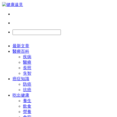
最新文章
醫療百科
疾病
醫療
長照
失智
癌症知識
防癌
抗癌
吃出健康
養生
飲食
營養