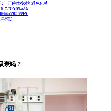
染，正確休養才能避免化膿
看見共存的幸福
肝病的連鎖關係
提早預防
吸衰竭？