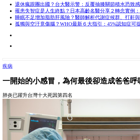
退休瘋跟團出國？台大醫示警：反覆抽膝關節積水恐致感
罹患失智症是人生終點？日本高齡名醫分享２轉念實例：
睡眠不足增加脂肪肝風險？醫師解析代謝症候群、打鼾與
孤獨與空汙竟傷腦？WHO最新６大指引：45%認知症可
疾病
一開始的小感冒，為何最後卻造成爸爸呼
肺炎已躍升台灣十大死因第四名