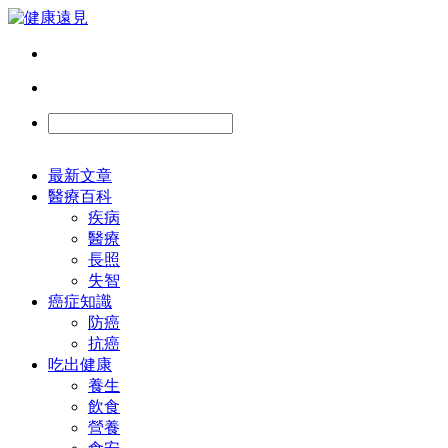
最新文章
醫療百科
疾病
醫療
長照
失智
癌症知識
防癌
抗癌
吃出健康
養生
飲食
營養