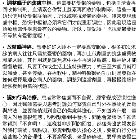
• 調整腦子的焦慮中樞。
這需要抗憂鬱的藥物，包括血清素再
回收抑制劑、血清素合併腎上腺素再回收抑制劑等。這些一開
始只使用於憂鬱症治療，所以統稱抗憂鬱的藥物。後來發現焦
慮中樞、恐慌中樞都必須靠它們才能重新調控，因此發現這是
治療焦慮性疾患最有效的藥物。所以，請記得「吃抗憂鬱藥物
不等於有憂鬱症喔！」
• 放鬆腦神經。
想要好好入睡不一定要靠安眠藥，很多初次求
診的病人往往只需抗憂鬱的藥物，再加上低劑量的抗焦慮藥物
就能入睡。其作用就是讓焦慮中樞不再過度敏感，腦神經才能
慢慢放鬆。只要工作或生活上沒特殊壓力，約三至六個月就可
以減藥，甚至停藥。在療程中，精神科醫師的功力則是發揮在
如何選擇最適合病人的藥物、調整到適當劑量，再慢慢讓腦神
經恢復到適當的狀態。
• 認知行為治療。
患者常常焦慮而不自覺、經常變成習慣性擔
心，因此醫師需要與患者討論如何察覺自己對外在事物的反應
與想法，並要能偵測到自己的焦慮與擔心。不知道為什麼，臺
灣人對焦慮很無感，明明緊張到手發抖，問他會緊張嗎？卻常
常得到「不會啊！」這樣答非所問的回答。然後旁邊的親友卻
對我打暗號，猛點頭。察覺到緊張與擔心之後，要能自行分析
這些擔心的合理性，不要窮緊張、老是碎碎唸。要學會放慢生