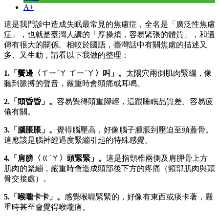
A+
這是我門診中造成失眠最常見的焦慮症，全名是「廣泛性焦慮
症」，也就是臺灣人講的「厚操煩，容易緊張的體質」，和遺
傳有很大的關係。相較於國語，臺灣話中有關焦慮的描述又
多、又生動，請看以下我做的整理：
1.「鬢邊〈ㄒㄧˊㄚ ㄒㄧˊㄚ〉叫」。
太陽穴兩側肌肉緊繃，像
聽到脈搏的聲音，嚴重時會頭痛或耳鳴。
2.「頭昏昏」。
容易覺得頭重腳輕，這跟睡眠品質差、容易疲
倦有關。
3.「腦脹脹」。
覺得腦壓高，好像腦子腫脹到壓迫至頭蓋骨。
這應該是腦神經過度緊繃引起的特殊感覺。
4.「肩膀〈ㄍˊㄚ〉頭緊緊」。
這是指頸椎兩側及肩胛骨上方
肌肉的緊繃，嚴重時會造成頭部後下方的疼痛（頸部肌肉與頭
骨交接處）。
5.「喉嚨卡卡」。
感覺喉嚨緊緊的，好像有東西或痰卡著，嚴
重時甚至會覺得喉嚨痛。