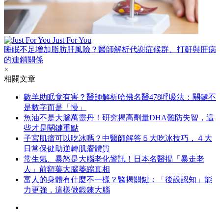
Just For You
睡眠不足增加脂肪肝風險？醫師解析代謝症候群、打鼾與肝病
的連鎖關係
×
相關文章
數羊助眠竟有害？醫師解析哈佛名醫478呼吸法：關鍵不
是數字而是「慢」
魚油不是大腦萬靈丹！研究揭高劑量DHA難防失智，這
些才是關鍵重點
子宮肌瘤可以吃冰嗎？中醫師解答５大吃冰技巧，４大
日常保健助逆轉肌瘤體質
常生氣、暴怒是大腦老化警訊！日本名醫揭「暴走老
人」前額葉大腦萎縮真相
富人的身體有什麼不一樣？醫揭關鍵：「後設認知」能
力更強，這樣做鍛鍊大腦