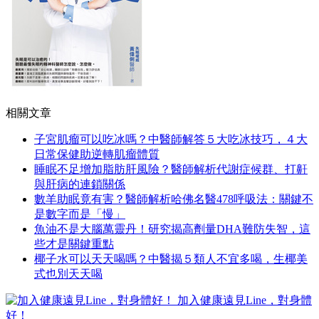
相關文章
子宮肌瘤可以吃冰嗎？中醫師解答５大吃冰技巧，４大
日常保健助逆轉肌瘤體質
睡眠不足增加脂肪肝風險？醫師解析代謝症候群、打鼾
與肝病的連鎖關係
數羊助眠竟有害？醫師解析哈佛名醫478呼吸法：關鍵不
是數字而是「慢」
魚油不是大腦萬靈丹！研究揭高劑量DHA難防失智，這
些才是關鍵重點
椰子水可以天天喝嗎？中醫揭５類人不宜多喝，生椰美
式也別天天喝
加入健康遠見Line，對身體
好！