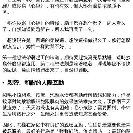
經》或抄寫《心經》，有時有效，但大部分還是摃龜睡不
著。」
「那你抄寫《心經》的時候，腦子都在想什麼？」病人看久
了，自然知道問題所在，所以我再問了一句。
「想說現在是一百遍的第幾遍。想說這樣做很久了，修行怎麼
都沒進步，媳婦一樣對我不好。」
第一種想法帶著趕工的味道，期待要趕快寫完早點睡，這時抄
寫什麼經都沒用。第二種想法則是唸著唸著，浮現婆媳不愉快
的回憶，負面情緒跑出來了，自然也難眠。
• 親密、和諧的人際互動
和毛小孩相處、按摩、泡熱水澡都有助紓解情緒和壓力，但是
按摩對於放鬆腦細胞跟肌肉的效果無法維持太久，頂多兩三天
就沒效了；天天泡澡也有其困難；毛小孩除了需要照料、牽絆
生活與旅行之外，生離死別更會造成焦慮甚至憂鬱。
因此，怎樣在家庭中有良好的親密互動，往往是最重要也最常
被忽略的。最好的行為是「輕聲細語、溫柔體貼」；最好的關