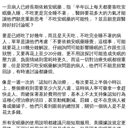
一旦病人已經長期依賴安眠藥，指「半年以上每天都要靠吃安
眠藥入睡，不吃更是完全睡不著」，醫師要花多大的力氣才能
讓他們願意重新思考「不吃安眠藥的可能性」？並且願意跟醫
師好好討論呢？
要是已經吃了好幾年，而且是天天吃，不吃完全睡不著的病
人，單單是讓他們考慮「不要依賴安眠藥睡覺」這檔事，可能
就要花上10幾分鐘解說。仔細詢問可能影響睡眠的工作跟生活
狀態，又要再花上至少20分鐘。更不用說探討可能造成失眠的
壓力源、負面情緒則需耗時更久。而這一切對治療失眠都很重
要，但是習慣只吃安眠藥解決問題的病人，他們可不願意頻繁
回診，有時連討論都嫌煩。
像是一週一次的「認知行為治療」，每次要花上半個小時以
上，整個療程則需要至少六至八週，這時病人寧可藥拿一拿趕
快走人。而健保署基於費用控管，基本上不太支持像認知行為
這種心理治療的項目，甚至動輒刪減、罰錢，從不在意病人被
養成藥罐子。他們只看到眼前的總預算，關切一個病人是不是
花太多錢。
所有安眠藥的使用說明都建議只能短期服用。美國據說規定更