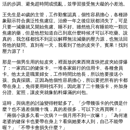
活的步調、避免趕時間或慌亂，並學習接受無大礙的小差池。
王先生是40歲的主管，工作勤奮認真，個性容易擔心，各種跡
象顯示符合廣泛性焦慮症。治療一年之後症狀都消失了，可是
只要一減藥就又開始焦慮、睡不好。雖然他只有睡前吃一顆抗
焦慮的藥，但是他想知道自己到底什麼時候才可以不吃藥。說
真的，我怎樣都找不到足以解釋無法減藥的壓力源，也無法回
答他的疑問。直到有一天，我看到了他的皮夾子。賓果！找到
壓力源了！
那是一個男生用的短皮夾，裡面放的東西簡直快把皮夾給撐爆
了：一家四口的健保卡、一堆各家銀行的信用卡、各種會員
卡。他太太是職業婦女，工作時間比他長，所以他要接送小
孩、負責採購。正因為他個性容易擔心，所以要把所有的卡都
帶在身上，免得要用時找不到，因此塞了二十幾張卡，外加身
分證、駕照，讓皮夾就像餡料爆滿的刈包。
這時，與病患的討論變得輕鬆多了。「少帶幾張卡的代價是什
麼？也不過差個幾十塊，真的差很多，可以下次再買啊！」
「兩個小孩多久看一次病？一個月用不到一次嘛！」「為何連
老婆的健保卡也要帶在身上？看病她要本人到，自己不能帶
喔？」「不帶卡會損失什麼？」