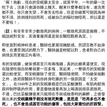
「喔！抱歉，現在的安眠藥太安全，就算半年、一年的藥一次
吃下去，頂多只會讓你睡上幾天。醒來什麼事都沒有，連洗胃
都不用。你只會失望，不會失去性命，但是你確實可能因為神
智不清、跌倒撞到頭而死，或被自己的嘔吐物噎死，所以還是
不要啦！」
（
註：
有非常非常少數致死的病例，一般致死原因是癲癇，不
能說絕對安全，若過量服用還是留在醫院觀察為宜。）
即使面對精神科患者，醫師也要展現幽默感。所謂言教不如身
教，在遭受測試的壓力下，醫師越是輕鬆以對，患者對自己的
病情反而更能正向看待。
有的安眠藥，健保價甚至只有兩塊錢，真的比糖果還便宜。現
在隨便吃個自助餐就要一百多塊，算起來，一整個月的安眠藥
還比較便宜。而安眠藥除了便宜、醫師隨便開、不怕健保核刪
之外，政府跟醫師不怕你終身吃藥的另一個原因是「太安
全」。在1940年之前的安眠藥都是巴比妥酸鹽類，有肌肉鬆弛
跟抑制呼吸的作用，要是藥物過量再加上喝酒就很容易致死。
不過，巴比妥酸鹽後來只能用在手術或檢查時的麻醉，之後發
展出來的
安眠藥幾乎都沒有致死劑量，意思是「吃再多也不會
死」，也不會造成器官功能的傷害，包括大家最怕的肝跟腎。