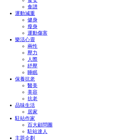
食安
食譜
運動減重
健身
瘦身
運動傷害
樂活心靈
兩性
壓力
人際
紓壓
睡眠
保養抗老
醫美
美容
抗老
品味生活
居家
駐站作家
百大顧問團
駐站達人
主題企劃