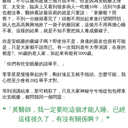
嚴格，不可以服用超過三個月或半年。但是因為安眠藥太便
宜、太安全，臨床上又看到很多病人一吃幾10年，活到70多歲
也都沒事。醫師看診最容易的就是只要說：「拿藥喔？照
舊？」不到一分鐘就看完了！頭都不用抬起來進行望聞問切，
病人也高高興興地拎了一袋子的藥回家，這個月不用再擔心睡
不著。這樣的結果，就是不知不覺把病人養成藥罐子。
你是安眠藥的藥罐子嗎？即使你不是，身邊的親友也很有可能
是，只是大家都不說而已。有一次我到老年大學演講，在座的
都是7、80歲的老人家，加起來有能有5000歲。
「你們有吃安眠藥的請舉手。」
零零星星慢慢舉起的手，剛好湊足五根手指頭。怎麼可能，我
心想至少會有20位舉手才對。
等到演講結束，那可精彩了，只見大家神秘兮兮地從包包裡拿
出安眠藥，都問我同一個問題：
❝「黃醫師，我一定要吃這個才能入睡。已經
這樣很久了，有沒有關係啊？」❞