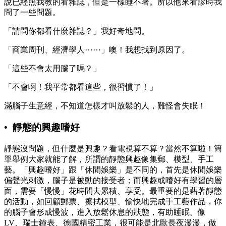
說已經照我教的看雜誌，但是一樣睡不著。所以他來看診時我
問了一些問題。
「請問你都看什麼雜誌？」我好奇地問。
「商業周刊、經濟學人⋯⋯」噢！我想找到原因了。
「這些不會太用腦了嗎？」
「不會啊！我平常都看這些，很習慣了！」
滿腦子生意經，不知道怎樣才叫放鬆的人，難怪會失眠！
• 靜態的興趣嗜好
靜態沒問題，但什麼是興趣？看電視算不算？當然不算啦！簡
單舉例大家就能了解，所謂的靜態興趣像集郵、模型、手工
藝。「興趣嗜好」跟「休閒娛樂」是不同的，首先是休閒娛樂
偏聲光刺激，腦子是被動的接受者；而興趣或嗜好有學習的層
面，需要「慢慢」花時間去累積、享受。最重要的是藉著靜態
的活動，如回顧郵票、擦拭模型、愉快地完成手工藝作品，你
的腦子會形成慢波，進入放鬆休息的狀態，有助睡眠。像
LV、瑞士鐘表、德國精密工業，很可能是北歐長夜漫漫，做