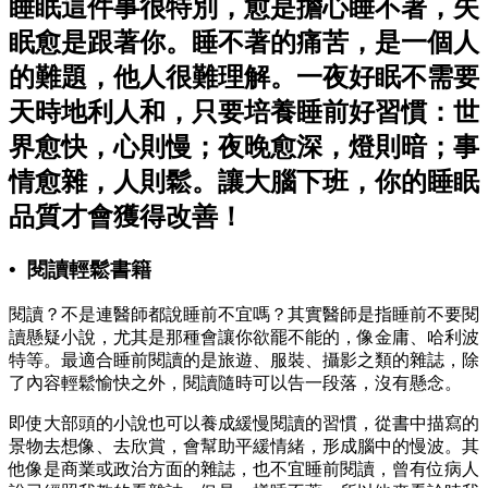
睡眠這件事很特別，愈是擔心睡不著，失
眠愈是跟著你。睡不著的痛苦，是一個人
的難題，他人很難理解。一夜好眠不需要
天時地利人和，只要培養睡前好習慣：世
界愈快，心則慢；夜晚愈深，燈則暗；事
情愈雜，人則鬆。讓大腦下班，你的睡眠
品質才會獲得改善！
• 閱讀輕鬆書籍
閱讀？不是連醫師都說睡前不宜嗎？其實醫師是指睡前不要閱
讀懸疑小說，尤其是那種會讓你欲罷不能的，像金庸、哈利波
特等。最適合睡前閱讀的是旅遊、服裝、攝影之類的雜誌，除
了內容輕鬆愉快之外，閱讀隨時可以告一段落，沒有懸念。
即使大部頭的小說也可以養成緩慢閱讀的習慣，從書中描寫的
景物去想像、去欣賞，會幫助平緩情緒，形成腦中的慢波。其
他像是商業或政治方面的雜誌，也不宜睡前閱讀，曾有位病人