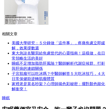
相關文章
美國大學研究：５分鐘做「這件事」，疼痛焦慮立即緩
解，效果撐數週
東大急診名醫寫給焦慮世代的心靈指南！這樣做，在日
常領略生活的美好
睡眠不足增加脂肪肝風險？醫師解析代謝症候群、打鼾
與肝病的連鎖關係
子宮肌瘤可以吃冰嗎？中醫師解答５大吃冰技巧，４大
日常保健助逆轉肌瘤體質
家裡老是莫名吵架？心理師揭色彩秘密：擺對顏色能化
解衝突！
睡眠