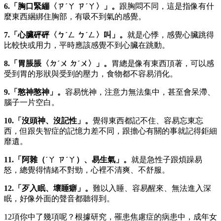
6.「胸口緊繃〈ㄗˊㄚ ㄗˊㄚ〉」。
跟胸悶不同，這是指像有什
麼東西綑綁住胸部，有吸不到氣的感覺。
7.「心臟砰砰〈ㄅˊㄥ ㄅˊㄥ〉叫」。
就是心悸，感覺心臟跳得
比較快或用力，平時應該感覺不到心臟在跳動。
8.「胃脹脹〈ㄉˊㄨ ㄉˊㄨ〉」。
胃總是像有東西頂著，可以感
受到胃的形狀與受到的壓力，食物都不容易消化。
9.「憨神憨神」。
容易恍神，注意力無法集中，甚至會呆滯、
腦子一片空白。
10.「沒頭神、沒記性」。
覺得東西都記不住、容易忘東忘
西，但跟失智症的記憶力差不同，跟擔心有關的事就記得鉅細
靡遺。
11.「阿雜（ˊㄚ ㄗˊㄚ）、易生氣」。
就是急性子跟煩躁易
怒，總覺得情緒不對勁，心裡不清爽、不舒服。
12.「歹入眠、壞睡癖」。
難以入睡、容易醒來、無法進入深
眠，好像外面的聲音都聽得到。
12項你中了幾項呢？根據研究，罹患焦慮症的病患中，成年女