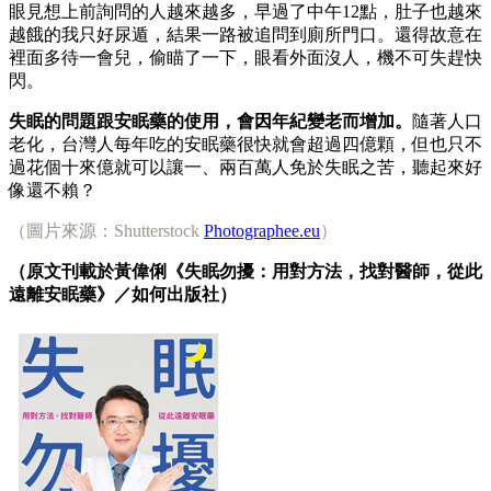
眼見想上前詢問的人越來越多，早過了中午12點，肚子也越來
越餓的我只好尿遁，結果一路被追問到廁所門口。還得故意在
裡面多待一會兒，偷瞄了一下，眼看外面沒人，機不可失趕快
閃。
失眠的問題跟安眠藥的使用，會因年紀變老而增加。
隨著人口
老化，台灣人每年吃的安眠藥很快就會超過四億顆，但也只不
過花個十來億就可以讓一、兩百萬人免於失眠之苦，聽起來好
像還不賴？
（圖片來源：Shutterstock
Photographee.eu
）
（原文刊載於黃偉俐《失眠勿擾：用對方法，找對醫師，從此
遠離安眠藥》／如何出版社）