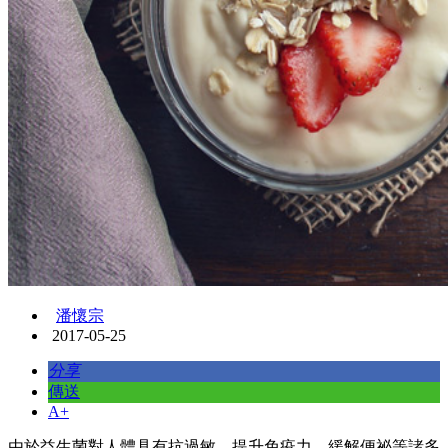
潘懷宗
2017-05-25
分享
傳送
A+
由於益生菌對人體具有抗過敏、提升免疫力、緩解便祕等諸多