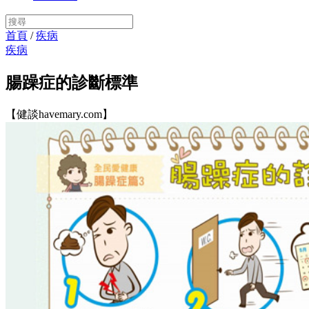
首頁
/
疾病
疾病
腸躁症的診斷標準
【健談havemary.com】