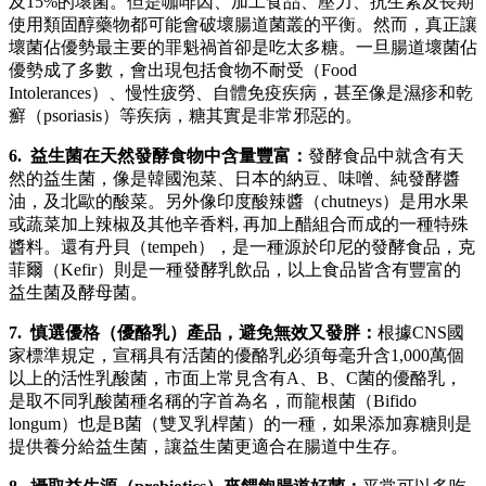
及15%的壞菌。但是咖啡因、加工食品、壓力、抗生素及長期
使用類固醇藥物都可能會破壞腸道菌叢的平衡。然而，真正讓
壞菌佔優勢最主要的罪魁禍首卻是吃太多糖。一旦腸道壞菌佔
優勢成了多數，會出現包括食物不耐受（Food
Intolerances）、慢性疲勞、自體免疫疾病，甚至像是濕疹和乾
癬（psoriasis）等疾病，糖其實是非常邪惡的。
6. 益生菌在天然發酵食物中含量豐富：
發酵食品中就含有天
然的益生菌，像是韓國泡菜、日本的納豆、味噌、純發酵醬
油，及北歐的酸菜。另外像印度酸辣醬（chutneys）是用水果
或蔬菜加上辣椒及其他辛香料, 再加上醋組合而成的一種特殊
醬料。還有丹貝（tempeh），是一種源於印尼的發酵食品，克
菲爾（Kefir）則是一種發酵乳飲品，以上食品皆含有豐富的
益生菌及酵母菌。
7. 慎選優格（優酪乳）產品，避免無效又發胖：
根據CNS國
家標準規定，宣稱具有活菌的優酪乳必須每毫升含1,000萬個
以上的活性乳酸菌，市面上常見含有A、B、C菌的優酪乳，
是取不同乳酸菌種名稱的字首為名，而龍根菌（Bifido
longum）也是B菌（雙叉乳桿菌）的一種，如果添加寡糖則是
提供養分給益生菌，讓益生菌更適合在腸道中生存。