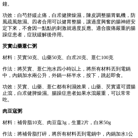
鐘。
功效：白芍舒緩止痛，白朮健脾燥濕，陳皮調整腸胃氣機，防
風疏風散濕。四者合用可以健胃整腸，讓過度興奮的腸神經安
定下來，不會因一點點的刺激就過度反應。適合腹痛嚴重的腸
躁症患者，症狀緩解後停用。
芡實山藥薏仁粥
材料：芡實50克、山藥50克、白朮20克、薏仁100克
作法：將芡實、薏仁泡水四小時以上，將所有材料丟到電鍋
中，內鍋加水兩公升，外鍋一杯半水，按下，跳起即食。
功效：芡實、山藥、薏仁都有利濕效果，山藥、芡實還可澀腸
止瀉，白朮健脾燥濕。腸躁症患者如果水瀉嚴重，可以常常
吃。
肉豆寇粥
材料：補骨脂10克、肉豆蔻3g，生薑2片，白米50g
作法：將補骨脂打碎，將所有材料丟到電鍋中，內鍋加水1公