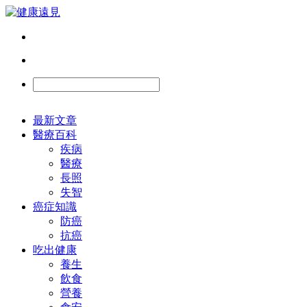
最新文章
醫療百科
疾病
醫療
長照
失智
癌症知識
防癌
抗癌
吃出健康
養生
飲食
營養