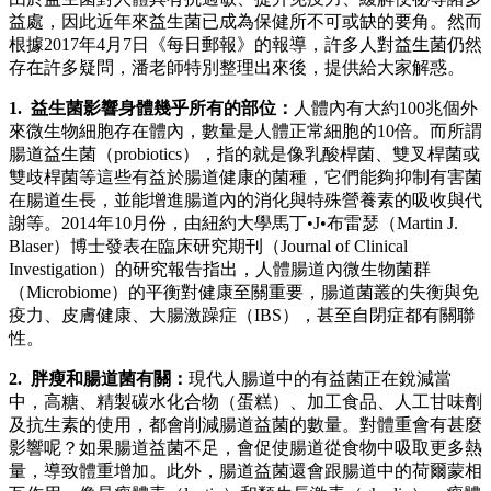
益處，因此近年來益生菌已成為保健所不可或缺的要角。然而
根據2017年4月7日《每日郵報》的報導，許多人對益生菌仍然
存在許多疑問，潘老師特別整理出來後，提供給大家解惑。
1. 益生菌影響身體幾乎所有的部位：
人體內有大約100兆個外
來微生物細胞存在體內，數量是人體正常細胞的10倍。而所謂
腸道益生菌（probiotics），指的就是像乳酸桿菌、雙叉桿菌或
雙歧桿菌等這些有益於腸道健康的菌種，它們能夠抑制有害菌
在腸道生長，並能增進腸道內的消化與特殊營養素的吸收與代
謝等。2014年10月份，由紐約大學馬丁•J•布雷瑟（Martin J.
Blaser）博士發表在臨床研究期刊（Journal of Clinical
Investigation）的研究報告指出，人體腸道內微生物菌群
（Microbiome）的平衡對健康至關重要，腸道菌叢的失衡與免
疫力、皮膚健康、大腸激躁症（IBS），甚至自閉症都有關聯
性。
2. 胖瘦和腸道菌有關：
現代人腸道中的有益菌正在銳減當
中，高糖、精製碳水化合物（蛋糕）、加工食品、人工甘味劑
及抗生素的使用，都會削減腸道益菌的數量。對體重會有甚麼
影響呢？如果腸道益菌不足，會促使腸道從食物中吸取更多熱
量，導致體重增加。此外，腸道益菌還會跟腸道中的荷爾蒙相