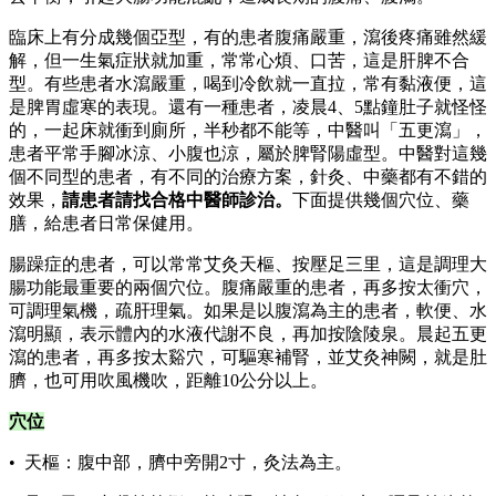
臨床上有分成幾個亞型，有的患者腹痛嚴重，瀉後疼痛雖然緩
解，但一生氣症狀就加重，常常心煩、口苦，這是肝脾不合
型。有些患者水瀉嚴重，喝到冷飲就一直拉，常有黏液便，這
是脾胃虛寒的表現。還有一種患者，凌晨4、5點鐘肚子就怪怪
的，一起床就衝到廁所，半秒都不能等，中醫叫「五更瀉」，
患者平常手腳冰涼、小腹也涼，屬於脾腎陽虛型。中醫對這幾
個不同型的患者，有不同的治療方案，針灸、中藥都有不錯的
效果，
請患者請找合格中醫師診治。
下面提供幾個穴位、藥
膳，給患者日常保健用。
腸躁症的患者，可以常常艾灸天樞、按壓足三里，這是調理大
腸功能最重要的兩個穴位。腹痛嚴重的患者，再多按太衝穴，
可調理氣機，疏肝理氣。如果是以腹瀉為主的患者，軟便、水
瀉明顯，表示體內的水液代謝不良，再加按陰陵泉。晨起五更
瀉的患者，再多按太谿穴，可驅寒補腎，並艾灸神闕，就是肚
臍，也可用吹風機吹，距離10公分以上。
穴位
• 天樞：腹中部，臍中旁開2寸，灸法為主。