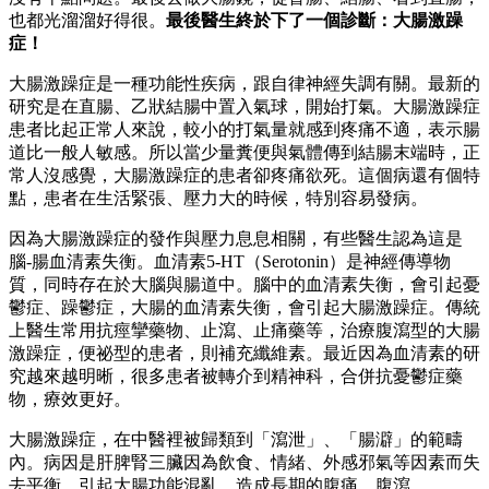
也都光溜溜好得很。
最後醫生終於下了一個診斷：大腸激躁
症！
大腸激躁症是一種功能性疾病，跟自律神經失調有關。最新的
研究是在直腸、乙狀結腸中置入氣球，開始打氣。大腸激躁症
患者比起正常人來說，較小的打氣量就感到疼痛不適，表示腸
道比一般人敏感。所以當少量糞便與氣體傳到結腸末端時，正
常人沒感覺，大腸激躁症的患者卻疼痛欲死。這個病還有個特
點，患者在生活緊張、壓力大的時候，特別容易發病。
因為大腸激躁症的發作與壓力息息相關，有些醫生認為這是
腦-腸血清素失衡。血清素5-HT（Serotonin）是神經傳導物
質，同時存在於大腦與腸道中。腦中的血清素失衡，會引起憂
鬱症、躁鬱症，大腸的血清素失衡，會引起大腸激躁症。傳統
上醫生常用抗痙攣藥物、止瀉、止痛藥等，治療腹瀉型的大腸
激躁症，便祕型的患者，則補充纖維素。最近因為血清素的研
究越來越明晰，很多患者被轉介到精神科，合併抗憂鬱症藥
物，療效更好。
大腸激躁症，在中醫裡被歸類到「瀉泄」、「腸澼」的範疇
內。病因是肝脾腎三臟因為飲食、情緒、外感邪氣等因素而失
去平衡，引起大腸功能混亂，造成長期的腹痛、腹瀉。