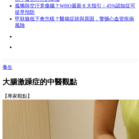
孤獨與空汙竟傷腦？WHO最新６大指引：45%認知症可
提早預防
甲狀腺低下會怎樣？醫揭症狀與原因，警惕心血管疾病
風險
養生
大腸激躁症的中醫觀點
【專家觀點】