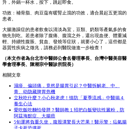
升，外鍋一杯水，按下，跳起即食。
功效：補骨脂、肉豆蔻有暖腎止瀉的功效，適合晨起五更瀉的
患者。
大腸激躁症的患者飲食以清淡為宜，豆類、奶類等產氣多的食
物先別吃。若患者除了腹痛、腹瀉之外，還出現血便、體重減
輕、持續性腹脹、貧血、發燒等症狀，就要小心了，這些都是
器質性疾病之徵兆，請務必到醫院做進一步檢查！
（本文作者為台北市中醫師公會名譽理事長、台灣中醫美容醫
學會理事長、陳潮宗中醫診所院長）
相關文章
濕疹、偏頭痛，竟然是腸胃引起？中醫拆解老、中、
青、幼隐藏脾胃危機
立秋吃什麼？小心秋老虎！慎防「夏季流感」中醫揭４
養生心法
愛吃飯吃麵怕發胖？醫師教１招把白飯變抗性澱粉，防
阿茲海默症、大腸癌
5旬運將負重久坐，腹股溝驚長大芒果！醫示警：疝氣腸
子卡死恐壞死