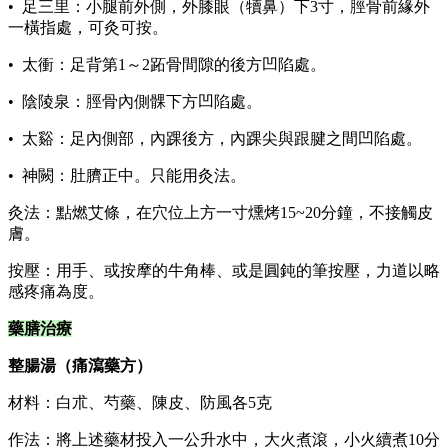
• 足三里：小腿前外側，外膝眼（犢鼻）下3寸，脛骨前緣外
一橫指處，可灸可按。
• 太衝：足背第1～2跖骨間隙的後方凹陷處。
• 陰陵泉：脛骨內側髁下方凹陷處。
• 太谿：足內側部，內踝後方，內踝尖與跟腱之間凹陷處。
• 神闕：肚臍正中。只能用灸法。
灸法：點燃艾條，在穴位上方一寸燻烤15~20分鐘，不接觸皮
膚。
按壓：用手、或按摩的牛角棒、或是圓鈍的筆按壓，力道以略
感疼痛為度。
藥膳治療
整腸湯（痛瀉藥方）
材料：白朮、芍藥、陳皮、防風各5克
作法：將上述藥材投入一公升水中，大火煮滾，小火續煮10分