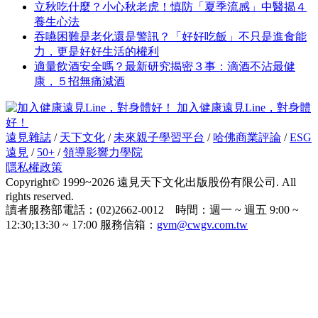
立秋吃什麼？小心秋老虎！慎防「夏季流感」中醫揭４
養生心法
吞嚥困難是老化還是警訊？「好好吃飯」不只是進食能
力，更是好好生活的權利
適量飲酒安全嗎？最新研究揭密３事：滴酒不沾最健
康，５招無痛減酒
加入健康遠見Line，對身體
好！
遠見雜誌
/
天下文化
/
未來親子學習平台
/
哈佛商業評論
/
ESG
遠見
/
50+
/
領導影響力學院
隱私權政策
Copyright© 1999~2026 遠見天下文化出版股份有限公司. All
rights reserved.
讀者服務部電話：(02)2662-0012 時間：週一 ~ 週五 9:00 ~
12:30;13:30 ~ 17:00 服務信箱：
gvm@cwgv.com.tw