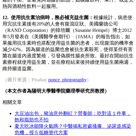
熱與酒精性飲料一起服用。
12. 使用抗生素治病時，務必補充益生菌：
根據統計，病患使
用完抗生素後有20%的人會有腹瀉症狀。美國蘭德公司
（RAND Corporation）的韓培爾（Susanne Hempel）博士2012
年5月發表在《美國醫學會期刊》（JAMA）的報告指出，如
果服用抗生素時也搭配使用益生菌的患者，出現腹瀉的機率會
減少42%。因為腸道的益菌也會被抗生素殺死，使得某些有害
菌在腸道內過度繁殖，引發偽膜性腸炎所致。最好在開始抗生
素療程就使用益生菌，並在療程結束後持續使用益生菌兩週，
維持腸道益菌。
（圖片來源：Pixabay
ponce_photography
）
（本文作者為陽明大學醫學院藥理學研究所教授）
相關文章
大豆油出包，豬油意外翻紅？營養師：吃對這１件事，
飽和脂肪也不怕
夏天吃冰能降火氣嗎？中醫揭私密處搔癢、泌尿道感染
危機，授５低糖替代方案