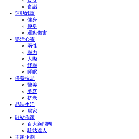
食安
食譜
運動減重
健身
瘦身
運動傷害
樂活心靈
兩性
壓力
人際
紓壓
睡眠
保養抗老
醫美
美容
抗老
品味生活
居家
駐站作家
百大顧問團
駐站達人
主題企劃