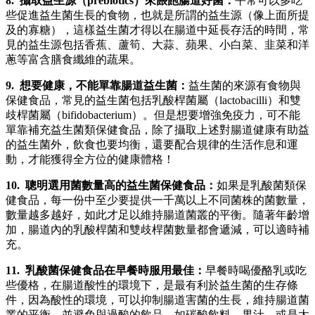
8. 攝取益生源（prebiotics）來餵飽腸道好菌：
平常可以多吃
些促進益生菌生長的食物，也就是所謂的益生源（像上面所提
及的寡糖），這樣益生菌才得以在腸道中延長存活的時間，常
見的益生源包括香蕉、蘆筍、大蒜、蘋果、小白菜、韭菜和洋
蔥等富含膳食纖維的蔬果。
9. 想要健康，不能單靠腸道益生菌：
益生菌的來源有食物與
保健食品，常見的益生菌包括乳酸桿菌屬（lactobacilli）和雙
歧桿菌屬（bifidobacterium）。但是想要增強免疫力，可不能
單靠補充益生菌類保健食品，除了攝取上述對腸道健康有助益
的益生菌外，飲食也要均衡，還要配合規律的生活作息和運
動，才能獲得全方位的健康體格！
10. 聰明選用菌數量高的益生菌保健食品：
如果是乳酸菌類保
健食品，每一份中至少要提供一千萬以上不同菌株的菌數量，
數量越多越好，如此才足以維持腸道菌叢的平衡。隨著年齡增
加，腸道內的乳酸桿菌和雙歧桿菌數量都會遞減，可以適時補
充。
11. 乳酸菌保健食品在早餐時服用最佳：
早餐時喝優酪乳或吃
些優格，在腸道酸性的環境下，是最有利於益生菌的生存條
件，因為酸性的環境，可以抑制腸道害菌的生長，維持腸道菌
叢的平衡。並避免與過酸的飲品，如碳酸飲料、果汁、或是太