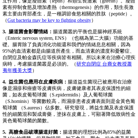
互作用，像是瘦體素（leptin）和類生長激素（ghrelin）。瘦體
素有抑制食慾及增加產熱（thermogenesis）的作用，類生長激
素主要由胃部產生，是一種調節食慾相關的胜肽（peptide）。
（
Gut bacteria may be key to fighting obesity
）
3. 腸道菌會影響情緒：
腸道菌叢的平衡也是腸神經系統
（Enteric nervous system, ENS）（也稱為第二大腦）功能的基
礎。腸胃除了負責消化功能還和我們的情緒息息相關，因為
95%的血清素都是由腸道所產生，而血清素的濃度和憂鬱症、
自閉症及帕金森氏症等疾病皆有相關。所以未來在治療心理疾
病時，考慮腸道菌叢是必須的。（
研究自閉症 台裔女教授蕭
夷年獲美大獎
）
4. 益生菌也應用在皮膚疾病：
腸道益生菌現已被應用在治療
像是濕疹和痤瘡等皮膚疾病，皮膚健康者其表皮保護性的細
菌，如表皮葡萄球菌（S.epidermidis）及人葡萄球菌
（S.hominis）等菌數較高，而濕疹患者皮膚表面則是金黃色葡
萄球菌 （S.aureus）佔多數。研究發現，將益生菌及表皮保護
性的細菌混和製成膏藥，塗抹在皮膚上，可顯著降低致病性金
黃色葡萄球菌的菌數。
5. 高糖食品破壞腸道好菌：
腸道菌的理想比例為85%的益菌