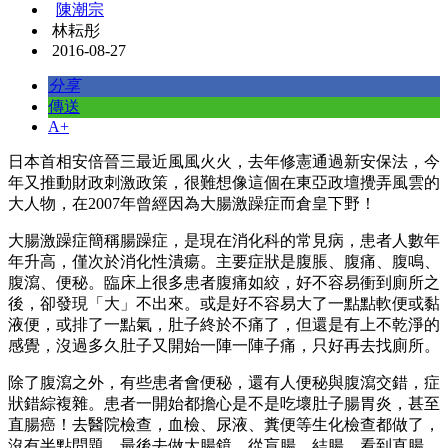
陳潮宗
林耘彤
2016-08-27
分享
傳送
A+
日本首相安倍晉三最近風風火火，去年修憲通過新安保法，今
年又推動財政刺激政策，很難想像這個在東亞政壇攪弄風雲的
大人物，在2007年曾經因為大腸激躁症而倉皇下野！
大腸激躁症簡稱腸躁症，是現在消化科的常見病，患者人數年
年升高，僅次於消化性潰瘍。主要症狀是腹脹、腹痛、腹鳴、
腹瀉、便秘。臨床上很多患者腹痛如絞，好不容易衝到廁所之
後，卻發現「大」不出來。或是好不容易大了一點點軟便或黏
液便，或排了一點氣，肚子終於不痛了，但還是有上不乾淨的
感覺，沒過多久肚子又開始一陣一陣子痛，只好再去找廁所。
除了腹瀉之外，有些患者會便秘，還有人便秘與腹瀉交錯，症
狀錯綜複雜。患者一開始都擔心是不是吃壞肚子腸胃炎，甚至
直腸癌！去醫院檢查，血檢、尿液、糞便等生化檢查都做了，
沒有半點問題。最後去做大腸鏡，從盲腸、結腸、看到直腸，