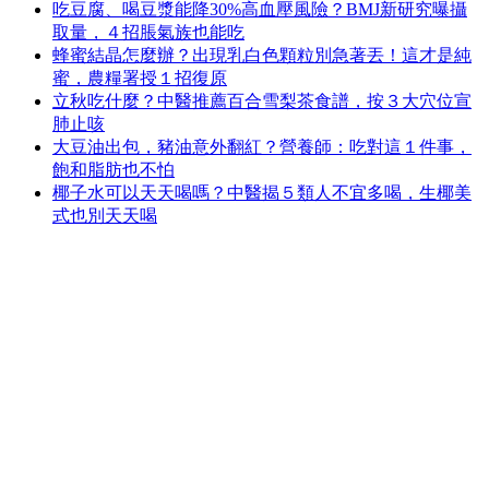
吃豆腐、喝豆漿能降30%高血壓風險？BMJ新研究曝攝
取量，４招脹氣族也能吃
蜂蜜結晶怎麼辦？出現乳白色顆粒別急著丟！這才是純
蜜，農糧署授１招復原
立秋吃什麼？中醫推薦百合雪梨茶食譜，按３大穴位宣
肺止咳
大豆油出包，豬油意外翻紅？營養師：吃對這１件事，
飽和脂肪也不怕
椰子水可以天天喝嗎？中醫揭５類人不宜多喝，生椰美
式也別天天喝