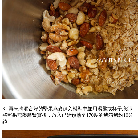
3. 再來將混合好的堅果燕麥倒入模型中並用湯匙或杯子底部
將堅果燕麥壓緊實後，放入已經預熱至170度的烤箱烤約10分
鐘。