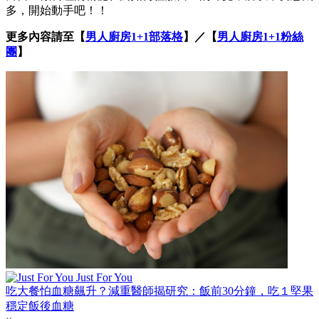
多，開始動手吧！！
更多內容請至【
男人廚房1+1部落格
】／【
男人廚房1+1粉絲
團
】
Just For You
吃大餐怕血糖飆升？減重醫師揭研究：飯前30分鐘，吃１堅果
穩定飯後血糖