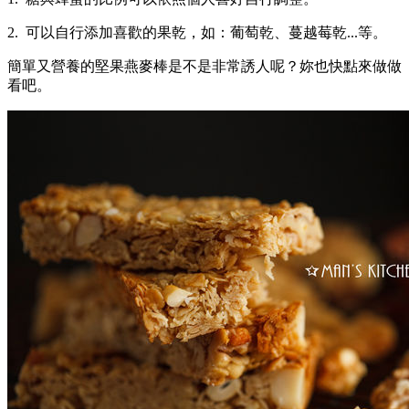
2. 可以自行添加喜歡的果乾，如：葡萄乾、蔓越莓乾...等。
簡單又營養的堅果燕麥棒是不是非常誘人呢？妳也快點來做做
看吧。