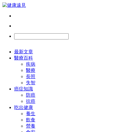
最新文章
醫療百科
疾病
醫療
長照
失智
癌症知識
防癌
抗癌
吃出健康
養生
飲食
營養