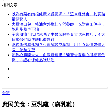
×
相關文章
以為有菜有肉很健康？營養師：「這４種外食」其實熱
量超驚人
大豆油出包，豬油意外翻紅？營養師：吃對這１件事，
飽和脂肪也不怕
子宮肌瘤可以吃冰嗎？中醫師解答５大吃冰技巧，４大
日常保健助逆轉肌瘤體質
吃晚飯倍感孤獨？心理師談空巢期，用１０習慣強健大
腦、預防失智
熱到心臟開大火、血液變糖漿？醫警告夏季心肌梗塞危
機，３護心保健品聰明吃
食譜
庶民美食：豆乳雞（腐乳雞）