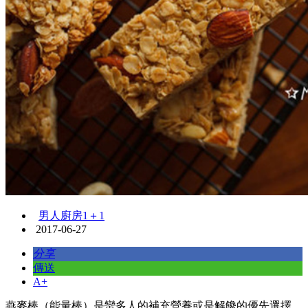
男人廚房1＋1
2017-06-27
分享
傳送
A+
燕麥棒（能量棒）是蠻多人的補充營養或是解饞的優先選擇，