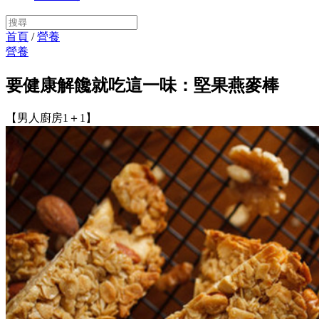
首頁
/
營養
營養
要健康解饞就吃這一味：堅果燕麥棒
【男人廚房1＋1】