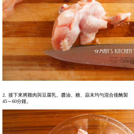
2. 接下來將雞肉與豆腐乳、醬油、糖、蒜末均勻混合後醃製
45～60分鐘。