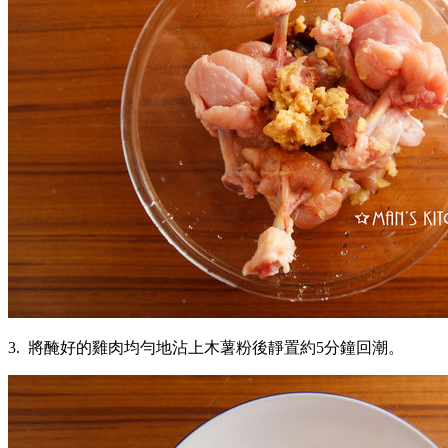
3. 將醃好的雞肉均勻地沾上木薯粉後靜置約5分鐘回潮。