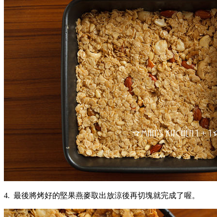
4. 最後將烤好的堅果燕麥取出放涼後再切塊就完成了喔。