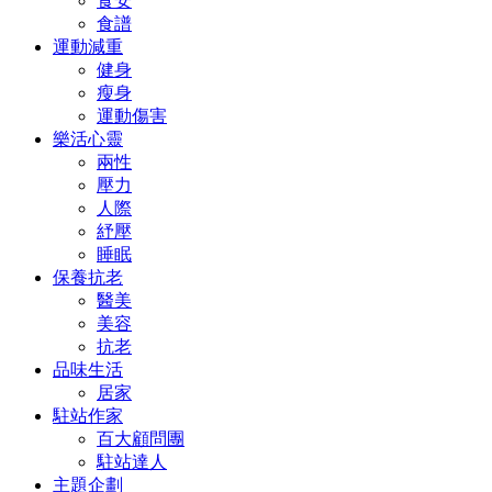
食安
食譜
運動減重
健身
瘦身
運動傷害
樂活心靈
兩性
壓力
人際
紓壓
睡眠
保養抗老
醫美
美容
抗老
品味生活
居家
駐站作家
百大顧問團
駐站達人
主題企劃