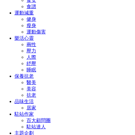
食安
食譜
運動減重
健身
瘦身
運動傷害
樂活心靈
兩性
壓力
人際
紓壓
睡眠
保養抗老
醫美
美容
抗老
品味生活
居家
駐站作家
百大顧問團
駐站達人
主題企劃