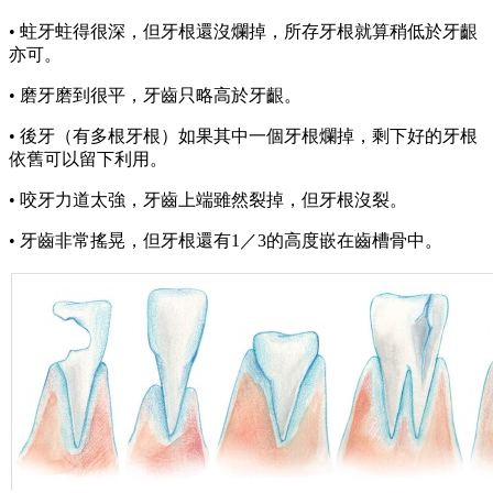
• 蛀牙蛀得很深，但牙根還沒爛掉，所存牙根就算稍低於牙齦
亦可。
• 磨牙磨到很平，牙齒只略高於牙齦。
• 後牙（有多根牙根）如果其中一個牙根爛掉，剩下好的牙根
依舊可以留下利用。
• 咬牙力道太強，牙齒上端雖然裂掉，但牙根沒裂。
• 牙齒非常搖晃，但牙根還有1／3的高度嵌在齒槽骨中。