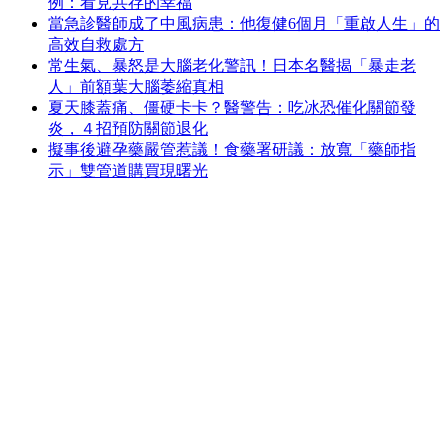
例：看見共存的幸福
當急診醫師成了中風病患：他復健6個月「重啟人生」的
高效自救處方
常生氣、暴怒是大腦老化警訊！日本名醫揭「暴走老
人」前額葉大腦萎縮真相
夏天膝蓋痛、僵硬卡卡？醫警告：吃冰恐催化關節發
炎，４招預防關節退化
擬事後避孕藥嚴管惹議！食藥署研議：放寬「藥師指
示」雙管道購買現曙光