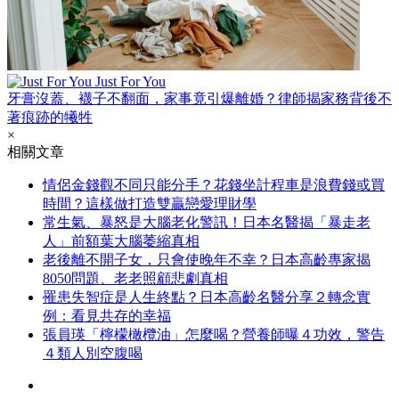
Just For You
牙膏沒蓋、襪子不翻面，家事竟引爆離婚？律師揭家務背後不
著痕跡的犧牲
×
相關文章
情侶金錢觀不同只能分手？花錢坐計程車是浪費錢或買
時間？這樣做打造雙贏戀愛理財學
常生氣、暴怒是大腦老化警訊！日本名醫揭「暴走老
人」前額葉大腦萎縮真相
老後離不開子女，只會使晚年不幸？日本高齡專家揭
8050問題、老老照顧悲劇真相
罹患失智症是人生終點？日本高齡名醫分享２轉念實
例：看見共存的幸福
張員瑛「檸檬橄欖油」怎麼喝？營養師曝４功效，警告
４類人別空腹喝