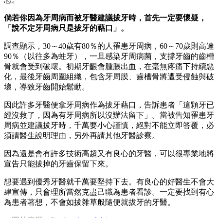
倘若你因為牙周病而被牙醫建議拔牙時，首先一定要懷疑，
「說不定牙周病只是拔牙的藉口」。
調查顯示，30～40歲有80％的人罹患牙周病，60～70歲則高達
90％（以往多為蛀牙），一旦感染牙周病菌，支撐牙齒的齒槽
骨就會受到破壞。初期牙齦會腫脹出血，在毫無疼痛下持續惡
化，最後牙齒周圍組織，包含牙周膜、齒槽骨將遭受侵蝕與破
壞，導致牙齒開始鬆動。
因此許多牙醫便拿牙周病作為拔牙藉口，告訴患者「這顆牙已
經沒救了，因為有牙周病所以沒辦法留下」。當被告知罹患牙
周病並建議拔牙時，千萬要小心謹慎，絕對不能立即答覆，必
須請醫生說明理由，另外再請其他牙醫診察。
因為還是會有許多技術高超又有良心的牙醫，可以很專業地將
宣告只能拔掉的牙齒保留下來。
想要遇到優秀牙醫就千萬要堅持下去。有良心的好醫生不會大
肆宣傳，只會理所當然克盡己職為患者看診。一定要找到有心
為患者著想，不會如拔雜草般隨便就拔牙的牙醫。