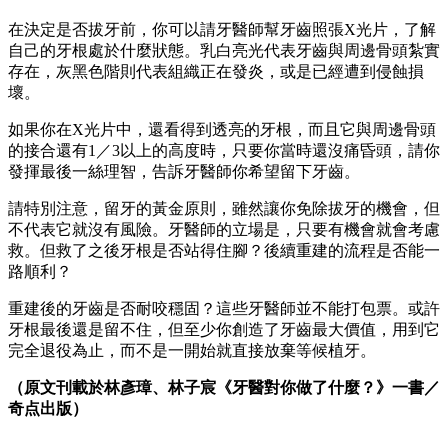
在決定是否拔牙前，你可以請牙醫師幫牙齒照張X光片，了解
自己的牙根處於什麼狀態。乳白亮光代表牙齒與周邊骨頭紮實
存在，灰黑色階則代表組織正在發炎，或是已經遭到侵蝕損
壞。
如果你在X光片中，還看得到透亮的牙根，而且它與周邊骨頭
的接合還有1／3以上的高度時，只要你當時還沒痛昏頭，請你
發揮最後一絲理智，告訴牙醫師你希望留下牙齒。
請特別注意，留牙的黃金原則，雖然讓你免除拔牙的機會，但
不代表它就沒有風險。牙醫師的立場是，只要有機會就會考慮
救。但救了之後牙根是否站得住腳？後續重建的流程是否能一
路順利？
重建後的牙齒是否耐咬穩固？這些牙醫師並不能打包票。或許
牙根最後還是留不住，但至少你創造了牙齒最大價值，用到它
完全退役為止，而不是一開始就直接放棄等候植牙。
（原文刊載於
林彥璋、林子宸《牙醫對你做了什麼？》
一書／
奇点
出版）