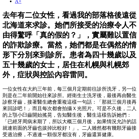
A+
去年有二位女性，看過我的部落格後遠從
北海道來求診。她們所接受的治療令人不
由得驚呼「真的假的？」，實屬難以置信
的詐欺診療。當然，她們都是在偶然的情
形下分別來到診所。患者為四十幾歲以及
五十幾歲的女士，居住在札幌與札幌郊
外，症狀與控訟內容雷同。
一位女性在大約三年前，每三個月定期前往診所洗牙，另一位
則是在二年前開始往來診所。經衛生士洗牙後，最後再由醫生
診察牙齒，接著醫生總會重複這樣一句話：「那就三個月後再
來回診吧！」而且每次都會拍攝Ｘ光照片。可是不久後，二人
的上顎小臼齒開始搖晃，告知醫生後，醫生這樣告訴她們：
「已經牙周病末期了，所以大概三個月後，如果情況允許的話
就連前面的牙齒也拔掉比較好！」。二人雖然都有幾顆牙齒接
受過治療，不過連一顆假牙都沒有，牙齒還算健康。