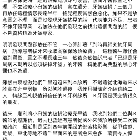
三個月保健時，經過治療應該即可改善。然而牙醫卻置之不
理，不去治療小臼齒的破損，實在過分。牙齒破損了三個月，
再放任這種情形長達半年，搖晃程度當然會惡化。如果不是故
意置之不理，而是沒發現牙齒搖晃的話，代表能力不足。患者
不像牙醫專業，若無法在他們發現之前找出這個問題的話，便
不夠資格稱為牙齒專家。
明明發現問題卻放任不管，一心算計著「到時再歸究於牙周
病，誘導患者拔牙來收取高額保險治療費」，這種醫生難怪會
遭到質疑。置之不理長達三年，然後突然告訴患者「已經是牙
周病末期所以必須拔掉牙齒」的牙醫，稱他們為典型的黑心牙
醫也不為過。
雖然由衷感激她們千里迢迢來到本診所，不過遠從北海道來求
診實在舟車勞頓，所以初診過後，我便用掛號寄介紹信給二
人，轉診至札幌值得信任的Ｋ牙科診所，Ｋ牙醫是我交情很久
的朋友。
後來，順利將小臼齒的破損治療完畢後，我收到她們二位與Ｋ
醫師的感謝信。過去也曾經有患者從國外來我診所接受二次醫
療諮詢，最近則是受到四年前開設的部落格影響，從甲信越、
近畿、東北等地不遠千里而來的患者愈來愈多，著實令人惶
恐。