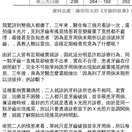
我驚訝到整個人都傻了。三年來，醫生每三個月看診一次，還
拍攝Ｘ光片，見到牙齒有搖晃情形甚至變嚴重了竟然都不處
理，最後甚至告知患者「因為是牙周病末期所以必須拔掉牙
齒」，真教人難以置信。這樣定期檢查究竟為了什麼呢？
由於二人皆有定期確實就診，因此這分明是詐欺診療行為。同
一顆牙齒一直搖晃卻檢查不出來，實在不合理。患者牙齒在仔
細照顧下，完全不可能單純因牙周病便出現如此嚴重搖晃的情
形。三年後，身為牙醫怎麼還能做出「因為到了牙周病末期所
以須拔掉」的診斷？
這種案例實屬偶然，二人就診的牙科診所也各不相同。老實
說，治療並不困難，二人都只是牙齒破損，並非罹患牙周病。
像這種時候，最好的方式就是透過Ｘ光照片診察。由於是同一
顆牙齒出現搖晃，所以只要透過診察當下的Ｘ光照片並調閱病
歷，就能了解開始出現搖晃的時間點。
依照二人的情形來看，單純只是牙齒破損並非牙周病，所以每