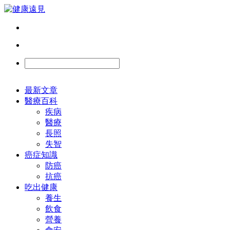
最新文章
醫療百科
疾病
醫療
長照
失智
癌症知識
防癌
抗癌
吃出健康
養生
飲食
營養