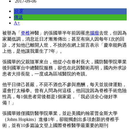
2017-09-06
分享
傳送
A+
被譽為「
脊椎
神醫」的張國華半年前因罹患
腦瘤
去世，但因為
家屬低調，消息近日才漸漸傳出；甚至有病人因每年1次的回
診，才知他已離開人世，不捨的在網上留言表示「慶幸能夠遇
上他，是他讓我重生了7年」。
張國華的父親隨軍來台，他從小在眷村長大，國防醫學院畢業
後到國軍台中總醫院服務，卻也在此因醫術高明，國內外求診
患者大排長龍，一度成為區域醫院的奇蹟。
他平日律己甚嚴，不菸不酒也不參與應酬，每天並規律運動，
還會打太極拳。曾有人問為何這樣，他回說因為脊椎手術危險
性高，每1個患者背後都是1個家庭，「我必須全心做好準
備！」
張國華雖僅國防醫學院畢業，並赴美國約翰霍普金斯大學
（Johns Hopkins）進修1年，卻能獨創出多項創新的脊椎手
術，並有10多篇論文登上國際脊椎醫學最重要的期刊