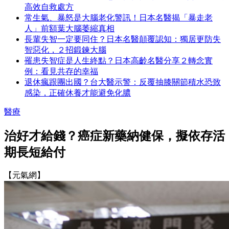
高效自救處方
常生氣、暴怒是大腦老化警訊！日本名醫揭「暴走老
人」前額葉大腦萎縮真相
長輩失智一定要同住？日本名醫顛覆認知：獨居更防失
智惡化，２招鍛鍊大腦
罹患失智症是人生終點？日本高齡名醫分享２轉念實
例：看見共存的幸福
退休瘋跟團出國？台大醫示警：反覆抽膝關節積水恐致
感染，正確休養才能避免化膿
醫療
治好才給錢？癌症新藥納健保，擬依存活
期長短給付
【元氣網】