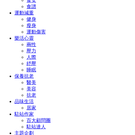
食安
食譜
運動減重
健身
瘦身
運動傷害
樂活心靈
兩性
壓力
人際
紓壓
睡眠
保養抗老
醫美
美容
抗老
品味生活
居家
駐站作家
百大顧問團
駐站達人
主題企劃