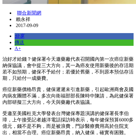
聯合新聞網
賴永祥
2017-09-09
分享
傳送
A+
治好才給錢？健保署今天邀藥廠代表召開國內第一次癌症新藥
納保協議，會中提三大方向，其一為癌友使用新藥後的存活期
若不如預期，健保不予給付；若優於舊藥，不到原本預估存活
期，只給付一成藥費。
癌症新藥價格昂貴，健保遲遲未引進新藥，引起歐洲商會及國
內病友團體不滿，多次向衛福部部長陳時中陳請，為此健保署
內部研擬三大方向，今天與藥廠代表協議。
受邀至美國杜克大學發表台灣健保專題演講的健保署長李伯
璋，上午接受記者越洋電話採訪時表示，每年健保預算6000多
億元，錢不是不夠，而是被浪費，門診醫療費用高於住院支
出，相當不合理。癌症新藥昂貴，納入健保，確實有困難。