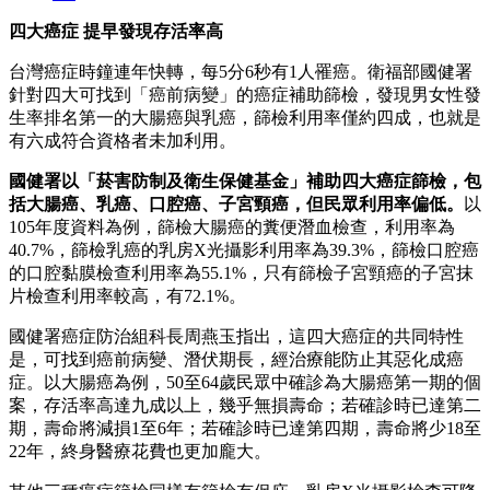
四大癌症 提早發現存活率高
台灣癌症時鐘連年快轉，每5分6秒有1人罹癌。衛福部國健署
針對四大可找到「癌前病變」的癌症補助篩檢，發現男女性發
生率排名第一的大腸癌與乳癌，篩檢利用率僅約四成，也就是
有六成符合資格者未加利用。
國健署以「菸害防制及衛生保健基金」補助四大癌症篩檢，包
括大腸癌、乳癌、口腔癌、子宮頸癌，但民眾利用率偏低。
以
105年度資料為例，篩檢大腸癌的糞便潛血檢查，利用率為
40.7%，篩檢乳癌的乳房X光攝影利用率為39.3%，篩檢口腔癌
的口腔黏膜檢查利用率為55.1%，只有篩檢子宮頸癌的子宮抹
片檢查利用率較高，有72.1%。
國健署癌症防治組科長周燕玉指出，這四大癌症的共同特性
是，可找到癌前病變、潛伏期長，經治療能防止其惡化成癌
症。以大腸癌為例，50至64歲民眾中確診為大腸癌第一期的個
案，存活率高達九成以上，幾乎無損壽命；若確診時已達第二
期，壽命將減損1至6年；若確診時已達第四期，壽命將少18至
22年，終身醫療花費也更加龐大。