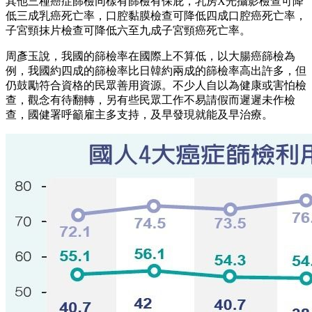
其他三種癌症篩檢同樣有篩檢有保庇，乳房X光攝影檢查可降
低三成乳癌死亡率，口腔黏膜檢查可降低四成口腔癌死亡率，
子宮頸抹片檢查可降低六至九成子宮頸癌死亡率。
周彥玉說，我國的篩檢率在國際上不算低，以大腸癌篩檢為
例，我國約四成的篩檢率比日韓約兩成的篩檢率高出許多，但
仍鼓勵符合資格的民眾善用資源。不少人自以為健康或害怕檢
查，觀念有待翻轉，另有些民眾工作不易請假而遲遲未作檢
查，國健署呼籲雇主多支持，及早發現就能及早治療。