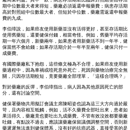
期中位數最大者來得短，藥廠必須返還申報藥費；病患存活期
高於對照組中位數最大者、但短於中位數，藥廠需返還申報藥
費的九成。
李伯璋說，如果癌友使用新藥並沒有活得更好，甚至存活期比
使用舊藥短，還要健保付錢，相當奇怪。例如，舊藥平均存活
期一年六個月，新藥兩年，如果患者用新藥活不到一年半，健
保當然不會給錢；如果存活期介於一年半至兩年，健保只付一
成藥費。
有國際藥廠私下抱怨，這些條文極為不合理，如果癌友使用新
藥過程中，因為車禍或噎死意外死亡，死因與藥物治療完全無
關，只因存活期較短，竟要藥廠全部埋單，「這樣合理嗎？」
對於藥廠的反彈，李伯璋指出，病人因為其他原因死亡的部
分，還有討論空間。
健保署藥物共用擬訂會議主席陳昭姿也認為這三大方向過於嚴
苛，且內容相互牴觸，例如，活不久藥費全部吐出來，患者如
果活得久，藥廠竟也要吐出九成藥費。不管有效沒效都要藥廠
吐錢，有點說不過去，應該讓藥廠保留議價調整空間，否則新
藥遲遲無法進到健保體系，沒有好的抗癌武器，直接受害的是