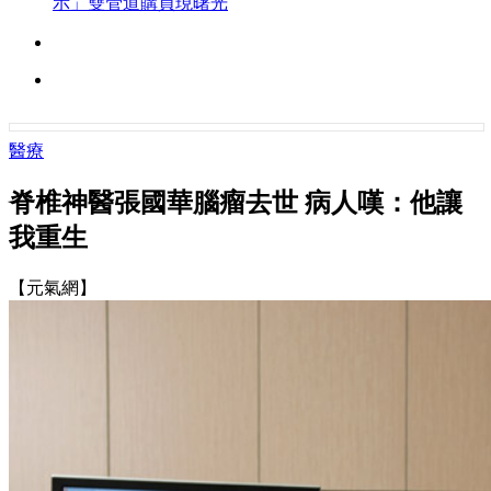
示」雙管道購買現曙光
醫療
脊椎神醫張國華腦瘤去世 病人嘆：他讓
我重生
【元氣網】