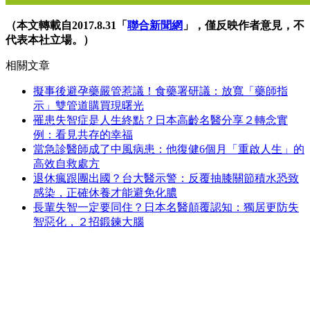
（本文轉載自2017.8.31「
聯合新聞網
」，僅反映作者意見，不
代表本社立場。）
相關文章
擬事後避孕藥嚴管惹議！食藥署研議：放寬「藥師指
示」雙管道購買現曙光
罹患失智症是人生終點？日本高齡名醫分享２轉念實
例：看見共存的幸福
當急診醫師成了中風病患：他復健6個月「重啟人生」的
高效自救處方
退休瘋跟團出國？台大醫示警：反覆抽膝關節積水恐致
感染，正確休養才能避免化膿
長輩失智一定要同住？日本名醫顛覆認知：獨居更防失
智惡化，２招鍛鍊大腦