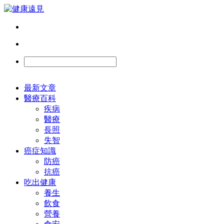
最新文章
醫療百科
疾病
醫療
長照
失智
癌症知識
防癌
抗癌
吃出健康
養生
飲食
營養