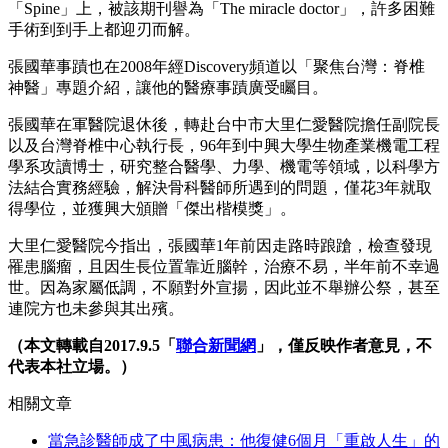
「Spine」上，被該期刊譽為「The miracle doctor」，許多困難
手術到到手上都迎刃而解。
張國華事蹟也在2008年經Discovery頻道以「聚焦台灣：脊椎
神醫」專題介紹，讓他的醫療事蹟廣受矚目。
張國華在軍醫院退休後，轉赴台中市大里仁愛醫院擔任副院長
以及台灣脊椎中心執行長，96年到中興大學生物產業機電工程
學系攻讀博士，研究整合醫學、力學、機電等領域，以科學方
法結合實務經驗，解決骨科醫師所遇到的問題，僅花3年就取
得學位，並獲興大頒贈「傑出楷模獎」。
大里仁愛醫院今指出，張國華1年前因走路時踉蹌，檢查發現
罹患腦瘤，且因生長位置靠近腦幹，治療不易，半年前不幸過
世。因為家屬低調，不願對外宣揚，因此並不舉辦公祭，甚至
連院方也未參與其出殯。
（本文轉載自2017.9.5「
聯合新聞網
」，僅反映作者意見，不
代表本社立場。）
相關文章
當急診醫師成了中風病患：他復健6個月「重啟人生」的