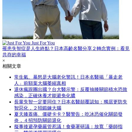
Just For You
罹患失智症是人生終點？日本高齡名醫分享２轉念實例：看見
共存的幸福
×
相關文章
常生氣、暴怒是大腦老化警訊！日本名醫揭「暴走老
人」前額葉大腦萎縮真相
退休瘋跟團出國？台大醫示警：反覆抽膝關節積水恐致
感染，正確休養才能避免化膿
長輩失智一定要同住？日本名醫顛覆認知：獨居更防失
智惡化，２招鍛鍊大腦
夏天膝蓋痛、僵硬卡卡？醫警告：吃冰恐催化關節發
炎，４招預防關節退化
擬事後避孕藥嚴管惹議！食藥署研議：放寬「藥師指