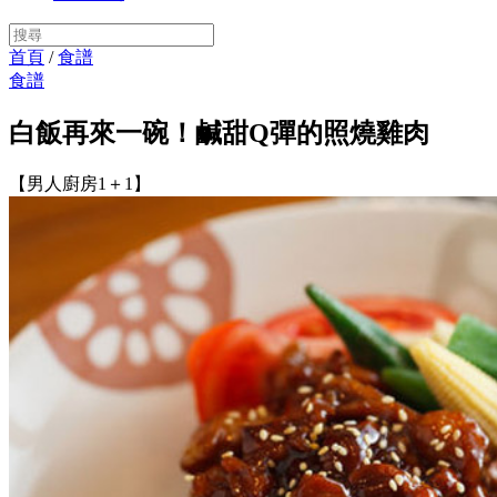
首頁
/
食譜
食譜
白飯再來一碗！鹹甜Q彈的照燒雞肉
【男人廚房1＋1】