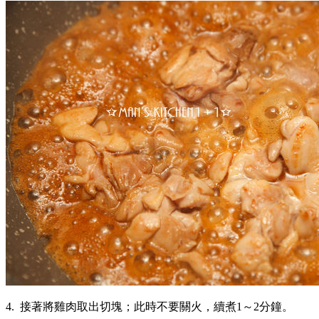
4. 接著將雞肉取出切塊；此時不要關火，續煮1～2分鐘。