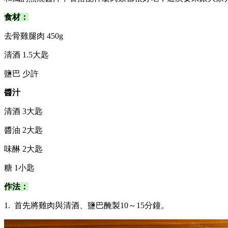
食材：
去骨雞腿肉 450g
清酒 1.5大匙
鹽巴 少許
醬汁
清酒 3大匙
醬油 2大匙
味醂 2大匙
糖 1小匙
作法：
1. 首先將雞肉與清酒、鹽巴醃製10～15分鐘。