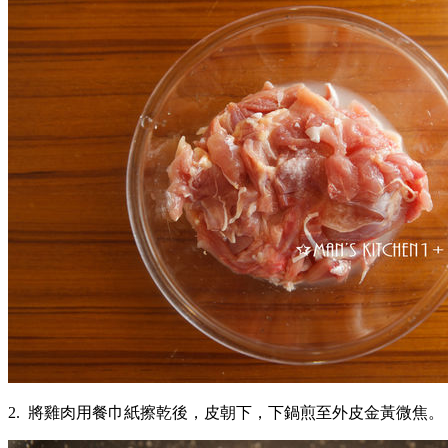
2. 將雞肉用餐巾紙擦乾後，皮朝下，下鍋煎至外皮金黃微焦。