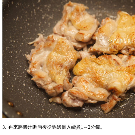
3. 再來將醬汁調勻後從鍋邊倒入續煮1～2分鐘。