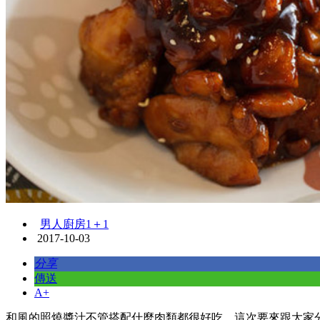
男人廚房1＋1
2017-10-03
分享
傳送
A+
和風的照燒醬汁不管搭配什麼肉類都很好吃，這次要來跟大家