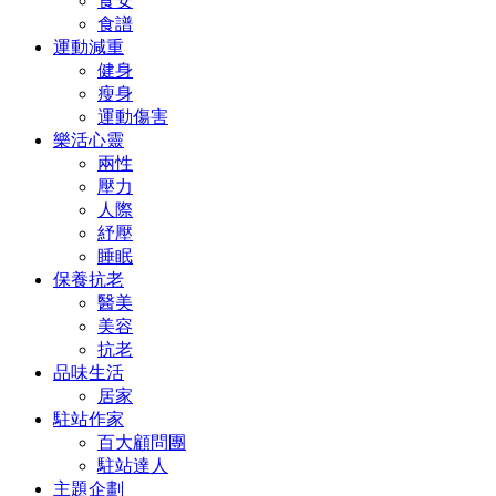
食安
食譜
運動減重
健身
瘦身
運動傷害
樂活心靈
兩性
壓力
人際
紓壓
睡眠
保養抗老
醫美
美容
抗老
品味生活
居家
駐站作家
百大顧問團
駐站達人
主題企劃