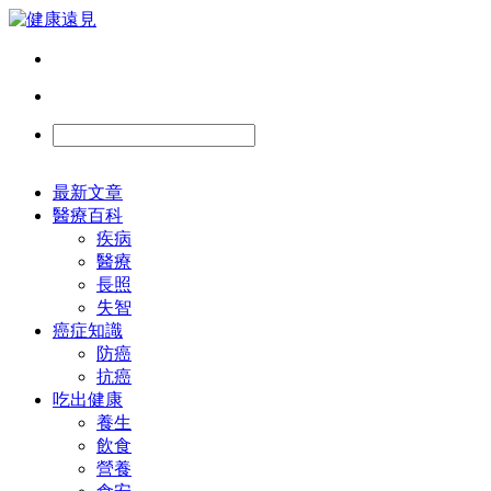
最新文章
醫療百科
疾病
醫療
長照
失智
癌症知識
防癌
抗癌
吃出健康
養生
飲食
營養