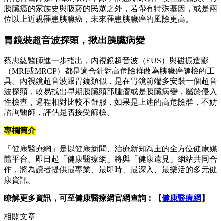
胰臟癌的家族史與吸菸的民眾之外，若帶有特殊基因，或是兩
位以上近親罹患胰臟癌，未來罹患胰臟癌的風險更高。
胃鏡裝超音波探頭，揪出胰臟病變
蔡忠紘醫師進一步指出，內視鏡超音波（EUS）與磁振造影
（MRI或MRCP）都是適合針對高危險群做為胰臟癌健檢的工
具。內視鏡超音波跟胃鏡類似，是在胃鏡前端多安裝一個超音
波探頭，較易找出早期胰臟頭部腫瘤或是胰臟病變，屬於侵入
性檢查，過程相對比較不舒服，如果是上述的高危險群，不妨
諮詢醫師，評估是否接受篩檢。
專欄簡介
「健康醫療網」是以健康新聞、治療新知為主的全方位健康媒
體平台。即日起「健康醫療網」將與「健康遠見」網站共同合
作，將為讀者提供最專業、最即時、最深入、最樂活的多元健
康資訊。
瞭解更多資訊，可至健康醫療網官網查詢：【
健康醫療網
】
相關文章