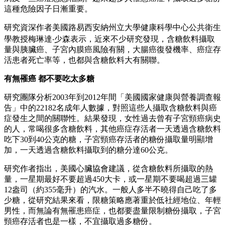
這種危險因子日漸重要。
研究資深作者美國路易西安納州立大學健康科學中心公共衛生
學教授梅琳達‧少森表示，近來不少研究發現，含糖飲料攝取
量與胰臟癌、子宮內膜癌風險有關，大腸癌復發機率、癌症存
活患者死亡率等，也都與含糖飲料大有關聯。
有無罹癌 都不要吃太多糖
研究團隊分析2003年到2012年間「美國國家健康與營養調查報
告」中的22182名成年人數據，對照這些人攝取含糖飲料與癌
症發生之間的關聯性。結果發現，女性過去曾有子宮頸癌病史
的人，常喝很多含糖飲料，其他癌症存活者一天透過含糖飲料
吃下30到40公克的糖，子宮頸癌存活者的糖份攝取量明顯增
加，一天透過含糖飲料攝取到的糖分達60公克。
研究作者指出，美國心臟協會建議，從含糖飲料所攝取的熱
量，一星期最好不要超過450大卡，或一星期不要喝超過三罐
12盎司（約355毫升）的汽水。一般人多半不曉得自己吃了多
少糖，從研究結果來看，限糖策略應著重於低社經地位、年輕
男性，而無論有無罹患癌症，也都要盡量限制糖份攝取，子宮
頸癌存活者也是一樣，不宜攝取過多糖份。