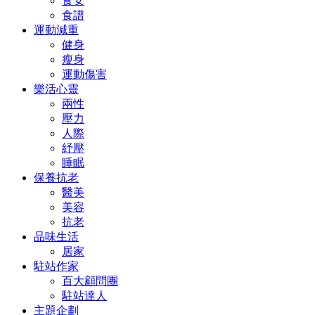
食安
食譜
運動減重
健身
瘦身
運動傷害
樂活心靈
兩性
壓力
人際
紓壓
睡眠
保養抗老
醫美
美容
抗老
品味生活
居家
駐站作家
百大顧問團
駐站達人
主題企劃