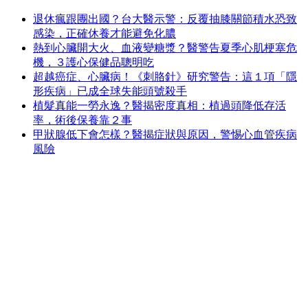
退休瘋跟團出國？台大醫示警：反覆抽膝關節積水恐致
感染，正確休養才能避免化膿
熱到心臟開大火、血液變糖漿？醫警告夏季心肌梗塞危
機，３護心保健品聰明吃
超越癌症、心臟病！《刺胳針》研究警告：這１項「隱
形疾病」已成全球失能頭號殺手
植髮真能一勞永逸？醫揭密度真相：植過頭降低存活
率，術後保養靠２事
甲狀腺低下會怎樣？醫揭症狀與原因，警惕心血管疾病
風險