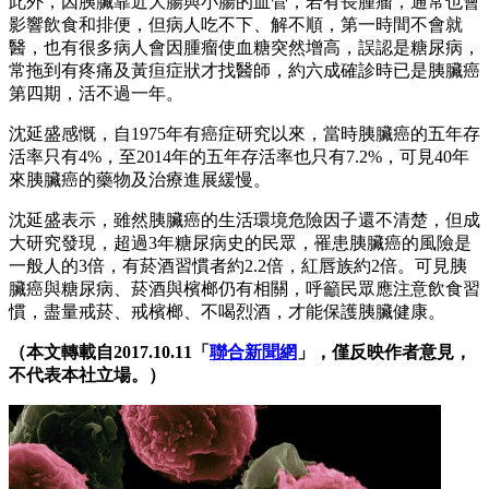
此外，因胰臟靠近大腸與小腸的血管，若有長腫瘤，通常也會
影響飲食和排便，但病人吃不下、解不順，第一時間不會就
醫，也有很多病人會因腫瘤使血糖突然增高，誤認是糖尿病，
常拖到有疼痛及黃疸症狀才找醫師，約六成確診時已是胰臟癌
第四期，活不過一年。
沈延盛感慨，自1975年有癌症研究以來，當時胰臟癌的五年存
活率只有4%，至2014年的五年存活率也只有7.2%，可見40年
來胰臟癌的藥物及治療進展緩慢。
沈延盛表示，雖然胰臟癌的生活環境危險因子還不清楚，但成
大研究發現，超過3年糖尿病史的民眾，罹患胰臟癌的風險是
一般人的3倍，有菸酒習慣者約2.2倍，紅唇族約2倍。可見胰
臟癌與糖尿病、菸酒與檳榔仍有相關，呼籲民眾應注意飲食習
慣，盡量戒菸、戒檳榔、不喝烈酒，才能保護胰臟健康。
（本文轉載自2017.10.11「
聯合新聞網
」，僅反映作者意見，
不代表本社立場。）