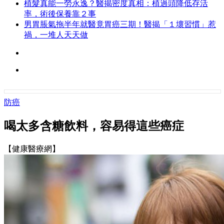
植髮真能一勞永逸？醫揭密度真相：植過頭降低存活
率，術後保養靠２事
男胃脹氣拖半年就醫竟胃癌三期！醫揭「１壞習慣」惹
禍，一堆人天天做
防癌
喝太多含糖飲料，容易得這些癌症
【健康醫療網】