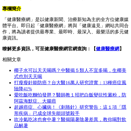
專欄簡介
「健康醫療網」是以健康新聞、治療新知為主的全方位健康媒
體平台。即日起「健康醫療網」將與「健康遠見」網站共同合
作，將為讀者提供最專業、最即時、最深入、最樂活的多元健
康資訊。
瞭解更多資訊，可至健康醫療網官網查詢：【
健康醫療網
】
相關文章
椰子水可以天天喝嗎？中醫揭５類人不宜多喝，生椰美
式也別天天喝
打瘦瘦針能防癌？台大醫16萬人研究證實：13種癌症風
險降41%
愛吃飯吃麵怕發胖？醫師教１招把白飯變抗性澱粉，防
阿茲海默症、大腸癌
超越癌症、心臟病！《刺胳針》研究警告：這１項「隱
形疾病」已成全球失能頭號殺手
吹冷氣吃冰也會中暑？醫揭陽暑陰暑差異，教你喝對飲
品解暑