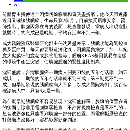
A+
前體育主播傅達仁因病切除膽囊和胃受盡折磨，他今天再透露
近日又確診胰臟癌，生命只剩2個月，目前接受居家安寧。醫
師指出，胰臟因藏在胃的後面，檢查難發現，當病人出現症狀
就醫時，約六成已是晚期，平均存活率不到一年。
成大醫院臨床醫學研究部主任沈延盛表示，胰臟功能為調控血
糖及蛋白質，每天都要製造消化液，因臟器負擔大，加上年紀
愈大黏膜細胞愈老或胰管阻塞等，腫瘤KRAS基因就易在這樣
的環境中產生突變，使胰臟腫瘤的惡性度比例高。
沈延盛說，台灣胰臟癌一期病人開完刀後的五年存活率，約五
成以上，二期後的五年存活率就不到三成，第三期更不到一
成。但早期發現的胰臟癌病人不多，以成大醫院為例，幾百個
確診病人中，只有6人是一期。
為什麼早期胰臟癌不容易發現？沈延盛解釋，胰臟的位置在胃
的後面，除非用電腦斷層檢查，不然胃視鏡檢查是看不到的，
超音波影像也只能看到胰臟一部分的位置。而電腦斷層檢查的
打藥順序沒抓好，容易影響影像判讀。