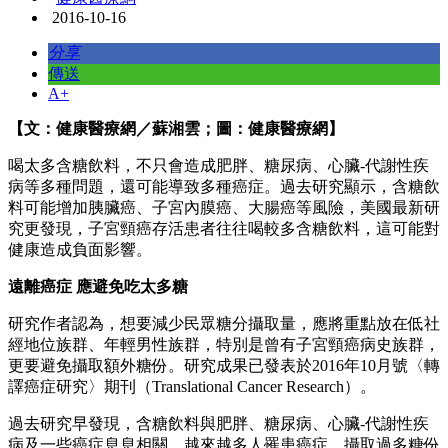
2016-10-16
分享
傳送
A+
【文：健康醫療網／蘇湘雲；圖：健康醫療網】
喝太多含糖飲料，不只會造成肥胖、糖尿病、心臟-代謝性疾
病等多種問題，還可能導致多種癌症。過去研究顯示，含糖飲
料可能增加胰臟癌、子宮內膜癌、大腸癌等風險，美國最新研
究更發現，子宮頸癌存活患者往往喝較多含糖飲料，這可能對
健康造成負面影響。
遠離癌症 應避免吃太多糖
研究作者認為，想要減少民眾糖分攝取量，應將重點放在低社
經地位族群、年輕男性族群，特別是曾有子宮頸癌病史族群，
更要避免攝取額外糖份。研究成果已發表於2016年10月號〈轉
譯癌症研究〉期刊（Translational Cancer Research）。
過去研究早發現，含糖飲料與肥胖、糖尿病、心臟-代謝性疾
病及一些癌症息息相關。越來越多人罹患癌症，攝取過多糖份