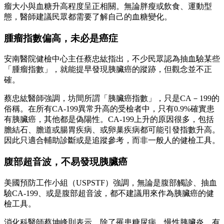
瘤大小與血糖升高程度呈正相關。無論胖瘦或飲食、運動型
態，醫師建議民眾都需要了解自己的血糖變化。
腫瘤指數偏高，未必是癌症
安南醫院健檢中心主任蔡忠紘指出，不少民眾認為抽血驗某些
「腫瘤指數」，就能提早發現胰臟癌的蹤跡，但觀念並不正
確。
蔡忠紘醫師強調，坊間所謂「胰臟癌指數」，只是CA－199的
俗稱。在所有CA-199異常升高的受檢者中，只有0.9%確實患
有胰臟癌，其他都是偽陽性。CA-199上升的原因很多，包括
膽結石、膽道或腸胃疾病、或卵巢疾病都可能引發指數升高。
因此只適合輔助診斷或是追蹤參考，而非一般人的健檢工具。
腹部超音波，不易發現胰臟癌
美國預防工作小組（USPSTF）強調，無論是腹部觸診、抽血
驗CA-199、或是腹部超音波，都不建議用來作為胰臟癌的健
檢工具。
消化科醫師蔡坤峰則表示，除了罹患糖尿病、慢性胰臟炎、有