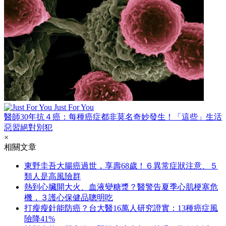
Just For You
醫師30年抗４癌：每種癌症都非莫名奇妙發生！「這些」生活
惡習絕對別犯
×
相關文章
東野圭吾大腸癌過世，享壽68歲！６異常症狀注意、５
類人是高風險群
熱到心臟開大火、血液變糖漿？醫警告夏季心肌梗塞危
機，３護心保健品聰明吃
打瘦瘦針能防癌？台大醫16萬人研究證實：13種癌症風
險降41%