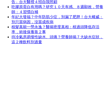
告」台大醫授４招自我照顧
吃膠原蛋白有用嗎？研究１０天有感、８週顯效，營養
師：４習慣白補
年紀大發福？中年防肌少症，別漏了肥胖！台大權威：
別只當病因，沒當成疾病
植髮真能一勞永逸？醫揭密度真相：植過頭降低存活
率，術後保養靠２事
待冷氣房易慢性缺水、頭痛？營養師揭７大缺水症狀，
這２種飲料別過量