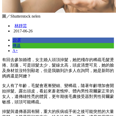
圖／Shutterstock nelen
林靜芸
2017-06-26
分享
傳送
A+
有回去參加婚禮，女主婚人頭頂掉髮，她把殘存的稀疏毛髮燙
捲、刮蓬，可是頭髮太少，髮線太高，頭皮清楚可見，她的臉
及身材並沒特別顯老，但是我聽到許多人在詢問，她是新郎的
媽媽還是阿嬤？
女人有了年齡，毛髮會逐漸變細、變稀疏，隨著年齡增加會開
始掉髮。露出頭皮，看起來蒼老憔悴。體內男性荷爾蒙正常的
女人，遺傳雄性禿的體質，更年期後毛囊接受器對男性荷爾蒙
敏感，頭頂可能稀疏。
掉髮與遺傳基因有關，重大的疾病或手術之後可能突然的大量