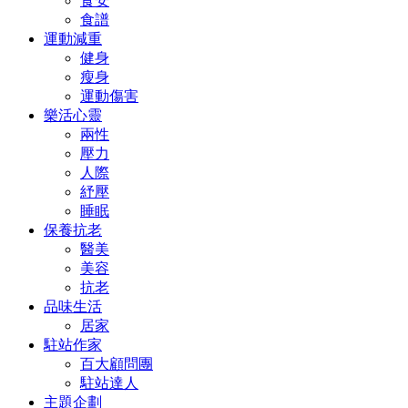
食安
食譜
運動減重
健身
瘦身
運動傷害
樂活心靈
兩性
壓力
人際
紓壓
睡眠
保養抗老
醫美
美容
抗老
品味生活
居家
駐站作家
百大顧問團
駐站達人
主題企劃