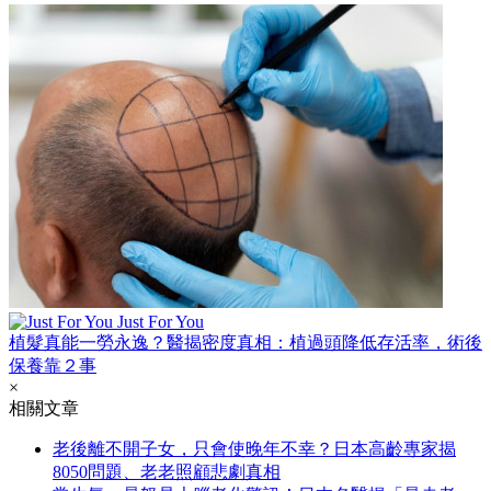
Just For You
植髮真能一勞永逸？醫揭密度真相：植過頭降低存活率，術後
保養靠２事
×
相關文章
老後離不開子女，只會使晚年不幸？日本高齡專家揭
8050問題、老老照顧悲劇真相