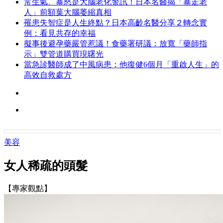
常生氣、暴怒是大腦老化警訊！日本名醫揭「暴走老
人」前額葉大腦萎縮真相
罹患失智症是人生終點？日本高齡名醫分享２轉念實
例：看見共存的幸福
擬事後避孕藥嚴管惹議！食藥署研議：放寬「藥師指
示」雙管道購買現曙光
當急診醫師成了中風病患：他復健6個月「重啟人生」的
高效自救處方
美容
女人稀疏的頭髮
【專家觀點】