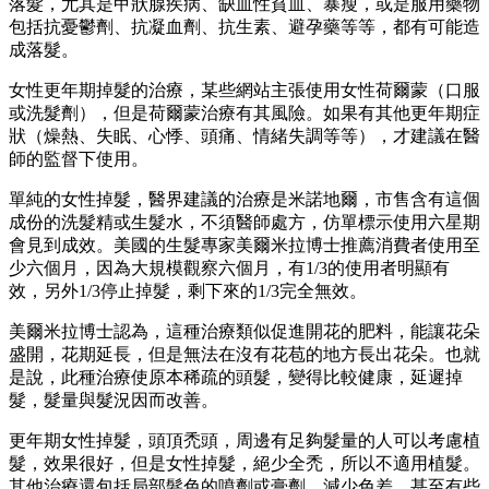
落髮，尤其是甲狀腺疾病、缺血性貧血、暴瘦，或是服用藥物
包括抗憂鬱劑、抗凝血劑、抗生素、避孕藥等等，都有可能造
成落髮。
女性更年期掉髮的治療，某些網站主張使用女性荷爾蒙（口服
或洗髮劑），但是荷爾蒙治療有其風險。如果有其他更年期症
狀（燥熱、失眠、心悸、頭痛、情緒失調等等），才建議在醫
師的監督下使用。
單純的女性掉髮，醫界建議的治療是米諾地爾，市售含有這個
成份的洗髮精或生髮水，不須醫師處方，仿單標示使用六星期
會見到成效。美國的生髮專家美爾米拉博士推薦消費者使用至
少六個月，因為大規模觀察六個月，有1/3的使用者明顯有
效，另外1/3停止掉髮，剩下來的1/3完全無效。
美爾米拉博士認為，這種治療類似促進開花的肥料，能讓花朵
盛開，花期延長，但是無法在沒有花苞的地方長出花朵。也就
是說，此種治療使原本稀疏的頭髮，變得比較健康，延遲掉
髮，髮量與髮況因而改善。
更年期女性掉髮，頭頂禿頭，周邊有足夠髮量的人可以考慮植
髮，效果很好，但是女性掉髮，絕少全禿，所以不適用植髮。
其他治療還包括局部髮色的噴劑或膏劑，減少色差，甚至有些