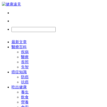
最新文章
醫療百科
疾病
醫療
長照
失智
癌症知識
防癌
抗癌
吃出健康
養生
飲食
營養