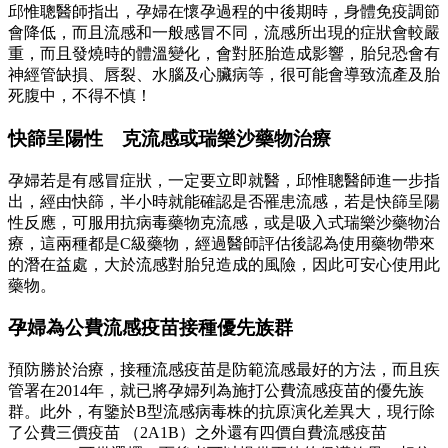
邱惟聰醫師指出，孕婦在懷孕過程的中後期時，身體免疫調節
會降低，而且流感和一般感冒不同，流感所出現的症狀會較嚴
重，而且發燒時的體溫變化，會對胚胎造成影響，胎兒恐會有
神經管缺損、唇裂、水腦及心臟病等，很可能會導致流產及胎
死腹中，不得不慎！
快篩呈陽性 克流感或瑞樂沙藥物治療
孕婦若是有感冒症狀，一定要立即就醫，邱惟聰醫師進一步指
出，經由快篩，半小時就能確認是否罹患流感，若是快篩呈陽
性反應，可服用抗病毒藥物克流感，或是吸入式瑞樂沙藥物治
療，這兩種都是C級藥物，經過醫師評估後認為使用藥物帶來
的潛在益處，大於流感對胎兒造成的風險，因此可安心使用此
藥物。
孕婦為公費流感疫苗接種優先族群
預防勝於治療，接種流感疫苗是防範流感最好的方法，而且疾
管署在2014年，就已將孕婦列為施打公費流感疫苗的優先族
群。此外，有鑒於B型流感病毒株的抗原演化差異大，現行除
了公費三價疫苗 （2A1B）之外還有四價自費流感疫苗