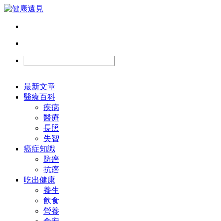
最新文章
醫療百科
疾病
醫療
長照
失智
癌症知識
防癌
抗癌
吃出健康
養生
飲食
營養