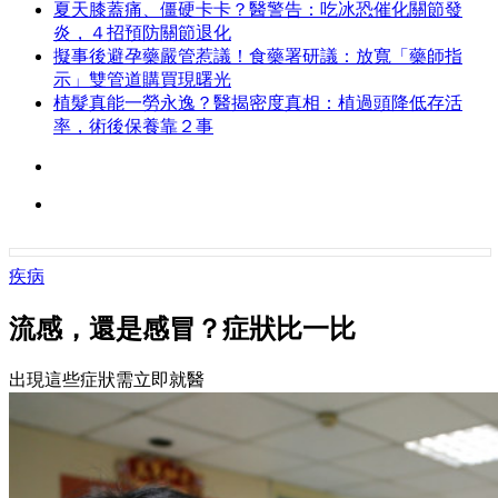
夏天膝蓋痛、僵硬卡卡？醫警告：吃冰恐催化關節發
炎，４招預防關節退化
擬事後避孕藥嚴管惹議！食藥署研議：放寬「藥師指
示」雙管道購買現曙光
植髮真能一勞永逸？醫揭密度真相：植過頭降低存活
率，術後保養靠２事
疾病
流感，還是感冒？症狀比一比
出現這些症狀需立即就醫