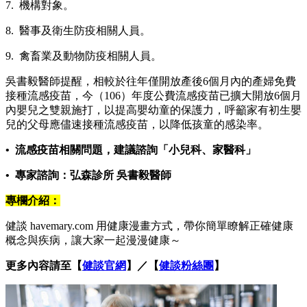
7. 機構對象。
8. 醫事及衛生防疫相關人員。
9. 禽畜業及動物防疫相關人員。
吳書毅醫師提醒，相較於往年僅開放產後6個月內的產婦免費
接種流感疫苗，今（106）年度公費流感疫苗已擴大開放6個月
內嬰兒之雙親施打，以提高嬰幼童的保護力，呼籲家有初生嬰
兒的父母應儘速接種流感疫苗，以降低孩童的感染率。
• 流感疫苗相關問題，建議諮詢「小兒科、家醫科」
• 專家諮詢：弘森診所 吳書毅醫師
專欄介紹：
健談 havemary.com 用健康漫畫方式，帶你簡單瞭解正確健康
概念與疾病，讓大家一起漫漫健康～
更多內容請至【
健談官網
】／【
健談粉絲團
】