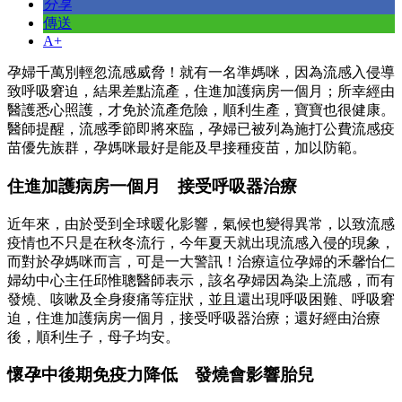
分享
傳送
A+
孕婦千萬別輕忽流感威脅！就有一名準媽咪，因為流感入侵導
致呼吸窘迫，結果差點流產，住進加護病房一個月；所幸經由
醫護悉心照護，才免於流產危險，順利生產，寶寶也很健康。
醫師提醒，流感季節即將來臨，孕婦已被列為施打公費流感疫
苗優先族群，孕媽咪最好是能及早接種疫苗，加以防範。
住進加護病房一個月 接受呼吸器治療
近年來，由於受到全球暖化影響，氣候也變得異常，以致流感
疫情也不只是在秋冬流行，今年夏天就出現流感入侵的現象，
而對於孕媽咪而言，可是一大警訊！治療這位孕婦的禾馨怡仁
婦幼中心主任邱惟聰醫師表示，該名孕婦因為染上流感，而有
發燒、咳嗽及全身痠痛等症狀，並且還出現呼吸困難、呼吸窘
迫，住進加護病房一個月，接受呼吸器治療；還好經由治療
後，順利生子，母子均安。
懷孕中後期免疫力降低 發燒會影響胎兒