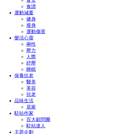
食安
食譜
運動減重
健身
瘦身
運動傷害
樂活心靈
兩性
壓力
人際
紓壓
睡眠
保養抗老
醫美
美容
抗老
品味生活
居家
駐站作家
百大顧問團
駐站達人
主題企劃