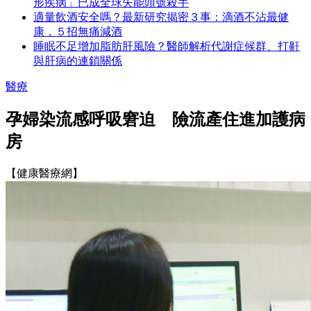
形疾病」已成全球失能頭號殺手
適量飲酒安全嗎？最新研究揭密３事：滴酒不沾最健
康，５招無痛減酒
睡眠不足增加脂肪肝風險？醫師解析代謝症候群、打鼾
與肝病的連鎖關係
醫療
孕婦染流感呼吸窘迫 險流產住進加護病
房
【健康醫療網】