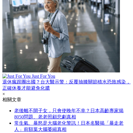
Just For You
退休瘋跟團出國？台大醫示警：反覆抽膝關節積水恐致感染，
正確休養才能避免化膿
×
相關文章
老後離不開子女，只會使晚年不幸？日本高齡專家揭
8050問題、老老照顧悲劇真相
常生氣、暴怒是大腦老化警訊！日本名醫揭「暴走老
人」前額葉大腦萎縮真相