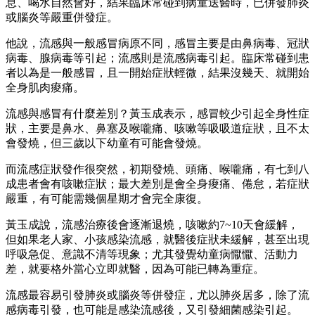
息、喝水自然會好，結果臨床常碰到病童送醫時，已併發肺炎
或腦炎等嚴重併發症。
他說，流感與一般感冒病原不同，感冒主要是由鼻病毒、冠狀
病毒、腺病毒等引起；流感則是流感病毒引起。臨床常碰到患
者以為是一般感冒，且一開始症狀輕微，結果沒幾天、就開始
全身肌肉痠痛。
流感與感冒有什麼差別？黃玉成表示，感冒較少引起全身性症
狀，主要是鼻水、鼻塞及喉嚨痛、咳嗽等吸吸道症狀，且不太
會發燒，但三歲以下幼童有可能會發燒。
而流感症狀發作很突然，初期發燒、頭痛、喉嚨痛，有七到八
成患者會有咳嗽症狀；最大差別是會全身痠痛、倦怠，若症狀
嚴重，有可能需幾個星期才會完全康復。
黃玉成說，流感治療後會逐漸退燒，咳嗽約7~10天會緩解，
但如果老人家、小孩感染流感，就醫後症狀未緩解，甚至出現
呼吸急促、意識不清等現象；尤其發覺幼童病懨懨、活動力
差，就要格外當心立即就醫，因為可能已轉為重症。
流感最容易引發肺炎或腦炎等併發症，尤以肺炎居多，除了流
感病毒引發，也可能是感染流感後，又引發細菌感染引起。