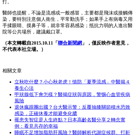
打。
醫師也提醒，不論是流感或一般感冒，主要都是飛沫或接觸傳
染，要特別注意個人衛生，平常勤洗手；如果手上有病毒又用
手揉眼睛、摸鼻子等，就非常容易感染；抵抗力弱的人進出醫
院等公共場所，建議戴口罩。
（本文轉載自2015.10.11「
聯合新聞網
」，僅反映作者意見，
不代表本社立場。）
相關文章
立秋吃什麼？小心秋老虎！慎防「夏季流感」中醫揭４
養生心法
甲狀腺低下會怎樣？醫揭症狀與原因，警惕心血管疾病
風險
退休瘋跟團出國？台大醫示警：反覆抽膝關節積水恐致
感染，正確休養才能避免化膿
罹患失智症是人生終點？日本高齡名醫分享２轉念實
例：看見共存的幸福
睡眠不足增加脂肪肝風險？醫師解析代謝症候群、打鼾