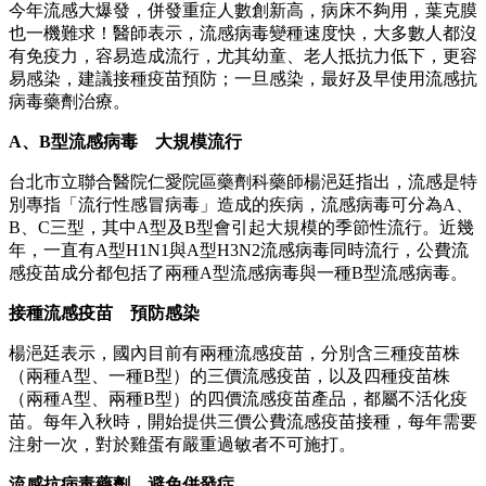
今年流感大爆發，併發重症人數創新高，病床不夠用，葉克膜
也一機難求！醫師表示，流感病毒變種速度快，大多數人都沒
有免疫力，容易造成流行，尤其幼童、老人抵抗力低下，更容
易感染，建議接種疫苗預防；一旦感染，最好及早使用流感抗
病毒藥劑治療。
A、B型流感病毒 大規模流行
台北市立聯合醫院仁愛院區藥劑科藥師楊浥廷指出，流感是特
別專指「流行性感冒病毒」造成的疾病，流感病毒可分為A、
B、C三型，其中A型及B型會引起大規模的季節性流行。近幾
年，一直有A型H1N1與A型H3N2流感病毒同時流行，公費流
感疫苗成分都包括了兩種A型流感病毒與一種B型流感病毒。
接種流感疫苗 預防感染
楊浥廷表示，國內目前有兩種流感疫苗，分別含三種疫苗株
（兩種A型、一種B型）的三價流感疫苗，以及四種疫苗株
（兩種A型、兩種B型）的四價流感疫苗產品，都屬不活化疫
苗。每年入秋時，開始提供三價公費流感疫苗接種，每年需要
注射一次，對於雞蛋有嚴重過敏者不可施打。
流感抗病毒藥劑 避免併發症