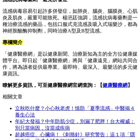
流感病毒容易引起許多併發症，如肺炎、腦炎、腦膜炎、心肌
炎及肌炎，嚴重可能致死。楊浥廷強調，流感抗病毒藥劑是一
種治療流感的藥品，包括口服式克流感及吸入式瑞樂沙，都為
神經胺酸酶抑制劑，同時治療A型及B型流感。
專欄簡介
「健康醫療網」是以健康新聞、治療新知為主的全方位健康媒
體平台。即日起「健康醫療網」將與「健康遠見」網站共同合
作，將為讀者提供最專業、最即時、最深入、最樂活的多元健
康資訊。
瞭解更多資訊，可至健康醫療網官網查詢：【
健康醫療網
】
相關文章
立秋吃什麼？小心秋老虎！慎防「夏季流感」中醫揭４
養生心法
年紀大發福？中年防肌少症，別漏了肥胖！台大權威：
別只當病因，沒當成疾病
超越癌症、心臟病！《刺胳針》研究警告：這１項「隱