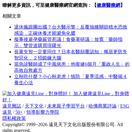
瞭解更多資訊，可至健康醫療網官網查詢：【
健康醫療網
】
相關文章
退休瘋跟團出國？台大醫示警：反覆抽膝關節積水恐致
感染，正確休養才能避免化膿
擬事後避孕藥嚴管惹議！食藥署研議：放寬「藥師指
示」雙管道購買現曙光
長輩失智一定要同住？日本名醫顛覆認知：獨居更防失
智惡化，２招鍛鍊大腦
當急診醫師成了中風病患：他復健6個月「重啟人生」的
高效自救處方
立秋吃什麼？小心秋老虎！慎防「夏季流感」中醫揭４
養生心法
加入健康遠見Line，對身體
好！
遠見雜誌
/
天下文化
/
未來親子學習平台
/
哈佛商業評論
/
ESG
遠見
/
50+
/
領導影響力學院
隱私權政策
Copyright© 1999~2026 遠見天下文化出版股份有限公司. All
rights reserved.