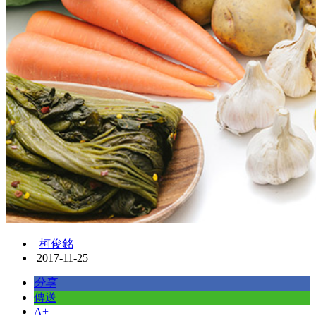
柯俊銘
2017-11-25
分享
傳送
A+