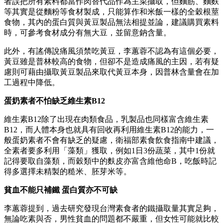
者誤把所有素料都當作肉替代品作為主菜攝取，但麵筋、麵麩
等其實是從麵粉等食材製成，只能算作和米飯一樣的全穀根莖
食物，其內的蛋白質與黃豆製品無法相提並論，建議購買素料
時，可參考食材成分有無大豆，並留意鈉含量。
此外，有謠傳說痛風須禁吃黃豆，李蕙蓉不認為有這個必要，
黃豆雖是普林較高的食物，但卻不是造成痛風的主因，若有疑
慮則可藉由攝取黃豆製品來取代黃豆本身，因普林含量會在加
工過程中降低。
蛋奶素者不怕缺乏維生素B12
維生素B12除了出現在肉類食品，乳製品也同樣富含維生素
B12，而人體本身也就具有回收再利用維生素B12的能力，一
般蛋奶素者不會有缺乏的疑慮，衛福部素食飲食指南中建議，
全素者要多利用「藻類」獲取，例如1日3份蔬菜，其中1份就
記得要取自藻類，而穀類中的麩皮亦富含維他命B，吃飯時記
得多選擇未精製的糙米、胚芽米等。
貧血不能只補鐵
蛋白質亦不可缺
李蕙蓉提到，過去研究發現台灣素食者的鐵攝取量其實足夠，
無論吃素與否，男性貧血的問題都不嚴重，但女性可能就比較