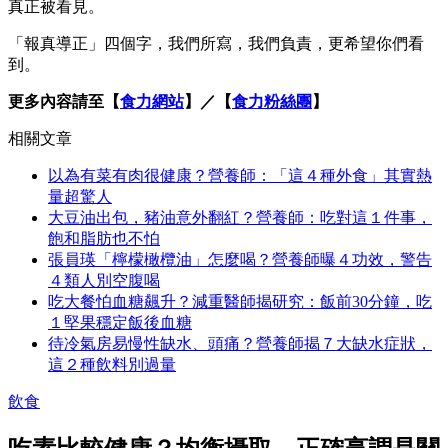
真正被看見。
「報真導正」四個字，我們所寫，我們負責，更希望你們看
到。
更多內容請至【
食力網站
】／【
食力粉絲團
】
相關文章
以為有菜有肉很健康？營養師：「這４種外食」其實熱
量超驚人
大豆油出包，豬油意外翻紅？營養師：吃對這１件事，
飽和脂肪也不怕
張員瑛「檸檬橄欖油」怎麼喝？營養師曝４功效，警告
４類人別空腹喝
吃大餐怕血糖飆升？減重醫師揭研究：飯前30分鐘，吃
１堅果穩定飯後血糖
待冷氣房易慢性缺水、頭痛？營養師揭７大缺水症狀，
這２種飲料別過量
飲食