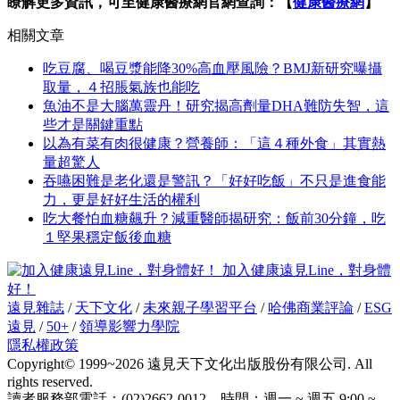
瞭解更多資訊，可至健康醫療網官網查詢：【
健康醫療網
】
相關文章
吃豆腐、喝豆漿能降30%高血壓風險？BMJ新研究曝攝
取量，４招脹氣族也能吃
魚油不是大腦萬靈丹！研究揭高劑量DHA難防失智，這
些才是關鍵重點
以為有菜有肉很健康？營養師：「這４種外食」其實熱
量超驚人
吞嚥困難是老化還是警訊？「好好吃飯」不只是進食能
力，更是好好生活的權利
吃大餐怕血糖飆升？減重醫師揭研究：飯前30分鐘，吃
１堅果穩定飯後血糖
加入健康遠見Line，對身體
好！
遠見雜誌
/
天下文化
/
未來親子學習平台
/
哈佛商業評論
/
ESG
遠見
/
50+
/
領導影響力學院
隱私權政策
Copyright© 1999~2026 遠見天下文化出版股份有限公司. All
rights reserved.
讀者服務部電話：(02)2662-0012 時間：週一 ~ 週五 9:00 ~