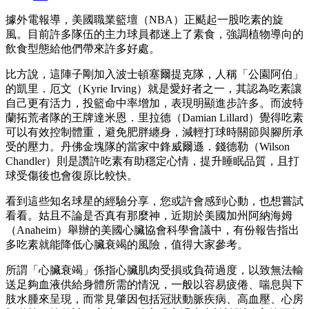
據外電報導，美國職業籃壇（NBA）正颳起一股吃素的旋
風。目前許多隊伍的主力球員都迷上了素食，強調植物導向的
飲食型態給他們帶來許多好處。
比方說，這陣子剛加入波士頓塞爾提克隊，人稱「公園阿伯」
的凱里．厄文（Kyrie Irving）就是愛好者之一，其認為吃素讓
自己更有活力，投籃命中率增加，表現明顯進步許多。而波特
蘭拓荒者隊的王牌達米恩．里拉德（Damian Lillard）覺得吃素
可以有效控制體重，避免肥胖纏身，減輕打球時關節與腳所承
受的壓力。丹佛金塊隊的當家中鋒威爾遜．錢德勒（Wilson
Chandler）則是讚許吃素有助穩定心情，提升睡眠品質，且打
球受傷後也會復原比較快。
看到這些知名球星的經驗分享，您或許會感到心動，也想嘗試
看看。姑且不論是否真有那麼神，近期於美國加州阿納海姆
（Anaheim）舉辦的美國心臟協會科學會議中，有份報告指出
多吃素就能降低心臟衰竭的風險，值得大家參考。
所謂「心臟衰竭」係指心臟肌肉受損或負荷過度，以致無法輸
送足夠血液供給身體所需的情況，一般以容易疲倦、喘息與下
肢水腫來呈現，而常見肇因包括冠狀動脈疾病、高血壓、心房