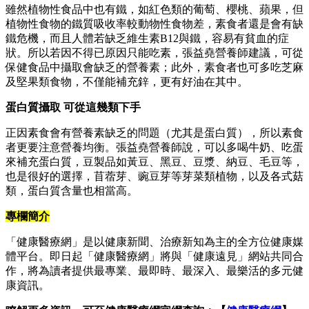
雖然植物性食品中也有鐵，如紅色類的葡萄、櫻桃、蘋果，但
植物性食物的鐵質吸收率較動物性食物差，素食者還是會有缺
鐵危機，而且人體若缺乏維生素B12與鐵，容易有貧血的症
狀。所以若因不得已原因只能吃素，張益堯營養師建議，可從
保健食品中攝取會缺乏的營養素；此外，素食者也可多吃芝麻
及堅果類食物，不僅能補充鋅，更有好油在其中。
蛋白質攝取 可從這幾類下手
正因素食會有營養素缺乏的問題（尤其是蛋白質），所以素食
者更要注意營養均衡。張益堯營養師說，可以多喝牛奶、吃蛋
來補充蛋白質，豆製品如黃豆、黑豆、豆漿、納豆、毛豆等，
也是很好的選擇，苜蓿芽、豌豆芽等芽菜類植物，以及各式菇
類，蛋白質含量也相當高。
專欄簡介
「健康醫療網」是以健康新聞、治療新知為主的全方位健康媒
體平台。即日起「健康醫療網」將與「健康遠見」網站共同合
作，將為讀者提供最專業、最即時、最深入、最樂活的多元健
康資訊。