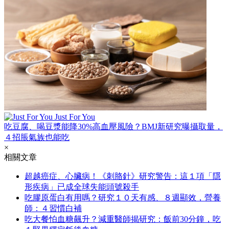
Just For You
吃豆腐、喝豆漿能降30%高血壓風險？BMJ新研究曝攝取量，
４招脹氣族也能吃
×
相關文章
超越癌症、心臟病！《刺胳針》研究警告：這１項「隱
形疾病」已成全球失能頭號殺手
吃膠原蛋白有用嗎？研究１０天有感、８週顯效，營養
師：４習慣白補
吃大餐怕血糖飆升？減重醫師揭研究：飯前30分鐘，吃