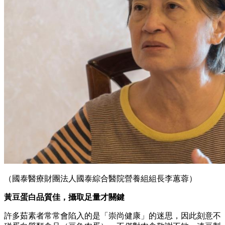
（國泰醫療財團法人國泰綜合醫院營養組組長李蕙蓉）
黃豆蛋白品質佳，攝取足量才關鍵
許多茹素者常常會陷入的是「崇尚健康」的迷思，因此刻意不