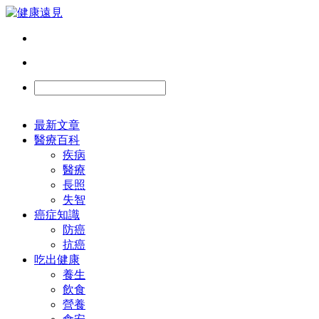
最新文章
醫療百科
疾病
醫療
長照
失智
癌症知識
防癌
抗癌
吃出健康
養生
飲食
營養