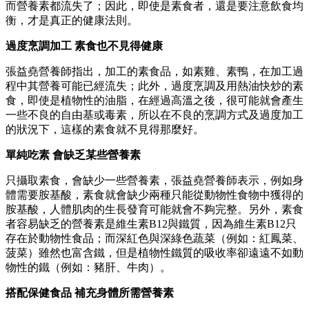
而營養素都流失了；因此，即使是素食者，還是要注意飲食均
衡，才是真正的健康法則。
過度烹調加工 素食也不見得健康
張益堯營養師指出，加工的素食品，如素雞、素鴨，在加工過
程中其營養可能已經流失；此外，過度烹調及用熱油快炒的素
食，即使是植物性的油脂，在經過高溫之後，很可能就會產生
一些不良的自由基或毒素，所以在不良的烹調方式及過度加工
的狀況下，這樣的素食就不見得那麼好。
單純吃素 會缺乏某些營養素
只攝取素食，會缺少一些營養素，張益堯營養師表示，例如身
體需要胺基酸，素食就會缺少兩種只能從動物性食物中獲得的
胺基酸，人體肌肉的生長發育可能就會不夠完整。另外，素食
者容易缺乏的營養素是維生素B12與鐵質，因為維生素B12只
存在於動物性食品；而深紅色與深綠色蔬菜（例如：紅鳳菜、
菠菜）雖然也富含鐵，但是植物性鐵質的吸收率卻遠遠不如動
物性的鐵（例如：豬肝、牛肉）。
搭配保健食品 補充身體所需營養素