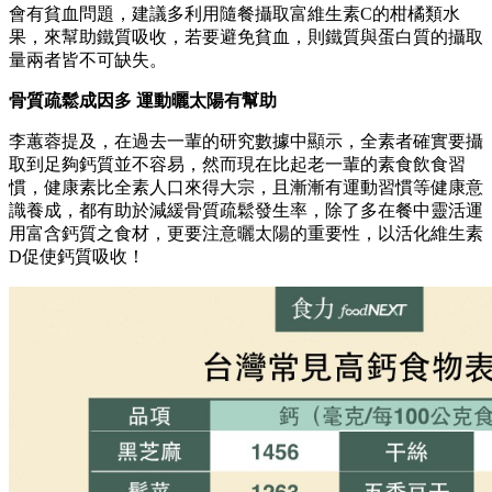
會有貧血問題，建議多利用隨餐攝取富維生素C的柑橘類水
果，來幫助鐵質吸收，若要避免貧血，則鐵質與蛋白質的攝取
量兩者皆不可缺失。
骨質疏鬆成因多
運動曬太陽有幫助
李蕙蓉提及，在過去一輩的研究數據中顯示，全素者確實要攝
取到足夠鈣質並不容易，然而現在比起老一輩的素食飲食習
慣，健康素比全素人口來得大宗，且漸漸有運動習慣等健康意
識養成，都有助於減緩骨質疏鬆發生率，除了多在餐中靈活運
用富含鈣質之食材，更要注意曬太陽的重要性，以活化維生素
D促使鈣質吸收！