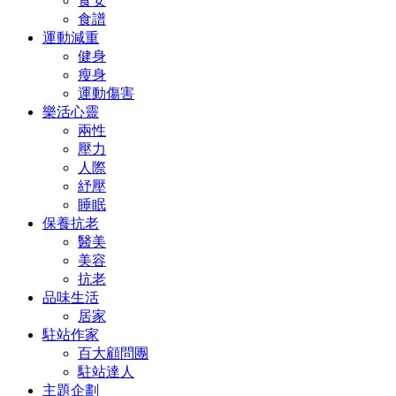
食安
食譜
運動減重
健身
瘦身
運動傷害
樂活心靈
兩性
壓力
人際
紓壓
睡眠
保養抗老
醫美
美容
抗老
品味生活
居家
駐站作家
百大顧問團
駐站達人
主題企劃