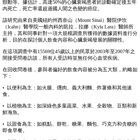
顫動等。據估計，高達50%的心臟衰竭患者於診斷確定後五年
內死亡，死亡率還超過國人聞之色變的癌症。
該研究由來自美國紐約州西奈山（Mount Sinai）醫院伊坎
（Icahn）醫學院一般內科的凱拉．拉娜（Kyla Lara）醫師所
主持，其和同事針對一項大規模調查所獲得的數據資料進行分
析，目的在探討個人飲食內容和心臟衰竭發展的關聯性。
在這項調查中有15569位45歲以上的民眾於2003年至2007年之
間接受問卷訪談，所有人受訪時並無任何心血管疾病。
在回收問卷後，參與者偏好的飲食內容被分為五大類，約略如
下：
• 以便利為主：如火腿、燻肉、義大利麵、炸薯條和其他速
食。
• 以植物為主：如深綠色多葉蔬菜、水果、全榖物、豆類和新
鮮海魚。
• 以甜食為主：如糕點、餅乾、糖果、麵包、巧克力和含糖的
即食早餐。