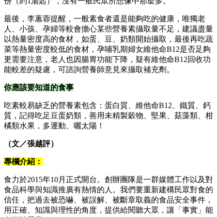
份（約1湯匙），沒有一般民眾所想像中那麼多。
最後，李蕙蓉提醒，一般素食者還是能夠吃的健康，唯獨老
人、小孩、孕婦等較會擔心某些營養素攝取量不足，建議盡量
以熱量密度高的食材，如蛋、豆、奶類開始攝取，最後再吃蔬
菜等熱量密度較低的食材，孕哺乳期婦女維他命B12是否足夠
更需要注意，老人也因腸胃功能下降，疑有維他命B12回收功
能較差的疑慮，可諮詢營養師意見來攝取補充劑。
你應該要知道的食事
吃素較易缺乏的營養素包含：蛋白質、維他命B12、鐵質、鈣
質，記得吃足豆蛋奶類，善用未精製穀物、堅果、菇藻類、柑
橘類水果，多運動、曬太陽！
（文／張越評）
專欄介紹：
食力於2015年10月正式開台。創辦團隊是一群媒體工作以及對
食品科學與知識推廣有熱情的人。我們要重新建構民眾對食的
信任，把過去被恐嚇、被誤解、被斷章取義的食品安全事件，
用正確、知識與理性的角度，提供給閱聽大眾，讓「事實」能