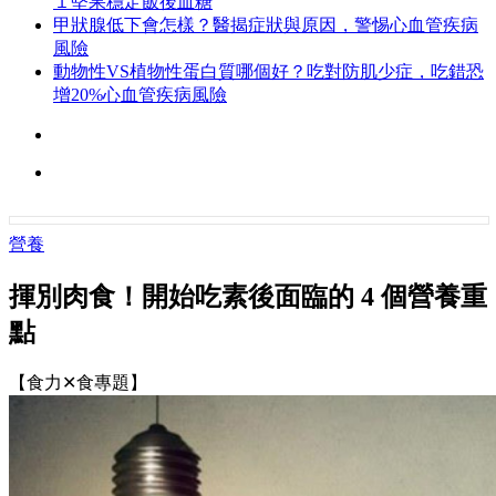
１堅果穩定飯後血糖
甲狀腺低下會怎樣？醫揭症狀與原因，警惕心血管疾病
風險
動物性VS植物性蛋白質哪個好？吃對防肌少症，吃錯恐
增20%心血管疾病風險
營養
揮別肉食！開始吃素後面臨的 4 個營養重
點
【食力✕食專題】