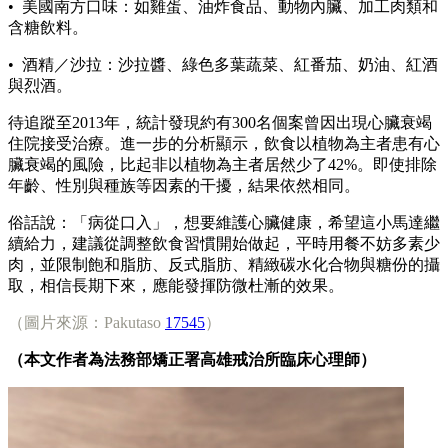
• 美國南方口味：如雞蛋、油炸食品、動物內臟、加工肉類和
含糖飲料。
• 酒精／沙拉：沙拉醬、綠色多葉蔬菜、紅番茄、奶油、紅酒
與烈酒。
待追蹤至2013年，統計發現約有300名個案曾因出現心臟衰竭
住院接受治療。進一步的分析顯示，飲食以植物為主者患有心
臟衰竭的風險，比起非以植物為主者居然少了42%。即使排除
年齡、性別與種族等因素的干擾，結果依然相同。
俗話說：「病從口入」，想要維護心臟健康，希望這小馬達繼
續給力，建議從調整飲食習慣開始做起，平時用餐不妨多素少
肉，並限制飽和脂肪、反式脂肪、精緻碳水化合物與糖份的攝
取，相信長期下來，應能發揮防微杜漸的效果。
（圖片來源：Pakutaso
17545
）
（本文作者為法務部矯正署高雄戒治所臨床心理師）