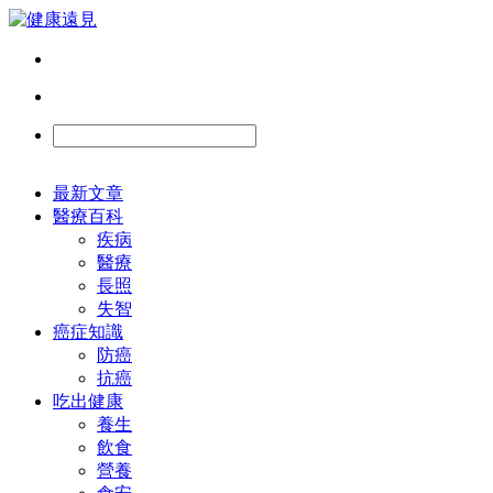
最新文章
醫療百科
疾病
醫療
長照
失智
癌症知識
防癌
抗癌
吃出健康
養生
飲食
營養