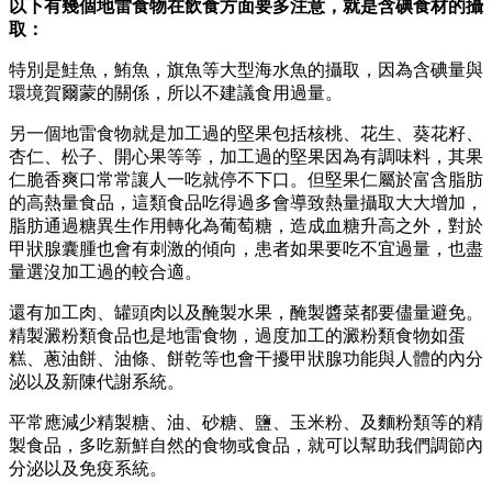
以下有幾個地雷食物在飲食方面要多注意，就是含碘食材的攝
取：
特別是鮭魚，鮪魚，旗魚等大型海水魚的攝取，因為含碘量與
環境賀爾蒙的關係，所以不建議食用過量。
另一個地雷食物就是加工過的堅果包括核桃、花生、葵花籽、
杏仁、松子、開心果等等，加工過的堅果因為有調味料，其果
仁脆香爽口常常讓人一吃就停不下口。但堅果仁屬於富含脂肪
的高熱量食品，這類食品吃得過多會導致熱量攝取大大增加，
脂肪通過糖異生作用轉化為葡萄糖，造成血糖升高之外，對於
甲狀腺囊腫也會有刺激的傾向，患者如果要吃不宜過量，也盡
量選沒加工過的較合適。
還有加工肉、罐頭肉以及醃製水果，醃製醬菜都要儘量避免。
精製澱粉類食品也是地雷食物，過度加工的澱粉類食物如蛋
糕、蔥油餅、油條、餅乾等也會干擾甲狀腺功能與人體的內分
泌以及新陳代謝系統。
平常應減少精製糖、油、砂糖、鹽、玉米粉、及麵粉類等的精
製食品，多吃新鮮自然的食物或食品，就可以幫助我們調節內
分泌以及免疫系統。