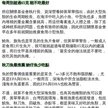
每周別超過65克 能不吃最好
癌症關懷基金會執行長、資深營養師黃翠華指出，由於大型魚
類的生命周期較長、在海洋中吃入的小魚、中型魚也多，魚體
內堆積的重金屬含量就高，而這些毒素進入人體之後，除了造
成神經系統的問題，也會有致癌的風險，因此癌症關懷基金會
早在多年前就開始推廣食用小型魚類。
鮪魚、旗魚也是常見的生魚片食材，但黃翠華警告，一般成人
若食用2片生魚片，很可能就超過每星期攝取65克以內的建議
值，而衍生甲基汞殘留的風險，「最安全的做法就是不要吃，
改吃其他的魚種。」
秋刀魚最推薦 魩仔魚少吃點
魚的營養價值最重要的是富含「ω-3多元不飽和脂肪酸」，尤
其是EPA與DHA，一般而言，深海魚中所含油脂較淡水魚、
淺海水魚還要高，因此EPA與DHA也較為豐富。
不過，就算不食用大型深海魚類，也有其他種類的魚可以選
擇。黃翠華表示，台灣四面環海，養殖漁業也相當發達，包括
鯖魚、秋刀魚、四破魚、赤鯮等，都是美味又好吃的魚類，其