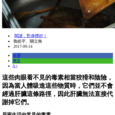
閱讀，對身體好！
魯皓平、關立衡
2017-09-14
分享
傳送
A+
這些肉眼看不見的毒素相當狡猾和陰險，
因為當人體吸進這些物質時，它們並不會
經過肝臟這條路徑，因此肝臟無法直接代
謝掉它們。
居家生活中常見的毒素