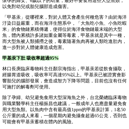
懷孕的婦女、6歲以下的幼童，最好不要食用這些大型魚類，
以免對幼兒或胎兒腦部造成傷害。
「甲基汞」從哪裡來，對於人體又會產生何種危害？由於海洋
汙染日益嚴重，而在海洋生態系中，「大魚吃小魚、小魚吃蝦
米」的食物鏈累積傳遞，使得位於海洋食物鏈最末端的大型
魚，體內累積許多諸如重金屬等毒素，甲基汞就是其中一種，
而大型魚被人類捕撈之後，毒素隨著魚肉再被人類吃進肚內，
進一步對於人體健康造成危害。
甲基汞下肚 吸收率超過95%
林口長庚臨床毒物科主任顏宗海指出，甲基汞若從飲食攝取，
經腸胃道吸收，吸收率可高達95%以上。甲基汞已被證實會影
響胎兒的腦部發展，會造成智力下降等問題，目前也沒有任何
可施打的解毒劑可使用。
除了孕婦、幼兒避免食用大型深海魚之外，台北榮總臨床毒物
與職業醫學科主任楊振昌也建議，一般成年人也應盡量避免食
用大型魚類。以魚肉中含有最高值1ppm的甲基汞計算，1名50
公斤重的成人來看，一個星期內避免攝食超過65公克，否則也
可能會有甲基汞蓄積在體內的風險。