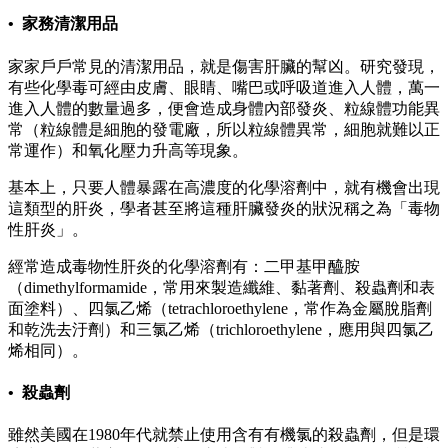
• 家務清潔用品
家家戶戶常見的清潔用品，就是傷害肝臟的幫凶。研究發現，
有些化學毒可經由皮膚、眼睛、嘴巴或呼吸道進入人體，萬一
進入人體的數量過多，便會造成身體內部發炎、粒線體功能異
常（粒線體是細胞的發電廠，所以粒線體異常，細胞就難以正
常運作）和氧化壓力升高等現象。
基本上，只要人體暴露在高濃度的化學溶劑中，就有機會出現
這類型的肝炎，學者甚至將這種肝臟發炎的狀況稱之為「毒物
性肝炎」。
經常造成毒物性肝炎的化學溶劑有：二甲基甲醯胺
（dimethylformamide，常用來製造纖維、黏著劑、殺蟲劑和表
面塗料）、四氯乙烯（tetrachloroethylene，常作為金屬脫脂劑
和乾洗去汙劑）和三氯乙烯（trichloroethylene，應用與四氯乙
烯相同）。
• 殺蟲劑
雖然美國在1980年代就禁止使用含有有機氯的殺蟲劑，但是環