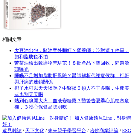
相關文章
大豆油出包，豬油意外翻紅？營養師：吃對這１件事，
飽和脂肪也不怕
苦茶油檢出致癌物苯駢芘！８批產品下架回收，問題源
頭曝光
睡眠不足增加脂肪肝風險？醫師解析代謝症候群、打鼾
與肝病的連鎖關係
椰子水可以天天喝嗎？中醫揭５類人不宜多喝，生椰美
式也別天天喝
熱到心臟開大火、血液變糖漿？醫警告夏季心肌梗塞危
機，３護心保健品聰明吃
加入健康遠見Line，對身體
好！
遠見雜誌
/
天下文化
/
未來親子學習平台
/
哈佛商業評論
/
ESG