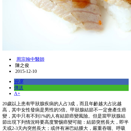
周宗翰中醫師
陳之俊
2015-12-10
分享
傳送
A+
20歲以上患有甲狀腺疾病的人占3成，而且年齡越大占比越
高，其中女性發病是男性的5倍。甲狀腺結節不一定會產生癌
變，其中只有不到1%的人有結節癌變風險。但是當甲狀腺結
節出現下列情況時要高度警惕癌變可能：結節突然長大，即半
天或2-3天內突然長大；或伴有淋巴結腫大，嚴重吞咽、呼吸