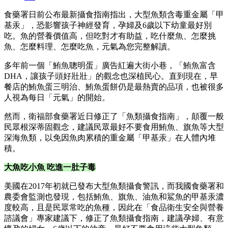
食藥署日前公布最新攝食指南指出，大型魚類含毒重金屬「甲
基汞」，恐影響孩子神經發育，孕婦及6歲以下幼童最好別
吃。魚的營養價值高，但吃對才有助益，吃什麼魚、怎麼挑
魚、怎麼料理、怎麼吃魚，元氣為您完整解讀。
多年前一個「鮪魚聰明蛋」廣告紅遍大街小巷，「鮪魚富含
DHA，讓孩子頭好壯壯」的觀念也深植民心。直到現在，早
餐店的鮪魚蛋三明治、鮪魚蛋餅仍是最熱賣的品項，也被很多
人視為每日「元氣」的開始。
然而，衛福部食藥署近日修正了「魚類攝食指南」，顛覆一般
民眾根深蒂固觀念，建議民眾最好不要食用鮪魚、旗魚等大型
深海魚類，以免因魚肉累積的重金屬「甲基汞」在人體內堆
積。
大魚吃小魚 吃進一肚子毒
美國在2017年初就已發布大型魚類攝食警訊，而我國食藥署和
農委會監測也發現，包括鮪魚、旗魚、油魚和鯊魚的甲基汞濃
度較高，且是民眾常吃的魚種，因此在「食品衛生安全與營養
諮議會」專家建議下，修正了魚類攝食指南，建議孕婦、有意