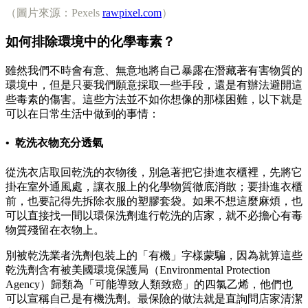
（圖片來源：Pexels
rawpixel.com
）
如何排除環境中的化學毒素？
雖然我們不時會有意、無意地將自己暴露在潛藏著有害物質的
環境中，但是只要我們願意採取一些手段，還是有辦法避開這
些毒素的傷害。這些方法並不如你想像的那樣困難，以下就是
可以在日常生活中做到的事情：
• 乾洗衣物充分透氣
從洗衣店取回乾洗的衣物後，別急著把它掛進衣櫃裡，先將它
掛在室外通風處，讓衣服上的化學物質徹底消散；要掛進衣櫃
前，也要記得先拆除衣服的塑膠套袋。如果不想這麼麻煩，也
可以直接找一間以環保洗劑進行乾洗的店家，就不必擔心有毒
物質殘留在衣物上。
別被乾洗業者洗劑包裝上的「有機」字樣蒙騙，因為就算這些
乾洗劑含有被美國環境保護局（Environmental Protection
Agency）歸類為「可能導致人類致癌」的四氯乙烯，他們也
可以宣稱自己是有機洗劑。最保險的做法就是直詢問店家清潔