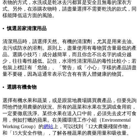
衣物的方式，水洗或是乾冰去污都算是安全且無毒的潔衣方
式。另外，在添購衣物時，請盡量選擇不需要乾洗的款式，同
樣能降低這方面的風險。
• 慎選居家清潔用品
清潔用品時，請選擇天然、有機的清潔劑，尤其是用來去油、
去污或防水的溶劑。原則上，盡量使用有毒物質含量最低的產
品。選購小技巧：成分越簡單，而且你念不出名字的成分越
少，往往毒性越低。記住，水溶性清潔用品的毒性比較小；若
包裝上標註有「危險」、「警告」或「小心」字樣的產品請盡
量不要碰，因為這通常表示它含有有害人體健康的物質。
• 選購有機食物
選擇有機水果和蔬菜，或是跟當地農場購買農產品，但要先詢
問他們使用農藥的狀況。所有的蔬菜和水果在烹調或食用前，
一定要徹底洗淨。某些水果在送入口中前，必須先去皮才可食
用，例如打蠟的蘋果。在美國環境工作小組（Environmental
Working Group）的
網站
上，可以找到「12大農藥殘留作物」
和「15大安全作物」，了解各種蔬果的農藥用量和吸收量。