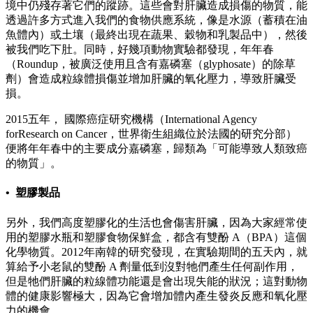
境中仍殘存著它們的蹤跡。這些會對肝臟造成損傷的物質，能
透過許多方式進入我們的食物供應系統，像是水源（蓄積在油
魚體內）或土壤（最終出現在蔬果、穀物和乳製品中），然後
被我們吃下肚。同時，好幾項動物實驗都發現，年年春
（Roundup，被廣泛使用且含有嘉磷塞（glyphosate）的除草
劑）會造成粒線體損傷並增加肝臟的氧化壓力，導致肝臟受
損。
2015五年， 國際癌症研究機構（International Agency
forResearch on Cancer，世界衛生組織位於法國的研究分部）
便將年年春中的主要成分嘉磷塞，歸類為「可能導致人類致癌
的物質」。
• 塑膠製品
另外，我們高度塑膠化的生活也會傷害肝臟，因為大家經常使
用的塑膠水瓶和塑膠食物保鮮盒，都含有雙酚 A（BPA）這個
化學物質。2012年南韓的研究發現，在實驗期間的五天內，就
算給予小老鼠的雙酚 A 劑量低到沒對牠們產生任何副作用，
但是牠們肝臟的粒線體功能還是會出現失能的狀況；這對動物
體的健康影響極大，因為它會增加體內產生發炎反應和氧化壓
力的機會。