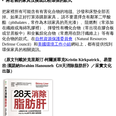
• 將老舊的家具汰換成比較環保的款式
把家裡所有可能含有有害化合物的地毯、沙發和床墊全部丟
掉。如果正好打算添購新家具， 請不要選擇含有鄰苯二甲酸
酯（phthalates，常作為木頭家具的亮光漆）、阻燃劑（常添加
在纖維或海綿乳膠裡）、揮發性有機化合物（常出現在膠合板
或甘蔗板中）和全氟烷化合物（常應用在防汙纖維上）等有毒
化合物的款式。在
自然資源保護委員會
（Natural Resources
Defense Council）和
美國環境工作小組
網站上，都有提供找到
環保家具的相關資訊。
（原文刊載於克里斯汀‧柯爾派翠克Kristin Kirkpatrick、易普
欣‧漢諾納Ibrahim Hanouneh《28天消除脂肪肝》／采實文化
出版）