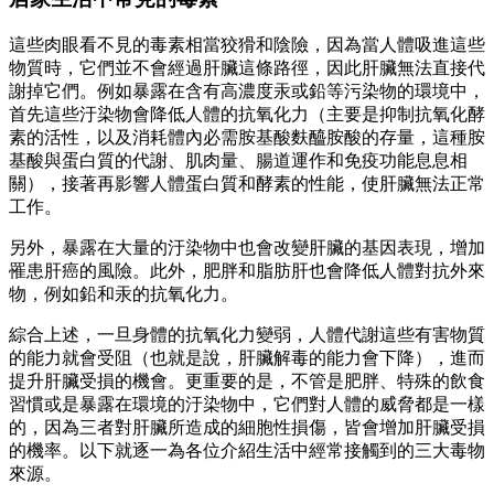
這些肉眼看不見的毒素相當狡猾和陰險，因為當人體吸進這些
物質時，它們並不會經過肝臟這條路徑，因此肝臟無法直接代
謝掉它們。例如暴露在含有高濃度汞或鉛等污染物的環境中，
首先這些汙染物會降低人體的抗氧化力（主要是抑制抗氧化酵
素的活性，以及消耗體內必需胺基酸麩醯胺酸的存量，這種胺
基酸與蛋白質的代謝、肌肉量、腸道運作和免疫功能息息相
關），接著再影響人體蛋白質和酵素的性能，使肝臟無法正常
工作。
另外，暴露在大量的汙染物中也會改變肝臟的基因表現，增加
罹患肝癌的風險。此外，肥胖和脂肪肝也會降低人體對抗外來
物，例如鉛和汞的抗氧化力。
綜合上述，一旦身體的抗氧化力變弱，人體代謝這些有害物質
的能力就會受阻（也就是說，肝臟解毒的能力會下降），進而
提升肝臟受損的機會。更重要的是，不管是肥胖、特殊的飲食
習慣或是暴露在環境的汙染物中，它們對人體的威脅都是一樣
的，因為三者對肝臟所造成的細胞性損傷，皆會增加肝臟受損
的機率。以下就逐一為各位介紹生活中經常接觸到的三大毒物
來源。