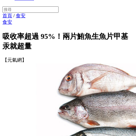
首頁
/
食安
食安
吸收率超過 95%！兩片鮪魚生魚片甲基
汞就超量
【元氣網】