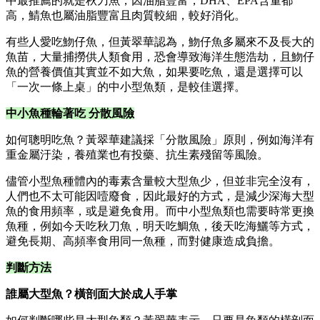
中最推薦的就是秋刀魚，因油脂豐富，DHA、EPA含量都
高，鯖魚也屬油脂豐富且肉質較細，較好消化。
有些人愛吃魩仔魚，但黃翠華認為，魩仔魚多屬來不及長大的
魚苗，大量捕撈供人類食用，恐會導致海洋生態浩劫，且魩仔
魚的營養價值其實並不如大魚，如果要吃魚，還是選擇可以
「一次一條上桌」的中小型魚類，是較佳選擇。
中小魚種輪著吃 分散風險
如何聰明吃魚？黃翠華建議採「分散風險」原則，例如海洋有
重金屬汙染，養殖業也有投藥、抗生素殘留等風險。
儘管小型魚種體內的毒素含量較大型魚少，但並非完全沒有，
人們也不太可能因噎廢食，因此最好的方式，是減少深海大型
魚的食用頻率，或是避免食用。而中小型魚類也需要時常更換
魚種，例如今天吃秋刀魚，明天吃鯛魚，後天吃海鱺等方式，
避免長期、高頻率食用同一魚種，而對健康造成負擔。
判斷方法
誰屬大型魚？橫剖面大於成人手掌