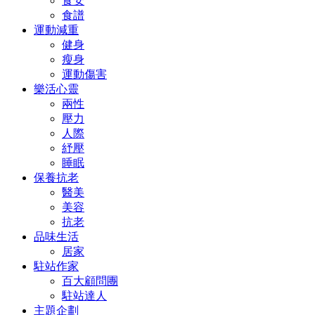
食安
食譜
運動減重
健身
瘦身
運動傷害
樂活心靈
兩性
壓力
人際
紓壓
睡眠
保養抗老
醫美
美容
抗老
品味生活
居家
駐站作家
百大顧問團
駐站達人
主題企劃