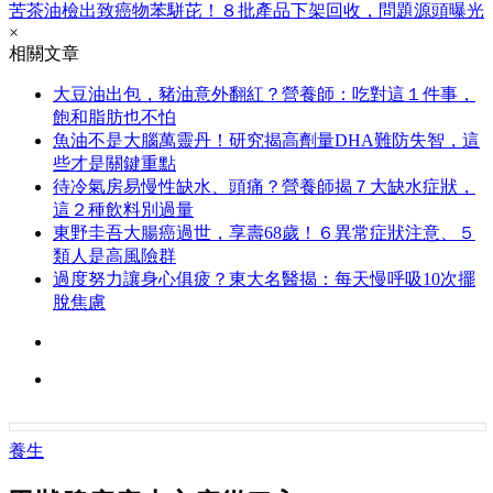
苦茶油檢出致癌物苯駢芘！８批產品下架回收，問題源頭曝光
×
相關文章
大豆油出包，豬油意外翻紅？營養師：吃對這１件事，
飽和脂肪也不怕
魚油不是大腦萬靈丹！研究揭高劑量DHA難防失智，這
些才是關鍵重點
待冷氣房易慢性缺水、頭痛？營養師揭７大缺水症狀，
這２種飲料別過量
東野圭吾大腸癌過世，享壽68歲！６異常症狀注意、５
類人是高風險群
過度努力讓身心俱疲？東大名醫揭：每天慢呼吸10次擺
脫焦慮
養生