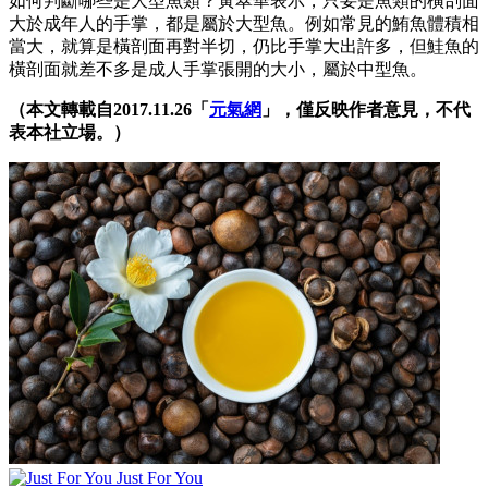
如何判斷哪些是大型魚類？黃翠華表示，只要是魚類的橫剖面
大於成年人的手掌，都是屬於大型魚。例如常見的鮪魚體積相
當大，就算是橫剖面再對半切，仍比手掌大出許多，但鮭魚的
橫剖面就差不多是成人手掌張開的大小，屬於中型魚。
（本文轉載自2017.11.26「
元氣網
」，僅反映作者意見，不代
表本社立場。）
Just For You