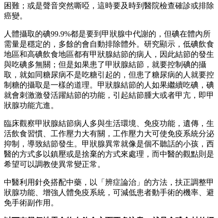
困難；或是聲音突然嘶啞，這時要及時到醫院檢查確診或排除
癌變。
人體攝取的碘99.9%都是要到甲狀腺中代謝的，但碘在體內所
需量是穩定的，多餘的會自動排除體外。研究顯示，低碘飲食
地區和高碘飲食地區都有甲狀腺結節的病人，因此結節的發生
與吃碘多無關；但是如果患了甲狀腺結節，就要控制碘的攝
取，就如同糖尿病不是吃糖引起的，但患了糖尿病的人就要控
制糖的攝取是一樣的道理。
甲狀腺結節的人如果繼續吃碘，碘
就會刺激激發活躍結節的功能，引起結節腫大或者甲亢，即甲
狀腺功能亢進。
臨床觀察甲狀腺結節病人多與生活環境、免疫功能，遺傳，生
活飲食習慣、工作壓力大有關，工作壓力大可使免疫系統分泌
抑制，導致結節發生。甲狀腺異常就像是個不聽話的小孩，西
醫的方式多以鎮壓或是捨棄的方式來處理，而中醫的觀點則是
希望可以調教使異常變正常。
中醫利用針灸搭配中藥，以「辨症論治」的方法，扶正調整甲
狀腺功能、增強人體免疫系統，可減低患者動手術的機率、避
免手術副作用。