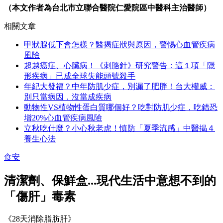
（本文作者為台北市立聯合醫院仁愛院區中醫科主治醫師）
相關文章
甲狀腺低下會怎樣？醫揭症狀與原因，警惕心血管疾病
風險
超越癌症、心臟病！《刺胳針》研究警告：這１項「隱
形疾病」已成全球失能頭號殺手
年紀大發福？中年防肌少症，別漏了肥胖！台大權威：
別只當病因，沒當成疾病
動物性VS植物性蛋白質哪個好？吃對防肌少症，吃錯恐
增20%心血管疾病風險
立秋吃什麼？小心秋老虎！慎防「夏季流感」中醫揭４
養生心法
食安
清潔劑、保鮮盒...現代生活中意想不到的
「傷肝」毒素
《28天消除脂肪肝》