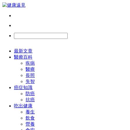
最新文章
醫療百科
疾病
醫療
長照
失智
癌症知識
防癌
抗癌
吃出健康
養生
飲食
營養