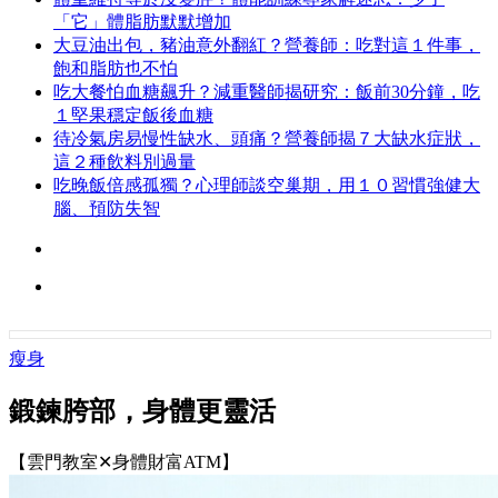
「它」體脂肪默默增加
大豆油出包，豬油意外翻紅？營養師：吃對這１件事，
飽和脂肪也不怕
吃大餐怕血糖飆升？減重醫師揭研究：飯前30分鐘，吃
１堅果穩定飯後血糖
待冷氣房易慢性缺水、頭痛？營養師揭７大缺水症狀，
這２種飲料別過量
吃晚飯倍感孤獨？心理師談空巢期，用１０習慣強健大
腦、預防失智
瘦身
鍛鍊胯部，身體更靈活
【雲門教室✕身體財富ATM】