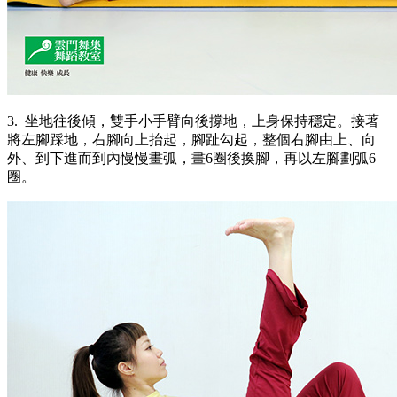
3. 坐地往後傾，雙手小手臂向後撐地，上身保持穩定。接著
將左腳踩地，右腳向上抬起，腳趾勾起，整個右腳由上、向
外、到下進而到內慢慢畫弧，畫6圈後換腳，再以左腳劃弧6
圈。