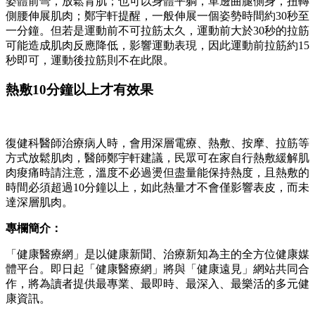
姿體前彎，放鬆背肌；也可以身體平躺，單邊曲腿側身，扭轉
側腰伸展肌肉；鄭宇軒提醒，一般伸展一個姿勢時間約30秒至
一分鐘。但若是運動前不可拉筋太久，運動前大於30秒的拉筋
可能造成肌肉反應降低，影響運動表現，因此運動前拉筋約15
秒即可，運動後拉筋則不在此限。
熱敷10分鐘以上才有效果
復健科醫師治療病人時，會用深層電療、熱敷、按摩、拉筋等
方式放鬆肌肉，醫師鄭宇軒建議，民眾可在家自行熱敷緩解肌
肉痠痛時請注意，溫度不必過燙但盡量能保持熱度，且熱敷的
時間必須超過10分鐘以上，如此熱量才不會僅影響表皮，而未
達深層肌肉。
專欄簡介：
「健康醫療網」是以健康新聞、治療新知為主的全方位健康媒
體平台。即日起「健康醫療網」將與「健康遠見」網站共同合
作，將為讀者提供最專業、最即時、最深入、最樂活的多元健
康資訊。