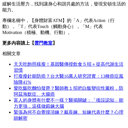
緩解生活壓力，找到讓身心和諧共處的方法，發現安頓生活的
能力。
專欄名稱中，【身體財富ATM】的「A」代表Action（行
動），「T」代表Touch（觸動身心），「M」代表
Motivation（積極、動機、行動）。
更多內容請上【
雲門教室
】
相關文章
天天吃飽照樣瘦！基因醫傳授飲食５招＋提高代謝生活
習慣
打瘦瘦針能防癌？台大醫16萬人研究證實：13種癌症風
險降41%
愛吃飯吃麵怕發胖？醫師教１招把白飯變抗性澱粉，防
阿茲海默症、大腸癌
富人的身體有什麼不一樣？醫揭關鍵：「後設認知」能
力更強，這樣做鍛鍊大腦
緊張為何不自覺摸項鍊？戴長鍊、短鍊代表什麼？心理
師解密