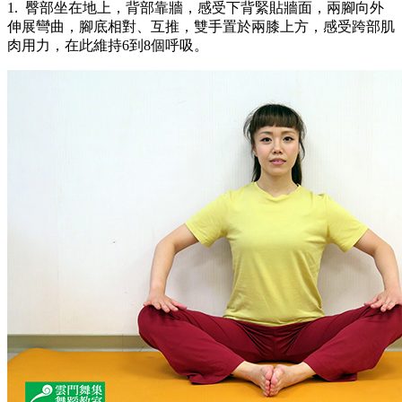
1. 臀部坐在地上，背部靠牆，感受下背緊貼牆面，兩腳向外
伸展彎曲，腳底相對、互推，雙手置於兩膝上方，感受跨部肌
肉用力，在此維持6到8個呼吸。