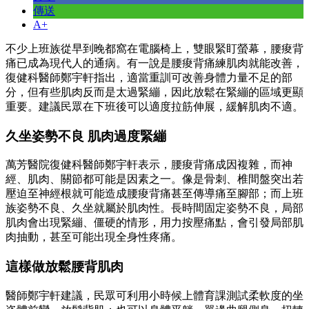
傳送
A+
不少上班族從早到晚都窩在電腦椅上，雙眼緊盯螢幕，腰痠背
痛已成為現代人的通病。有一說是腰痠背痛練肌肉就能改善，
復健科醫師鄭宇軒指出，適當重訓可改善身體力量不足的部
分，但有些肌肉反而是太過緊繃，因此放鬆在緊繃的區域更顯
重要。建議民眾在下班後可以適度拉筋伸展，緩解肌肉不適。
久坐姿勢不良 肌肉過度緊繃
萬芳醫院復健科醫師鄭宇軒表示，腰痠背痛成因複雜，而神
經、肌肉、關節都可能是因素之一。像是骨刺、椎間盤突出若
壓迫至神經根就可能造成腰痠背痛甚至傳導痛至腳部；而上班
族姿勢不良、久坐就屬於肌肉性。長時間固定姿勢不良，局部
肌肉會出現緊繃、僵硬的情形，用力按壓痛點，會引發局部肌
肉抽動，甚至可能出現全身性疼痛。
這樣做放鬆腰背肌肉
醫師鄭宇軒建議，民眾可利用小時候上體育課測試柔軟度的坐