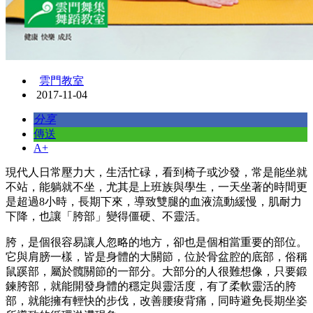
雲門教室
2017-11-04
分享
傳送
A+
現代人日常壓力大，生活忙碌，看到椅子或沙發，常是能坐就
不站，能躺就不坐，尤其是上班族與學生，一天坐著的時間更
是超過8小時，長期下來，導致雙腿的血液流動緩慢，肌耐力
下降，也讓「胯部」變得僵硬、不靈活。
胯，是個很容易讓人忽略的地方，卻也是個相當重要的部位。
它與肩膀一樣，皆是身體的大關節，位於骨盆腔的底部，俗稱
鼠蹊部，屬於髖關節的一部分。大部分的人很難想像，只要鍛
鍊胯部，就能開發身體的穩定與靈活度，有了柔軟靈活的胯
部，就能擁有輕快的步伐，改善腰痠背痛，同時避免長期坐姿