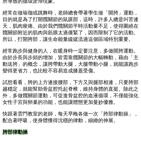
所導致的循環淤滯現象。
經常在做瑜珈或跳舞時，老師總會帶著學生做「開胯」運動，
目的就是為了打開髖關節的鼠蹊部，這時，許多人總是叫苦連
天，肌肉痠痛。由於我們髖關節平時活動量不足，使得圍繞在
髖關節附近的肌肉與筋膜太過僵緊了，因而限制了它的活動。
所以，打開胯部，讓生命能量緩緩流過這個區域特別重要。
經常跑步與健身的人，在暖身時一定要注意，多做開胯運動。
由於步長與步頻的增加，皆需靠髖關節的大幅轉動，藉由「主
動送胯」的概念，讓胯帶動大腿，大腿帶動小腿，就能讓跑步
變得更省力，也比較不容易造成膝蓋受傷。
試想看看，胯的上方連接腰部，下方又與腿部相連，只要胯部
越穩定，就能幫助骨盆腔托起脊椎，維持身體的直挺。除此之
外，多做髖關節運動，可促進骨盆腔的血液循環，不僅能強化
女性子宮與卵巢的功能，也能讓體態更加曼妙優雅。
快跟著雲門教室的老師，每天早晚各做一次「胯部律動操」，
配合著呼吸，使身體獲得沈穩的律動，細緻的伸展。
胯部律動操