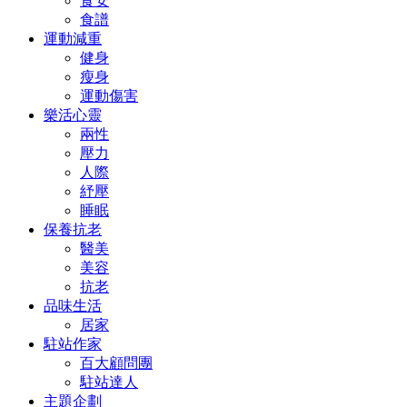
食安
食譜
運動減重
健身
瘦身
運動傷害
樂活心靈
兩性
壓力
人際
紓壓
睡眠
保養抗老
醫美
美容
抗老
品味生活
居家
駐站作家
百大顧問團
駐站達人
主題企劃