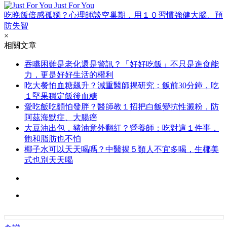
Just For You
吃晚飯倍感孤獨？心理師談空巢期，用１０習慣強健大腦、預
防失智
×
相關文章
吞嚥困難是老化還是警訊？「好好吃飯」不只是進食能
力，更是好好生活的權利
吃大餐怕血糖飆升？減重醫師揭研究：飯前30分鐘，吃
１堅果穩定飯後血糖
愛吃飯吃麵怕發胖？醫師教１招把白飯變抗性澱粉，防
阿茲海默症、大腸癌
大豆油出包，豬油意外翻紅？營養師：吃對這１件事，
飽和脂肪也不怕
椰子水可以天天喝嗎？中醫揭５類人不宜多喝，生椰美
式也別天天喝