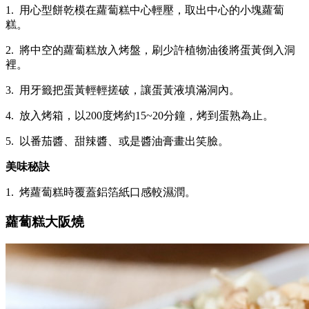
1. 用心型餅乾模在蘿蔔糕中心輕壓，取出中心的小塊蘿蔔
糕。
2. 將中空的蘿蔔糕放入烤盤，刷少許植物油後將蛋黃倒入洞
裡。
3. 用牙籤把蛋黃輕輕搓破，讓蛋黃液填滿洞內。
4. 放入烤箱，以200度烤約15~20分鐘，烤到蛋熟為止。
5. 以番茄醬、甜辣醬、或是醬油膏畫出笑臉。
美味秘訣
1. 烤蘿蔔糕時覆蓋鋁箔紙口感較濕潤。
蘿蔔糕大阪燒