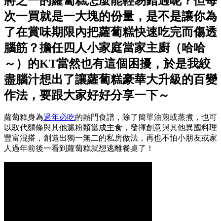
將之一的蘿蔔糕怎麼能輕易錯過呢？但每
次一買就是一大塊的份量，是不是讓你為
了在賞味期限內把蘿蔔糕快速吃完而傷透
腦筋？擔任四人小家庭當家主廚（哈哈
～）的KT當然也有這個困擾，於是我絞
盡腦汁想出了讓蘿蔔糕豪華大升級的百變
作法，要跟大家好好分享一下～
蘿蔔糕身為
過年必吃
的熱門食譜，除了簡單油煎或蒸煮，也可
以取代麵條與其他澱粉類當成主食，發揮創意與其他異國料理
豐富混搭，創造出獨一無二的私房做法，再也不怕小朋友或家
人過年前後一看到蘿蔔糕就想逃離餐桌了！