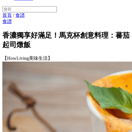
首頁
/
食譜
食譜
香濃獨享好滿足！馬克杯創意料理：蕃茄
起司燉飯
【HowLiving美味生活】