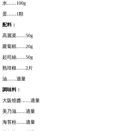
水……100g
蛋……1顆
配料：
高麗菜……50g
蘿蔔糕……20g
起司絲……50g
熟培根……2片
油……適量
調味料：
大阪燒醬……適量
美乃滋……適量
海苔粉……適量