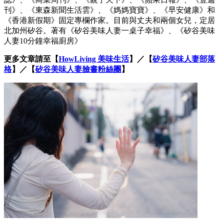
刊》、《東森新聞生活雲》、《媽媽寶寶》、《早安健康》和
《香港新假期》固定專欄作家。目前與丈夫和兩個女兒，定居
北加州矽谷。著有《矽谷美味人妻一桌子幸福》、《矽谷美味
人妻10分鐘幸福廚房》
更多文章請至【
HowLiving 美味生活
】／【
矽谷美味人妻部落
格
】／【
矽谷美味人妻臉書粉絲團
】