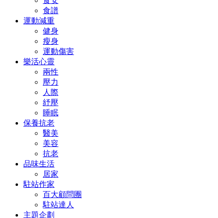
食安
食譜
運動減重
健身
瘦身
運動傷害
樂活心靈
兩性
壓力
人際
紓壓
睡眠
保養抗老
醫美
美容
抗老
品味生活
居家
駐站作家
百大顧問團
駐站達人
主題企劃