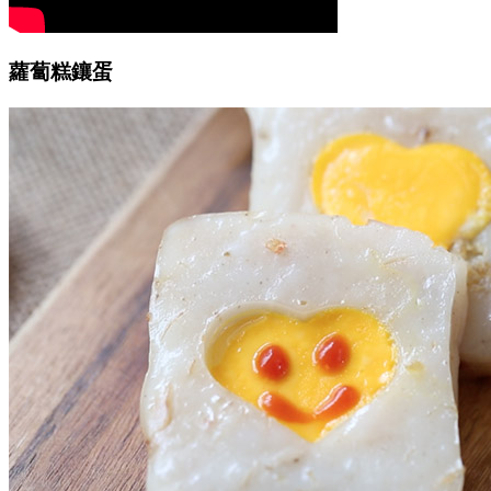
蘿蔔糕鑲蛋