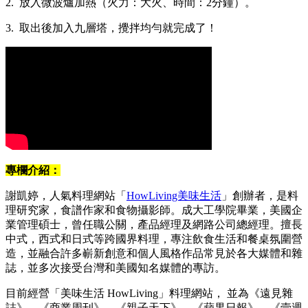
2. 放入微波爐加熱（火力：大火、時間：2分鐘）。
3. 取出後加入九層塔，攪拌均勻就完成了！
專欄介紹：
謝凱婷，人氣料理網站「
HowLiving美味生活
」創辦者，是料
理研究家，食譜作家和食物攝影師。成大工學院畢業，美國企
業管理碩士，曾任職公關，產品經理及網路公司總經理。擅長
中式，西式和日式等跨國界料理，專注飲食生活和餐桌氛圍營
造，並融合許多嶄新創意和個人風格作品常見於各大媒體和雜
誌，並多次接受台灣和美國知名媒體的專訪。
目前經營「美味生活 HowLiving」料理網站， 並為《遠見雜
誌》、《商業周刊》、《親子天下》、《蘋果日報》、《壹週