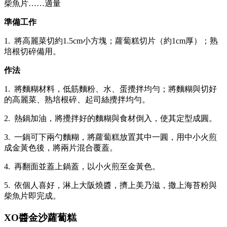
柴魚片……適量
準備工作
1. 將高麗菜切約1.5cm小方塊；蘿蔔糕切片（約1cm厚）；熟
培根切碎備用。
作法
1. 將麵糊材料，低筋麵粉、水、蛋攪拌均勻；將麵糊與切好
的高麗菜、熟培根碎、起司絲攪拌均勻。
2. 熱鍋加油，將攪拌好的麵糊與食材倒入，使其定型成圓。
3. 一鍋可下兩勺麵糊，將蘿蔔糕放置其中一圓，用中小火煎
成金黃色後，將兩片混合覆蓋。
4. 再翻面並蓋上鍋蓋，以小火煎至金黃色。
5. 依個人喜好，淋上大阪燒醬，擠上美乃滋，撒上海苔粉與
柴魚片即完成。
XO醬金沙蘿蔔糕