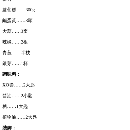
蘿蔔糕……300g
鹹蛋黃……3顆
大蒜……3瓣
辣椒……2根
青蔥……半枝
銀芽……1杯
調味料：
XO醬……2大匙
醬油……2小匙
糖……1大匙
植物油……2大匙
裝飾：