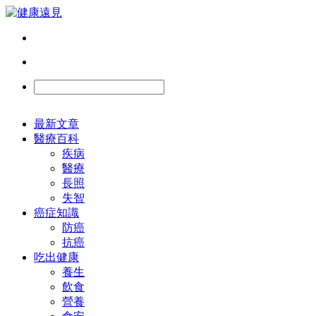
最新文章
醫療百科
疾病
醫療
長照
失智
癌症知識
防癌
抗癌
吃出健康
養生
飲食
營養