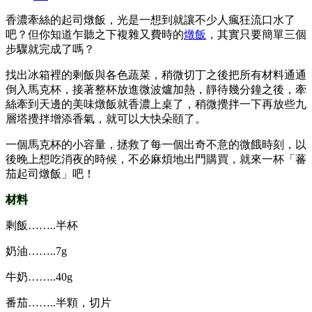
香濃牽絲的起司燉飯，光是一想到就讓不少人瘋狂流口水了
吧？但你知道乍聽之下複雜又費時的
燉飯
，其實只要簡單三個
步驟就完成了嗎？
找出冰箱裡的剩飯與各色蔬菜，稍微切丁之後把所有材料通通
倒入馬克杯，接著整杯放進微波爐加熱，靜待幾分鐘之後，牽
絲牽到天邊的美味燉飯就香濃上桌了，稍微攪拌一下再放些九
層塔攪拌增添香氣，就可以大快朵頤了。
一個馬克杯的小容量，拯救了每一個出奇不意的微餓時刻，以
後晚上想吃消夜的時候，不必麻煩地出門購買，就來一杯「蕃
茄起司燉飯」吧！
材料
剩飯……..半杯
奶油……..7g
牛奶……..40g
番茄……..半顆，切片