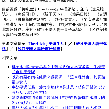
誌，並多次接受台灣和美國知名媒體的專訪。
目前經營「美味生活 HowLiving」料理網站， 並為《遠見雜
誌》、《商業周刊》、《親子天下》、《蘋果日報》、《壹週
刊》、《東森新聞生活雲》、《媽媽寶寶》、《早安健康》和
《香港新假期》固定專欄作家。目前與丈夫和兩個女兒，定居
北加州矽谷。著有《矽谷美味人妻一桌子幸福》、《矽谷美味
人妻10分鐘幸福廚房》
更多文章請至【
HowLiving 美味生活
】／【
矽谷美味人妻部落
格
】／【
矽谷美味人妻臉書粉絲團
】
相關文章
椰子水可以天天喝嗎？中醫揭５類人不宜多喝，生椰美
式也別天天喝
以為有菜有肉很健康？營養師：「這４種外食」其實熱
量超驚人
牛奶要選低脂、炒菜少放點油是迷思？曾嶔元醫師：沒
有脂肪，就沒有大腦
愛吃飯吃麵怕發胖？醫師教１招把白飯變抗性澱粉，防
阿茲海默症、大腸癌
年紀大發福？中年防肌少症，別漏了肥胖！台大權威：