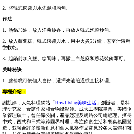
2. 將韓式辣醬與水先混和均勻。
作法
1. 熱鍋加油，放入洋蔥炒香，再放入韓式泡菜炒勻。
2. 放入蘿蔔糕、韓式辣醬與水，用中火煮5分鐘，煮至汁液稍
微收乾。
3. 起鍋前加入鹽、糖調味，再撒上白芝麻和蔥花裝飾即可。
美味秘訣
1. 蘿蔔糕可依個人喜好，選擇先油煎過或直接料理。
專欄介紹：
謝凱婷，人氣料理網站「
HowLiving美味生活
」創辦者，是料
理研究家，食譜作家和食物攝影師。成大工學院畢業，美國企
業管理碩士，曾任職公關，產品經理及網路公司總經理。擅長
中式，西式和日式等跨國界料理，專注飲食生活和餐桌氛圍營
造，並融合許多嶄新創意和個人風格作品常見於各大媒體和雜