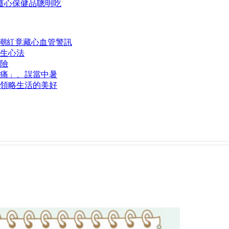
護心保健品聰明吃
熱潮紅竟藏心血管警訊
生心法
險
痛」、誤當中暑
領略生活的美好