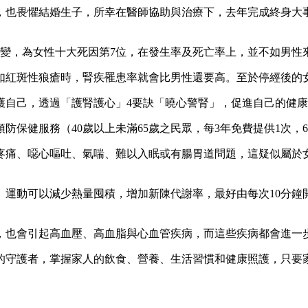
場，也畏懼結婚生子，所幸在醫師協助與治療下，去年完成終身大
及腎病變，為女性十大死因第7位，在發生率及死亡率上，並不如男
如紅斑性狼瘡時，腎疾罹患率就會比男性還要高。至於停經後的
護自己，透過「護腎護心」4要訣「曉心警腎」，促進自己的健
防保健服務（40歲以上未滿65歲之民眾，每3年免費提供1次，
疼痛、噁心嘔吐、氣喘、難以入眠或有腸胃道問題，這疑似屬於
運動可以減少熱量囤積，增加新陳代謝率，最好由每次10分鐘開
，也會引起高血壓、高血脂與心血管疾病，而這些疾病都會進一
的守護者，掌握家人的飲食、營養、生活習慣和健康照護，只要