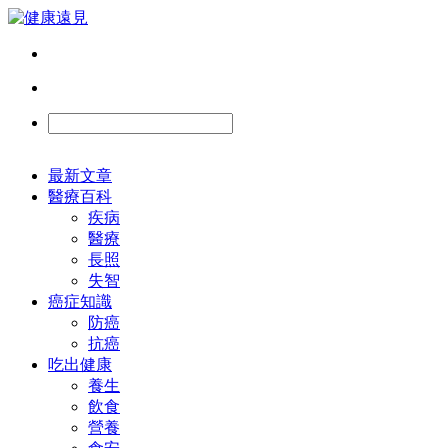
最新文章
醫療百科
疾病
醫療
長照
失智
癌症知識
防癌
抗癌
吃出健康
養生
飲食
營養