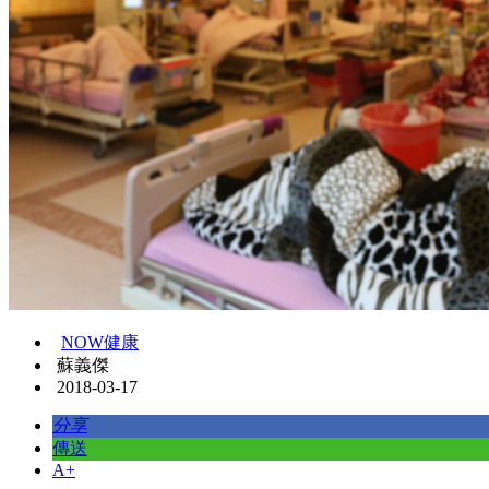
NOW健康
蘇義傑
2018-03-17
分享
傳送
A+