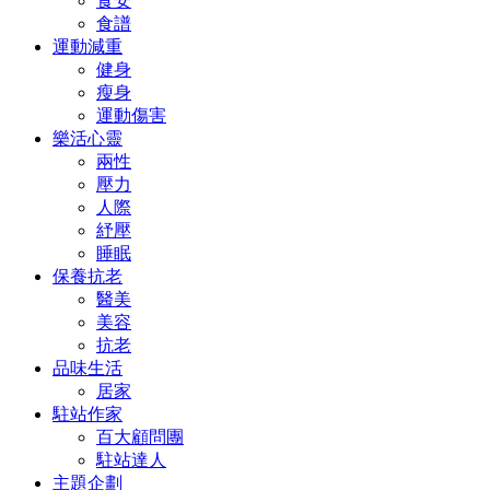
食安
食譜
運動減重
健身
瘦身
運動傷害
樂活心靈
兩性
壓力
人際
紓壓
睡眠
保養抗老
醫美
美容
抗老
品味生活
居家
駐站作家
百大顧問團
駐站達人
主題企劃