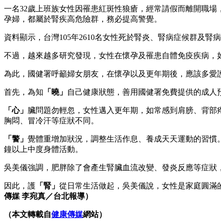
一名32歲上班族女性因罹患紅斑性狼瘡，經常請假而離開職
孕婦，都屬於腎疾高危險群，務必提高警覺。
資料顯示，台灣105年2610名女性死於腎炎、腎病症候群
不過，越來越多研究發現，女性在懷孕及罹患自體免疫疾病，
為此，國健署呼籲婦女朋友，在懷孕以及更年期後，應該多愛
首先，為知
「曉」
自己健康狀態，善用國健署免費提供的成人預
「心」
臟問題勿輕忽，女性邁入更年期，如常感到肩膀、背部
胸悶、冒冷汗等症狀不同。
「警」
覺體重增加狀況，調整生活作息、養成天天運動的習慣。
鐘以上中度身體活動。
吳美儀強調，肥胖除了會產生腎臟血流改變、發炎反應等症狀
因此，護
「腎」
從日常生活做起，吳美儀說，女性是家庭圓滿
傳媒 李宛真／台北報導）
（本文轉載自
健康傳媒
網站）