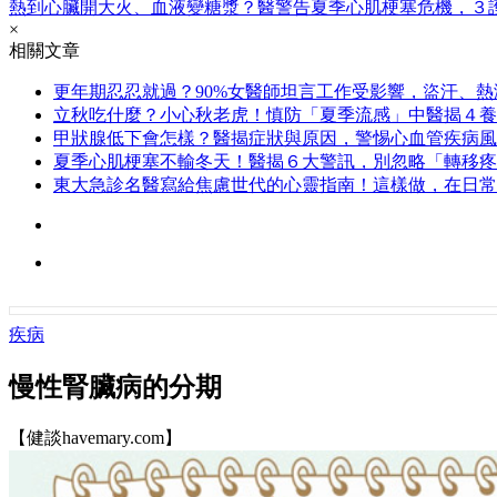
熱到心臟開大火、血液變糖漿？醫警告夏季心肌梗塞危機，３
×
相關文章
更年期忍忍就過？90%女醫師坦言工作受影響，盜汗、
立秋吃什麼？小心秋老虎！慎防「夏季流感」中醫揭４養
甲狀腺低下會怎樣？醫揭症狀與原因，警惕心血管疾病風
夏季心肌梗塞不輸冬天！醫揭６大警訊，別忽略「轉移疼
東大急診名醫寫給焦慮世代的心靈指南！這樣做，在日常
疾病
慢性腎臟病的分期
【健談havemary.com】