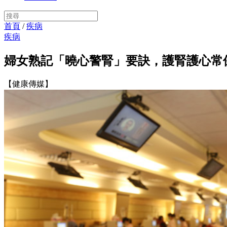
首頁
/
疾病
疾病
婦女熟記「曉心警腎」要訣，護腎護心常
【健康傳媒】