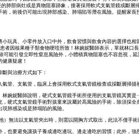
疑的肺部病灶或是異物阻塞跡象，接著採用軟式支氣管鏡或斷層
手術，術後仍可能出現肺部感染、肺塌陷等潛在風險。提醒家長
小玩具、小零件放入口中外，飲食習慣與飲食內容的選擇也相當重
成患者因核果種子類食物哽噎所致！林婉妮醫師表示，單就林口
，除可能引發立即性窒息風險外，小體積異物阻塞也不容忽視，
的健康疑慮！
診斷與治療方式如下：
入氣管、支氣管，臨床上會採用軟式支氣管鏡檢查或採斷層掃描
。林婉妮醫師說明，硬式支氣管鏡手術所使用的支氣管鏡其實是
充，硬式支氣管鏡手術對孩童來說屬於高風險的手術，除須採全
出現肺感染或是肺塌陷的風險。
電池）無法以支氣管夾出時，則需以開胸方式取出，此法不僅手術
外，也要避免讓孩子養成邊吃邊玩、邊走邊吃的習慣；此外，強