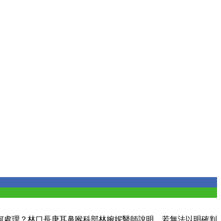
何處理？林口長庚耳鼻喉科部林婉妮醫師說明，若無法以明確判