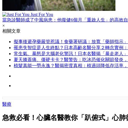
Just For You
當急診醫師成了中風病患：他復健6個月「重啟人生」的高效
×
相關文章
擬事後避孕藥嚴管惹議！食藥署研議：放寬「藥師指示」
罹患失智症是人生終點？日本高齡名醫分享２轉念實例：
常生氣、暴怒是大腦老化警訊！日本名醫揭「暴走老人」
夏天膝蓋痛、僵硬卡卡？醫警告：吃冰恐催化關節發炎，
植髮真能一勞永逸？醫揭密度真相：植過頭降低存活率，
醫療
急救必看！心臟名醫教你「趴俯式」心肺