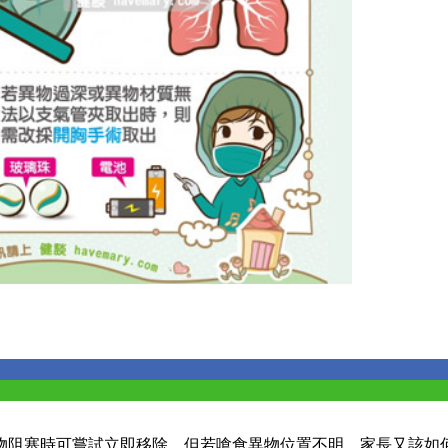
物阻塞時可嘗試立即移除，但若嗆食異物位置不明，家長又該如