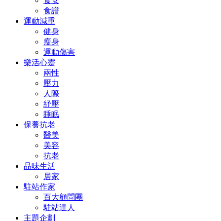
食安
食譜
運動減重
健身
瘦身
運動傷害
樂活心靈
兩性
壓力
人際
紓壓
睡眠
保養抗老
醫美
美容
抗老
品味生活
居家
駐站作家
百大顧問團
駐站達人
主題企劃