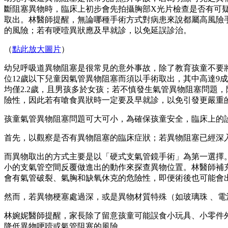
斷阻塞異物時，臨床上初步會先拍攝胸部X光片檢查是否有可
取出。林醫師提醒，無論哪種手術方式對病患來說都屬高風險
的風險；若有哽噎異狀應及早就診，以免延誤診治。
（
點此放大圖片
）
幼兒呼吸道異物阻塞是很常見的意外事故，除了教育孩童不要將
位12歲以下兒童因氣管異物阻塞而須以手術取出，其中高達9
均僅2.2歲，且男孩多於女孩；若不慎發生氣管異物阻塞問題
險性，因此若有嗆食異狀時一定要及早就診，以免引發更嚴重
孩童氣管異物阻塞問題可大可小，為確保孩童安全，臨床上的
首先，以觀察是否有異物阻塞的臨床症狀；若異物阻塞已經深
而異物取出的方式主要是以「硬式支氣管鏡手術」為第一選擇
小的支氣管空間反覆做進出的動作來探查異物位置。林醫師補
會有氣管破裂、氣胸和缺氧休克的危險性，即便術後也可能會
然而，若異物梗塞處過深，或是異物材質特殊（如玻璃珠 、
林婉妮醫師提醒，家長除了留意孩童可能誤食小玩具、小零件
降低異物哽噎或氣管阻塞的風險。