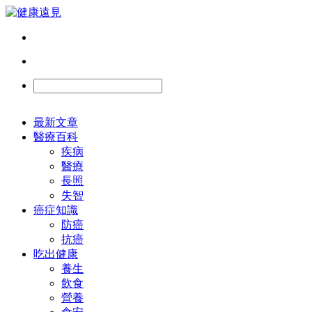
最新文章
醫療百科
疾病
醫療
長照
失智
癌症知識
防癌
抗癌
吃出健康
養生
飲食
營養