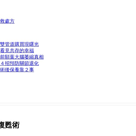
自救處方
雙管道購買現曙光
看見共存的幸福
前額葉大腦萎縮真相
４招預防關節退化
術後保養靠２事
復甦術