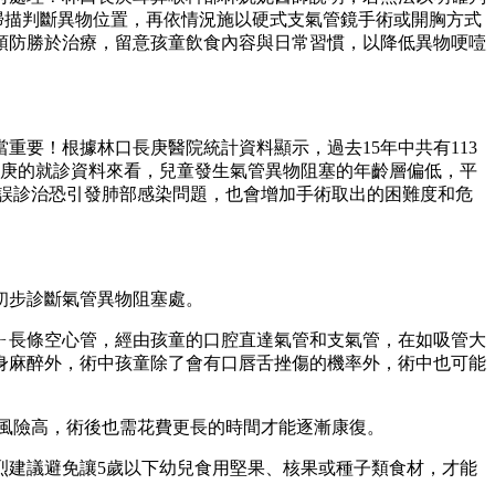
掃描判斷異物位置，再依情況施以硬式支氣管鏡手術或開胸方式
預防勝於治療，留意孩童飲食內容與日常習慣，以降低異物哽噎
要！根據林口長庚醫院統計資料顯示，過去15年中共有113
長庚的就診資料來看，兒童發生氣管異物阻塞的年齡層偏低，平
延誤診治恐引發肺部感染問題，也會增加手術取出的困難度和危
初步診斷氣管異物阻塞處。
ㄧ長條空心管，經由孩童的口腔直達氣管和支氣管，在如吸管大
身麻醉外，術中孩童除了會有口唇舌挫傷的機率外，術中也可能
風險高，術後也需花費更長的時間才能逐漸康復。
烈建議避免讓5歲以下幼兒食用堅果、核果或種子類食材，才能