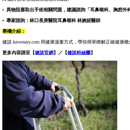
• 異物阻塞取出手術相關問題，建議諮詢「耳鼻喉科、胸腔外
• 專家諮詢：林口長庚醫院耳鼻喉科 林婉妮醫師
專欄介紹：
健談 havemary.com 用健康漫畫方式，帶你簡單瞭解正確
更多內容請至【
健談官網
】／【
健談粉絲團
】