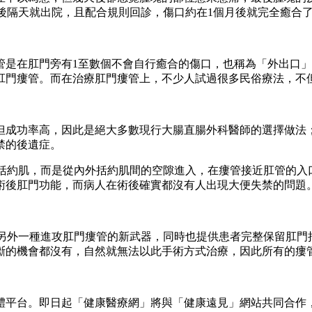
術後隔天就出院，且配合規則回診，傷口約在1個月後就完全癒合
管是在肛門旁有1至數個不會自行癒合的傷口，也稱為「外出口
肛門瘻管。而在治療肛門瘻管上，不少人試過很多民俗療法，不
但成功率高，因此是絕大多數現行大腸直腸外科醫師的選擇做法
禁的後遺症。
開括約肌，而是從內外括約肌間的空隙進入，在瘻管接近肛管的
術後肛門功能，而病人在術後確實都沒有人出現大便失禁的問題
師另外一種進攻肛門瘻管的新武器，同時也提供患者完整保留肛
斷的機會都沒有，自然就無法以此手術方式治療，因此所有的瘻
體平台。即日起「健康醫療網」將與「健康遠見」網站共同合作