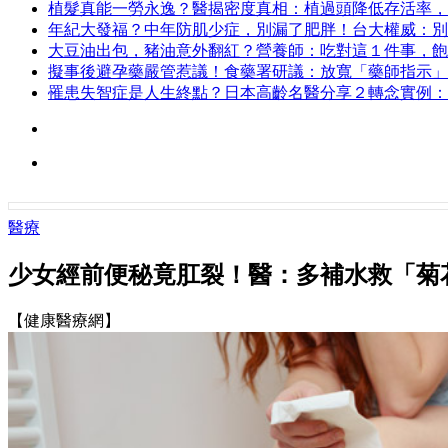
植髮真能一勞永逸？醫揭密度真相：植過頭降低存活率，
年紀大發福？中年防肌少症，別漏了肥胖！台大權威：別
大豆油出包，豬油意外翻紅？營養師：吃對這１件事，飽
擬事後避孕藥嚴管惹議！食藥署研議：放寬「藥師指示」
罹患失智症是人生終點？日本高齡名醫分享２轉念實例：
醫療
少女經前便秘竟肛裂！醫：多補水救「菊
【健康醫療網】