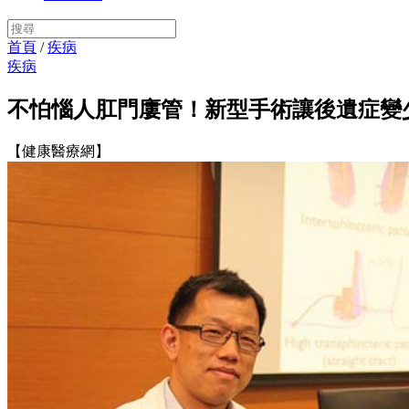
首頁
/
疾病
疾病
不怕惱人肛門廔管！新型手術讓後遺症變
【健康醫療網】