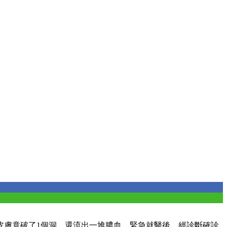
皮膚竟破了1個洞，還流出一堆膿血。緊急就醫後，經診斷確診