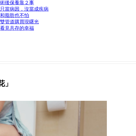
術後保養靠２事
只當病因，沒當成疾病
和脂肪也不怕
雙管道購買現曙光
看見共存的幸福
花」