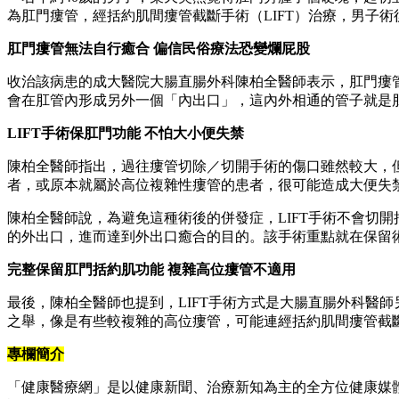
為肛門瘻管，經括約肌間瘻管截斷手術（LIFT）治療，男子
肛門瘻管無法自行癒合 偏信民俗療法恐變爛屁股
收治該病患的成大醫院大腸直腸外科陳柏全醫師表示，肛門瘻
會在肛管內形成另外一個「內出口」，這內外相通的管子就是
LIFT手術保肛門功能 不怕大小便失禁
陳柏全醫師指出，過往瘻管切除／切開手術的傷口雖然較大，
者，或原本就屬於高位複雜性瘻管的患者，很可能造成大便失
陳柏全醫師說，為避免這種術後的併發症，LIFT手術不會切
的外出口，進而達到外出口癒合的目的。該手術重點就在保留
完整保留肛門括約肌功能 複雜高位瘻管不適用
最後，陳柏全醫師也提到，LIFT手術方式是大腸直腸外科醫
之舉，像是有些較複雜的高位瘻管，可能連經括約肌間瘻管截
專欄簡介
「健康醫療網」是以健康新聞、治療新知為主的全方位健康媒