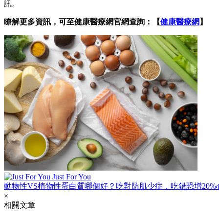
訊。
瞭解更多資訊，可至健康醫療網官網查詢：【
健康醫療網
】
Just For You
動物性VS植物性蛋白質哪個好？吃對防肌少症，吃錯恐增20%
×
相關文章