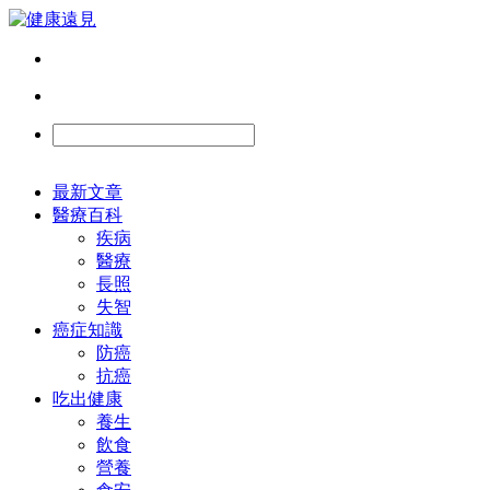
最新文章
醫療百科
疾病
醫療
長照
失智
癌症知識
防癌
抗癌
吃出健康
養生
飲食
營養