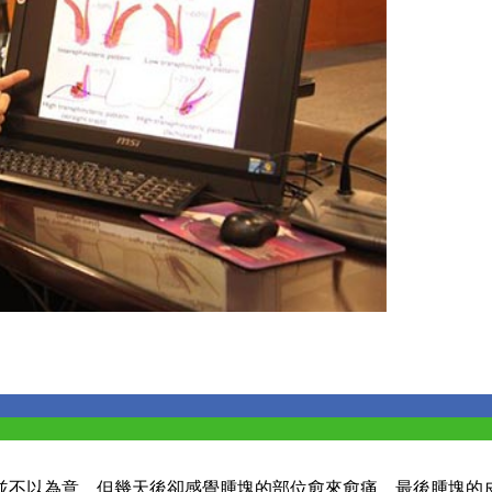
並不以為意，但幾天後卻感覺腫塊的部位愈來愈痛，最後腫塊的