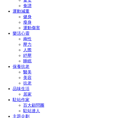
食安
食譜
運動減重
健身
瘦身
運動傷害
樂活心靈
兩性
壓力
人際
紓壓
睡眠
保養抗老
醫美
美容
抗老
品味生活
居家
駐站作家
百大顧問團
駐站達人
主題企劃