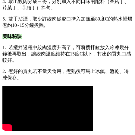
4. 取出絞肉分成三份，分別加入不同口味的配料（香菇丁、
芹菜丁、芋頭丁）拌勻。
5. 雙手沾溼，取少許絞肉從虎口擠入加熱至80度C的熱水裡煨
煮約10~15分鐘煮熟。
美味秘訣
1. 若攪拌過程中絞肉溫度升高了，可將攪拌缸放入冷凍幾分
鐘後再取出，讓絞肉溫度維持在15度C以下，打出的貢丸口感
較好。
2. 煮好的貢丸若不當天食用，煮熟後可馬上冰鎮、瀝乾、冷
凍保存。