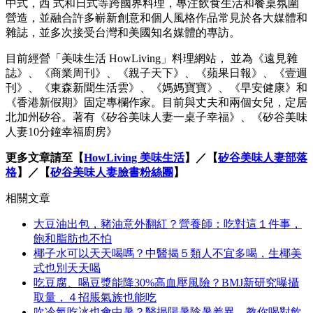
中式，西 式和日式等跨國界料理，專注飲食生活和餐桌氛圍
營造，並融合許多嶄新創意和個人風格作品常見於各大媒體和
雜誌，並多次接受台灣和美國知名媒體的專訪。
目前經營「美味生活 HowLiving」料理網站， 並為《遠見雜
誌》、《商業周刊》、《親子天下》、《蘋果日報》、《壹週
刊》、《東森新聞生活雲》、《媽媽寶寶》、《早安健康》和
《香港新假期》固定專欄作家。目前與丈夫和兩個女兒，定居
北加州矽谷。著有《矽谷美味人妻一桌子幸福》、《矽谷美味
人妻10分鐘幸福廚房》
更多文章請至【
HowLiving 美味生活
】／【
矽谷美味人妻部落
格
】／【
矽谷美味人妻臉書粉絲團
】
相關文章
大豆油出包，豬油意外翻紅？營養師：吃對這１件事，
飽和脂肪也不怕
椰子水可以天天喝嗎？中醫揭５類人不宜多喝，生椰美
式也別天天喝
吃豆腐、喝豆漿能降30%高血壓風險？BMJ新研究曝攝
取量，４招脹氣族也能吃
吹冷氣吃冰也會中暑？醫揭陽暑陰暑差異，教你喝對飲