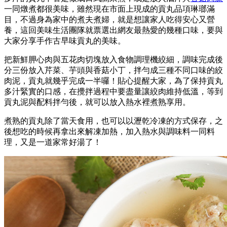
一同燉煮都很美味，雖然現在市面上現成的貢丸品項琳瑯滿
目，不過身為家中的煮夫煮婦，就是想讓家人吃得安心又營
養，這回美味生活團隊就票選出網友最熱愛的幾種口味，要與
大家分享手作古早味貢丸的美味。
把新鮮胛心肉與五花肉切塊放入食物調理機絞細，調味完成後
分三份放入芹菜、芋頭與香菇小丁，拌勻成三種不同口味的絞
肉泥，貢丸就幾乎完成一半囉！貼心提醒大家，為了保持貢丸
多汁緊實的口感，在攪拌過程中要盡量讓絞肉維持低溫，等到
貢丸泥與配料拌勻後，就可以放入熱水裡煮熟享用。
煮熟的貢丸除了當天食用，也可以以瀝乾冷凍的方式保存，之
後想吃的時候再拿出來解凍加熱，加入熱水與調味料一同料
理，又是一道家常好湯了！