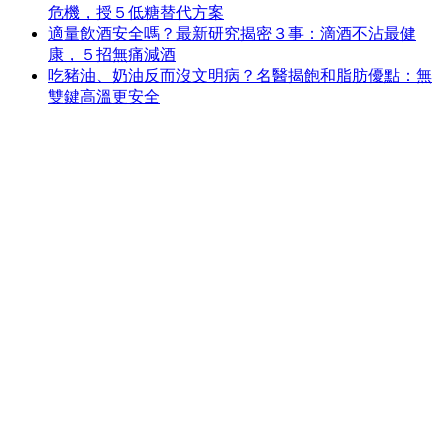
危機，授５低糖替代方案
適量飲酒安全嗎？最新研究揭密３事：滴酒不沾最健
康，５招無痛減酒
吃豬油、奶油反而沒文明病？名醫揭飽和脂肪優點：無
雙鍵高溫更安全