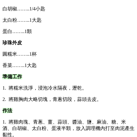
白胡椒……..1/4小匙
太白粉……..1大匙
蛋白……..1顆
珍珠外皮
圓糯米……..1杯
香菜……..1大匙
準備工作
1. 將糯米洗淨，浸泡冷水隔夜，瀝乾。
2. 將雞胸肉大略切塊，青蔥切段，蒜頭去皮。
作法
1. 將雞肉塊、青蔥、薑、蒜頭、醬油、鹽、麻油、糖、米
酒、白胡椒、太白粉、蛋液半顆，放入調理機內打至肉泥產生
黏性。