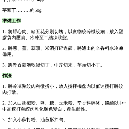
芋頭丁………約50g
準備工作
1. 將胛心肉、豬五花分別切塊，以食物絞碎機絞細，放入塑
膠袋內壓扁、冷凍至半結凍狀態。
2. 將蔥、薑、蒜頭、米酒打碎過篩，將濾出的辛香料水冷凍
備用。
3. 將乾香菇泡軟後切丁，中芹切末，芋頭切小丁。
作法
1. 將冷凍豬絞肉稍微折小，放入攪拌機盆內以低速攪打將絞
肉打散。
2. 加入白胡椒粉、鹽、糖、玉米粉、辛香料碎冰，繼續以中~
中高速打至絞肉乳化顏色變白，產生黏性。
3. 加入小蘇打粉、油蔥酥拌勻。