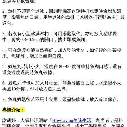
旗魚等都很合適。
2. 魚排不須完全退冰，因調理機高速運轉打魚漿時會增加溫
度，影響魚肉口感，用半退冰的魚排（以機器打得動為主）最
適合。
3. 若沒有小型冰淇淋杓，可用湯匙取代。亦可放入塑膠袋
中，剪約0.3~0.5cm的開口，擠出即成魚麵。
4. 可在魚漿裡隨自己喜好，加入乾的食材，如切碎的香菜梗
末、魚卵等，增加香氣與口感。
5. 煮魚丸時以小火，溫度在 80~90 度可維持魚肉口感，還有
避免溫度過高時魚丸破掉。
6. 煮魚丸時也可加入月桂葉、洋蔥等馥香去腥，水滾後小火
再煮10分鐘，即可放入魚丸烹煮。
7. 魚丸煮熟後若不馬上食用，須盡快吹涼，放入冷凍保存。
專欄介紹：
謝凱婷，人氣料理網站「
HowLiving美味生活
」創辦者，是料
理研究家，食譜作家和食物攝影師。成大工學院畢業，美國企