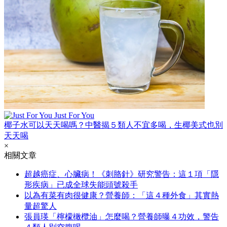
Just For You
椰子水可以天天喝嗎？中醫揭５類人不宜多喝，生椰美式也別
天天喝
×
相關文章
超越癌症、心臟病！《刺胳針》研究警告：這１項「隱
形疾病」已成全球失能頭號殺手
以為有菜有肉很健康？營養師：「這４種外食」其實熱
量超驚人
張員瑛「檸檬橄欖油」怎麼喝？營養師曝４功效，警告