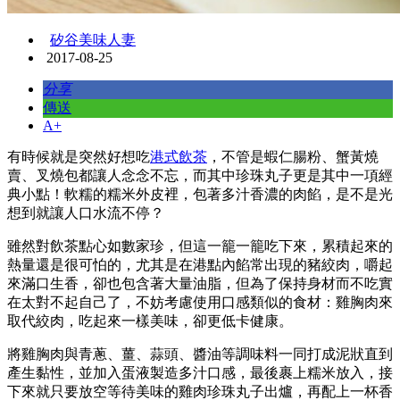
矽谷美味人妻
2017-08-25
分享
傳送
A+
有時候就是突然好想吃
港式飲茶
，不管是蝦仁腸粉、蟹黃燒
賣、叉燒包都讓人念念不忘，而其中珍珠丸子更是其中一項經
典小點！軟糯的糯米外皮裡，包著多汁香濃的肉餡，是不是光
想到就讓人口水流不停？
雖然對飲茶點心如數家珍，但這一籠一籠吃下來，累積起來的
熱量還是很可怕的，尤其是在港點內餡常出現的豬絞肉，嚼起
來滿口生香，卻也包含著大量油脂，但為了保持身材而不吃實
在太對不起自己了，不妨考慮使用口感類似的食材：雞胸肉來
取代絞肉，吃起來一樣美味，卻更低卡健康。
將雞胸肉與青蔥、薑、蒜頭、醬油等調味料一同打成泥狀直到
產生黏性，並加入蛋液製造多汁口感，最後裹上糯米放入，接
下來就只要放空等待美味的雞肉珍珠丸子出爐，再配上一杯香