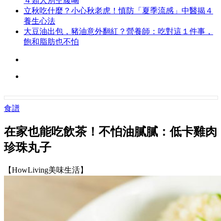
４類人別空腹喝
立秋吃什麼？小心秋老虎！慎防「夏季流感」中醫揭４
養生心法
大豆油出包，豬油意外翻紅？營養師：吃對這１件事，
飽和脂肪也不怕
食譜
在家也能吃飲茶！不怕油膩膩：低卡雞肉
珍珠丸子
【HowLiving美味生活】