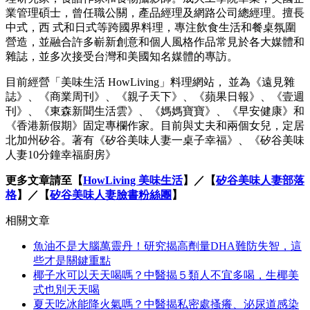
業管理碩士，曾任職公關，產品經理及網路公司總經理。擅長
中式，西 式和日式等跨國界料理，專注飲食生活和餐桌氛圍
營造，並融合許多嶄新創意和個人風格作品常見於各大媒體和
雜誌，並多次接受台灣和美國知名媒體的專訪。
目前經營「美味生活 HowLiving」料理網站， 並為《遠見雜
誌》、《商業周刊》、《親子天下》、《蘋果日報》、《壹週
刊》、《東森新聞生活雲》、《媽媽寶寶》、《早安健康》和
《香港新假期》固定專欄作家。目前與丈夫和兩個女兒，定居
北加州矽谷。著有《矽谷美味人妻一桌子幸福》、《矽谷美味
人妻10分鐘幸福廚房》
更多文章請至【
HowLiving 美味生活
】／【
矽谷美味人妻部落
格
】／【
矽谷美味人妻臉書粉絲團
】
相關文章
魚油不是大腦萬靈丹！研究揭高劑量DHA難防失智，這
些才是關鍵重點
椰子水可以天天喝嗎？中醫揭５類人不宜多喝，生椰美
式也別天天喝
夏天吃冰能降火氣嗎？中醫揭私密處搔癢、泌尿道感染