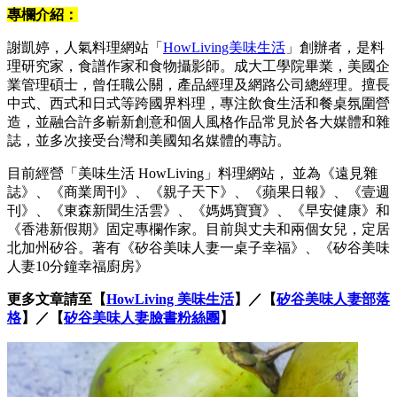
專欄介紹：
謝凱婷，人氣料理網站「
HowLiving美味生活
」創辦者，是料
理研究家，食譜作家和食物攝影師。成大工學院畢業，美國企
業管理碩士，曾任職公關，產品經理及網路公司總經理。擅長
中式、西式和日式等跨國界料理，專注飲食生活和餐桌氛圍營
造，並融合許多嶄新創意和個人風格作品常見於各大媒體和雜
誌，並多次接受台灣和美國知名媒體的專訪。
目前經營「美味生活 HowLiving」料理網站， 並為《遠見雜
誌》、《商業周刊》、《親子天下》、《蘋果日報》、《壹週
刊》、《東森新聞生活雲》、《媽媽寶寶》、《早安健康》和
《香港新假期》固定專欄作家。目前與丈夫和兩個女兒，定居
北加州矽谷。著有《矽谷美味人妻一桌子幸福》、《矽谷美味
人妻10分鐘幸福廚房》
更多文章請至【
HowLiving 美味生活
】／【
矽谷美味人妻部落
格
】／【
矽谷美味人妻臉書粉絲團
】