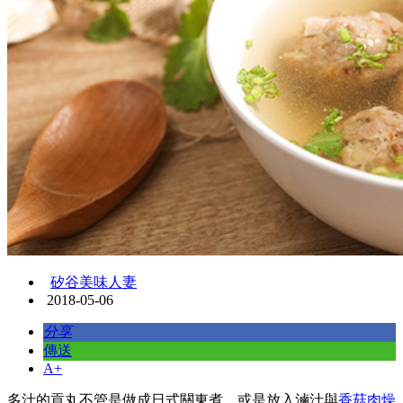
矽谷美味人妻
2018-05-06
分享
傳送
A+
多汁的貢丸不管是做成日式關東煮，或是放入滷汁與
香菇肉燥