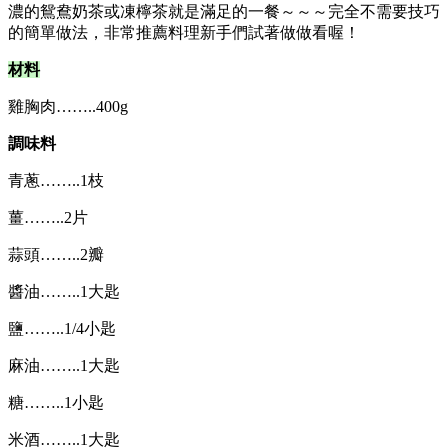
濃的鴛鴦奶茶或凍檸茶就是滿足的一餐～～～完全不需要技巧
的簡單做法，非常推薦料理新手們試著做做看喔！
材料
雞胸肉……..400g
調味料
青蔥……..1枝
薑……..2片
蒜頭……..2瓣
醬油……..1大匙
鹽……..1/4小匙
麻油……..1大匙
糖……..1小匙
米酒……..1大匙