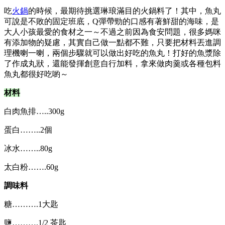
吃
火鍋
的時候，最期待挑選琳琅滿目的火鍋料了！其中，魚丸
可說是不敗的固定班底，Q彈帶勁的口感有著鮮甜的海味，是
大人小孩最愛的食材之一～不過之前因為食安問題，很多媽咪
有添加物的疑慮，其實自己做一點都不難，只要把材料丟進調
理機喇一喇，兩個步驟就可以做出好吃的魚丸！打好的魚漿除
了作成丸狀，還能發揮創意自行加料，拿來做肉羹或各種包料
魚丸都很好吃喲～
材料
白肉魚排…..300g
蛋白……..2個
冰水……..80g
太白粉…….60g
調味料
糖……….1大匙
鹽……….1/2 茶匙