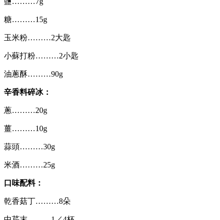
鹽………7g
糖………15g
玉米粉………2大匙
小蘇打粉………2小匙
油蔥酥………90g
辛香料碎冰：
蔥………20g
薑………10g
蒜頭………30g
米酒………25g
口味配料：
乾香菇丁………8朵
中芹末………1／4杯