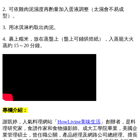
2. 可依雞肉泥濕度再酌量加入蛋液調整（太濕會不易成
型）。
3. 用冰淇淋杓取出肉泥。
4. 裹上糯米，放在蒸盤上（盤上可鋪烘焙紙），入蒸籠大火
蒸約 15～20 分鐘。
專欄介紹：
謝凱婷，人氣料理網站「
HowLiving美味生活
」創辦者，是料
理研究家，食譜作家和食物攝影師。成大工學院畢業，美國企
業管理碩士，曾任職公關，產品經理及網路公司總經理。擅長