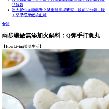
品解暑
吃大餐怕血糖飆升？減重醫師揭研究：飯前30分鐘，吃
１堅果穩定飯後血糖
食譜
兩步驟做無添加火鍋料：Q彈手打魚丸
【HowLiving美味生活】