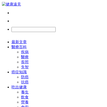
最新文章
醫療百科
疾病
醫療
長照
失智
癌症知識
防癌
抗癌
吃出健康
養生
飲食
營養