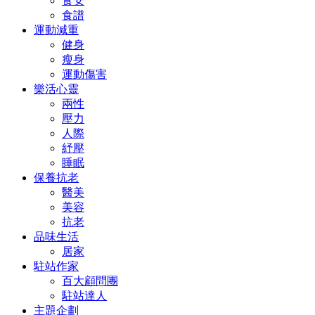
食安
食譜
運動減重
健身
瘦身
運動傷害
樂活心靈
兩性
壓力
人際
紓壓
睡眠
保養抗老
醫美
美容
抗老
品味生活
居家
駐站作家
百大顧問團
駐站達人
主題企劃