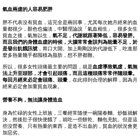
氣血兩虛的人容易肥胖
胖不代表沒有貧血，這完全是兩回事，尤其每次她月經來的血
量都很少，顏色也偏淡，中醫理論說「氣血相生」，很多女生
貧血之後，氣無以生，
氣不足，代謝就跟著降低，容易發胖。
而且我們的身體血虛的時候，大腦常常會誤判為能量不足，於
是發出飢餓訊號
，胃口大開。加上剛剛說的代謝低下，吃進那
麼多熱量幾乎都囤積為脂肪，想不胖都難。
所以，很多女性頭痛最主要的問題，就是
血虛導致氣虛，氣無
法上升至頭部，才會引起頭痛，而且這種頭痛常常伴隨頭暈。
每回月經來必定會頭痛、頭暈
，在此得到合理的解釋，因為月
經來必定會加重貧血現象。
營養不夠，無法讓身體造血
身為忙碌的女性上班族，三餐經常隨便一碗陽春麵、炒飯就解
決，然後肚子很快便餓了，就吃一些餅乾、麵包充飢。但是這
些沒營養、只有熱量的東西，是造不出血的，貧血的狀況會更
加惡劣。