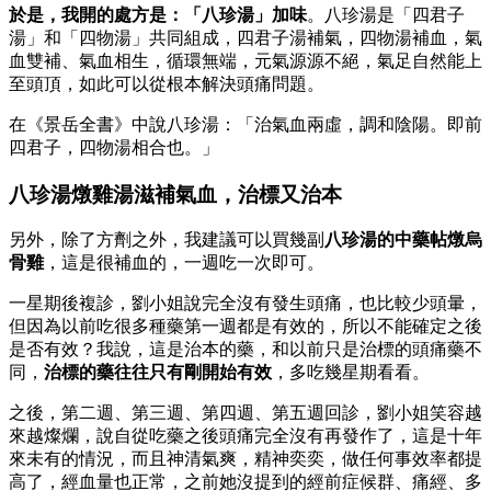
於是，我開的處方是：「八珍湯」加味
。八珍湯是「四君子
湯」和「四物湯」共同組成，四君子湯補氣，四物湯補血，氣
血雙補、氣血相生，循環無端，元氣源源不絕，氣足自然能上
至頭頂，如此可以從根本解決頭痛問題。
在《景岳全書》中說八珍湯：「治氣血兩虛，調和陰陽。即前
四君子，四物湯相合也。」
八珍湯燉雞湯滋補氣血，治標又治本
另外，除了方劑之外，我建議可以買幾副
八珍湯的中藥帖燉烏
骨雞
，這是很補血的，一週吃一次即可。
一星期後複診，劉小姐說完全沒有發生頭痛，也比較少頭暈，
但因為以前吃很多種藥第一週都是有效的，所以不能確定之後
是否有效？我說，這是治本的藥，和以前只是治標的頭痛藥不
同，
治標的藥往往只有剛開始有效
，多吃幾星期看看。
之後，第二週、第三週、第四週、第五週回診，劉小姐笑容越
來越燦爛，說自從吃藥之後頭痛完全沒有再發作了，這是十年
來未有的情況，而且神清氣爽，精神奕奕，做任何事效率都提
高了，經血量也正常，之前她沒提到的經前症候群、痛經、多