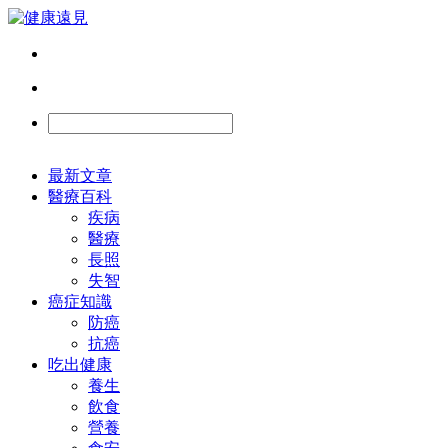
最新文章
醫療百科
疾病
醫療
長照
失智
癌症知識
防癌
抗癌
吃出健康
養生
飲食
營養