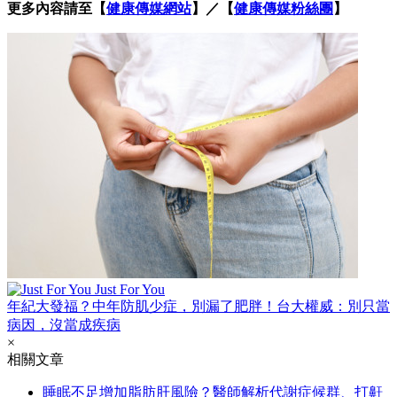
更多內容請至【
健康傳媒網站
】／【
健康傳媒粉絲團
】
Just For You
年紀大發福？中年防肌少症，別漏了肥胖！台大權威：別只當
病因，沒當成疾病
×
相關文章
睡眠不足增加脂肪肝風險？醫師解析代謝症候群、打鼾