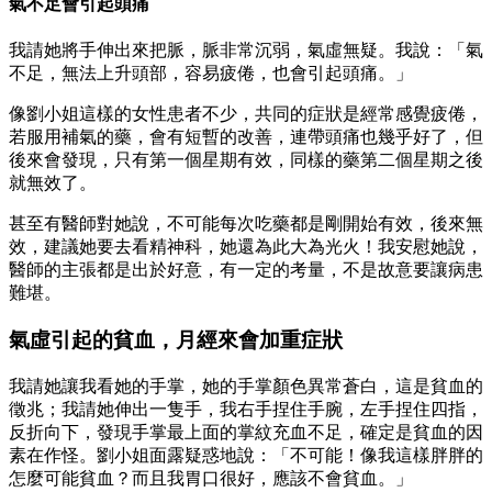
氣不足會引起頭痛
我請她將手伸出來把脈，脈非常沉弱，氣虛無疑。我說：「氣
不足，無法上升頭部，容易疲倦，也會引起頭痛。」
像劉小姐這樣的女性患者不少，共同的症狀是經常感覺疲倦，
若服用補氣的藥，會有短暫的改善，連帶頭痛也幾乎好了，但
後來會發現，只有第一個星期有效，同樣的藥第二個星期之後
就無效了。
甚至有醫師對她說，不可能每次吃藥都是剛開始有效，後來無
效，建議她要去看精神科，她還為此大為光火！我安慰她說，
醫師的主張都是出於好意，有一定的考量，不是故意要讓病患
難堪。
氣虛引起的貧血，月經來會加重症狀
我請她讓我看她的手掌，她的手掌顏色異常蒼白，這是貧血的
徵兆；我請她伸出一隻手，我右手捏住手腕，左手捏住四指，
反折向下，發現手掌最上面的掌紋充血不足，確定是貧血的因
素在作怪。劉小姐面露疑惑地說：「不可能！像我這樣胖胖的
怎麼可能貧血？而且我胃口很好，應該不會貧血。」