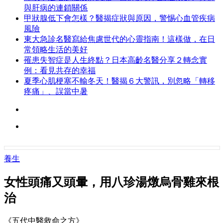
與肝病的連鎖關係
甲狀腺低下會怎樣？醫揭症狀與原因，警惕心血管疾病
風險
東大急診名醫寫給焦慮世代的心靈指南！這樣做，在日
常領略生活的美好
罹患失智症是人生終點？日本高齡名醫分享２轉念實
例：看見共存的幸福
夏季心肌梗塞不輸冬天！醫揭６大警訊，別忽略「轉移
疼痛」、誤當中暑
養生
女性頭痛又頭暈，用八珍湯燉烏骨雞來根
治
《五代中醫救命之方》