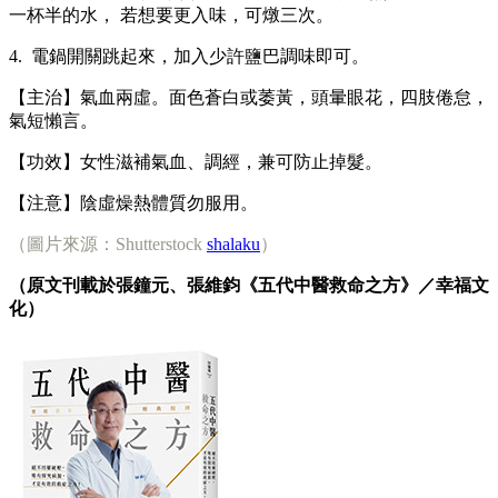
一杯半的水， 若想要更入味，可燉三次。
4. 電鍋開關跳起來，加入少許鹽巴調味即可。
【主治】氣血兩虛。面色蒼白或萎黃，頭暈眼花，四肢倦怠，
氣短懶言。
【功效】女性滋補氣血、調經，兼可防止掉髮。
【注意】陰虛燥熱體質勿服用。
（圖片來源：Shutterstock
shalaku
）
（原文刊載於張鐘元、張維鈞《五代中醫救命之方》／幸福文
化）