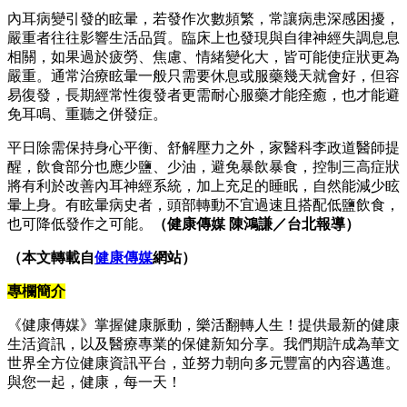
內耳病變引發的眩暈，若發作次數頻繁，常讓病患深感困擾，
嚴重者往往影響生活品質。臨床上也發現與自律神經失調息息
相關，如果過於疲勞、焦慮、情緒變化大，皆可能使症狀更為
嚴重。通常治療眩暈一般只需要休息或服藥幾天就會好，但容
易復發，長期經常性復發者更需耐心服藥才能痊癒，也才能避
免耳鳴、重聽之併發症。
平日除需保持身心平衡、舒解壓力之外，家醫科李政道醫師提
醒，飲食部分也應少鹽、少油，避免暴飲暴食，控制三高症狀
將有利於改善內耳神經系統，加上充足的睡眠，自然能減少眩
暈上身。有眩暈病史者，頭部轉動不宜過速且搭配低鹽飲食，
也可降低發作之可能。
（健康傳媒 陳鴻謙／台北報導）
（本文轉載自
健康傳媒
網站）
專欄簡介
《健康傳媒》掌握健康脈動，樂活翻轉人生！提供最新的健康
生活資訊，以及醫療專業的保健新知分享。我們期許成為華文
世界全方位健康資訊平台，並努力朝向多元豐富的內容邁進。
與您一起，健康，每一天！