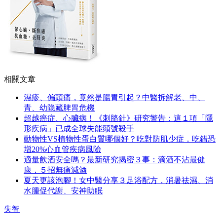
相關文章
濕疹、偏頭痛，竟然是腸胃引起？中醫拆解老、中、
青、幼隐藏脾胃危機
超越癌症、心臟病！《刺胳針》研究警告：這１項「隱
形疾病」已成全球失能頭號殺手
動物性VS植物性蛋白質哪個好？吃對防肌少症，吃錯恐
增20%心血管疾病風險
適量飲酒安全嗎？最新研究揭密３事：滴酒不沾最健
康，５招無痛減酒
夏天更該泡腳！女中醫分享３足浴配方，消暑祛濕、消
水腫促代謝、安神助眠
失智