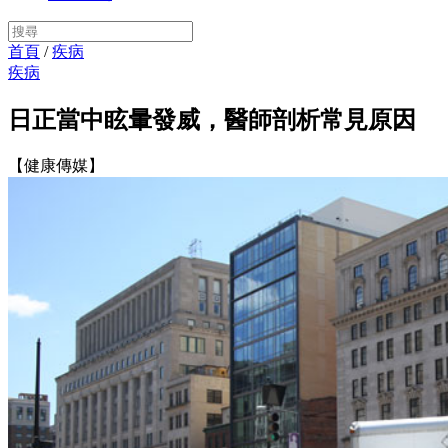
首頁
/
疾病
疾病
日正當中眩暈發威，醫師剖析常見原因
【健康傳媒】