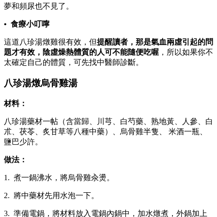
夢和頻尿也不見了。
• 食療小叮嚀
這道八珍湯燉雞很有效，但
提醒讀者，那是氣血兩虛引起的問
題才有效，陰虛燥熱體質的人可不能隨便吃喔
，所以如果你不
太確定自己的體質，可先找中醫師診斷。
八珍湯燉烏骨雞湯
材料：
八珍湯藥材一帖（含當歸、川芎、白芍藥、熟地黃、人參、白
朮、茯苓、炙甘草等八種中藥）、烏骨雞半隻、 米酒一瓶、
鹽巴少許。
做法：
1. 煮一鍋沸水，將烏骨雞汆燙。
2. 將中藥材先用水泡一下。
3. 準備電鍋，將材料放入電鍋內鍋中，加水燉煮，外鍋加上