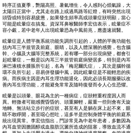
時序正值夏季，艷陽高照、暑氣增生，令人感到心煩氣躁，大
太陽日正當中，尤其走在路上或過馬路等紅燈，有時突然出現
頭昏或特別容易疲憊，如果發生頻率高或頭暈症狀明顯，當心
可能是眩暈症在搞鬼。資深耳鼻喉醫師李宏信表示，眩暈症不
容小覷，若中老年人出現眩暈恐為中風前兆，應盡速就醫。
眩暈症是人體平衡系統功能失調所引起的，人體的平衡功能包
括內耳三半規管及前庭、眼睛，以及人體深層的感覺，包含腦
幹、小腦及大腦等完整系統，若有哪一部分出現病變，都會引
起眩暈症，一般是以內耳三半規管前庭病變居多，特別是內耳
淋巴液積水腫脹所引起，名為「梅尼爾氏症」，其次是腦幹循
環不良所引起，容易併發腦中風，因此眩暈症是不能輕忽的疾
病。而疾病主因是內耳生理功能退化，因此必須長期服藥以改
善內耳生理功能，才能避免常常及隨時復發而令人心生恐懼。
眩暈是以頭暈、眼花為主的一種病症，症狀輕重程度因人而
異。輕微者可能感覺昏昏的、頭重腳輕，嚴重一些則會有天旋
地轉、無法站立步行的症狀，甚至有人是躺在床上起不來，眼
睛不敢睜開，甚至噁心想吐，這多半是控制身體平衡的前庭系
統出現異常。李宏信指出，門診常見為中老年患者，多數因為
內耳血管因膽固醇或血脂肪沉澱所造成的阻塞，導致血流不通