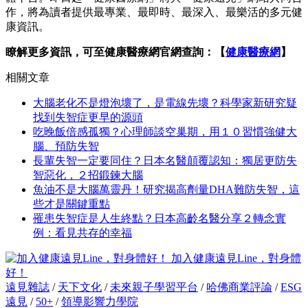
作，將為讀者提供最專業、最即時、最深入、最樂活的多元健
康資訊。
瞭解更多資訊，可至健康醫療網官網查詢：【
健康醫療網
】
相關文章
大腦老化不是燈泡壞了，是電線先壞？科學家新研究疑
找到失智症更早的源頭
吃晚飯倍感孤獨？心理師談空巢期，用１０習慣強健大
腦、預防失智
長輩失智一定要同住？日本名醫顛覆認知：獨居更防失
智惡化，２招鍛鍊大腦
魚油不是大腦萬靈丹！研究揭高劑量DHA難防失智，這
些才是關鍵重點
罹患失智症是人生終點？日本高齡名醫分享２轉念實
例：看見共存的幸福
加入健康遠見Line，對身體
好！
遠見雜誌
/
天下文化
/
未來親子學習平台
/
哈佛商業評論
/
ESG
遠見
/
50+
/
領導影響力學院