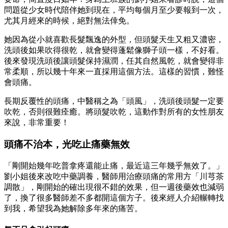
問題從少女時代陪伴她到現在，平均每個月至少要報到一次，
尤其月經來的時候，絕對無法倖免。
她因為從小就喜歡長髮飄逸的外型，但頭髮天生又粗又濃密，
洗頭後如果吹得很乾，就會變得蓬鬆像獅子頭一樣，不好看。
後來發現洗頭後讓頭髮保持濕潤，任其自然風乾，就會變得非
常柔順，所以幾十年來一直採用這個方法。這樣的習慣，難怪
會頭痛。
長期反覆性的頭痛，中醫稱之為「頭風」，洗頭後頭髮一定要
吹乾，否則很難痊癒。將頭髮吹乾，這動作對所有的女性朋友
來說，非常重要！
頭痛不治本，光吃止痛藥無效
「剛開始幾年吃普拿疼還能止痛，最近這三年幾乎無效了。」
劉小姐後來改吃中藥調養，醫師用治療頭痛的常用方「川芎茶
調散」，剛開始的確出現很不錯的效果，但一週後藥效也減弱
了，換了很多醫師差不多都開這個方子。後來經人介紹輾轉找
到我，希望我為她解除多年來的痛苦。