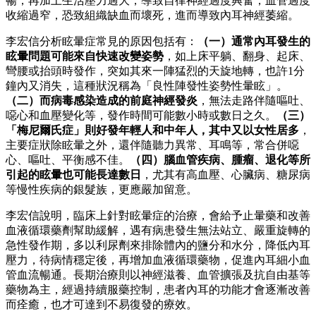
暢，再加上生活壓力過大，導致自律神經過度興奮，血管過度
收縮過窄，恐致組織缺血而壞死，進而導致內耳神經萎縮。
李宏信分析眩暈症常見的原因包括有：
（一）通常內耳發生的
眩暈問題可能來自快速改變姿勢
，如上床平躺、翻身、起床、
彎腰或抬頭時發作，突如其來一陣猛烈的天旋地轉，也許1分
鐘內又消失，這種狀況稱為「良性陣發性姿勢性暈眩」。
（二）而病毒感染造成的前庭神經發炎
，無法走路伴隨嘔吐、
噁心和血壓變化等，發作時間可能數小時或數日之久。
（三）
「梅尼爾氏症」則好發年輕人和中年人，其中又以女性居多
，
主要症狀除眩暈之外，還伴隨聽力異常、耳鳴等，常合併噁
心、嘔吐、平衡感不佳。
（四）腦血管疾病、腫瘤、退化等所
引起的眩暈也可能長達數日
，尤其有高血壓、心臟病、糖尿病
等慢性疾病的銀髮族，更應嚴加留意。
李宏信說明，臨床上針對眩暈症的治療，會給予止暈藥和改善
血液循環藥劑幫助緩解，遇有病患發生無法站立、嚴重旋轉的
急性發作期，多以利尿劑來排除體內的鹽分和水分，降低內耳
壓力，待病情穩定後，再增加血液循環藥物，促進內耳細小血
管血流暢通。長期治療則以神經滋養、血管擴張及抗自由基等
藥物為主，經過持續服藥控制，患者內耳的功能才會逐漸改善
而痊癒，也才可達到不易復發的療效。