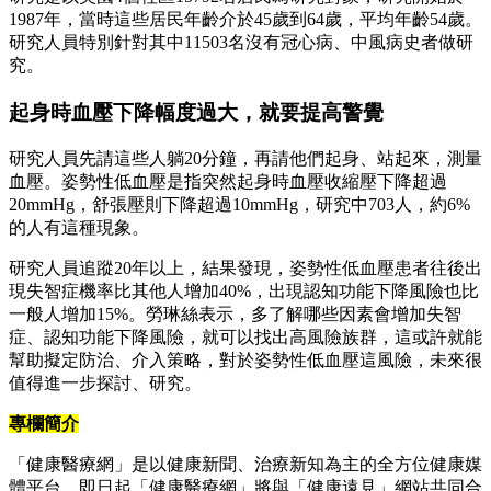
1987年，當時這些居民年齡介於45歲到64歲，平均年齡54歲。
研究人員特別針對其中11503名沒有冠心病、中風病史者做研
究。
起身時血壓下降幅度過大，就要提高警覺
研究人員先請這些人躺20分鐘，再請他們起身、站起來，測量
血壓。姿勢性低血壓是指突然起身時血壓收縮壓下降超過
20mmHg，舒張壓則下降超過10mmHg，研究中703人，約6%
的人有這種現象。
研究人員追蹤20年以上，結果發現，姿勢性低血壓患者往後出
現失智症機率比其他人增加40%，出現認知功能下降風險也比
一般人增加15%。勞琳絲表示，多了解哪些因素會增加失智
症、認知功能下降風險，就可以找出高風險族群，這或許就能
幫助擬定防治、介入策略，對於姿勢性低血壓這風險，未來很
值得進一步探討、研究。
專欄簡介
「健康醫療網」是以健康新聞、治療新知為主的全方位健康媒
體平台。即日起「健康醫療網」將與「健康遠見」網站共同合