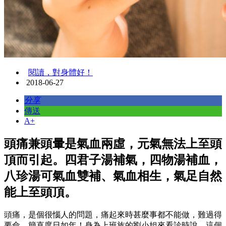
閱讀，對身體好！
2018-06-27
分享
傳送
A+
頭痛兼頭暈是氣血兩虛，元氣無法上至頭
頂而引起。四君子湯補氣，四物湯補血，
八珍湯可氣血雙補、氣血相生，氣足自然
能上至頭頂。
頭痛，是個很惱人的問題，痛起來時甚麼事都不能做，難過得
要命，簡直度日如年！身為上班族的劉小姐來看診時說，這個