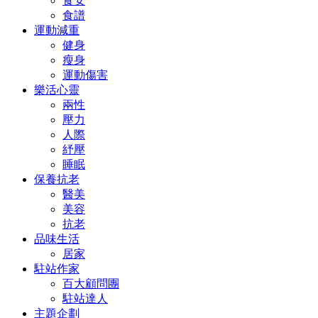
食安
食譜
運動減重
健身
瘦身
運動傷害
樂活心靈
兩性
壓力
人際
紓壓
睡眠
保養抗老
醫美
美容
抗老
品味生活
居家
駐站作家
百大顧問團
駐站達人
主題企劃