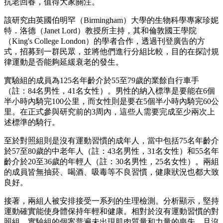
抗老回春，值得大家關注。
該研究由英國伯明罕（Birmingham）大學的生物科學專家珍妮
特．洛德（Janet Lord）教授所主持，其和倫敦國王學院
（King's College London）的學者合作，透過刊登廣告的方
式，招募到一群民眾，並將他們進行分組比較，目的在探討規
律運動是否能夠延緩衰老的發生。
實驗組的成員為125名年齡介於55至79歲的業餘自行車手
（註：84名男性，41名女性）。男性的納入標準是要能在6個
半小時內騎完100公里，而女性則是要在5個半小時內騎完60公
里。在正式參與研究前的3周內，這些人需要完成至少兩次上
述標準的騎行。
至於對照組則是沒有運動習慣的成年人，當中包括75名年齡介
於57至80歲的中老年人（註：43名男性，31名女性）和55名年
齡介於20至36歲的年輕人（註：30名男性，25名女性）。兩組
的成員皆無抽菸、喝酒、吸毒等不良習慣，健康狀況也都大致
良好。
接著，兩組人被安排接受一系列的生理檢測。分析顯示，堅持
運動確實能使身體保持年輕和健康。相對於沒有運動習慣的對
照組，實驗組的個案普遍未出現肌肉質量和力量的喪失，且沒