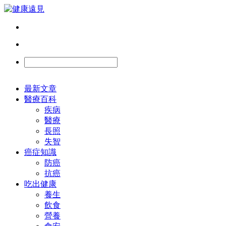
最新文章
醫療百科
疾病
醫療
長照
失智
癌症知識
防癌
抗癌
吃出健康
養生
飲食
營養