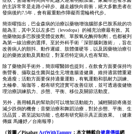
症狀，會隨著時間與年紀越大逐漸明顯加重。家屬帶患者求醫
的主訴常常是走路小碎步、越走越快向前衝，絕大多數患者在
發病後約7.5年，會有嚴重動作障礙而需輪椅代步。
簡崇曜指出，巴金森病的治療以藥物增強腦部多巴胺系統的功
能為主，其中又以左多巴（levodopa）的補充治療最有效。其
他藥物如多巴胺接受體促效劑、單胺氧化酶抑制劑，也都被列
為第一線治療的選擇。至於外科手術「深部腦刺激術」，旨在
改善病人的顫抖、動作遲緩、肢體僵硬等，以及因藥物治療引
起的藥效波動及異動症，對某些特定病人也有幫助。
除了藥物與手術外，簡崇曜醫師也提到，在飲食方面要保持均
衡營養、攝取益生菌與益生元增進腸道健康、維持適當體重避
免過瘦；活動方面要保持適量運動，有氧運動和肌耐力訓練、
太極拳、瑜珈等，都有研究證實可改善症狀，並可透過復健物
理治療訓練肌力、步態、平衡、移位及關節活動度。
另外，善用輔具的幫助則可以增加活動能力、減輕關節疼痛並
減少跌倒的機會；音樂治療和舞蹈治療，對於步態、平衡、生
活品質，甚至認知功能，也都有研究顯示具正面效果。（健康
傳媒 馬姍妤／台南報導）
（首圖／Pixabay
ArtWithTammy
；本文轉載自
健康傳媒
網