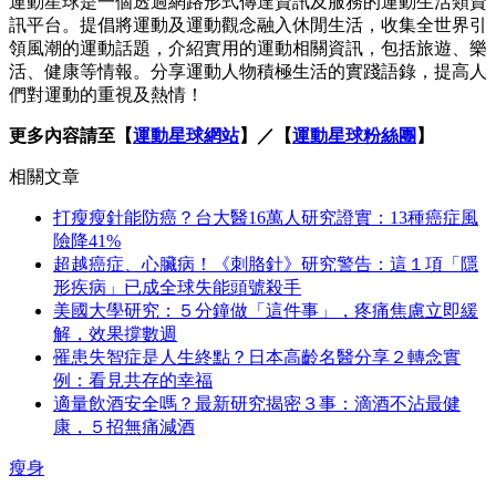
運動星球是一個透過網路形式傳達資訊及服務的運動生活類資
訊平台。提倡將運動及運動觀念融入休閒生活，收集全世界引
領風潮的運動話題，介紹實用的運動相關資訊，包括旅遊、樂
活、健康等情報。分享運動人物積極生活的實踐語錄，提高人
們對運動的重視及熱情！
更多內容請至【
運動星球網站
】／【
運動星球粉絲團
】
相關文章
打瘦瘦針能防癌？台大醫16萬人研究證實：13種癌症風
險降41%
超越癌症、心臟病！《刺胳針》研究警告：這１項「隱
形疾病」已成全球失能頭號殺手
美國大學研究：５分鐘做「這件事」，疼痛焦慮立即緩
解，效果撐數週
罹患失智症是人生終點？日本高齡名醫分享２轉念實
例：看見共存的幸福
適量飲酒安全嗎？最新研究揭密３事：滴酒不沾最健
康，５招無痛減酒
瘦身