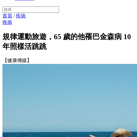
首頁
/
疾病
疾病
規律運動旅遊，65 歲的他罹巴金森病 10
年照樣活跳跳
【健康傳媒】