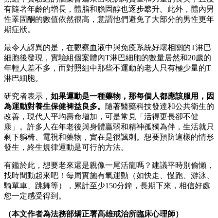
有隨著年齡的增長，體脂和膽固醇也逐步攀升。此外，體內男
性睪固酮的數值依然很高，意謂他們避免了大部分的男性更年
期症狀。
最令人訝異的是，在觀察血液中與免疫系統好壞相關的T淋巴
細胞後發現，實驗組個案體內T淋巴細胞的數量居然和20歲的
年輕人差不多，而對照組中那些不運動的老人只有極少量的T
淋巴細胞。
研究者表示，
如果運動是一種藥物，那每個人都應該服用，因
為運動對養生保健裨益良多。
隨著醫藥科技發達和公共衛生的
改善，現代人平均壽命增加，可是常見「活得更長卻不健
康」。許多人在年老後與身體贏弱和精神孤獨為伴，生活就只
剩下躺椅、電視和藥物，實在是很諷刺。想要預防這樣的情形
發生，終生規律運動是可行的方法。
有鑑於此，想要老來還是親像一尾活龍嗎？建議平時別偷懶，
找時間動起來吧！每周實施有氧運動（如快走、慢跑、游泳、
騎單車、跳舞等），累計至少150分鐘，長期下來，相信好處
您一定感受得到。
（本文作者為法務部矯正署高雄戒治所臨床心理師）