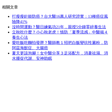
相關文章
打瘦瘦針能防癌？台大醫16萬人研究證實：13種癌症風
險降41%
沒時間運動？醫日練氣功21年，親授5分鐘零碎養生法
立秋吃什麼？小心秋老虎！慎防「夏季流感」中醫揭４
養生心法
愛吃飯吃麵怕發胖？醫師教１招把白飯變抗性澱粉，防
阿茲海默症、大腸癌
夏天更該泡腳！女中醫分享３足浴配方，消暑祛濕、消
水腫促代謝、安神助眠