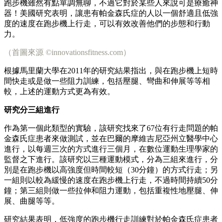
跑步機雖然有點單調無聊，不過它對於某些人來說可是療癒神
器！美國研究表明，讓患有帕金森氏症的人以一個舒適且低強
度的速度在跑步機上行走，可以有效改善他們的步態和行動
力。
（首圖來源 ©innovationsfitness.com）
根據馬里蘭大學在2011年的研究結果指出，與在跑步機上短時
間快走或是做一些阻力訓練，包括壓腿、彎曲和伸展等等相
較，上述的運動方式更為有效。
研究分三組進行
作為第一個此類型的實驗，該研究找來了67位有行走問題的帕
金森氏症患者來做測試，並在巴爾的摩維吉尼亞州立醫學中心
進行，以每週三次的方式進行三個月，在數位運動生理學家的
監督之下進行。該研究以三種運動模式，分為三組來進行，分
別是在跑步機以高強度但時間較短（30分鐘）的方式行走；另
一組則以較為緩慢的速度在跑步機上行走，不過時間持續50分
鐘；第三組則做一些拉伸和阻力運動，包括重複性地壓腿、伸
展、曲腿等等。
研究結果表明，低強度的跑步機行走訓練對於帕金森氏症患者