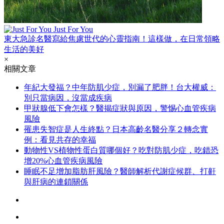
Just For You
東大急診名醫寫給焦慮世代的心靈指南！這樣做，在日常領略
生活的美好
×
相關文章
年紀大發福？中年防肌少症，別漏了肥胖！台大權威：
別只當病因，沒當成疾病
甲狀腺低下會怎樣？醫揭症狀與原因，警惕心血管疾病
風險
罹患失智症是人生終點？日本高齡名醫分享２轉念實
例：看見共存的幸福
動物性VS植物性蛋白質哪個好？吃對防肌少症，吃錯恐
增20%心血管疾病風險
睡眠不足增加脂肪肝風險？醫師解析代謝症候群、打鼾
與肝病的連鎖關係