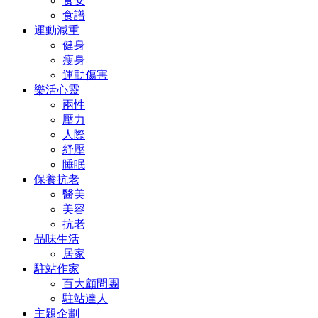
食安
食譜
運動減重
健身
瘦身
運動傷害
樂活心靈
兩性
壓力
人際
紓壓
睡眠
保養抗老
醫美
美容
抗老
品味生活
居家
駐站作家
百大顧問團
駐站達人
主題企劃