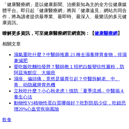
「健康醫療網」是以健康新聞、治療新知為主的全方位健康媒
體平台。即日起「健康醫療網」將與「健康遠見」網站共同合
作，將為讀者提供最專業、最即時、最深入、最樂活的多元健
康資訊。
瞭解更多資訊，可至健康醫療網官網查詢：【
健康醫療網
】
相關文章
濕氣重吃什麼？中醫師推薦 23 種去濕養脾胃食物，排濕
兼減肥
愛吃飯吃麵怕發胖？醫師教１招把白飯變抗性澱粉，防
阿茲海默症、大腸癌
濕疹、偏頭痛，竟然是腸胃引起？中醫拆解老、中、
青、幼隐藏脾胃危機
立秋吃什麼？小心秋老虎！慎防「夏季流感」中醫揭４
養生心法
動物性VS植物性蛋白質哪個好？吃對防肌少症，吃錯恐
增20%心血管疾病風險
飲食