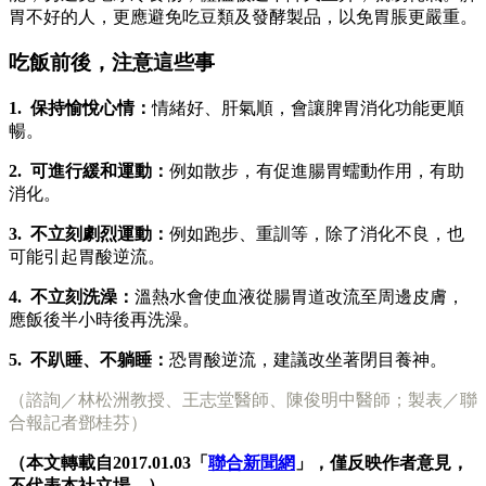
胃不好的人，更應避免吃豆類及發酵製品，以免胃脹更嚴重。
吃飯前後，注意這些事
1. 保持愉悅心情：
情緒好、肝氣順，會讓脾胃消化功能更順
暢。
2. 可進行緩和運動：
例如散步，有促進腸胃蠕動作用，有助
消化。
3. 不立刻劇烈運動：
例如跑步、重訓等，除了消化不良，也
可能引起胃酸逆流。
4. 不立刻洗澡：
溫熱水會使血液從腸胃道改流至周邊皮膚，
應飯後半小時後再洗澡。
5. 不趴睡、不躺睡：
恐胃酸逆流，建議改坐著閉目養神。
（諮詢／林松洲教授、王志堂醫師、陳俊明中醫師；製表／聯
合報記者鄧桂芬）
（本文轉載自2017.01.03「
聯合新聞網
」，僅反映作者意見，
不代表本社立場。）