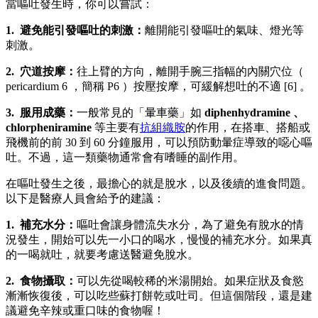
當嘔吐發生時，你可以嘗試：
1. 避免能引發嘔吐的刺激：
離開能引發嘔吐的氣味、燈光等
刺激。
2. 穴道按摩：
往上臂的方向，離開手腕三指幅的內關穴位（
pericardium 6 ，簡稱 P6 ）按壓按摩，可緩解想吐的不適 [6] 。
3. 服用成藥：
一般常見的「暈車藥」如
diphenhydramine 、
chlorpheniramine
等主要有
抗組織胺
的作用，在搭車、搭船或
飛機前的前 30 到 60 分鐘服用，可以預防動暈症導致的噁心嘔
吐。不過，這一類藥物通常會有嗜睡的副作用。
在嘔吐發生之後，最擔心的就是脫水，以及後續的進食問題。
以下是醫療人員會給予的建議：
1. 補充水分：
嘔吐會讓身體流失水分，為了避免有脫水的情
況發生，開始可以先一小口的喝水，慢慢的補充水分。如果真
的一喝就吐，就要考慮送醫避免脫水。
2. 食物攝取：
可以先從喝較稀的米湯開始。如果症狀及食慾
漸漸恢復後，可以吃些蘇打餅乾或吐司。但這個階段，還是建
議避免辛辣或重口味的食物喔！