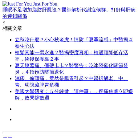
Just For You
睡眠不足增加脂肪肝風險？醫師解析代謝症候群、打鼾與肝病
的連鎖關係
×
相關文章
立秋吃什麼？小心秋老虎！慎防「夏季流感」中醫揭４
養生心法
植髮真能一勞永逸？醫揭密度真相：植過頭降低存活
率，術後保養靠２事
夏天膝蓋痛、僵硬卡卡？醫警告：吃冰恐催化關節發
炎，４招預防關節退化
濕疹、偏頭痛，竟然是腸胃引起？中醫拆解老、中、
青、幼隐藏脾胃危機
美國大學研究：５分鐘做「這件事」，疼痛焦慮立即緩
解，效果撐數週