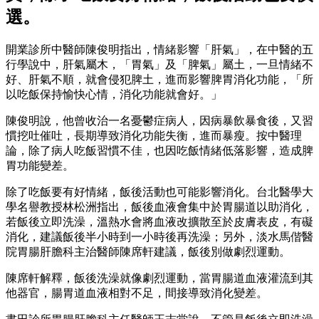
選。
開業診所中醫師陳俊明指出，情緒影響「肝氣」，在中醫的五
行學說中，肝氣屬木，「胃氣」及「脾氣」屬土，一旦情緒不
好、肝氣不順，就會侵犯脾土，進而影響脾胃消化功能，「所
以吃飯保持愉快心情，消化功能就會好。」
陳俊明說，他曾收治一名憂鬱症病人，因病暴飲暴食後，又習
慣挖吐催吐，長期導致消化功能失衡，進而暴瘦。按中醫理
論，除了病人吃飯習慣不佳，也因吃飯情緒低落影響，造成脾
胃功能變差。
除了吃飯要有好情緒，飯後活動也可能影響消化。台北醫學大
學名譽教授林松洲指出，飯後血液會集中於胃腸道以助消化，
若飯後立即洗澡，溫熱水會將血液改擴散至於皮膚表皮，有礙
消化，建議飯後半小時到一小時後再洗澡；另外，淡水馬偕醫
院胃腸肝膽科主治醫師陳席軒建議，飯後別做劇烈運動。
陳席軒解釋，飯後洗澡就像劇烈運動，當胃腸道血液灌流到其
他器官，腸胃道血液相對不足，間接導致消化變差。