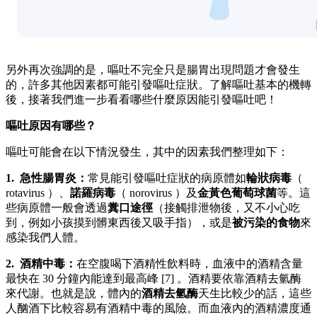
另外再次強調的是，嘔吐不完全只是腸胃出現問題才會發生
的，許多其他因素都可能引發嘔吐症狀。了解嘔吐基本的機轉
後，接著我們進一步看看哪些什麼原因能引發嘔吐吧！
嘔吐原因有哪些？
嘔吐可能會在以下情況發生，其中的因素我們整理如下：
1. 急性腸胃炎：
常見能引發嘔吐症狀的病原體如
輪狀病毒
（
rotavirus ）、
諾羅病毒
（ norovirus ）及
金黃色葡萄球菌
等。這
些病原體一般會透過
糞口途徑
（接觸排泄物後，又不小心吃
到，例如小孩摸到髒東西後又吸手指），或是
被污染的食物
來
感染我們人體。
2. 酒精中毒：
在空腹喝下酒精性飲料時，血液中的酒精含量
最快在 30 分鐘內能達到最高峰 [7] 。酒精要依靠酒精去氫酶
來代謝。也就是說，體內的
酒精去氫酶
天生比較少的話，這些
人酗酒下比較容易有酒精中毒的風險。而血液內的酒精濃度通