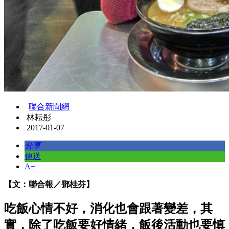
聯合新聞網
林耘彤
2017-01-07
分享
傳送
A+
【文：聯合報／鄧桂芬】
吃飯心情不好，消化也會跟著變差，其
實，除了吃飯要好情緒，飯後活動也要慎