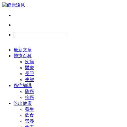
最新文章
醫療百科
疾病
醫療
長照
失智
癌症知識
防癌
抗癌
吃出健康
養生
飲食
營養