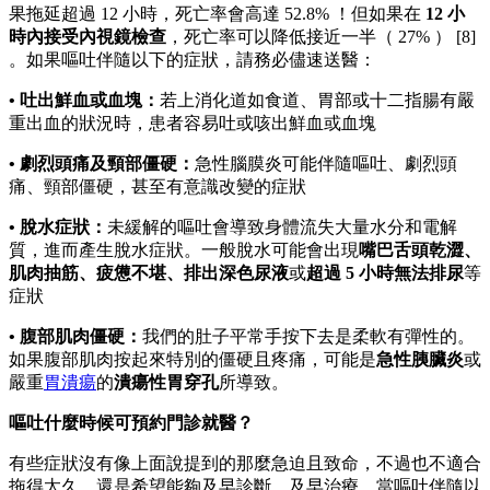
果拖延超過 12 小時，死亡率會高達 52.8% ！但如果在
12 小
時內接受內視鏡檢查
，死亡率可以降低接近一半（ 27% ） [8]
。如果嘔吐伴隨以下的症狀，請務必儘速送醫：
• 吐出鮮血或血塊：
若上消化道如食道、胃部或十二指腸有嚴
重出血的狀況時，患者容易吐或咳出鮮血或血塊
• 劇烈頭痛及頸部僵硬：
急性腦膜炎可能伴隨嘔吐、劇烈頭
痛、頸部僵硬，甚至有意識改變的症狀
• 脫水症狀：
未緩解的嘔吐會導致身體流失大量水分和電解
質，進而產生脫水症狀。一般脫水可能會出現
嘴巴舌頭乾澀、
肌肉抽筋、疲憊不堪、排出深色尿液
或
超過 5 小時無法排尿
等
症狀
• 腹部肌肉僵硬：
我們的肚子平常手按下去是柔軟有彈性的。
如果腹部肌肉按起來特別的僵硬且疼痛，可能是
急性胰臟炎
或
嚴重
胃潰瘍
的
潰瘍性胃穿孔
所導致。
嘔吐什麼時候可預約門診就醫？
有些症狀沒有像上面說提到的那麼急迫且致命，不過也不適合
拖得太久，還是希望能夠及早診斷、及早治療。當嘔吐伴隨以