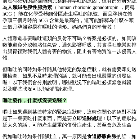
前沒有確切的證據能夠完整解釋孕吐的原因，但有部分研究認
為
人類絨毛膜性腺激素
（ human chorionic gonadotropin ，簡稱
hCG ）能在化學受器觸發區產生嘔吐的訊號。而且孕婦在懷
孕頭三個月時的 hCG 含量是最高的，這可能解釋為什麼在頭
三個月孕婦容易有嘔吐的情形。媽媽們真的辛苦啦！
人體難道非要嘔吐這類的反射不可嗎？答案是必須的。如同咳
嗽能避免分泌物堵住氣管，避免影響呼吸，其實嘔吐能幫助排
出腸胃裡對我們人體有害的物質，阻止有害物質進一步侵害人
體。
但嘔吐的同時如果伴隨其他特定的緊急症狀，就有需要即刻送
醫檢查。如果不及時處理的話，就可能會出現嚴重的併發症
喔！以下我們會分別說明，哪些狀況下的嘔吐必須緊急就醫，
以及哪些狀況可以預約門診處理。
嘔吐發作，什麼狀況要送醫？
嘔吐如果遇到某些特定的緊急症狀時，這時你關心的絕對不該
是下一餐要吃什麼東西，而是要
立即送醫處理
！以下的症狀拖
延太久的話，可能產生嚴重的併發症產生，甚至會危及生命！
例如嘔吐時如果伴隨吐血，萬一原因是
食道靜脈曲張
的話，如