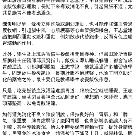
書田診所胃腸肝膽科主任醫師王志堂說，不管是飯後立即洗澡
或飯後劇烈運動，長期下來導致消化不良，引起胃脹不適，尤
其是腸胃不佳者應避免。
陳俊明提醒，飯後立即洗澡或劇烈運動，也可能使腦部血管過
度收縮，引起腦中風、心肌梗塞等心血管疾病機會。王志堂建
議把劇烈運動改緩和運動，例如散步代替跑步，反而有促進腸
胃蠕動的作用。
此外，學生及上班族習慣午餐飯後閉目養神。但書田診所胃腸
肝膽科主任醫師邱展賢指出，飯後立即趴睡或躺睡，都會造成
胃酸逆流，引起胸悶脹氣。王志堂說，他就遇過許多補習班學
生，固定於午餐後趴睡，長期肚脹不適就醫，他除了開立助消
化的藥物之外，最主要仍是教導學生改變飯後作息。
只是，吃完飯後血液灌流進腸胃道，腦袋空空就想睡覺。王志
堂建議，坐著閉目養神會比趴睡更好，若想躺下來睡覺，應把
頭部墊高，以免胃酸逆流。
如何避免消化不良？陳俊明說，保持良好的「胃氣」和「脾
氣」很重要，脾胃虛弱除了腹悶胃脹，也會影響食欲讓人食不
下嚥，甚至導致腹瀉。所以平時要保有運動習慣，提升身體機
能，另避免吃冰冷食物，體溫被迫下降又上升，就易耗氣。脾