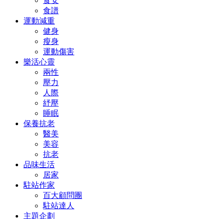
食安
食譜
運動減重
健身
瘦身
運動傷害
樂活心靈
兩性
壓力
人際
紓壓
睡眠
保養抗老
醫美
美容
抗老
品味生活
居家
駐站作家
百大顧問團
駐站達人
主題企劃