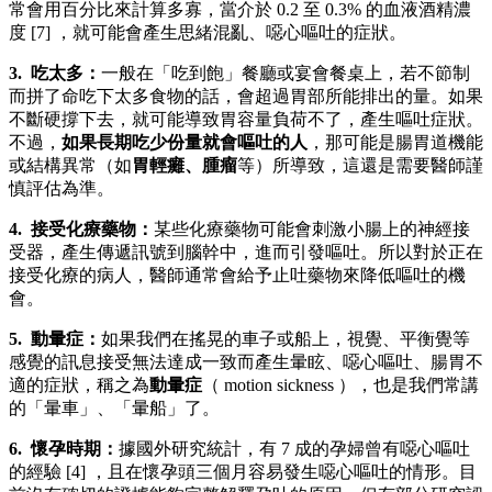
常會用百分比來計算多寡，當介於 0.2 至 0.3% 的血液酒精濃
度 [7] ，就可能會產生思緒混亂、噁心嘔吐的症狀。
3. 吃太多：
一般在「吃到飽」餐廳或宴會餐桌上，若不節制
而拼了命吃下太多食物的話，會超過胃部所能排出的量。如果
不斷硬撐下去，就可能導致胃容量負荷不了，產生嘔吐症狀。
不過，
如果長期吃少份量就會嘔吐的人
，那可能是腸胃道機能
或結構異常（如
胃輕癱、腫瘤
等）所導致，這還是需要醫師謹
慎評估為準。
4. 接受化療藥物：
某些化療藥物可能會刺激小腸上的神經接
受器，產生傳遞訊號到腦幹中，進而引發嘔吐。所以對於正在
接受化療的病人，醫師通常會給予止吐藥物來降低嘔吐的機
會。
5. 動暈症：
如果我們在搖晃的車子或船上，視覺、平衡覺等
感覺的訊息接受無法達成一致而產生暈眩、噁心嘔吐、腸胃不
適的症狀，稱之為
動暈症
（ motion sickness ），也是我們常講
的「暈車」、「暈船」了。
6. 懷孕時期：
據國外研究統計，有 7 成的孕婦曾有噁心嘔吐
的經驗 [4] ，且在懷孕頭三個月容易發生噁心嘔吐的情形。目