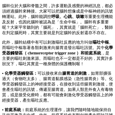
腦幹位於大腦和脊髓之間，許多運動及感覺的神經訊息，都必
須經過腦幹來轉接。大家可以把腦幹想像成是中樞神經的訊號
轉運站。此外，腦幹能調控
呼吸、心跳、咳嗽
等重要生理機能
及反射，也因此腦幹被認為是「生命中樞」。腦幹有多重要
呢？大家平常聽到的「腦死」，其實就是「腦幹死亡」，醫師
在判定腦死時，其實主要就是判定腦幹的反射還存不存在。
此外，腦幹結構中有可以刺激嘔吐反應的地方叫做
嘔吐中樞
。
而嘔吐中樞靠著各類刺激來向腸胃道發出嘔吐訊號。其中
化學
受器觸發區（ chemoreceptor trigger zone ）和前庭系統
，是
主要的嘔吐刺激來源。而嘔吐也不一定都是不好的，其實許多
狀況下，嘔吐其實是一種身體的保護機制喔！
•
化學受器觸發區：
可以接收來自
腸胃道的刺激
，如胃部擴張
過大（食物吃太多）、腸胃道黏膜感染（急性腸胃炎）等。化
學受器觸發區上的神經接受器，在接收到這些腸胃刺激後，便
會產生嘔吐的訊號，傳遞至腸胃道。如果人類意外食入有毒物
質，或是接受化療時，都有可能會刺激化學受器觸發區上的神
經接受器，產生嘔吐反應。
• 前庭系統：
前庭系統的生理運作，讓我們隨時隨地能保持自