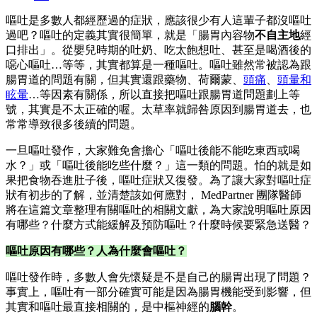
嘔吐是多數人都經歷過的症狀，應該很少有人這輩子都沒嘔吐
過吧？嘔吐的定義其實很簡單，就是「腸胃內容物
不自主地
經
口排出」。從嬰兒時期的吐奶、吃太飽想吐、甚至是喝酒後的
噁心嘔吐…等等，其實都算是一種嘔吐。嘔吐雖然常被認為跟
腸胃道的問題有關，但其實還跟藥物、荷爾蒙、
頭痛
、
頭暈和
眩暈
…等因素有關係，所以直接把嘔吐跟腸胃道問題劃上等
號，其實是不太正確的喔。太草率就歸咎原因到腸胃道去，也
常常導致很多後續的問題。
一旦嘔吐發作，大家難免會擔心「嘔吐後能不能吃東西或喝
水？」或「嘔吐後能吃些什麼？」這一類的問題。怕的就是如
果把食物吞進肚子後，嘔吐症狀又復發。為了讓大家對嘔吐症
狀有初步的了解，並清楚該如何應對， MedPartner 團隊醫師
將在這篇文章整理有關嘔吐的相關文獻，為大家說明嘔吐原因
有哪些？什麼方式能緩解及預防嘔吐？什麼時候要緊急送醫？
嘔吐原因有哪些？人為什麼會嘔吐？
嘔吐發作時，多數人會先懷疑是不是自己的腸胃出現了問題？
事實上，嘔吐有一部分確實可能是因為腸胃機能受到影響，但
其實和嘔吐最直接相關的，是中樞神經的
腦幹
。