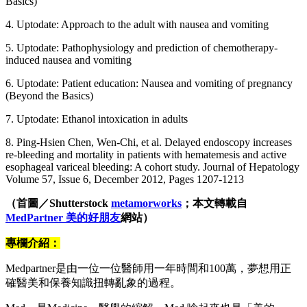
Basics)
4. Uptodate: Approach to the adult with nausea and vomiting
5. Uptodate: Pathophysiology and prediction of chemotherapy-
induced nausea and vomiting
6. Uptodate: Patient education: Nausea and vomiting of pregnancy
(Beyond the Basics)
7. Uptodate: Ethanol intoxication in adults
8. Ping-Hsien Chen, Wen-Chi, et al. Delayed endoscopy increases
re-bleeding and mortality in patients with hematemesis and active
esophageal variceal bleeding: A cohort study. Journal of Hepatology
Volume 57, Issue 6, December 2012, Pages 1207-1213
（首圖／Shutterstock
metamorworks
；本文轉載自
MedPartner 美的好朋友
網站）
專欄介紹：
Medpartner是由一位一位醫師用一年時間和100萬，夢想用正
確醫美和保養知識扭轉亂象的過程。