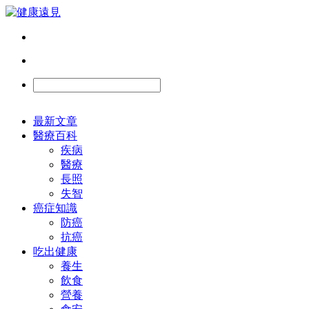
最新文章
醫療百科
疾病
醫療
長照
失智
癌症知識
防癌
抗癌
吃出健康
養生
飲食
營養