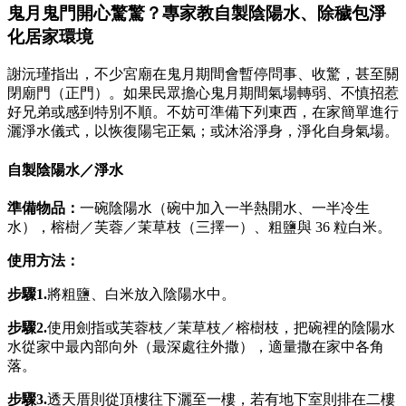
鬼月鬼門開心驚驚？專家教自製陰陽水、除穢包淨
化居家環境
謝沅瑾指出，不少宮廟在鬼月期間會暫停問事、收驚，甚至關
閉廟門（正門）。如果民眾擔心鬼月期間氣場轉弱、不慎招惹
好兄弟或感到特別不順。不妨可準備下列東西，在家簡單進行
灑淨水儀式，以恢復陽宅正氣；或沐浴淨身，淨化自身氣場。
自製陰陽水／淨水
準備物品：
一碗陰陽水（碗中加入一半熱開水、一半冷生
水），榕樹／芙蓉／茉草枝（三擇一）、粗鹽與 36 粒白米。
使用方法：
步驟1.
將粗鹽、白米放入陰陽水中。
步驟2.
使用劍指或芙蓉枝／茉草枝／榕樹枝，把碗裡的陰陽水
水從家中最內部向外（最深處往外撒），適量撒在家中各角
落。
步驟3.
透天厝則從頂樓往下灑至一樓，若有地下室則排在二樓