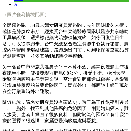
A+
（圖片僅為情境配圖）
全民瘋路跑，34歲未婚女研究員愛路跑，去年因咳嗽久未癒，
確診是肺腺癌末期，經接受台中榮總醫療團隊以醫療共享輔助
工具解說後，選擇標靶藥物治療積極抗癌，如今回復往日生
活，可以從事跑步。台中榮總整合癌症資源中心執行祕書、胸
腔內科醫師陳焜結建議，路跑族出門前，可到環保署空氣品質
監測網查詢，並依其活動建議從事運動。
另一名台中市55歲葉姓男子平日不菸不酒、經常夜裡趁工作後
夜跑半小時，健檢發現罹肺癌0.8公分，接受手術。亞洲大學
附醫院胸腔科主任黃建文說，空汙會對肺部造成傷害，是影響
並增加肺腺癌的首要危險因子，民眾外出，都應該上網千萬勿
在空汙嚴重時外出運動。
陳焜結說，這名女研究員沒有家族史，除了為工作熬夜到凌晨
一、二點外，找不到其他罹癌的危險因子，剛開始知癌末，難
以接受。患者上網查了很多資料，但對於為何罹癌？有什麼治
療的選擇？很迷惘，家屬更是滿臉焦慮與憂愁。