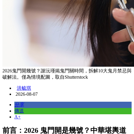
2026鬼門開幾號？謝沅瑾揭鬼門關時間，拆解10大鬼月禁忌與
破解法。僅為情境配圖，取自Shutterstock
洪毓琪
2026-08-07
分享
傳送
A+
前言：2026 鬼門開是幾號？中華堪輿道