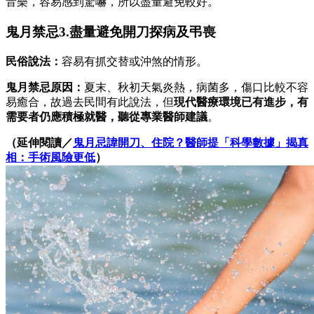
音樂，容易感到驚嚇，所以盡量避免較好。
鬼月禁忌3.盡量避免開刀探病及弔喪
民俗說法：
容易有抓交替或沖煞的情形。
鬼月禁忌原因：
夏末、秋初天氣炎熱，病菌多，傷口比較不容
易癒合，故過去民間有此說法，但
現代醫療環境已有進步，有
需要者仍應積極就醫，聽從專業醫師建議
。
（延伸閱讀／
鬼月忌諱開刀、住院？醫師提「科學數據」揭真
相：手術風險更低
）