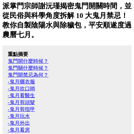
派掌門宗師謝沅瑾揭密鬼門開關時間，並
從民俗與科學角度拆解 10 大鬼月禁忌！
教你自製陰陽水與除穢包，平安順遂度過
農曆七月。
重點摘要
鬼門開什麼時候？
鬼門關什麼時候？
鬼門開禁忌為何？
-鬼月曬衣服
-鬼月吹口哨
-鬼月看醫生
-鬼月剪頭髮
-鬼月剪指甲
-鬼月玩水
-鬼月外出
-鬼月看房