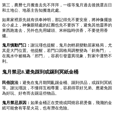
第三，農曆七月搬進去先不拜拜，一樣等鬼月過去後挑選吉日
和土地公、地基主告知搬進此處。
如果家裡原先就有供奉神明，那記得先不要安座，將神像擺放
在小桌上，神像眼睛處的紅圈也先不要拆下，避免其他靈界的
東西跑進去，另外也先用罐頭、米杯臨時供香，不要使用香
爐。
鬼月慎動門口：
謝沅瑾也提醒，鬼月勿輕易變動居家格局，尤
其是大門位置。他提醒，若門口因格局調整變為「斜角門」，
在風水中被稱為「邪門」，容易引發靈異現象，對家中運勢不
利。
鬼月禁忌8.避免踩到或踢到冥紙金桶
民俗說法：
避免在鬼月期間亂踢金桶、踢到供品，或踩到冥紙
等。謝沅瑾說，不懂得互相尊重，容易得罪好兄弟。應避免因
為好玩、好奇而去踢這些物品。
鬼月禁忌原因：
如果金桶正在焚燒或悶燒容易燙傷，飛濺的金
紙可能會有零星火花，也有潛在危險。