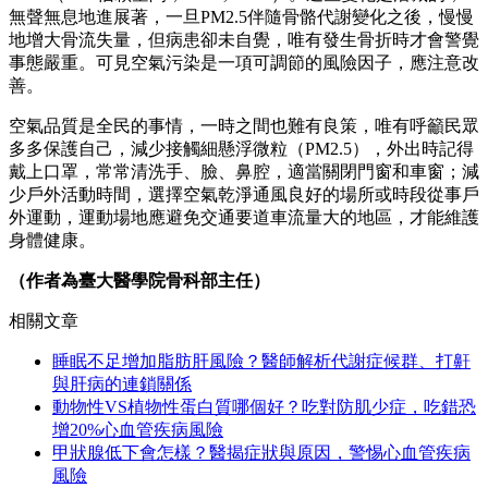
無聲無息地進展著，一旦PM2.5伴隨骨骼代謝變化之後，慢慢
地增大骨流失量，但病患卻未自覺，唯有發生骨折時才會警覺
事態嚴重。可見空氣污染是一項可調節的風險因子，應注意改
善。
空氣品質是全民的事情，一時之間也難有良策，唯有呼籲民眾
多多保護自己，減少接觸細懸浮微粒（PM2.5），外出時記得
戴上口罩，常常清洗手、臉、鼻腔，適當關閉門窗和車窗；減
少戶外活動時間，選擇空氣乾淨通風良好的場所或時段從事戶
外運動，運動場地應避免交通要道車流量大的地區，才能維護
身體健康。
（作者為臺大醫學院骨科部主任）
相關文章
睡眠不足增加脂肪肝風險？醫師解析代謝症候群、打鼾
與肝病的連鎖關係
動物性VS植物性蛋白質哪個好？吃對防肌少症，吃錯恐
增20%心血管疾病風險
甲狀腺低下會怎樣？醫揭症狀與原因，警惕心血管疾病
風險