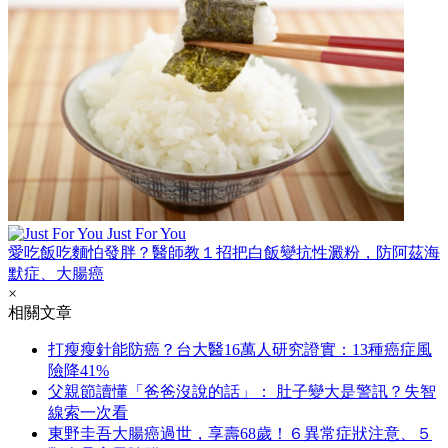
Just For You
愛吃飯吃麵怕發胖？醫師教１招把白飯變抗性澱粉，防阿茲海
默症、大腸癌
×
相關文章
打瘦瘦針能防癌？台大醫16萬人研究證實：13種癌症風
險降41%
父親節讀懂「爸爸沒說的話」： 肚子變大是警訊？失智
線索一次看
東野圭吾大腸癌過世，享壽68歲！６異常症狀注意、５