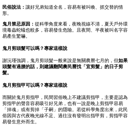
民俗說法：
讓好兄弟知道全名，容易有被叫喚、抓交替的情
形。
鬼月禁忌原因：
從科學角度來看，夜晚視線不清，夏天戶外環
境毒蟲蛇蟻也較多，容易發生危險。且夜間、半夜被叫名字容
易產生驚嚇。
鬼月剪頭髮可以嗎？專家這樣說
謝沅瑾強調，鬼月剪頭髮一般來說是無關農曆七月的，但
如果
頭髮有過腰的話，則建議翻閱農民曆找「宜剪髮」的日子剪
髮。
鬼月剪指甲可以嗎？專家這樣說
而關於鬼月剪指甲，民間習俗晚上不建議剪指甲，主要是認為
剪指甲的聲音容易吸引好兄弟，也有一說是晚上剪指甲容易
「掉魂」或有剪掉「子嗣」的隱喻。若從科學角度出來，此民
俗因與古代夜晚光線不足、過往沒有發明出指甲剪，剪指甲容
易發生意外而生。