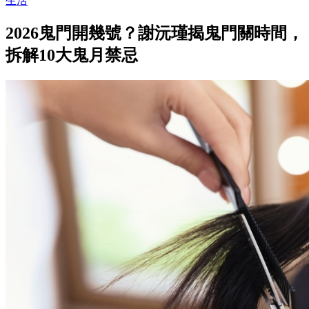
生活
2026鬼門開幾號？謝沅瑾揭鬼門關時間，
拆解10大鬼月禁忌