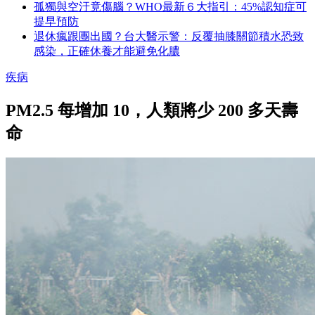
孤獨與空汙竟傷腦？WHO最新６大指引：45%認知症可
提早預防
退休瘋跟團出國？台大醫示警：反覆抽膝關節積水恐致
感染，正確休養才能避免化膿
疾病
PM2.5 每增加 10，人類將少 200 多天壽
命