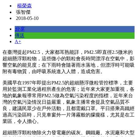
楊榮森
張智傑
2018-05-10
分享
傳送
A+
在臺灣提起PM2.5，大家都耳熟能詳，PM2.5即直徑2.5微米的
超細懸浮顆粒物，這些微小的顆粒會長時間漂浮在空氣中，影
響空氣的能見度；在下雨時會隨著雨水落地，但漂浮時可能吸
附有毒物質，由呼吸系統進入人體，造成危害。
美國早在1997年即提出PM2.5的超細懸浮微粒管控標準，主要
用於監測工業化過程所產生的危害；近年來大家更加重視，各
地的氣象報導常用PM2.5做為空氣污染程度的指標，近年來台
灣的空氣污染情況日益嚴重，氣象主播常會提及空氣品質不
良，建議民眾少在戶外活動，且都需戴口罩。平日搭乘高鐵經
過高污染區時，只見車窗外一片薄霧般的朦朧樣，尤其是在工
業區，令人擔心。
超細懸浮顆粒物除火力發電廠的碳灰、鋼鐵廠、水泥廠和大型