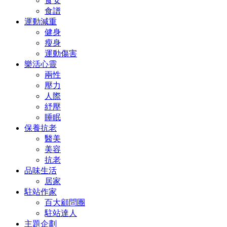
食安
食譜
運動減重
健身
瘦身
運動傷害
樂活心靈
兩性
壓力
人際
紓壓
睡眠
保養抗老
醫美
美容
抗老
品味生活
居家
駐站作家
百大顧問團
駐站達人
主題企劃