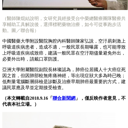
（醫師陳焜結說明，女研究員經接受台中榮總醫療團隊醫療共
享輔助工具解說後，選擇標靶藥物治療，如今可從事跑步活
動。圖／聯合報）
中國醫藥大學附設醫院胸腔內科醫師陳家弘說，空汙易刺激上
呼吸道疾病患者，造成不適，一般民眾長期曝露，也可能導致
上呼吸道疾病或致癌，建議一般民眾在空汙期儘量避免外出，
必要外出時，請戴口罩防護。
亞洲大學附屬醫院副院長林璨認為，肺癌位居國人十大癌症死
因之首，但因肺部較無疼痛神經，等出現症狀大多為時已晚；
低劑量電腦斷層篩檢是診斷及治療早期肺癌最重要的方式，建
議民眾應及早並定期接受檢查。
（本文轉載自2018.9.16「
聯合新聞網
」，僅反映作者意見，不
代表本社立場。）