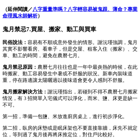
（延伸閱讀／
八字重量準嗎？八字輕容易被鬼跟、薄命？專業
命理風水師解析
）
鬼月禁忌7.買屋、搬家、動工與買車
民俗說法：
容易有不順或意外發生的情形。謝沅瑾強調，鬼月
其實不影響看房、看車子，但是交屋、租客入住（搬家）、交
車、動工的時間，避免在農曆七月。
鬼月禁忌原因：
農曆七月往往也是一年中最炎熱的時候，在此
時搬家、動工容易發生中暑或不舒服的狀況。新車內裝味道
重，停在路邊讓太陽曬過以後味道會更令人感到不舒服。
鬼月搬家
解決方法：
謝沅瑾指出，若碰到不得不農曆七月搬家
情況，有 3 招簡單入宅儀式可以淨化，而米、鹽、床更是缺一
不可。
第一招，準備一包鹽、米放進廚房桌上，進行初步淨化。
第二招，臥房的床墊或是眠床架也不要直接靠牆，床先不就定
位，等到過了鬼月後再將床推定位，對住戶比較好。