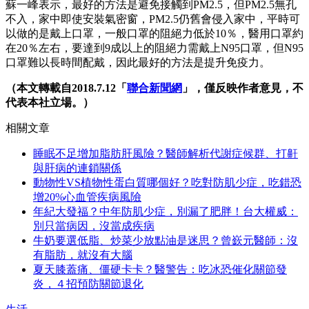
蘇一峰表示，最好的方法是避免接觸到PM2.5，但PM2.5無孔
不入，家中即使安裝氣密窗，PM2.5仍舊會侵入家中，平時可
以做的是戴上口罩，一般口罩的阻絕力低於10％，醫用口罩約
在20％左右，要達到9成以上的阻絕力需戴上N95口罩，但N95
口罩難以長時間配戴，因此最好的方法是提升免疫力。
（本文轉載自2018.7.12「
聯合新聞網
」，僅反映作者意見，不
代表本社立場。）
相關文章
睡眠不足增加脂肪肝風險？醫師解析代謝症候群、打鼾
與肝病的連鎖關係
動物性VS植物性蛋白質哪個好？吃對防肌少症，吃錯恐
增20%心血管疾病風險
年紀大發福？中年防肌少症，別漏了肥胖！台大權威：
別只當病因，沒當成疾病
牛奶要選低脂、炒菜少放點油是迷思？曾嶔元醫師：沒
有脂肪，就沒有大腦
夏天膝蓋痛、僵硬卡卡？醫警告：吃冰恐催化關節發
炎，４招預防關節退化