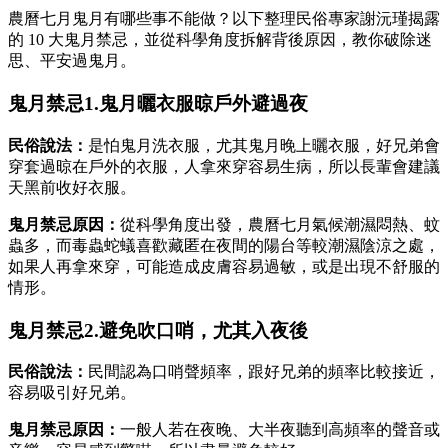
農曆七月鬼月有哪些事不能做？以下整理民俗專家謝沅瑾揭露
的 10 大鬼月禁忌，並從科學角度拆解背後原因，教你破除迷
思、平安過鬼月。
鬼月禁忌1.鬼月曬衣服晾戶外避過夜
民俗說法：
是怕鬼月洗衣服，尤其鬼月晚上曬衣服，好兄弟會
穿套過晾在戶外的衣服，人拿來穿容易生病，所以長輩會建議
天黑前收好衣服。
鬼月禁忌原因：
從科學角度出發，農曆七月氣候潮濕悶熱、蚊
蟲多，而毒蟲蛇蟻喜歡藏匿在夜間的陽台等較潮濕陰涼之處，
如果人再拿來穿，可能造成皮膚容易過敏，或是出現不舒服的
情形。
鬼月禁忌2.避免吹口哨，尤其入夜後
民俗說法：
民間認為口哨聲頻率，跟好兄弟的頻率比較接近，
容易吸引好兄弟。
鬼月禁忌原因：
一般人若在夜晚、大半夜聽到高頻率的聲音或