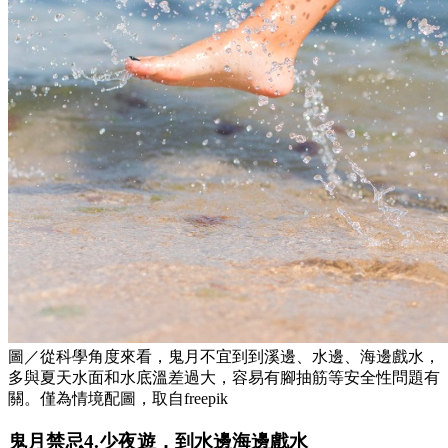
圖／從科學角度來看，鬼月不宜到到溪邊、水邊、海邊戲水，
多與夏天水面和水底溫差過大，容易有腳抽筋等安全性問題有
關。僅為情境配圖，取自freepik
鬼月禁忌4.少夜遊，到水邊海邊戲水