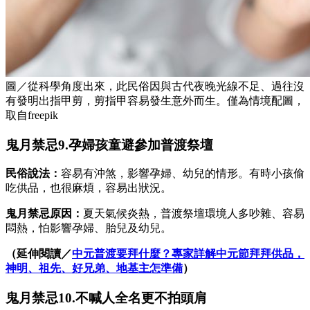
圖／從科學角度出來，此民俗因與古代夜晚光線不足、過往沒
有發明出指甲剪，剪指甲容易發生意外而生。僅為情境配圖，
取自freepik
鬼月禁忌9.孕婦孩童避參加普渡祭壇
民俗說法：
容易有沖煞，影響孕婦、幼兒的情形。有時小孩偷
吃供品，也很麻煩，容易出狀況。
鬼月禁忌原因：
夏天氣候炎熱，普渡祭壇環境人多吵雜、容易
悶熱，怕影響孕婦、胎兒及幼兒。
（延伸閱讀／
中元普渡要拜什麼？專家詳解中元節拜拜供品，
神明、祖先、好兄弟、地基主怎準備
）
鬼月禁忌10.不喊人全名更不拍頭肩