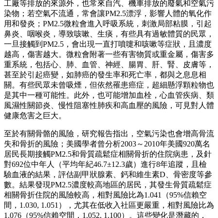
工廠等排放的來源外，也常來自汽、機車排放的廢氣和空氣污
染物；若空氣不流通，常會讓PM2.5漂浮，影響人體的氧化作
用和發炎；PM2.5微粒會進入呼吸系統，刺激局部粘膜，引起
鼻炎、咽喉炎，導致咳嗽、生痰，有些具有過敏體質的民眾，
一旦接觸到PM2.5，會出現一直打噴嚏和咳嗽等症狀，且濃度
越高，傷害越大。微粒會附著一些有害物質或重金屬，傷害多
重系統，包括心、肺、血管、神經、腸胃、肝、腎、皮膚等，
甚至於引起癌變，如肺癌的發生率和死亡率，都與之息息相
關。有些民眾未曾吸煙，但依然罹患癌症，超細懸浮顆粒物也
是其中一種可能性。此外，也可能增加血栓，心血管疾病、類
風濕性關節炎、慢性阻塞性肺疾和高血壓的風險，可見對人體
健康危害之巨大。
至於有關骨骼的風險，研究報告指出，空氣污染也會增高骨流
失和骨折的風險；美國學者曾分析2003～2010年美國920萬名
居民長期接觸PM2.5和骨質疏鬆症相關骨折的住院病患，及針
對692位中年人（平均年紀46.7±12.3歲）進行8年追蹤，且檢
驗血液的結果，評估副甲狀腺素、鈣和維生素D、骨密度等參
數。結果發現PM2.5濃度較高地區的居民，其發生骨質疏鬆症
相關骨折住院的風險較高，相對風險比為1.041（95%信賴空
間，1.030, 1.051），尤其在低收入社區更嚴重，相對風險比為
1.076（95%信賴空間，1.052, 1.100）。這些變化是潛藏的，