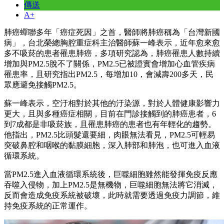
傳送
A+
肺癌蟬聯多年「癌症死因」之首，醫師將肺癌稱為「台灣新國
病」，台北榮總胸腔重症科主治醫師蘇一峰表示，近年愈來愈
多不吸菸的患者罹患肺癌，多項研究認為，肺癌罹患人數持續
增加與PM2.5脫不了關係，PM2.5已被證實會增加心血管疾病
罹患率，且研究指出PM2.5，每增加10，會減壽200多天，民
眾應避免接觸PM2.5。
蘇一峰表示，空汙相對於其他的汙染源，對於人體健康影響力
更大，且與多種癌症相關，目前在門診接觸到的肺癌患者，6
到7成都是非吸菸族，且罹患肺癌的患者也有年輕化的趨勢。
他指出，PM2.5比頭髮還要細，肉眼無法看見，PM2.5可輕易
突破鼻腔和咽喉的黏膜細胞，深入肺部和肺泡，也可進入血液
循環系統。
當PM2.5進入血液循環系統後，巨噬細胞雖然能發揮免疫反應
吞噬入侵物，加上PM2.5是無機物，巨噬細胞無法將它消滅，
反而會造成免疫系統被破壞，此時就需要透過免疫力調節，維
持免疫系統的正常運作。