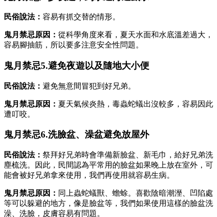
民俗說法：
容易有抓交替的情形。
鬼月禁忌原因：
從科學角度來看，夏天水面和水底溫差過大，
容易腳抽筋，所以要多注意安全性問題。
鬼月禁忌5.避免夜遊以及隨地大小便
民俗說法：
避免無意間冒犯到好兄弟。
鬼月禁忌原因：
夏天氣候炎熱，毒蟲蛇蟻出沒較多，容易因此
遭叮咬。
鬼月禁忌6.洗臉盆、澡盆避免放屋外
民俗說法：
祭拜好兄弟時會準備新臉盆、新毛巾，給好兄弟洗
塵梳洗。因此，民間認為平常用的臉盆如果晚上放在室外，可
能會被好兄弟拿來使用，我們再使用就容易生病。
鬼月禁忌原因：
同上蟲蛇蟻獸、蟾蜍。喜歡陰暗潮溼、凹陷處
等可以躲避的地方，像是臉盆等，我們如果使用這樣的臉盆洗
澡、洗臉，皮膚容易有問題。