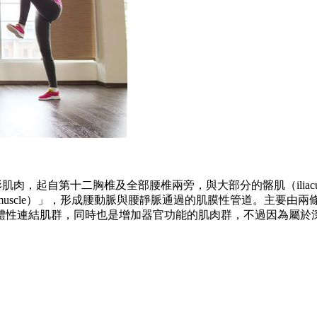
狀、紡錘形肌肉，起自第十二胸椎及全部腰椎兩旁，與大部分的髂肌（ilia
iliopsoas muscle）」，形成腰動脈與腰靜脈通過的肌膜性管
體性連結肌群，同時也是增加器官功能的肌肉群，不過因為屬於