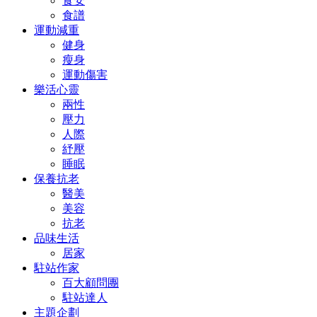
食安
食譜
運動減重
健身
瘦身
運動傷害
樂活心靈
兩性
壓力
人際
紓壓
睡眠
保養抗老
醫美
美容
抗老
品味生活
居家
駐站作家
百大顧問團
駐站達人
主題企劃