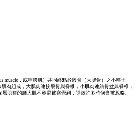
cus muscle，或稱胯肌）共同終點於股骨（大腿骨）之小轉子
道。主要由兩條肌肉組成，大肌肉連接股骨與脊椎，小肌肉連結骨盆與脊椎，
深層肌群的腰大肌不容易被察覺到，導致許多時候會被忽略。