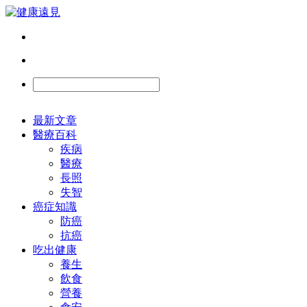
最新文章
醫療百科
疾病
醫療
長照
失智
癌症知識
防癌
抗癌
吃出健康
養生
飲食
營養