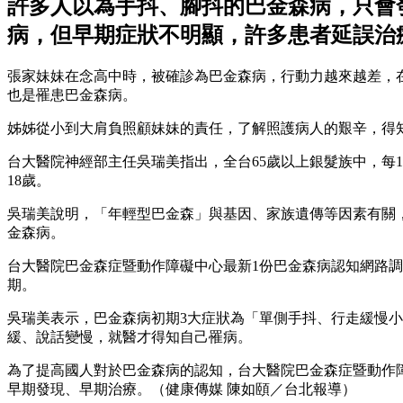
許多人以為手抖、腳抖的巴金森病，只會
病，但早期症狀不明顯，許多患者延誤治
張家妹妹在念高中時，被確診為巴金森病，行動力越來越差，
也是罹患巴金森病。
姊姊從小到大肩負照顧妹妹的責任，了解照護病人的艱辛，得
台大醫院神經部主任吳瑞美指出，全台65歲以上銀髮族中，每
18歲。
吳瑞美說明，「年輕型巴金森」與基因、家族遺傳等因素有關
金森病。
台大醫院巴金森症暨動作障礙中心最新1份巴金森病認知網路
期。
吳瑞美表示，巴金森病初期3大症狀為「單側手抖、行走緩慢
緩、說話變慢，就醫才得知自己罹病。
為了提高國人對於巴金森病的認知，台大醫院巴金森症暨動作障
早期發現、早期治療。（健康傳媒 陳如頤／台北報導）