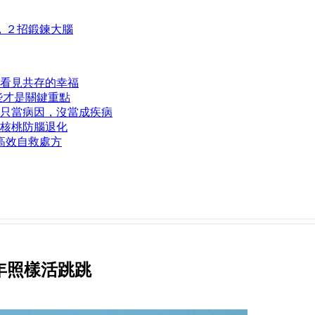
，２招鍛鍊大腦
看見共存的幸福
些才是關鍵重點
只當病因，沒當成疾病
核桃防腦退化
高效自救處方
 年照樣活跳跳