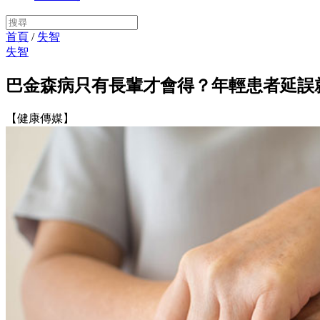
首頁
/
失智
失智
巴金森病只有長輩才會得？年輕患者延誤
【健康傳媒】