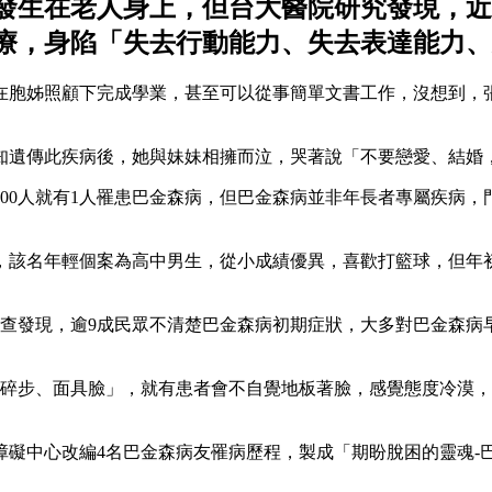
發生在老人身上，但台大醫院研究發現，近2
療，身陷「失去行動能力、失去表達能力、
在胞姊照顧下完成學業，甚至可以從事簡單文書工作，沒想到，張
知遺傳此疾病後，她與妹妹相擁而泣，哭著說「不要戀愛、結婚
100人就有1人罹患巴金森病，但巴金森病並非年長者專屬疾病
，該名年輕個案為高中男生，從小成績優異，喜歡打籃球，但年
調查發現，逾9成民眾不清楚巴金森病初期症狀，大多對巴金森病
小碎步、面具臉」，就有患者會不自覺地板著臉，感覺態度冷漠
礙中心改編4名巴金森病友罹病歷程，製成「期盼脫困的靈魂-