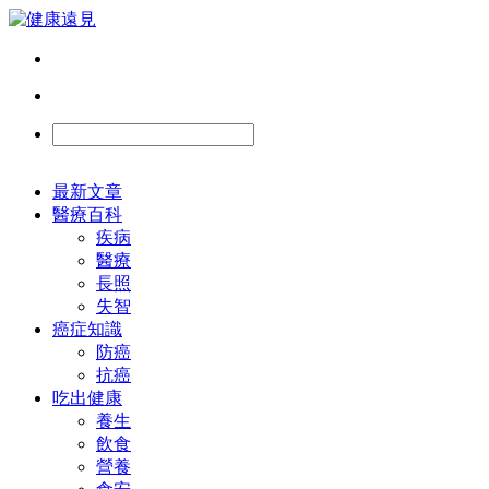
最新文章
醫療百科
疾病
醫療
長照
失智
癌症知識
防癌
抗癌
吃出健康
養生
飲食
營養