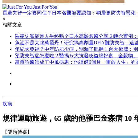
Just For You
長輩失智一定要同住？日本名醫顛覆認知：獨居更防失智惡化
×
相關文章
罹患失智症是人生終點？日本高齡名醫分享２轉念實例：
魚油不是大腦萬靈丹！研究揭高劑量DHA難防失智，這
年紀大發福？中年防肌少症，別漏了肥胖！台大權威：別
預防失智症怎麼吃？醫揭５大抗發炎益腦好食，全穀物、
當急診醫師成了中風病患：他復健6個月「重啟人生」的
疾病
規律運動旅遊，65 歲的他罹巴金森病 10
【健康傳媒】