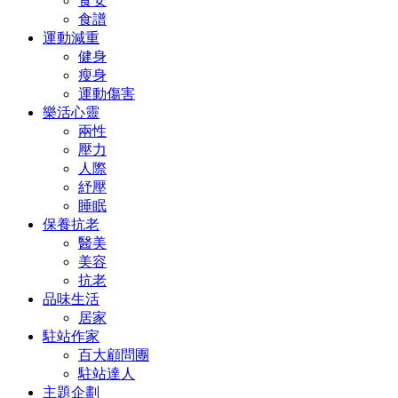
食安
食譜
運動減重
健身
瘦身
運動傷害
樂活心靈
兩性
壓力
人際
紓壓
睡眠
保養抗老
醫美
美容
抗老
品味生活
居家
駐站作家
百大顧問團
駐站達人
主題企劃