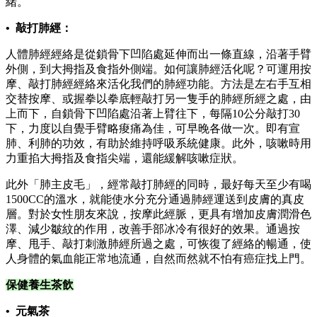
緒。
• 敲打肺經：
人體肺經經絡是從鎖骨下凹陷處延伸而出一條直線，沿著手臂
外側，到大拇指及食指外側端。如何讓肺經活化呢？可運用按
摩、敲打肺經經絡來活化我們的肺經功能。方法是左右手互相
交替按摩、或握拳以拳底輕敲打另一隻手的肺經所經之處，由
上而下，自鎖骨下凹陷處沿著上臂往下，每隔10公分敲打30
下，力度以自覺手臂略痠痛為佳，可早晚各做一次。即有宣
肺、利肺的功效，有助於維持呼吸系統健康。此外，咳嗽時用
力重掐大拇指及食指尖端，還能緩解咳嗽症狀。
此外「肺主皮毛」，經常敲打肺經的同時，最好每天至少有喝
1500CC的溫水，就能使水分充分通過肺經運送到皮膚的真皮
層。對於女性朋友來說，按摩此經脈，更具有增加皮膚潤滑色
澤、減少皺紋的作用，改善手部冰冷有很好的效果。通過按
摩、甩手、敲打刺激肺經所過之處，可恢復了經絡的暢通，使
人身體的氣血能正常地流通，自然而然就不怕有癌症找上門。
保健養生茶飲
• 元氣茶