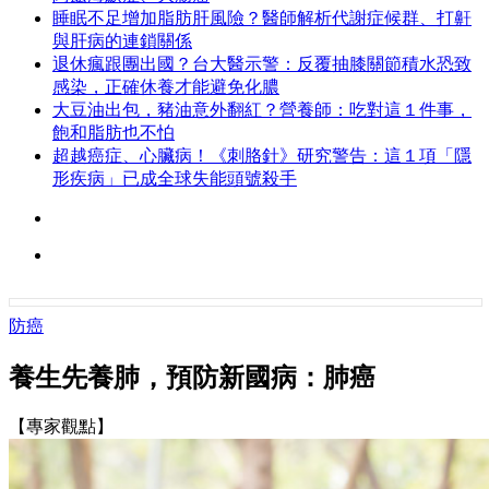
睡眠不足增加脂肪肝風險？醫師解析代謝症候群、打鼾
與肝病的連鎖關係
退休瘋跟團出國？台大醫示警：反覆抽膝關節積水恐致
感染，正確休養才能避免化膿
大豆油出包，豬油意外翻紅？營養師：吃對這１件事，
飽和脂肪也不怕
超越癌症、心臟病！《刺胳針》研究警告：這１項「隱
形疾病」已成全球失能頭號殺手
防癌
養生先養肺，預防新國病：肺癌
【專家觀點】