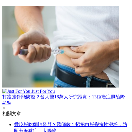
Just For You
打瘦瘦針能防癌？台大醫16萬人研究證實：13種癌症風險降
41%
×
相關文章
愛吃飯吃麵怕發胖？醫師教１招把白飯變抗性澱粉，防
阿茲海默症、大腸癌