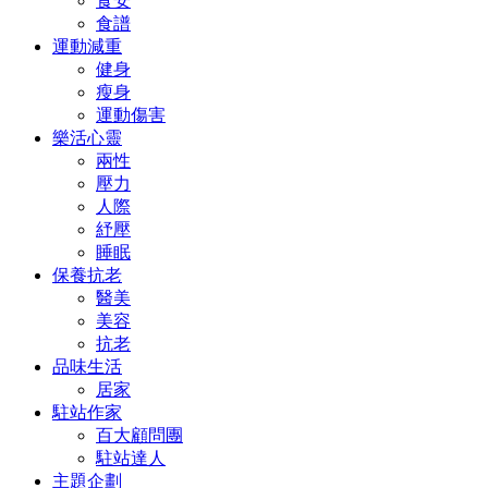
食安
食譜
運動減重
健身
瘦身
運動傷害
樂活心靈
兩性
壓力
人際
紓壓
睡眠
保養抗老
醫美
美容
抗老
品味生活
居家
駐站作家
百大顧問團
駐站達人
主題企劃