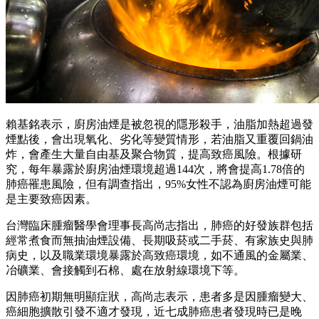
賴基銘表示，廚房油煙是被忽視的隱形殺手，油脂加熱超過發
煙點後，會出現氧化、劣化等變質情形，若油脂又重覆回鍋油
炸，會產生大量自由基及聚合物質，提高致癌風險。根據研
究，每年暴露於廚房油煙環境超過144次，將會提高1.78倍的
肺癌罹患風險，但有調查指出，95%女性不認為廚房油煙可能
是主要致癌因素。
台灣臨床腫瘤醫學會理事長高尚志指出，肺癌的好發族群包括
經常煮食而無抽油煙設備、長期吸菸或二手菸、有家族史與肺
病史，以及職業環境暴露於高致癌環境，如不通風的金屬業、
冶礦業、會接觸到石棉、處在放射線環境下等。
因肺癌初期無明顯症狀，高尚志表示，患者多是因腫瘤變大、
癌細胞擴散引發不適才發現，近七成肺癌患者發現時已是晚