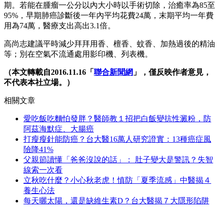
期。若能在腫瘤一公分以內大小時以手術切除，治癒率為85至
95%，早期肺癌診斷後一年內平均花費24萬，末期平均一年費
用為74萬，醫療支出高出3.1倍。
高尚志建議平時減少拜拜用香、檀香、蚊香、加熱過後的精油
等；別在空氣不流通處用影印機、列表機。
（本文轉載自2016.11.16「
聯合新聞網
」，僅反映作者意見，
不代表本社立場。）
相關文章
愛吃飯吃麵怕發胖？醫師教１招把白飯變抗性澱粉，防
阿茲海默症、大腸癌
打瘦瘦針能防癌？台大醫16萬人研究證實：13種癌症風
險降41%
父親節讀懂「爸爸沒說的話」： 肚子變大是警訊？失智
線索一次看
立秋吃什麼？小心秋老虎！慎防「夏季流感」中醫揭４
養生心法
每天曬太陽，還是缺維生素D？台大醫揭７大隱形陷阱