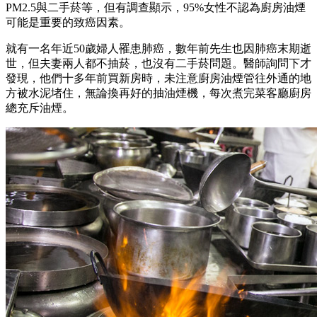
PM2.5與二手菸等，但有調查顯示，95%女性不認為廚房油煙
可能是重要的致癌因素。
就有一名年近50歲婦人罹患肺癌，數年前先生也因肺癌末期逝
世，但夫妻兩人都不抽菸，也沒有二手菸問題。醫師詢問下才
發現，他們十多年前買新房時，未注意廚房油煙管往外通的地
方被水泥堵住，無論換再好的抽油煙機，每次煮完菜客廳廚房
總充斥油煙。