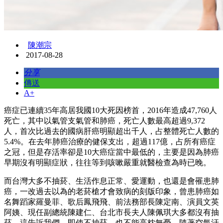
陳潮宗
2017-08-28
分享
傳送
A+
癌症已連續35年高居我國10大死因榜首，2016年造成47,760人
死亡，其中以氣管支氣管和肺癌，死亡人數最高超過9,372
人，首次比過去的國病肝癌明顯超出千人，占整體死亡人數的
5.4%。在去年肺癌治療的健保支出，超過117億，占所有癌症
之冠，但是存活率卻是10大癌症當中最低的，主要是因為肺癌
早期沒有明顯症狀，往往等到咳嗽嚴重就醫檢查為時已晚。
而台灣大多不抽菸、生活作息正常、愛運動，也還是會罹患肺
癌，一改過去以為的老菸槍才會致病的刻版印象，曾患肺癌如
名舞蹈家羅曼菲、歌后鳳飛飛、前法務部長陳定南、演員文英
阿姨、現任副總統陳建仁、台北市長夫人陳佩琪大多都沒有抽
菸，這告訴我們，即使不抽菸，也不能高枕無憂。隨著空氣汙