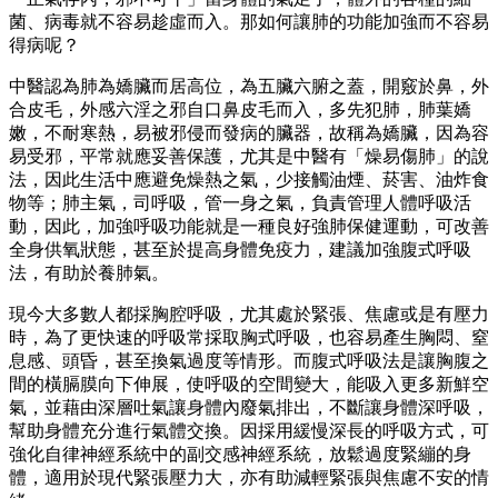
菌、病毒就不容易趁虛而入。那如何讓肺的功能加強而不容易
得病呢？
中醫認為肺為嬌臟而居高位，為五臟六腑之蓋，開竅於鼻，外
合皮毛，外感六淫之邪自口鼻皮毛而入，多先犯肺，肺葉嬌
嫩，不耐寒熱，易被邪侵而發病的臟器，故稱為嬌臟，因為容
易受邪，平常就應妥善保護，尤其是中醫有「燥易傷肺」的說
法，因此生活中應避免燥熱之氣，少接觸油煙、菸害、油炸食
物等；肺主氣，司呼吸，管一身之氣，負責管理人體呼吸活
動，因此，加強呼吸功能就是一種良好強肺保健運動，可改善
全身供氧狀態，甚至於提高身體免疫力，建議加強腹式呼吸
法，有助於養肺氣。
現今大多數人都採胸腔呼吸，尤其處於緊張、焦慮或是有壓力
時，為了更快速的呼吸常採取胸式呼吸，也容易產生胸悶、窒
息感、頭昏，甚至換氣過度等情形。而腹式呼吸法是讓胸腹之
間的橫膈膜向下伸展，使呼吸的空間變大，能吸入更多新鮮空
氣，並藉由深層吐氣讓身體內廢氣排出，不斷讓身體深呼吸，
幫助身體充分進行氣體交換。因採用緩慢深長的呼吸方式，可
強化自律神經系統中的副交感神經系統，放鬆過度緊繃的身
體，適用於現代緊張壓力大，亦有助減輕緊張與焦慮不安的情