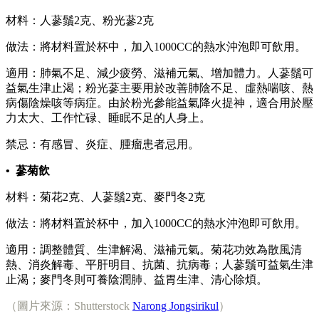
材料：人蔘鬚2克、粉光蔘2克
做法：將材料置於杯中，加入1000CC的熱水沖泡即可飲用。
適用：肺氣不足、減少疲勞、滋補元氣、增加體力。人蔘鬚可
益氣生津止渴；粉光蔘主要用於改善肺陰不足、虛熱喘咳、熱
病傷陰燥咳等病症。由於粉光參能益氣降火提神，適合用於壓
力太大、工作忙碌、睡眠不足的人身上。
禁忌：有感冒、炎症、腫瘤患者忌用。
• 蔘菊飲
材料：菊花2克、人蔘鬚2克、麥門冬2克
做法：將材料置於杯中，加入1000CC的熱水沖泡即可飲用。
適用：調整體質、生津解渴、滋補元氣。菊花功效為散風清
熱、消炎解毒、平肝明目、抗菌、抗病毒；人蔘鬚可益氣生津
止渴；麥門冬則可養陰潤肺、益胃生津、清心除煩。
（圖片來源：Shutterstock
Narong Jongsirikul
）