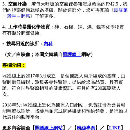
3. 空氣汙染
：若每天呼吸的空氣裡參雜濃度愈高的PM2.5，我
們的肺部健康就極為堪慮。關於這部分，您可再閱讀《
癌症第
一殺手 – 肺癌
》了解更多。
4. 工作時暴露化學物質
：砷、石棉、鎘、煤、鎳等化學物質
有有礙於肺部健康。
• 搜尋附近的診所：
內
科
（文／白映俞；
本圖文轉載自
照護線上
網站）
專欄介紹：
照護線上於2017年3月成立，是個醫護人員所組成的團隊，由
醫師擔任編輯，邀集各專科醫師，提供給您高品質、具有實
證、符合世界醫療指引的健康資訊。每月約有230萬瀏覽人
次。
2018年5月照護線上進化為醫療入口網站，免費註冊為會員就
能輕鬆找診所、找藥局並完成網路掛號和預約領藥，是行動世
代最佳的照護平台。
更多內容請至【
照護線上網站
】／【
粉絲專頁
】／【
LINE
】