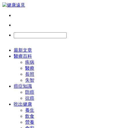
最新文章
醫療百科
疾病
醫療
長照
失智
癌症知識
防癌
抗癌
吃出健康
養生
飲食
營養