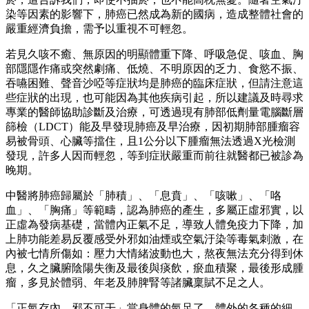
染等因素的影響下，肺癌已然成為新的國病，造成整體社會的
嚴重經濟負擔，需予以重視不可輕忽。
若見久咳不癒、無原因的明顯體重下降、呼吸急促、咳血、胸
部隱隱作痛或突然劇痛、低燒、不明原因的乏力、食慾不振、
吞嚥困難、聲音沙啞等症狀均是肺癌的臨床症狀，但請注意這
些症狀的出現，也可能因為其他疾病引起，所以建議及時尋求
專業的醫師協助診斷及治療，可透過現有肺部低劑量電腦斷層
篩檢（LDCT）能及早發現肺癌及早治療，因初期肺部腫瘤容
易被骨頭、心臟等擋住，且1公分以下腫瘤無法透過X光檢測
發現，許多人因而輕忽，等到症狀嚴重而前往就醫都已被診為
晚期。
中醫將肺癌歸屬於「肺積」、「息賁」、「咳嗽」、「咯
血」、「胸痛」等範疇，認為肺癌的產生，多屬正虛邪實，以
正虛為發病基礎，當體內正氣不足，導致人體免疫力下降，加
上肺功能差易反覆感受外邪如油煙或空氣汙染等毒氣刺激，在
內被七情所傷如：壓力大情緒波動也大，熬夜無法充分得到休
息，久之臟腑陰陽失衡及最後與痰飲，瘀血積聚，最後形成腫
瘤，多見於體弱、年老及肺脾腎等諸臟稟賦不足之人。
「正氣存內，邪不可干」當身體的氣足了，體外的各種的細