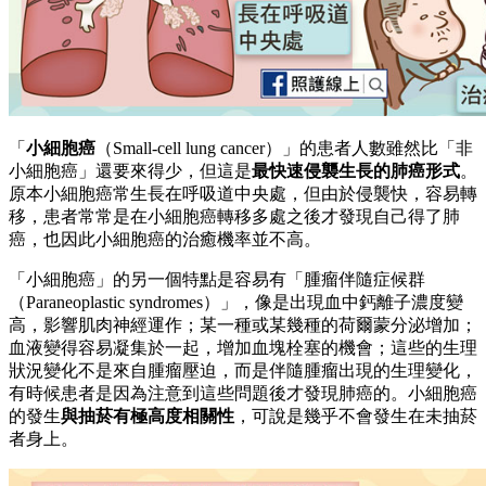
「
小細胞癌
（Small-cell lung cancer）」的患者人數雖然比「非
小細胞癌」還要來得少，但這是
最快速侵襲生長的肺癌形式
。
原本小細胞癌常生長在呼吸道中央處，但由於侵襲快，容易轉
移，患者常常是在小細胞癌轉移多處之後才發現自己得了肺
癌，也因此小細胞癌的治癒機率並不高。
「小細胞癌」的另一個特點是容易有「腫瘤伴隨症候群
（Paraneoplastic syndromes）」，像是出現血中鈣離子濃度變
高，影響肌肉神經運作；某一種或某幾種的荷爾蒙分泌增加；
血液變得容易凝集於一起，增加血塊栓塞的機會；這些的生理
狀況變化不是來自腫瘤壓迫，而是伴隨腫瘤出現的生理變化，
有時候患者是因為注意到這些問題後才發現肺癌的。小細胞癌
的發生
與抽菸有極高度相關性
，可說是幾乎不會發生在未抽菸
者身上。