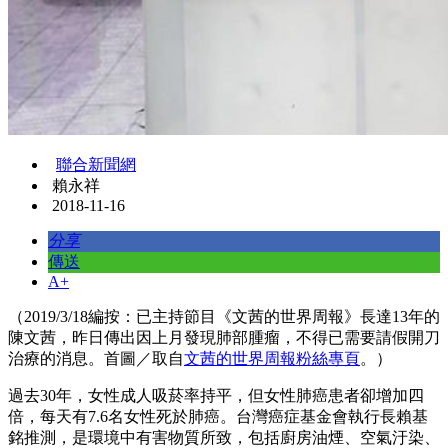
聯合新聞網
賴永祥
2018-11-16
分享
傳送
A+
（2019/3/18編按：已主持節目《文茜的世界周報》長達13年的
陳文茜，昨日傳出因上月發現肺部腫瘤，不得已需要請假開刀
治療的消息。首圖／取自
文茜的世界周報粉絲專頁
。）
過去30年，女性成人吸菸率持平，但女性肺癌患者卻增加四
倍，每天有7.6名女性死於肺癌。台灣癌症基金會執行長賴基
銘推測，是環境中有害物質所致，包括廚房油煙、空氣汙染、