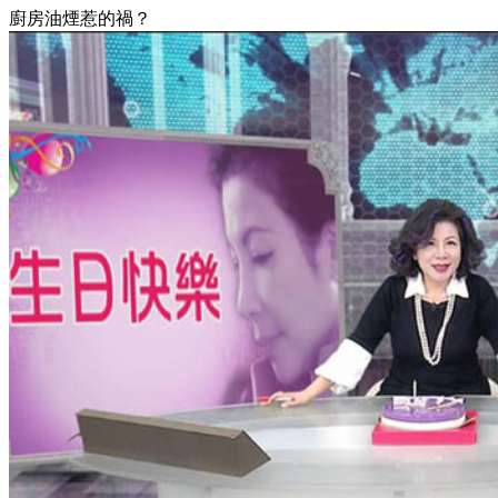
廚房油煙惹的禍？