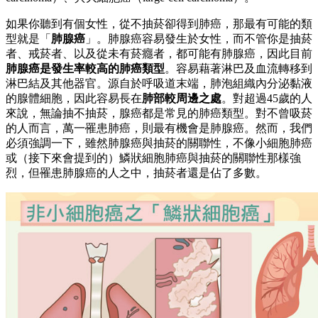
如果你聽到有個女性，從不抽菸卻得到肺癌，那最有可能的類
型就是「
肺腺癌
」。肺腺癌容易發生於女性，而不管你是抽菸
者、戒菸者、以及從未有菸癮者，都可能有肺腺癌，因此目前
肺腺癌是發生率較高的肺癌類型
。容易藉著淋巴及血流轉移到
淋巴結及其他器官。源自於呼吸道末端，肺泡組織內分泌黏液
的腺體細胞，因此容易長在
肺部較周邊之處
。對超過45歲的人
來說，無論抽不抽菸，腺癌都是常見的肺癌類型。對不曾吸菸
的人而言，萬一罹患肺癌，則最有機會是肺腺癌。然而，我們
必須強調一下，雖然肺腺癌與抽菸的關聯性，不像小細胞肺癌
或（接下來會提到的）鱗狀細胞肺癌與抽菸的關聯性那樣強
烈，但罹患肺腺癌的人之中，抽菸者還是佔了多數。