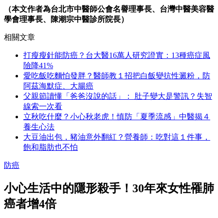
（本文作者為台北市中醫師公會名譽理事長、台灣中醫美容醫
學會理事長、陳潮宗中醫診所院長）
相關文章
打瘦瘦針能防癌？台大醫16萬人研究證實：13種癌症風
險降41%
愛吃飯吃麵怕發胖？醫師教１招把白飯變抗性澱粉，防
阿茲海默症、大腸癌
父親節讀懂「爸爸沒說的話」： 肚子變大是警訊？失智
線索一次看
立秋吃什麼？小心秋老虎！慎防「夏季流感」中醫揭４
養生心法
大豆油出包，豬油意外翻紅？營養師：吃對這１件事，
飽和脂肪也不怕
防癌
小心生活中的隱形殺手！30年來女性罹肺
癌者增4倍