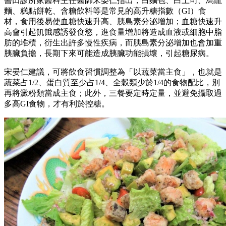
書田診所家醫科主任醫師宋晏仁指出，白麵包、白土司、烏龍
麵、糕點餅乾、含糖飲料等是常見的高升糖指數（GI）食
材，食用後易使血糖快速升高、胰島素分泌增加；血糖快速升
高會引起飢餓感誘發食慾，進食量增加將造成血液或細胞中脂
肪的堆積，衍生出許多慢性疾病，而胰島素分泌增加也會加重
胰臟負擔，長期下來可能造成胰臟功能損壞，引起糖尿病。
宋晏仁建議，可將飲食習慣調整為「以蔬菜當主食」，也就是
蔬菜占1/2、蛋白質至少占1/4、全穀類少於1/4的食物配比，別
再將澱粉類當成主食；此外，三餐要定時定量，並避免攝取過
多高GI食物，才有利於控糖。