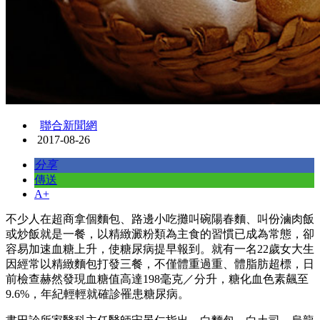
聯合新聞網
2017-08-26
分享
傳送
A+
不少人在超商拿個麵包、路邊小吃攤叫碗陽春麵、叫份滷肉飯
或炒飯就是一餐，以精緻澱粉類為主食的習慣已成為常態，卻
容易加速血糖上升，使糖尿病提早報到。就有一名22歲女大生
因經常以精緻麵包打發三餐，不僅體重過重、體脂肪超標，日
前檢查赫然發現血糖值高達198毫克／分升，糖化血色素飆至
9.6%，年紀輕輕就確診罹患糖尿病。