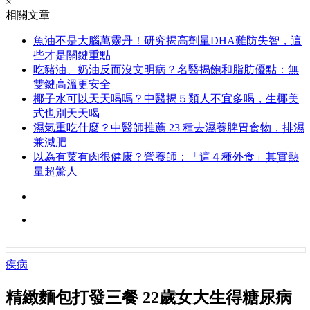
×
相關文章
魚油不是大腦萬靈丹！研究揭高劑量DHA難防失智，這
些才是關鍵重點
吃豬油、奶油反而沒文明病？名醫揭飽和脂肪優點：無
雙鍵高溫更安全
椰子水可以天天喝嗎？中醫揭５類人不宜多喝，生椰美
式也別天天喝
濕氣重吃什麼？中醫師推薦 23 種去濕養脾胃食物，排濕
兼減肥
以為有菜有肉很健康？營養師：「這４種外食」其實熱
量超驚人
疾病
精緻麵包打發三餐 22歲女大生得糖尿病