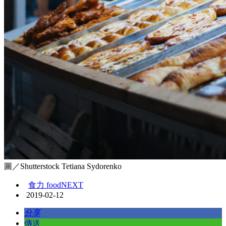
圖／Shutterstock Tetiana Sydorenko
食力 foodNEXT
2019-02-12
分享
傳送