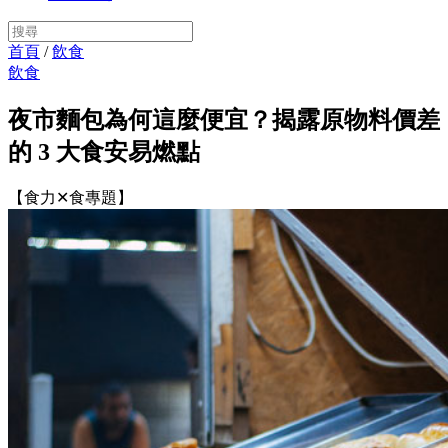
首頁
/
飲食
飲食
夜市麵包為何這麼便宜？揭露原物料價差
的 3 大食安易燃點
【食力✕食專題】