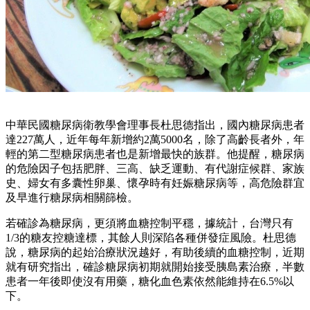
中華民國糖尿病衛教學會理事長杜思德指出，國內糖尿病患者
達227萬人，近年每年新增約2萬5000名，除了高齡長者外，年
輕的第二型糖尿病患者也是新增最快的族群。他提醒，糖尿病
的危險因子包括肥胖、三高、缺乏運動、有代謝症候群、家族
史、婦女有多囊性卵巢、懷孕時有妊娠糖尿病等，高危險群宜
及早進行糖尿病相關篩檢。
若確診為糖尿病，更須將血糖控制平穩，據統計，台灣只有
1/3的糖友控糖達標，其餘人則深陷各種併發症風險。杜思德
說，糖尿病的起始治療狀況越好，有助後續的血糖控制，近期
就有研究指出，確診糖尿病初期就開始接受胰島素治療，半數
患者一年後即使沒有用藥，糖化血色素依然能維持在6.5%以
下。