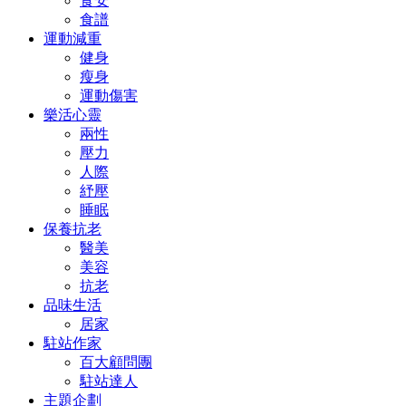
食安
食譜
運動減重
健身
瘦身
運動傷害
樂活心靈
兩性
壓力
人際
紓壓
睡眠
保養抗老
醫美
美容
抗老
品味生活
居家
駐站作家
百大顧問團
駐站達人
主題企劃