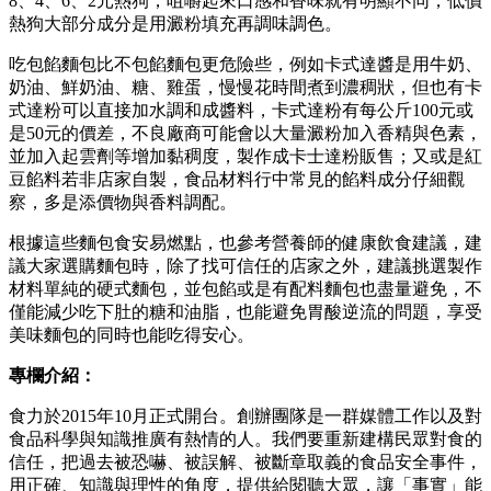
8、4、6、2元熱狗，咀嚼起來口感和香味就有明顯不同，低價
熱狗大部分成分是用澱粉填充再調味調色。
吃包餡麵包比不包餡麵包更危險些，例如卡式達醬是用牛奶、
奶油、鮮奶油、糖、雞蛋，慢慢花時間煮到濃稠狀，但也有卡
式達粉可以直接加水調和成醬料，卡式達粉有每公斤100元或
是50元的價差，不良廠商可能會以大量澱粉加入香精與色素，
並加入起雲劑等增加黏稠度，製作成卡士達粉販售；又或是紅
豆餡料若非店家自製，食品材料行中常見的餡料成分仔細觀
察，多是添價物與香料調配。
根據這些麵包食安易燃點，也參考營養師的健康飲食建議，建
議大家選購麵包時，除了找可信任的店家之外，建議挑選製作
材料單純的硬式麵包，並包餡或是有配料麵包也盡量避免，不
僅能減少吃下肚的糖和油脂，也能避免胃酸逆流的問題，享受
美味麵包的同時也能吃得安心。
專欄介紹：
食力於2015年10月正式開台。創辦團隊是一群媒體工作以及對
食品科學與知識推廣有熱情的人。我們要重新建構民眾對食的
信任，把過去被恐嚇、被誤解、被斷章取義的食品安全事件，
用正確、知識與理性的角度，提供給閱聽大眾，讓「事實」能