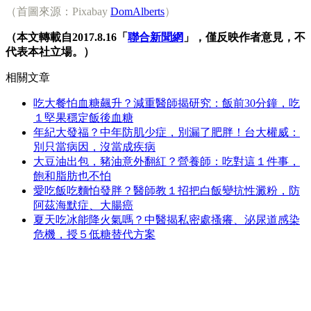
（首圖來源：Pixabay
DomAlberts
）
（本文轉載自2017.8.16「
聯合新聞網
」，僅反映作者意見，不
代表本社立場。）
相關文章
吃大餐怕血糖飆升？減重醫師揭研究：飯前30分鐘，吃
１堅果穩定飯後血糖
年紀大發福？中年防肌少症，別漏了肥胖！台大權威：
別只當病因，沒當成疾病
大豆油出包，豬油意外翻紅？營養師：吃對這１件事，
飽和脂肪也不怕
愛吃飯吃麵怕發胖？醫師教１招把白飯變抗性澱粉，防
阿茲海默症、大腸癌
夏天吃冰能降火氣嗎？中醫揭私密處搔癢、泌尿道感染
危機，授５低糖替代方案