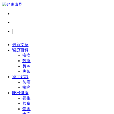
最新文章
醫療百科
疾病
醫療
長照
失智
癌症知識
防癌
抗癌
吃出健康
養生
飲食
營養