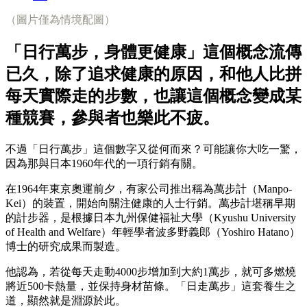
（圖片僅為情境配圖）
「日行萬步，身體更健康」這個概念流傳
已久，除了追求健康的原因，和他人比拼
每天實際走的步數，也讓這個概念變成某
種競賽，參與者也樂此不疲。
不過「日行萬步」這個數字又從何而來？可能讓你大吃一驚，
因為那與日本1960年代的一項行銷有關。
在1964年東京奧運前夕，有家公司推出稱為萬步計（Manpo-
Kei）的裝置，開始向關注健康的人士行銷。萬步計堪稱早期
的計步器，是根據日本九州保健福祉大學（Kyushu University
of Health and Welfare）年輕學者波多野義郎（Yoshiro Hatano）
博士的研究成果而製造。
他認為，若從每天走動4000步增加到大約1萬步，就可多燃燒
將近500卡熱量，並保持身材苗條。「日走萬步」這套養生之
道，顯然就是淵源於此。