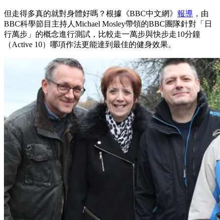
但走得多真的就對身體好嗎？根據《BBC中文網》
報導
，由
BBC科學節目主持人Michael Mosley帶領的BBC團隊針對「日
行萬步」的概念進行測試，比較走一萬步與快步走10分鐘
（Active 10）哪項作法更能達到最佳的健身效果。