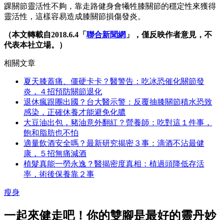
踝關節靈活性不夠，靠走路健身會犧牲膝關節的穩定性來獲得
靈活性，這樣容易造成膝關節損傷發炎。
（本文轉載自2018.6.4「
聯合新聞網
」，僅反映作者意見，不
代表本社立場。）
相關文章
夏天膝蓋痛、僵硬卡卡？醫警告：吃冰恐催化關節發
炎，４招預防關節退化
退休瘋跟團出國？台大醫示警：反覆抽膝關節積水恐致
感染，正確休養才能避免化膿
大豆油出包，豬油意外翻紅？營養師：吃對這１件事，
飽和脂肪也不怕
適量飲酒安全嗎？最新研究揭密３事：滴酒不沾最健
康，５招無痛減酒
植髮真能一勞永逸？醫揭密度真相：植過頭降低存活
率，術後保養靠２事
瘦身
一起來健走吧！你的雙腳是最好的靈丹妙