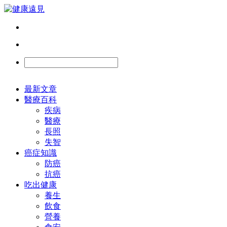
最新文章
醫療百科
疾病
醫療
長照
失智
癌症知識
防癌
抗癌
吃出健康
養生
飲食
營養