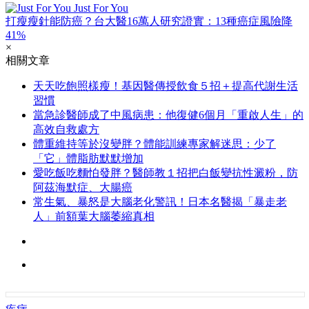
Just For You
打瘦瘦針能防癌？台大醫16萬人研究證實：13種癌症風險降
41%
×
相關文章
天天吃飽照樣瘦！基因醫傳授飲食５招＋提高代謝生活
習慣
當急診醫師成了中風病患：他復健6個月「重啟人生」的
高效自救處方
體重維持等於沒變胖？體能訓練專家解迷思：少了
「它」體脂肪默默增加
愛吃飯吃麵怕發胖？醫師教１招把白飯變抗性澱粉，防
阿茲海默症、大腸癌
常生氣、暴怒是大腦老化警訊！日本名醫揭「暴走老
人」前額葉大腦萎縮真相