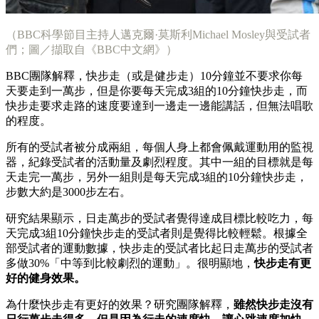
（BBC科學節目主持人邁克爾·莫斯利Michael Mosley與受試者
們；圖／擷取自《BBC中文網》）
BBC團隊解釋，快步走（或是健步走）10分鐘並不要求你每
天要走到一萬步，但是你要每天完成3組的10分鐘快步走，而
快步走要求走路的速度要達到一邊走一邊能講話，但無法唱歌
的程度。
所有的受試者被分成兩組，每個人身上都會佩戴運動用的監視
器，紀錄受試者的活動量及劇烈程度。其中一組的目標就是每
天走完一萬步，另外一組則是每天完成3組的10分鐘快步走，
步數大約是3000步左右。
研究結果顯示，日走萬步的受試者覺得達成目標比較吃力，每
天完成3組10分鐘快步走的受試者則是覺得比較輕鬆。根據全
部受試者的運動數據，快步走的受試者比起日走萬步的受試者
多做30%「中等到比較劇烈的運動」。很明顯地，
快步走有更
好的健身效果。
為什麼快步走有更好的效果？研究團隊解釋，
雖然快步走沒有