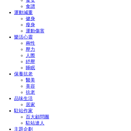
食安
食譜
運動減重
健身
瘦身
運動傷害
樂活心靈
兩性
壓力
人際
紓壓
睡眠
保養抗老
醫美
美容
抗老
品味生活
居家
駐站作家
百大顧問團
駐站達人
主題企劃