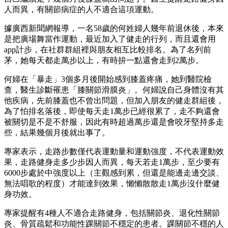
人而異，有關節病症的人不適合這項運動。
據廣西新聞網報導，一名58歲的何姓婦人幾年前退休後，本來
是把廣場舞當作運動，最近加入了健走的行列，而且還會用
app計步，在社群群組裡與朋友相互比較排名。為了名列前
茅，她每天都走萬步以上，有時拚一點還會走到2萬步。
何婦在「暴走」3個多月後開始感到膝蓋疼痛，她到醫院檢
查，醫生診斷罹患「膝關節滑膜炎」。何婦說自己身體沒有其
他疾病，先前膝蓋也不曾出問題，但加入朋友的健走群組後，
為了怕排名落後，即使每天走1萬步已經很累了，走不夠還會
被關切是不是不舒服，因此有時超過萬步還是會咬牙堅持多走
些，結果幾個月後就出事了。
專家表示，走路步數僅代表運動量和運動強度，不代表運動效
果，走路健身走多少步因人而異，每天若走1萬步，至少要有
6000步處於中強度以上（主觀感到累，但還是能邊走邊交談、
無法唱歌的程度）才能達到效果，懶懶散散走1萬步沒什麼健
身功效。
專家提醒有4種人不適合走路健身，包括關節炎、退化性關節
炎、骨質疏鬆和功能性踝關節不穩定的患者。踝關節不穩的人