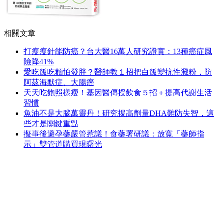
相關文章
打瘦瘦針能防癌？台大醫16萬人研究證實：13種癌症風
險降41%
愛吃飯吃麵怕發胖？醫師教１招把白飯變抗性澱粉，防
阿茲海默症、大腸癌
天天吃飽照樣瘦！基因醫傳授飲食５招＋提高代謝生活
習慣
魚油不是大腦萬靈丹！研究揭高劑量DHA難防失智，這
些才是關鍵重點
擬事後避孕藥嚴管惹議！食藥署研議：放寬「藥師指
示」雙管道購買現曙光