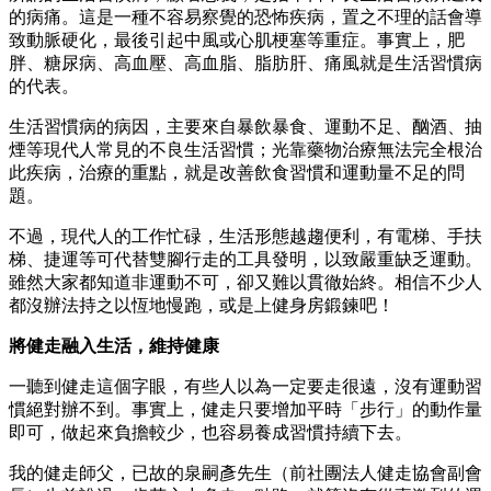
的病痛。這是一種不容易察覺的恐怖疾病，置之不理的話會導
致動脈硬化，最後引起中風或心肌梗塞等重症。事實上，肥
胖、糖尿病、高血壓、高血脂、脂肪肝、痛風就是生活習慣病
的代表。
生活習慣病的病因，主要來自暴飲暴食、運動不足、酗酒、抽
煙等現代人常見的不良生活習慣；光靠藥物治療無法完全根治
此疾病，治療的重點，就是改善飲食習慣和運動量不足的問
題。
不過，現代人的工作忙碌，生活形態越趨便利，有電梯、手扶
梯、捷運等可代替雙腳行走的工具發明，以致嚴重缺乏運動。
雖然大家都知道非運動不可，卻又難以貫徹始終。相信不少人
都沒辦法持之以恆地慢跑，或是上健身房鍛鍊吧！
將健走融入生活，維持健康
一聽到健走這個字眼，有些人以為一定要走很遠，沒有運動習
慣絕對辦不到。事實上，健走只要增加平時「步行」的動作量
即可，做起來負擔較少，也容易養成習慣持續下去。
我的健走師父，已故的泉嗣彥先生（前社團法人健走協會副會