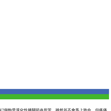
有7個飽受退化性膝關節炎所苦，雖然並不會馬上致命，但疼痛