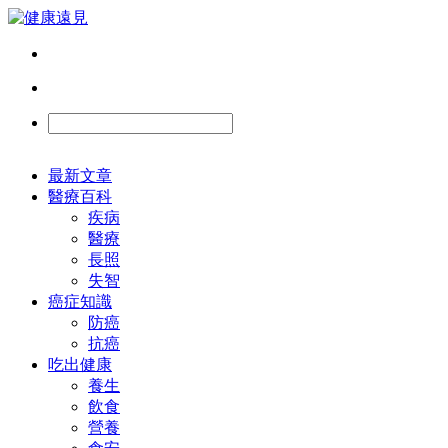
最新文章
醫療百科
疾病
醫療
長照
失智
癌症知識
防癌
抗癌
吃出健康
養生
飲食
營養