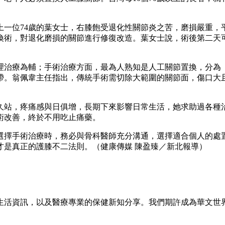
上一位74歲的葉女士，右膝飽受退化性關節炎之苦，磨損嚴重，
換術，對退化磨損的關節進行修復改造。葉女士說，術後第二天
理治療為輔；手術治療方面，最為人熟知是人工關節置換，分為
帶。翁佩韋主任指出，傳統手術需切除大範圍的關節面，傷口大且
久站，疼痛感與日俱增，長期下來影響日常生活，她求助過各種
術改善，終於不用吃止痛藥。
選擇手術治療時，務必與骨科醫師充分溝通，選擇適合個人的處
才是真正的護膝不二法則。（健康傳媒 陳盈臻／新北報導）
生活資訊，以及醫療專業的保健新知分享。我們期許成為華文世