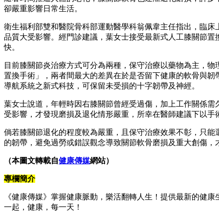
卻嚴重影響日常生活。
衛生福利部雙和醫院骨科部運動醫學科翁佩韋主任指出，臨床
品質大受影響。經門診建議，葉女士接受最新式人工膝關節置
快。
目前膝關節炎治療方式可分為兩種，保守治療以藥物為主，物
置換手術」，兩者間最大的差異在於是否留下健康的軟骨與韌
導航系統之新式科技，可保留未受損的十字韌帶及神經。
葉女士說道，年輕時因右膝關節曾經受過傷，加上工作關係需
受影響，才發現磨損及退化情形嚴重，所幸在醫師建議下以手
倘若膝關節退化的程度較為嚴重，且保守治療效果不彰，只能
的韌帶，避免過勞或錯誤觀念導致關節軟骨磨損及重大創傷，
（本圖文轉載自
健康傳媒
網站）
專欄簡介
《健康傳媒》掌握健康脈動，樂活翻轉人生！提供最新的健康
一起，健康，每一天！