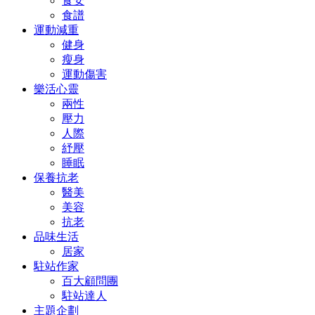
食安
食譜
運動減重
健身
瘦身
運動傷害
樂活心靈
兩性
壓力
人際
紓壓
睡眠
保養抗老
醫美
美容
抗老
品味生活
居家
駐站作家
百大顧問團
駐站達人
主題企劃