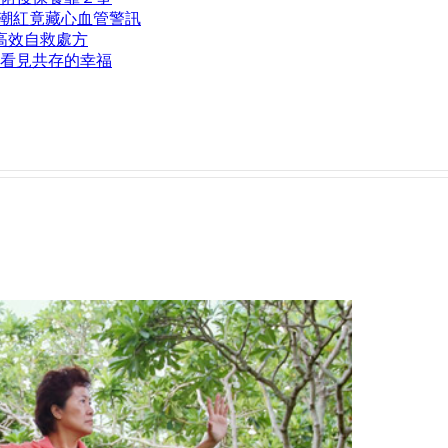
熱潮紅竟藏心血管警訊
高效自救處方
看見共存的幸福