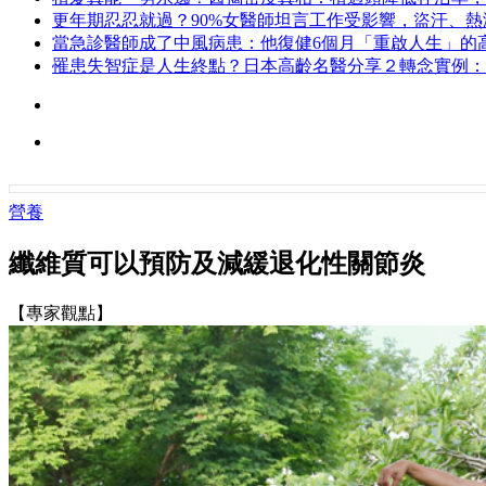
更年期忍忍就過？90%女醫師坦言工作受影響，盜汗、
當急診醫師成了中風病患：他復健6個月「重啟人生」的
罹患失智症是人生終點？日本高齡名醫分享２轉念實例：
營養
纖維質可以預防及減緩退化性關節炎
【專家觀點】