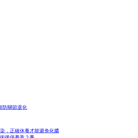
預防關節退化
染，正確休養才能避免化膿
術後保養靠２事