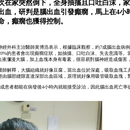
一次在家突然倒下，全身抽搐且口吐白沫，
出血，研判是腦出血引發癲癇，馬上在4小
命，癲癇也獲得控制。
神經外科主治醫師黃博浩表示，根據臨床觀察，約7成腦出血病
-20%的患者會出現癲癇症狀，如抽搐、口吐白沫、失去意識等
，血液瀰漫大腦，加上血塊本身有毒素，很容易對腦神經造成傷害
醫師解釋，大腦組織就好像豆腐，當出血位於深處，吸取血塊工
經由腦部縫隙直達深部出血區域，原理就好像用吸管吸取血塊，
成患者都能在病發後4小時內就能接受診治，因此腦出血死亡率從傳