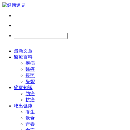
最新文章
醫療百科
疾病
醫療
長照
失智
癌症知識
防癌
抗癌
吃出健康
養生
飲食
營養