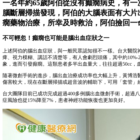
一名年約65歲阿伯從沒有癲癇病史，有
腦斷層掃描發現，阿伯的大腦表面有大片
癇藥物治療，所幸及時救治，阿伯撿回一
不可輕忽！癲癇也可能是腦出血症狀之一
上述阿伯的腦出血症狀，與一般民眾認知很不一樣。台大醫院
痺、視力模糊、講話不清楚等，有人會劇烈頭痛，其中約10%
象，進而引發癲癇。這類患者多半出血量大，往往超過50cc
隨著微創手術的進步，腦出血治療成功率也大幅上升，黃博浩
傷害較大，現在在斷層掃描或超音波的輔助下，可用「套管」
台大團隊目前已成功完成超過400多例腦出血微創手術，超過八
症風險也從15%降至7%，患者神經功能恢復也更加良好。