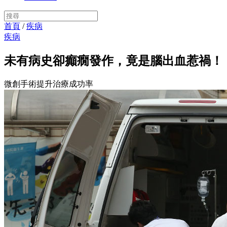
首頁
/
疾病
疾病
未有病史卻癲癇發作，竟是腦出血惹禍！
微創手術提升治療成功率