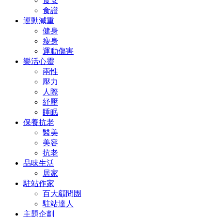
食安
食譜
運動減重
健身
瘦身
運動傷害
樂活心靈
兩性
壓力
人際
紓壓
睡眠
保養抗老
醫美
美容
抗老
品味生活
居家
駐站作家
百大顧問團
駐站達人
主題企劃