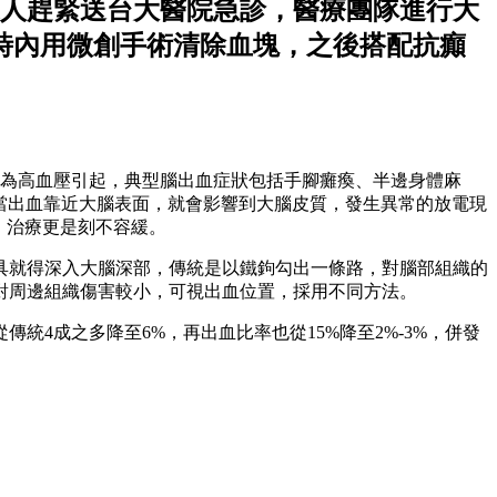
家人趕緊送台大醫院急診，醫療團隊進行大
時內用微創手術清除血塊，之後搭配抗癲
例為高血壓引起，典型腦出血症狀包括手腳癱瘓、半邊身體麻
。當出血靠近大腦表面，就會影響到大腦皮質，發生異常的放電現
，治療更是刻不容緩。
具就得深入大腦深部，傳統是以鐵鉤勾出一條路，對腦部組織的
對周邊組織傷害較小，可視出血位置，採用不同方法。
統4成之多降至6%，再出血比率也從15%降至2%-3%，併發