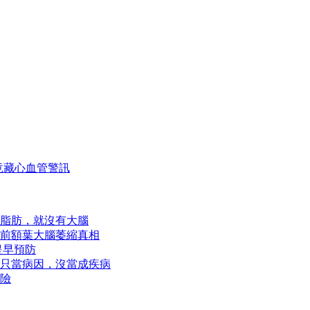
竟藏心血管警訊
脂肪，就沒有大腦
前額葉大腦萎縮真相
提早預防
只當病因，沒當成疾病
險