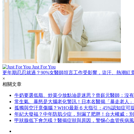
Just For You
更年期忍忍就過？90%女醫師坦言工作受影響，盜汗、熱潮紅
×
相關文章
牛奶要選低脂、炒菜少放點油是迷思？曾嶔元醫師：沒有
常生氣、暴怒是大腦老化警訊！日本名醫揭「暴走老人」
孤獨與空汙竟傷腦？WHO最新６大指引：45%認知症可
年紀大發福？中年防肌少症，別漏了肥胖！台大權威：別
甲狀腺低下會怎樣？醫揭症狀與原因，警惕心血管疾病風