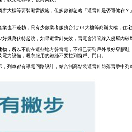
商辦大樓等要裝避雷設施，但多數都忽略「避雷針是否還健在？
業也不蓬勃，只有少數業者服務台北101大樓等商辦大樓，住
少好幾萬伏特起跳，如果避雷針失效，雷電會沿管線入侵屋內破
建物，所以不能在這些地方躲雷電，不得已要到戶外最好穿膠鞋
及電力設備，曬衣服用的鐵絲不要拉到窗戶、門口。
示，列車都有導電回路設計，結合制高點裝避雷針防落雷擊中列