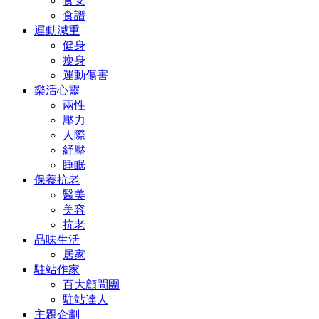
食安
食譜
運動減重
健身
瘦身
運動傷害
樂活心靈
兩性
壓力
人際
紓壓
睡眠
保養抗老
醫美
美容
抗老
品味生活
居家
駐站作家
百大顧問團
駐站達人
主題企劃