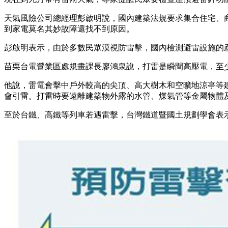
天氣風險公司總經理彭啟明說，國內建築法規要求集合住宅、
到家電莫名其妙故障還找不到原因。
彭啟明表示，由於多數民眾漠視防雷擊，國內檢測避雷設施的產
苗栗台電營業區處規畫課長廖鴻泉說，打雷是瞬間高壓電，至
他說，雷電會擊中戶外較高的尖頂、高大樹木和空曠地涼亭等
會引雷。打雷時要遠離建築物外露的水管、煤氣管等金屬物體
至於台鐵、高鐵等列車若遇雷擊，台灣鐵道暨國土規劃學會表