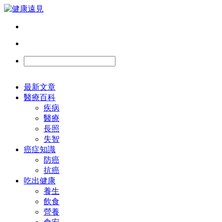
最新文章
醫療百科
疾病
醫療
長照
失智
癌症知識
防癌
抗癌
吃出健康
養生
飲食
營養