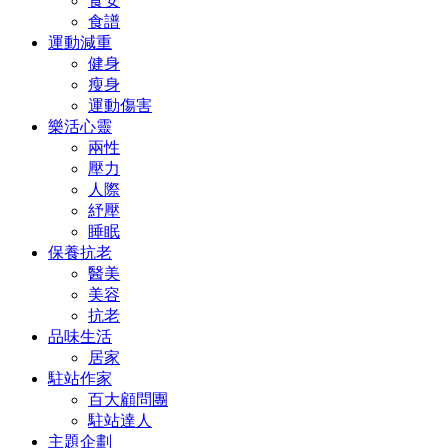
食安
食譜
運動減重
健身
瘦身
運動傷害
樂活心靈
兩性
壓力
人際
紓壓
睡眠
保養抗老
醫美
美容
抗老
品味生活
居家
駐站作家
百大顧問團
駐站達人
主題企劃