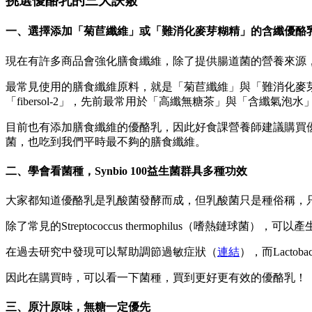
挑選優酪乳的三大訣竅
一、選擇添加「菊苣纖維」或「難消化麥芽糊精」的含纖優酪
現在有許多商品會強化膳食纖維，除了提供腸道菌的營養來源
最常見使用的膳食纖維原料，就是「菊苣纖維」與「難消化麥
「fibersol-2」，先前最常用於「高纖無糖茶」與「含纖
目前也有添加膳食纖維的優酪乳，因此好食課營養師建議購買
菌，也吃到我們平時最不夠的膳食纖維。
二、學會看菌種，Synbio 100益生菌群具多種功效
大家都知道優酪乳是乳酸菌發酵而成，但乳酸菌只是種俗稱，
除了常見的Streptococcus thermophilus（嗜熱鏈球菌），
在過去研究中發現可以幫助調節過敏症狀（
連結
），而Lactob
因此在購買時，可以看一下菌種，買到更好更有效的優酪乳！
三、原汁原味，無糖一定優先