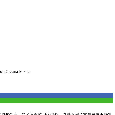
ck Oksana Mizina
到240毫升。除了沒有飲用習慣外，乳糖不耐也常是民眾不喝乳