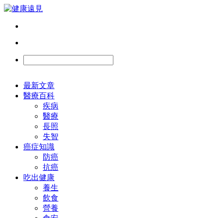
最新文章
醫療百科
疾病
醫療
長照
失智
癌症知識
防癌
抗癌
吃出健康
養生
飲食
營養