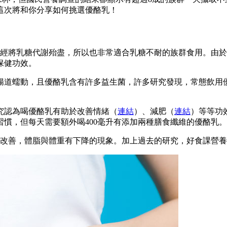
這次將和你分享如何挑選優酪乳！
已經將乳糖代謝殆盡，所以也非常適合乳糖不耐的族群食用。由
保健功效。
腸道蠕動，且優酪乳含有許多益生菌，許多研究發現，常態飲用
究認為喝優酪乳有助於改善情緒（
連結
）、減肥（
連結
）等等功
慣，但每天需要額外喝400毫升有添加兩種膳食纖維的優酪乳。
有改善，體脂與體重有下降的現象。加上過去的研究，好食課營