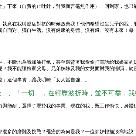
吐」下來（自費的止吐針，對我而言毫無作用），回到家，也只
，執意在我與癌症對抗的時候放棄我！他們希望沒生兒子的我，
獨自面對、獨自生活。沒有健康的身體、沒有錢、沒有未來！每
手，不斷地為我加油打氣，甚至還背著我偷偷打電話給我娘家的
呢？我不能讓娘家父母、兄弟姊妹及我的女兒面對我的懦弱，於
癌」這個事實，讓我明瞭「女人當自強」。
天」、「一切」，在經歷波折時，並不可靠，我
力與能耐，選擇了屬於我的事業。現在的我，既工作愉快，身體
那麼多的磨難及挑戰？罹癌的為何是我？一位師姊輕描淡寫地說