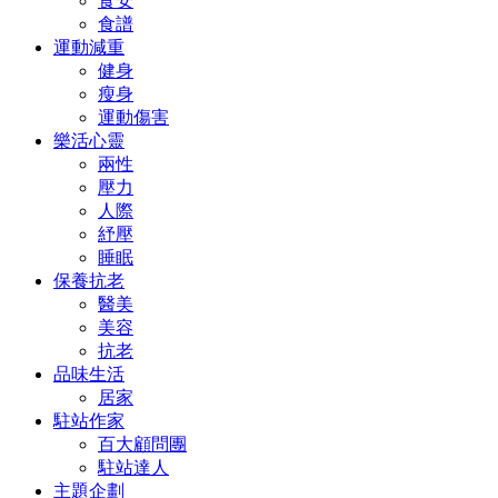
食安
食譜
運動減重
健身
瘦身
運動傷害
樂活心靈
兩性
壓力
人際
紓壓
睡眠
保養抗老
醫美
美容
抗老
品味生活
居家
駐站作家
百大顧問團
駐站達人
主題企劃