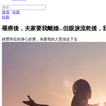
首頁
/
抗癌
抗癌
罹癌後，夫家要我離婚...但眼淚流乾後，
經歷癌症的身心折磨，為愛我的人堅強走下去