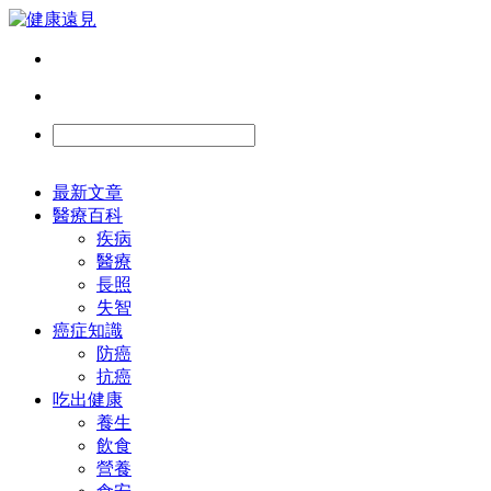
最新文章
醫療百科
疾病
醫療
長照
失智
癌症知識
防癌
抗癌
吃出健康
養生
飲食
營養