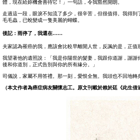
體，現在給妳機會善待它！」一句話，令我豁然開朗。
走過這一段，眼淚不知流了多少，很辛苦，但很值得。我得到
毛毛蟲，已蛻變成一隻美麗的蝴蝶。
後記：雨停了，我還在……
夫家認為罹癌的我，應該會比較早離開人世，反諷的是，正值
我望著他的遺照說：「我是你陽世的髮妻，我跟你道謝，謝謝
後和你道別，正式告別與你的所有緣分。」
司儀說，家屬不用答禮。那一刻，愛恨全無。我頭也不回地轉
（本文作者為癌症病友關懷志工。原文刊載於
賴於廷
《此生借