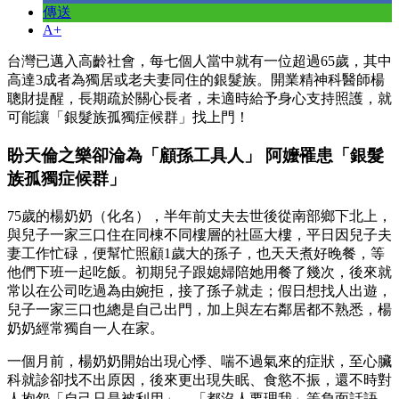
傳送
A+
台灣已邁入高齡社會，每七個人當中就有一位超過65歲，其中
高達3成者為獨居或老夫妻同住的銀髮族。開業精神科醫師楊
聰財提醒，長期疏於關心長者，未適時給予身心支持照護，就
可能讓「銀髮族孤獨症候群」找上門！
盼天倫之樂卻淪為「顧孫工具人」 阿嬤罹患「銀髮
族孤獨症候群」
75歲的楊奶奶（化名），半年前丈夫去世後從南部鄉下北上，
與兒子一家三口住在同棟不同樓層的社區大樓，平日因兒子夫
妻工作忙碌，便幫忙照顧1歲大的孫子，也天天煮好晚餐，等
他們下班一起吃飯。初期兒子跟媳婦陪她用餐了幾次，後來就
常以在公司吃過為由婉拒，接了孫子就走；假日想找人出遊，
兒子一家三口也總是自己出門，加上與左右鄰居都不熟悉，楊
奶奶經常獨自一人在家。
一個月前，楊奶奶開始出現心悸、喘不過氣來的症狀，至心臟
科就診卻找不出原因，後來更出現失眠、食慾不振，還不時對
人抱怨「自己只是被利用」、「都沒人要理我」等負面話語，