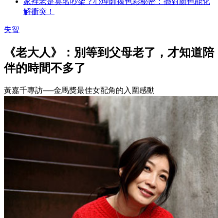
家裡老是莫名吵架？心理師揭色彩秘密：擺對顏色能化
解衝突！
失智
《老大人》：別等到父母老了，才知道陪
伴的時間不多了
黃嘉千專訪──金馬獎最佳女配角的入圍感動