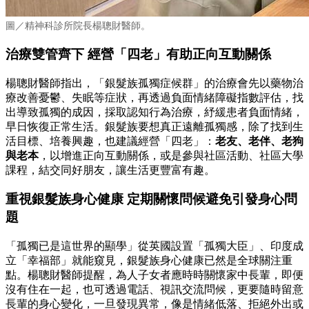
圖／精神科診所院長楊聰財醫師。
治療雙管齊下 經營「四老」有助正向互動關係
楊聰財醫師指出，「銀髮族孤獨症候群」的治療會先以藥物治
療改善憂鬱、失眠等症狀，再透過負面情緒障礙指數評估，找
出導致孤獨的成因，採取認知行為治療，紓緩患者負面情緒，
早日恢復正常生活。銀髮族要想真正遠離孤獨感，除了找到生
活目標、培養興趣，也建議經營「四老」：
老友、老伴、老狗
與老本
，以增進正向互動關係，或是參與社區活動、社區大學
課程，結交同好朋友，讓生活更豐富有趣。
重視銀髮族身心健康 定期關懷問候避免引發身心問
題
「孤獨已是這世界的顯學」從英國設置「孤獨大臣」、印度成
立「幸福部」就能窺見，銀髮族身心健康已然是全球關注重
點。楊聰財醫師提醒，為人子女者應時時關懷家中長輩，即便
沒有住在一起，也可透過電話、視訊交流問候，更要隨時留意
長輩的身心變化，一旦發現異常，像是情緒低落、拒絕外出或