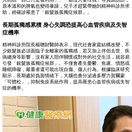
原本溫和的脾氣也變得暴躁，兒子才趕緊帶她到精神科診所求
助，經確診罹患了「銀髮族孤獨症候群」。
長期孤獨感累積 身心失調恐提高心血管疾病及失智
症機率
精神科診所院長楊聰財醫師表示，現代社會家庭結構改變，不
少銀髮族必須面臨子女離家的孤獨感，若又加上伴侶去世、疾
病纏身等影響，沒有家人陪伴關懷或對外的社交生活，就容易
引發「銀髮族孤獨症候群」。不僅會產生憂鬱、焦慮、憤怒或
睡眠障礙，嚴重者還可能出現自傷、傷人行為。根據臨床研究
顯示，長期處於負面情緒下，大腦也會分泌過多壓力賀爾蒙
「可體松」，抑制免疫系統作用，提高罹患心血管疾病或失智
症的機率。