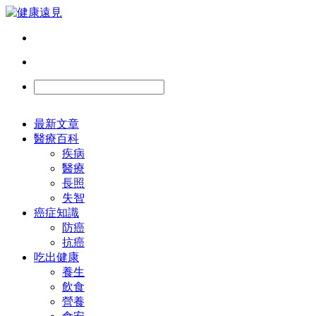
最新文章
醫療百科
疾病
醫療
長照
失智
癌症知識
防癌
抗癌
吃出健康
養生
飲食
營養