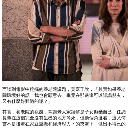
而談到電影中挖掘的養老院議題，黃嘉千說，「其實如果養老
院環境好的話，我也會願意去，畢竟在那邊還可以認識朋友，
又有什麼好難過的呢？」
其實，養老院的觀感，常讓老人家誤解是子女拋棄自己、任憑
長輩在這個完全沒有生機的地方等死，但換個角度看，這又何
嘗不是後輩在家庭重擔和經濟壓力下的夾擊下，做出不得已的