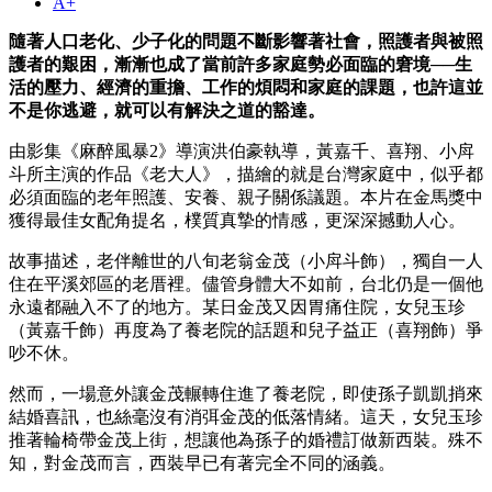
A+
隨著人口老化、少子化的問題不斷影響著社會，照護者與被照
護者的艱困，漸漸也成了當前許多家庭勢必面臨的窘境──生
活的壓力、經濟的重擔、工作的煩悶和家庭的課題，也許這並
不是你逃避，就可以有解決之道的豁達。
由影集《麻醉風暴2》導演洪伯豪執導，黃嘉千、喜翔、小戽
斗所主演的作品《老大人》，描繪的就是台灣家庭中，似乎都
必須面臨的老年照護、安養、親子關係議題。本片在金馬獎中
獲得最佳女配角提名，樸質真摯的情感，更深深撼動人心。
故事描述，老伴離世的八旬老翁金茂（小戽斗飾），獨自一人
住在平溪郊區的老厝裡。儘管身體大不如前，台北仍是一個他
永遠都融入不了的地方。某日金茂又因胃痛住院，女兒玉珍
（黃嘉千飾）再度為了養老院的話題和兒子益正（喜翔飾）爭
吵不休。
然而，一場意外讓金茂輾轉住進了養老院，即使孫子凱凱捎來
結婚喜訊，也絲毫沒有消弭金茂的低落情緒。這天，女兒玉珍
推著輪椅帶金茂上街，想讓他為孫子的婚禮訂做新西裝。殊不
知，對金茂而言，西裝早已有著完全不同的涵義。