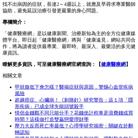
找不出病因的症狀，長達2～4週以上，就應及早尋求專業醫師
協助，避免延誤治療引發更嚴重的身心問題。
專欄簡介：
「健康醫療網」是以健康新聞、治療新知為主的全方位健康媒
體平台。即日起「健康醫療網」將與「健康遠見」網站共同合
作，將為讀者提供最專業、最即時、最深入、最樂活的多元健
康資訊。
瞭解更多資訊，可至健康醫療網官網查詢：【
健康醫療網
】
相關文章
甲狀腺低下會怎樣？醫揭症狀與原因，警惕心血管疾病
風險
超越癌症、心臟病！《刺胳針》研究警告：這１項「隱
形疾病」已成全球失能頭號殺手
情侶金錢觀不同只能分手？花錢坐計程車是浪費錢或買
時間？這樣做打造雙贏戀愛理財學
壓力大反而死亡率最低？心理學研究揭密：關鍵在於翻
轉認知