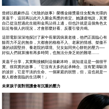
曾經以戲劇作品《光陰的故事》榮獲金鐘獎最佳女配角光環的
黃嘉千，這回再以此片入圍金馬獎的肯定。她謙虛地說，其實
自己從沒想過此生能和金馬沾得上邊，但也許就是這個角色太
貼近每個人的現況，才會那麼好看、反覆引發共鳴。
這部電影深深地探討了家中長輩因病衰老後，他們正面臨心有
餘而力不足的無奈，大都會的格格不入、老家的情感、桀傲不
遜的頑固堅持、養老院的環境、兒女如同夾心餅乾的壓力──
好似人們就算擁有再多時間，也無法分身乏術的難堪……
黃嘉千分享，其實剛接觸到這個劇本時，就知道這是一個很平
實、很寫實的故事，「它沒有太多的起承轉合、沒有驚濤駭浪
的波折，它是平淡的生命、一個家庭的狀態，但，這也就是一
般人都會面臨的生活啊！」
未來孩子面對照護會有沉重的壓力