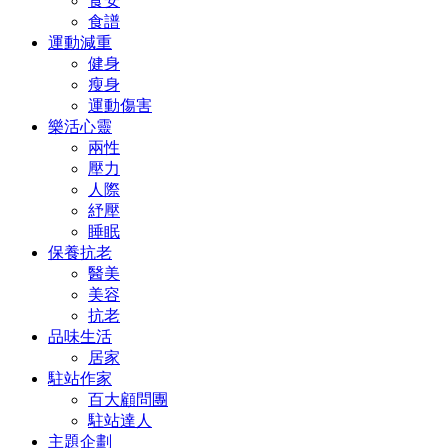
食安
食譜
運動減重
健身
瘦身
運動傷害
樂活心靈
兩性
壓力
人際
紓壓
睡眠
保養抗老
醫美
美容
抗老
品味生活
居家
駐站作家
百大顧問團
駐站達人
主題企劃