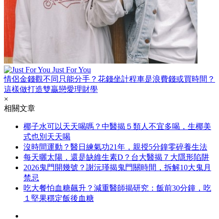
Just For You
情侶金錢觀不同只能分手？花錢坐計程車是浪費錢或買時間？
這樣做打造雙贏戀愛理財學
×
相關文章
椰子水可以天天喝嗎？中醫揭５類人不宜多喝，生椰美
式也別天天喝
沒時間運動？醫日練氣功21年，親授5分鐘零碎養生法
每天曬太陽，還是缺維生素D？台大醫揭７大隱形陷阱
2026鬼門開幾號？謝沅瑾揭鬼門關時間，拆解10大鬼月
禁忌
吃大餐怕血糖飆升？減重醫師揭研究：飯前30分鐘，吃
１堅果穩定飯後血糖