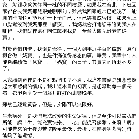
家，就跟我爸媽住同一棟的不同樓層，如果我在台北，下班回
家都會去我媽那兒跟她聊兩句，雖然我回家經常已經晚了，能
聊的時間也可能只有一下子而已，但已經養成習慣，如果晚上
11點還沒到我媽那裡「請安」，我媽就會打電話來追問我人在
哪裡，我們院裡還有同仁戲稱我是「全台大醫院最老的媽
寶」。
對於這個稱號，我倒是覺得，一個人到年近半百的歲數，還有
機會做「媽寶」，也是件滿值得感恩的事。畢竟，我輩中年人
能夠繼續做「爸寶」、「媽寶」的日子，其實真的所剩不多
了。
大家讀到這裡是不是有點惆悵？不過，我這本書倒是無意想撩
起大家感傷的情緒，我出這本書的初衷，是想幫助每一個長
者，都能夠享受一個歲月靜好的康樂晚年。
雖然已經近黃昏，但是，夕陽可以無限好。
生老病死，是我們無法改變的生命定律，但是至少可以盡我們
所能，讓「生」能充實快樂、「老」能從容優雅，並將「病」
可能帶來的干擾與苦惱降至最低，最後，在轉身謝幕告別時，
能夠了無遺憾。