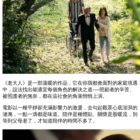
《老大人》是一部溫暖的作品，它在你我都會面對的家庭境遇
中，設法找出能適宜每個角色的解決之道──照顧者的辛苦、
被照護者的無奈，都在這社會的角落悄悄上演。
電影以一種平靜卻充滿影響力的激盪，去勾起觀眾心底澎湃的
漣漪，一點一滴都是味道。陪伴是種體貼、關懷是股暖流，別
等到父母老了，才知道陪伴的時間不多了。