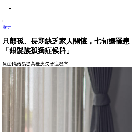
壓力
只顧孫、長期缺乏家人關懷，七旬嬤罹患
「銀髮族孤獨症候群」
負面情緒易提高罹患失智症機率