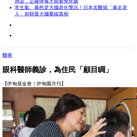
感染，正確休養才能避免化膿
常生氣、暴怒是大腦老化警訊！日本名醫揭「暴走老
人」前額葉大腦萎縮真相
醫療
眼科醫師義診，為住民「顧目睭」
【伊甸基金會｜伊甸園月刊】