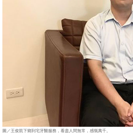
圖／王俊凱下鄉到宅牙醫服務，看盡人間無常，感慨萬千。