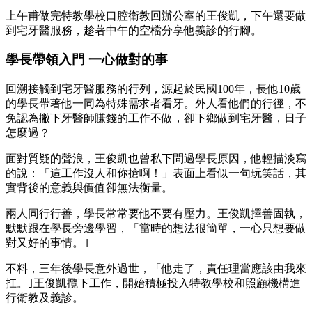
上午甫做完特教學校口腔衛教回辦公室的王俊凱，下午還要做
到宅牙醫服務，趁著中午的空檔分享他義診的行腳。
學長帶領入門 一心做對的事
回溯接觸到宅牙醫服務的行列，源起於民國100年，長他10歲
的學長帶著他一同為特殊需求者看牙。外人看他們的行徑，不
免認為撇下牙醫師賺錢的工作不做，卻下鄉做到宅牙醫，日子
怎麼過？
面對質疑的聲浪，王俊凱也曾私下問過學長原因，他輕描淡寫
的說：「這工作沒人和你搶啊！」表面上看似一句玩笑話，其
實背後的意義與價值卻無法衡量。
兩人同行行善，學長常常要他不要有壓力。王俊凱擇善固執，
默默跟在學長旁邊學習，「當時的想法很簡單，一心只想要做
對又好的事情。｣
不料，三年後學長意外過世，「他走了，責任理當應該由我來
扛。｣王俊凱攬下工作，開始積極投入特教學校和照顧機構進
行衛教及義診。