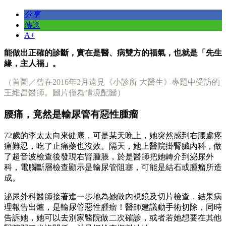
分享
傳送
A+
能做出正確的診斷，實在是醫、病雙方的福氣，也就是「先生
緣，主人福」。
（首圖／曾在2016年3月遠見《小診所 大醫生》專題中受訪的
王維昌醫師。圖片僅為情境配圖）
腰痛，竟然是輸尿管有惡性腫瘤
72歲的李太太向來健康，可是某天晚上，她突然感到右腰處疼
痛難忍，吃了止痛藥也沒效。隔天，她上醫院掛腎臟內科，做
了超音波檢查後發現右腎腫脹，於是醫師把她轉介到泌尿外
科，電腦斷層檢查顯示是輸尿管阻塞，可能是結石或腫瘤所造
成。
泌尿外科醫師接著進一步地為她做內視鏡及切片檢查，結果病
理報告出爐，是輸尿管惡性腫瘤！醫師建議動手術切除，同時
告訴她，她可以去別家醫院做二次確診，或者若她想要在其他