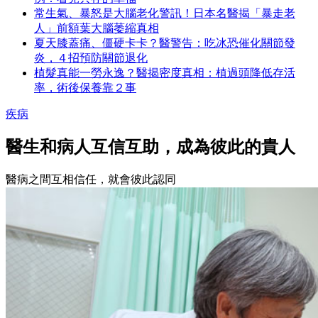
常生氣、暴怒是大腦老化警訊！日本名醫揭「暴走老
人」前額葉大腦萎縮真相
夏天膝蓋痛、僵硬卡卡？醫警告：吃冰恐催化關節發
炎，４招預防關節退化
植髮真能一勞永逸？醫揭密度真相：植過頭降低存活
率，術後保養靠２事
疾病
醫生和病人互信互助，成為彼此的貴人
醫病之間互相信任，就會彼此認同