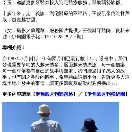
引玉，邀請更多牙醫師投入到宅醫療服務，幫助弱勢族群。
十多年來，走上義診、到宅醫療的不歸路，王俊凱像倒吃甘蔗
般，越走越甘甜。
（文．攝影／蘇麗華；服務圖片提供／王俊凱牙醫師；資料來
源：伊甸園電子報 2019.10.28 392下期）
專欄介紹：
自1983年7月創刊，伊甸園月刊已發行數十年，過程中，我們
發現需要幫助的人越來越多，層面越來越廣泛，每一個個案、
每一個村落都有自己的故事與難處，我們聽過很多感人的故
事，也有聞之鼻酸的憾事，希望藉由這個平台，告訴更多人這
塊土地上發生的事情，讓更多溫暖及感動能夠傳播出去。
更多內容請至【
伊甸園月刊部落格
】／【
伊甸園月刊粉絲團
】