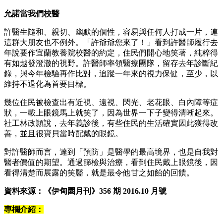
允諾當我們校醫
許醫生隨和、親切、幽默的個性，容易與任何人打成一片，連
這群大朋友也不例外。「許爺爺您來了！」看到許醫師履行去
年說要作宜蘭教養院校醫的約定，住民們開心地笑著，純粹得
有如越發澄澈的視野。許醫師率領醫療團隊，留存去年診斷紀
錄，與今年檢驗再作比對，追蹤一年來的視力保健，至少，以
維持不退化為首要目標。
幾位住民被檢查出有近視、遠視、閃光、老花眼、白內障等症
狀，一載上眼鏡馬上就笑了，因為世界一下子變得清晰起來。
社工林政頴說，去年義診後，有些住民的生活確實因此獲得改
善，並且很寶貝當時配戴的眼鏡。
對許醫師而言，達到「預防」是醫學的最高境界，也是自我對
醫者價值的期望。通過篩檢與治療，看到住民戴上眼鏡後，因
看得清楚而展露的笑靨，就是最令他甘之如飴的回饋。
資料來源：《伊甸園月刊》356 期 2016.10 月號
專欄介紹：