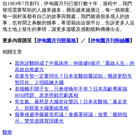
自1983年7月創刊，伊甸園月刊已發行數十年，過程中，我們
發現需要幫助的人越來越多，層面越來越廣泛，每一個個案、
每一個村落都有自己的故事與難處，我們聽過很多感人的故
事，也有聞之鼻酸的憾事，希望藉由這個平台，告訴更多人這
塊土地上發生的事情，讓更多溫暖及感動能夠傳播出去。
更多內容請至【
伊甸園月刊部落格
】／【
伊甸園月刊粉絲團
】
相關文章
當急診醫師成了中風病患：他復健6個月「重啟人生」的
高效自救處方
長輩失智一定要同住？日本名醫顛覆認知：獨居更防失
智惡化，２招鍛鍊大腦
老後離不開子女，只會使晚年不幸？日本高齡專家揭
8050問題、老老照顧悲劇真相
常生氣、暴怒是大腦老化警訊！日本名醫揭「暴走老
人」前額葉大腦萎縮真相
擬事後避孕藥嚴管惹議！食藥署研議：放寬「藥師指
示」雙管道購買現曙光
醫療