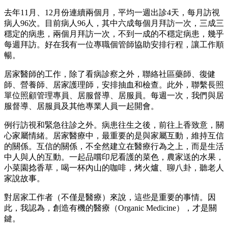
去年11月、12月份連續兩個月，平均一週出診4天，每月訪視
病人96次。目前病人96人，其中六成每個月拜訪一次，三成三
穩定的病患，兩個月拜訪一次，不到一成的不穩定病患，幾乎
每週拜訪。好在我有一位專職個管師協助安排行程，讓工作順
暢。
居家醫師的工作，除了看病診察之外，聯絡社區藥師、復健
師、營養師、居家護理師，安排抽血和檢查。此外，聯繫長照
單位照顧管理專員、居服督導、居服員。每週一次，我們與居
服督導、居服員及其他專業人員一起開會。
例行訪視和緊急往診之外。病患往生之後，前往上香致意，關
心家屬情緒。居家醫療中，最重要的是與家屬互動，維持互信
的關係。互信的關係，不全然建立在醫療行為之上，而是生活
中人與人的互動。一起品嚐印尼看護的菜色，農家送的水果，
小菜園捻香草，喝一杯內山的咖啡，烤火爐、聊八卦，聽老人
家說故事。
對居家工作者（不僅是醫療）來說，這些是重要的事情。因
此，我認為，創造有機的醫療（Organic Medicine），才是關
鍵。