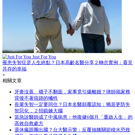
Just For You
罹患失智症是人生終點？日本高齡名醫分享２轉念實例：看見
共存的幸福
×
相關文章
牙膏沒蓋、襪子不翻面，家事竟引爆離婚？律師揭家務
背後不著痕跡的犧牲
長輩失智一定要同住？日本名醫顛覆認知：獨居更防失
智惡化，２招鍛鍊大腦
當急診醫師成了中風病患：他復健6個月「重啟人生」的
高效自救處方
退休瘋跟團出國？台大醫示警：反覆抽膝關節積水恐致