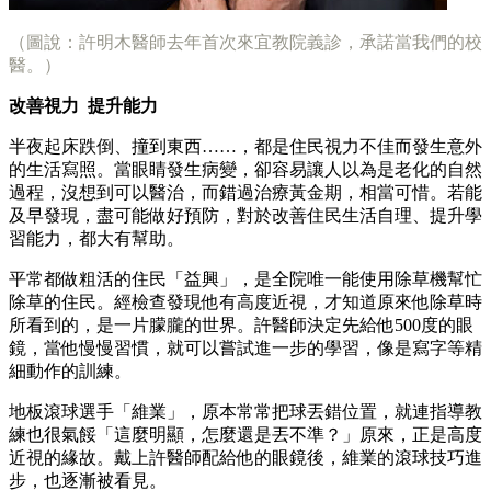
（圖說：許明木醫師去年首次來宜教院義診，承諾當我們的校
醫。）
改善視力 提升能力
半夜起床跌倒、撞到東西……，都是住民視力不佳而發生意外
的生活寫照。當眼睛發生病變，卻容易讓人以為是老化的自然
過程，沒想到可以醫治，而錯過治療黃金期，相當可惜。若能
及早發現，盡可能做好預防，對於改善住民生活自理、提升學
習能力，都大有幫助。
平常都做粗活的住民「益興」，是全院唯一能使用除草機幫忙
除草的住民。經檢查發現他有高度近視，才知道原來他除草時
所看到的，是一片朦朧的世界。許醫師決定先給他500度的眼
鏡，當他慢慢習慣，就可以嘗試進一步的學習，像是寫字等精
細動作的訓練。
地板滾球選手「維業」，原本常常把球丟錯位置，就連指導教
練也很氣餒「這麼明顯，怎麼還是丟不準？」原來，正是高度
近視的緣故。戴上許醫師配給他的眼鏡後，維業的滾球技巧進
步，也逐漸被看見。