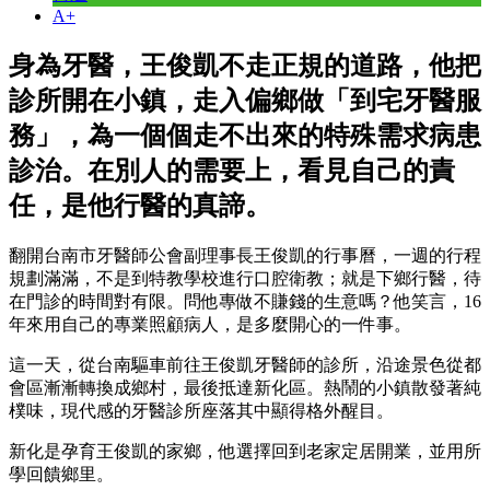
A+
身為牙醫，王俊凱不走正規的道路，他把
診所開在小鎮，走入偏鄉做「到宅牙醫服
務」，為一個個走不出來的特殊需求病患
診治。在別人的需要上，看見自己的責
任，是他行醫的真諦。
翻開台南市牙醫師公會副理事長王俊凱的行事曆，一週的行程
規劃滿滿，不是到特教學校進行口腔衛教；就是下鄉行醫，待
在門診的時間對有限。問他專做不賺錢的生意嗎？他笑言，16
年來用自己的專業照顧病人，是多麼開心的一件事。
這一天，從台南驅車前往王俊凱牙醫師的診所，沿途景色從都
會區漸漸轉換成鄉村，最後抵達新化區。熱鬧的小鎮散發著純
樸味，現代感的牙醫診所座落其中顯得格外醒目。
新化是孕育王俊凱的家鄉，他選擇回到老家定居開業，並用所
學回饋鄉里。