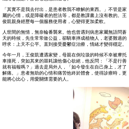
「其實不是我去付出，是患者教我不瞭解的東西。」不管是家
屬的心情，或是障礙者的想法等，都是教課書上沒有教的。王
俊凱親身經歷每一個服務使用者，心變得更加柔軟。
人世間的無情，無奈輪番襲來。他也曾遇到病患家屬無語問蒼
天的時候，先生常常做公益，卻騎車摔成植物人，老婆難過的
呼求：上天不公平。直到接受憂鬱症治療，情緒才變得穩定。
今年一月，王俊凱遭遇家變，母親在倒垃圾的時候不幸被摩托
車撞死，突如其來的噩耗讓他傷心欲絕，他反問：「不是行善
就有福報嗎？」過去是局外人，「如今發生在自己身上，才了
解痛。」患者無助的心情和痛苦他終於體會，使得診療時，更
能將心比心，用愛關懷需要的人。