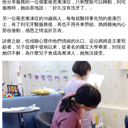
他分享服務的一位個案罹患漸凍症，只剩雙眼可以轉動，到宅
服務時，她由衷地說：「好久沒有洗牙了。」
另一位罹患漸凍症的30歲病人，每每就醫得事先預約復康巴
士，有了到宅牙醫服務後，再也不用舟車勞頓。媽媽難掩內心
那份激動，感恩之情溢於言表。
診療之餘，也傾聽心聲作他們情緒的出口。這位媽媽是主要照
顧者，兒子從國中發病以來，從著名的國立大學畢業，到現在
她仍不解，為什麼兒子會成為漸凍人，她無法接受。