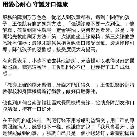
用愛心耐心 守護牙口健康
服務的障別形形色色，從老人到孩童都有。遇到自閉症的孩
子，王俊凱有他的獨到方法，「強調診療不要一次到位。」他
解釋，孩童到陌生環境一定會害怕，更何況是看牙。於是，剛
開始先教他刷牙方法；第二次讓他坐上診療椅；第三次讓他熟
悉診療儀器；最後才讓爸爸抱著他張口接受塗氟。透過慢慢引
導，降低孩子的恐懼感，接受度便大為提高。
有家長表示，小孩不敢去其他診所，來這裡可以獲得良好的醫
療照顧。聽完這番話，王俊凱開心不已，也獲得了工作成就
感，
「教導正確的刷牙習慣，牙齒才能用得久。」王俊凱樂於到特
教學校和身障機構進行衛教，做好口腔保健。
他也到伊甸台南頤福社區式長照機構義診，協助身障朋友作口
腔清潔，擁有一口好牙。
在王俊凱的想法裡，到宅行醫不用考慮利益衝突，用自己的專
業照顧病人，感覺很不一樣。他謙虛的說：「我只會看牙，這
是我能做到的事。」強調自己只是一個小螺絲釘，希望能拋磚