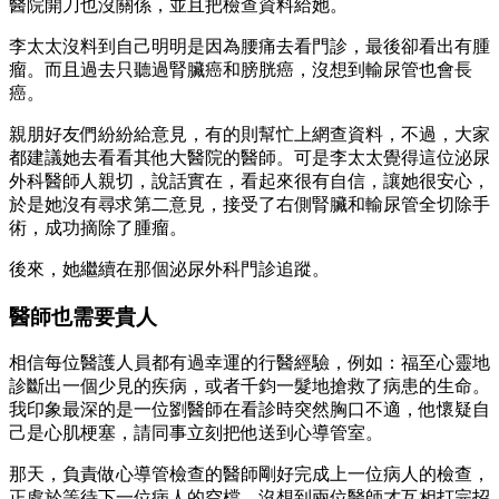
醫院開刀也沒關係，並且把檢查資料給她。
李太太沒料到自己明明是因為腰痛去看門診，最後卻看出有腫
瘤。而且過去只聽過腎臟癌和膀胱癌，沒想到輸尿管也會長
癌。
親朋好友們紛紛給意見，有的則幫忙上網查資料，不過，大家
都建議她去看看其他大醫院的醫師。可是李太太覺得這位泌尿
外科醫師人親切，說話實在，看起來很有自信，讓她很安心，
於是她沒有尋求第二意見，接受了右側腎臟和輸尿管全切除手
術，成功摘除了腫瘤。
後來，她繼續在那個泌尿外科門診追蹤。
醫師也需要貴人
相信每位醫護人員都有過幸運的行醫經驗，例如：福至心靈地
診斷出一個少見的疾病，或者千鈞一髮地搶救了病患的生命。
我印象最深的是一位劉醫師在看診時突然胸口不適，他懷疑自
己是心肌梗塞，請同事立刻把他送到心導管室。
那天，負責做心導管檢查的醫師剛好完成上一位病人的檢查，
正處於等待下一位病人的空檔，沒想到兩位醫師才互相打完招