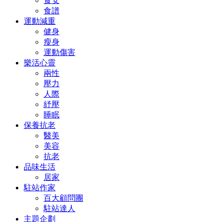
食安
食譜
運動減重
健身
瘦身
運動傷害
樂活心靈
兩性
壓力
人際
紓壓
睡眠
保養抗老
醫美
美容
抗老
品味生活
居家
駐站作家
百大顧問團
駐站達人
主題企劃