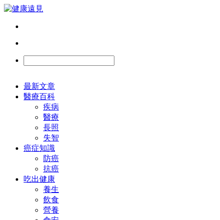
最新文章
醫療百科
疾病
醫療
長照
失智
癌症知識
防癌
抗癌
吃出健康
養生
飲食
營養