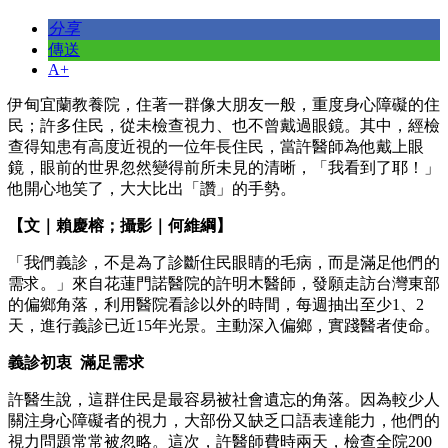
分享
傳送
A+
伊甸宜蘭教養院，住著一群像大朋友一般，重度身心障礙的住
民；許多住民，從未檢查視力、也不曾戴過眼鏡。其中，經檢
查得知患有高度近視的一位年長住民，當許醫師為他戴上眼
鏡，眼前的世界忽然變得前所未見的清晰，「我看到了耶！」
他開心地笑了，大大比出「讚」的手勢。
【文｜賴慶榕；攝影｜何維綱】
「我們義診，不是為了診斷住民眼睛的毛病，而是滿足他們的
需求。」來自花蓮門諾醫院的許明木醫師，發願走訪台灣東部
的偏鄉角落，利用醫院看診以外的時間，每週抽出至少1、2
天，進行義診已近15年光景。主動深入偏鄉，實踐醫者使命。
義診初衷 滿足需求
許醫生說，這群住民是最容易被社會遺忘的角落。因為較少人
關注身心障礙者的視力，大部份又缺乏口語表達能力，他們的
視力問題常常被忽略。這次，許醫師費時兩天，檢查全院200