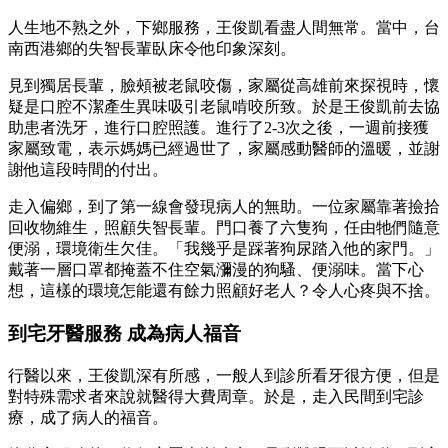
人生地不熟之外，下鄉服務，王俊凱看盡人間無常。當中，台
南西港鄉的失智長輩臥床令他印象深刻。
見到獨居長輩，臉頰被老鼠咬傷，家屬從高雄前來探視時，懷
疑是口腔不潔產生異味吸引老鼠啃咬所致。於是王俊凱前去協
助患者洗牙，進行口腔照護。進行了2-3次之後，一週前接獲
家屬致電，表示媽媽已經過世了，家屬感動醫師的溫暖，並謝
謝他這段時間的付出。
走入偏鄉，到了第一線會發現病人的無助。一位家屬靠著撿拾
回收物維生，照顧失智長輩。門口養了六隻狗，任由牠們隨意
便溺，環境衛生欠佳。「我幾乎是踩著狗尿踏入他的家門。」
戴著一層口罩都掩蓋不住空氣瀰漫的狗騷、便溺味。當下心
想，這樣的環境怎能還有餘力照顧好老人？令人心疼與不捨。
到宅牙醫服務 成為病人福音
行醫以來，王俊凱深有所感，一般人到診所看牙很方便，但是
對特殊需求者來說就醫得大費周章。於是，走入民間到宅診
療，成了病人的福音。