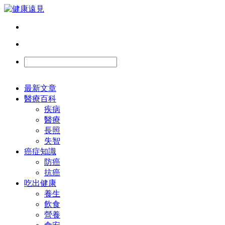
最新文章
醫療百科
疾病
醫療
長照
失智
癌症知識
防癌
抗癌
吃出健康
養生
飲食
營養