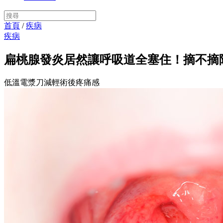
首頁
/
疾病
疾病
扁桃腺發炎居然讓呼吸道全塞住！摘不摘除
低溫電漿刀減輕術後疼痛感