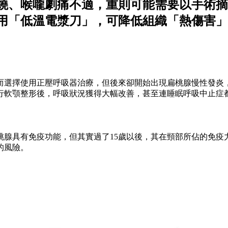
燒、喉嚨劇痛不適，重則可能需要以手術摘
用「低溫電漿刀」，可降低組織「熱傷害」
，而選擇使用正壓呼吸器治療，但後來卻開始出現扁桃腺慢性發炎
行軟顎整形後，呼吸狀況獲得大幅改善，甚至連睡眠呼吸中止症
腺具有免疫功能，但其實過了15歲以後，其在頸部所佔的免疫
的風險。