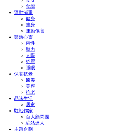
食安
食譜
運動減重
健身
瘦身
運動傷害
樂活心靈
兩性
壓力
人際
紓壓
睡眠
保養抗老
醫美
美容
抗老
品味生活
居家
駐站作家
百大顧問團
駐站達人
主題企劃