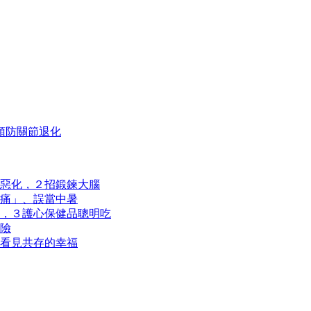
預防關節退化
惡化，２招鍛鍊大腦
痛」、誤當中暑
，３護心保健品聰明吃
險
看見共存的幸福