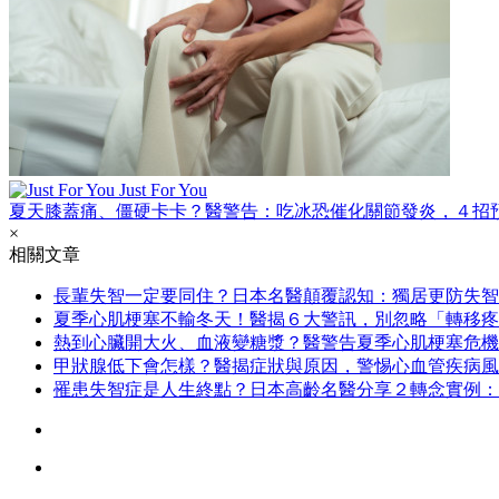
Just For You
夏天膝蓋痛、僵硬卡卡？醫警告：吃冰恐催化關節發炎，４招
×
相關文章
長輩失智一定要同住？日本名醫顛覆認知：獨居更防失智
夏季心肌梗塞不輸冬天！醫揭６大警訊，別忽略「轉移疼
熱到心臟開大火、血液變糖漿？醫警告夏季心肌梗塞危機
甲狀腺低下會怎樣？醫揭症狀與原因，警惕心血管疾病風
罹患失智症是人生終點？日本高齡名醫分享２轉念實例：