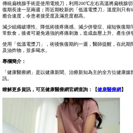
傳統扁桃腺手術是使用電燒刀，利用200℃左右高溫將扁桃腺
復期長達一至兩週；而近期較新的「低溫電漿刀」溫度則只有6
癒合速度，令患者接受度及滿意度都高。
減少組織破壞性、降低術後疼痛感、減少併發症、縮短恢復期
常飲食，後者可避免過強的疼痛刺激，造成血壓上升、產生併
使用「低溫電漿刀」，術後恢復期約一週，醫師提醒，在此期
及油炸物，並多喝水。
專欄簡介：
「健康醫療網」是以健康新聞、治療新知為主的全方位健康媒
訊。
瞭解更多資訊，可至健康醫療網官網查詢：【
健康醫療網
】